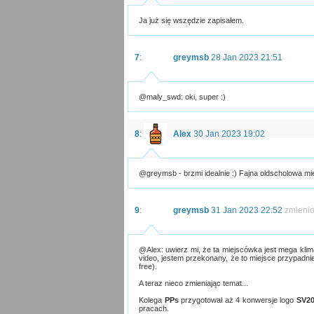
Ja już się wszędzie zapisałem.
7
:
greymsb
28 Jan 2023 21:51
@maly_swd: oki, super :)
8
:
Alex
30 Jan 2023 19:02
@greymsb - brzmi idealnie :) Fajna oldscholowa mi
9
:
greymsb
31 Jan 2023 22:52
zmieni
@Alex: uwierz mi, że ta miejscówka jest mega klima
video, jestem przekonany, że to miejsce przypadni
free).
A teraz nieco zmieniając temat...
Kolega
PPs
przygotował aż 4 konwersje logo
SV2
pracach.