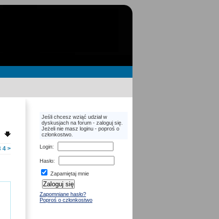
Jeśli chcesz wziąć udział w
dyskusjach na forum - zaloguj się.
Jeżeli nie masz loginu - poproś o
członkostwo.
Login
:
3
4
>
Hasło
:
Zapamiętaj mnie
Zapomniane hasło?
Poproś o członkostwo