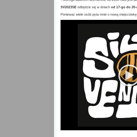
SV2023SE
odbędzie się w dniach
od 17-go do 20-
Ponieważ wiele osób pyta mnie o nową miejscówkę