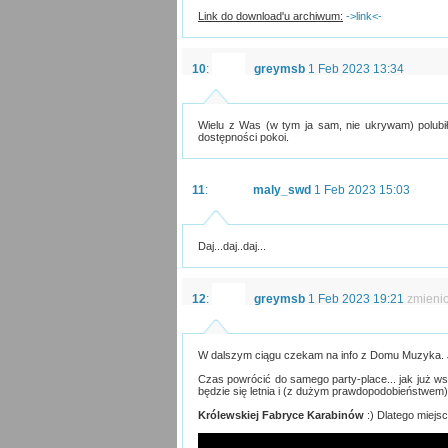
Link do download'u archiwum:
->link<-
10
:
greymsb
1 Feb 2023 13:34
Wielu z Was (w tym ja sam, nie ukrywam) polub
dostępności pokoi.
11
:
maly_swd
1 Feb 2023 15:03
Daj...daj..daj...
12
:
greymsb
1 Feb 2023 19:21
zmieni
W dalszym ciągu czekam na info z Domu Muzyka. Ja
Czas powrócić do samego party-place... jak już ws
będzie się letnia i (z dużym prawdopodobieństwem) 
Królewskiej Fabryce Karabinów
:) Dlatego miejsc