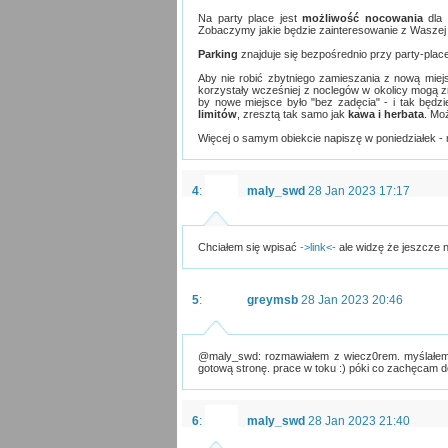
Na party place jest
możliwość nocowania
dla 
Zobaczymy jakie będzie zainteresowanie z Waszej 
Parking
znajduje się bezpośrednio przy party-place 
Aby nie robić zbytniego zamieszania z nową miejs
korzystały wcześniej z noclegów w okolicy mogą zro
by nowe miejsce było "bez zadęcia" - i tak będzi
limitów
, zresztą tak samo jak
kawa i herbata
. Mo
Więcej o samym obiekcie napiszę w poniedziałek - m
4
:
maly_swd
28 Jan 2023 17:17
Chciałem się wpisać
->link<-
ale widzę że jeszcze n
5
:
greymsb
28 Jan 2023 20:46
@maly_swd: rozmawiałem z wiecz0rem. myślałem 
gotową stronę. prace w toku :) póki co zachęcam do
6
:
maly_swd
28 Jan 2023 21:40