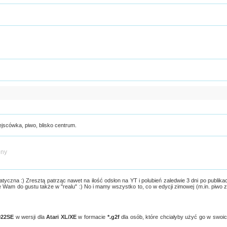
ejscówka, piwo, blisko centrum.
ony
tyczna :) Zresztą patrząc nawet na ilość odsłon na YT i polubień zaledwie 3 dni po publikac
e Wam do gustu także w "realu" :) No i mamy wszystko to, co w edycji zimowej (m.in. piwo 
022SE
w wersji dla
Atari XL/XE
w formacie
*.g2f
dla osób, które chciałyby użyć go w swoi