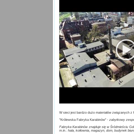
W sieci jest bardzo dużo materiałów związanych z hi
"Królewska Fabryka Karabinów" -
zabytkowy zespó
Fabryka Karabinów znajduje się w Śródmieściu Gd
m.in.: hala, kotłownia, magazyn, dom, budynek biur