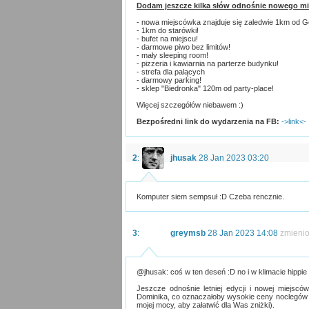
Dodam jeszcze kilka słów odnośnie nowego mi
- nowa miejscówka znajduje się zaledwie 1km od 
- 1km do starówki!
- bufet na miejscu!
- darmowe piwo bez limitów!
- mały sleeping room!
- pizzeria i kawiarnia na parterze budynku!
- strefa dla palących
- darmowy parking!
- sklep "Biedronka" 120m od party-place!
Więcej szczegółów niebawem :)
Bezpośredni link do wydarzenia na FB:
->link<-
2
:
jhusak
28 Jan 2023 03:20
Komputer siem sempsuł :D Czeba rencznie.
3
:
greymsb
28 Jan 2023 14:08
zmieni
@jhusak: coś w ten deseń :D no i w klimacie hippie 
Jeszcze odnośnie letniej edycji i nowej miejscó
Dominika, co oznaczałoby wysokie ceny noclegów w 
mojej mocy, aby załatwić dla Was zniżki).