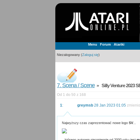
Menu
Forum
Atariki
Niezalogowany (
Zaloguj się
)
7. Scena / Scene
» Silly Venture 2023 SE 
Od 1 do 50 z 168
1
:
greymsb
28 Jan 2023 01:05
zmieni
Najwyższy czas zaprezentować nowe logo
SV
...
...którego autorem niezmiennie od 2000 roku jest
m