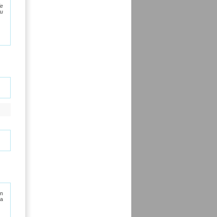
ie
tu
en
na