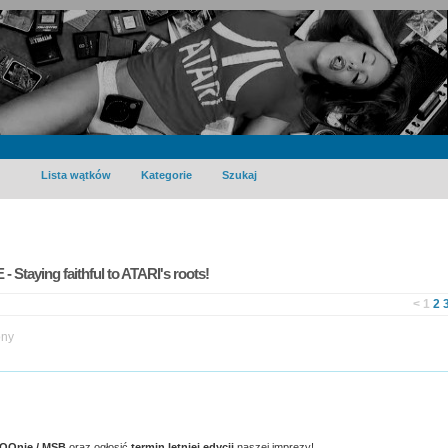
Lista wątków
Kategorie
Szukaj
- Staying faithful to ATARI's roots!
<
1
2
ony
OOnie / MSB
oraz ogłosić
termin letniej edycji
naszej imprezy!