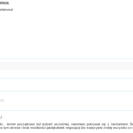
ejsca:
Gedanusa!
ony
;)
wki... termin początkowo był tydzień wcześniej, natomiast pokrywał się z Jarmarkiem Ś
tym okresie i brak możliwości jakiejkolwiek negocjacji (bo tradycyjnie zrobię wszystko co