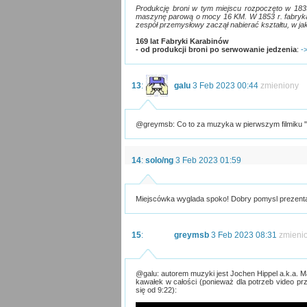
Produkcję broni w tym miejscu rozpoczęto w 183
maszynę parową o mocy 16 KM. W 1853 r. fabryka
zespół przemysłowy zaczął nabierać kształtu, w jak
169 lat Fabryki Karabinów
- od produkcji broni po serwowanie jedzenia
:
->
13
:
galu
3 Feb 2023 00:44
zmieniony
@greymsb: Co to za muzyka w pierwszym filmiku "v
14
:
solo/ng
3 Feb 2023 01:59
Miejscówka wyglada spoko! Dobry pomysl prezenta
15
:
greymsb
3 Feb 2023 08:31
zmieni
@galu: autorem muzyki jest Jochen Hippel a.k.a. M
kawałek w całości (ponieważ dla potrzeb video przy
się od 9:22):