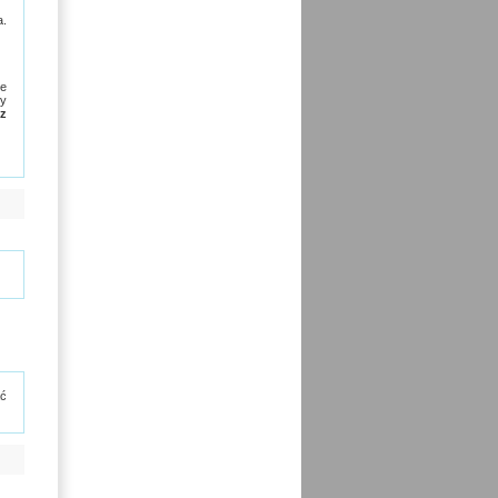
a.
re
by
ez
ać