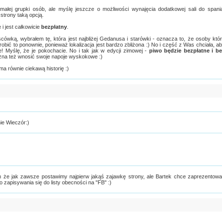
małej grupki osób, ale myślę jeszcze o możliwości wynajęcia dodatkowej sali do spani
strony taką opcją.
i jest całkowicie
bezpłatny
.
cówką, wybrałem tę, która jest najbliżej Gedanusa i starówki - oznacza to, że osoby któ
bić to ponownie, ponieważ lokalizacja jest bardzo zbliżona :) No i część z Was chciała, a
e! Myślę, że je pokochacie. No i tak jak w edycji zimowej -
piwo będzie bezpłatne i b
żna też wnosić swoje napoje wyskokowe :)
a równie ciekawą historię :)
ie Wieczór:)
że jak zawsze postawimy najpierw jakąś zajawkę strony, ale Bartek chce zaprezentow
 zapisywania się do listy obecności na "FB" :)