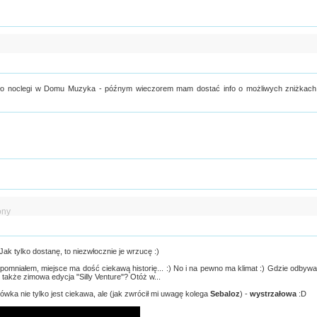
iło noclegi w Domu Muzyka - późnym wieczorem mam dostać info o możliwych zniżkach
ony
k tylko dostanę, to niezwłocznie je wrzucę :)
pomniałem, miejsce ma dość ciekawą historię... :) No i na pewno ma klimat :) Gdzie odbyw
także zimowa edycja "Silly Venture"? Otóż w...
ówka nie tylko jest ciekawa, ale (jak zwrócił mi uwagę kolega
Sebaloz
) -
wystrzałowa
:D