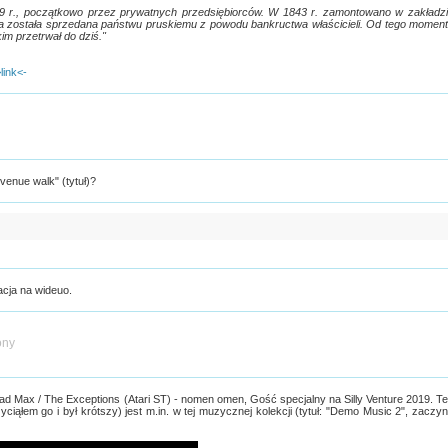
9 r., początkowo przez prywatnych przedsiębiorców. W 1843 r. zamontowano w zakładz
 została sprzedana państwu pruskiemu z powodu bankructwa właścicieli. Od tego momen
im przetrwał do dziś."
link<-
enue walk" (tytuł)?
cja na wideuo.
ony
ad Max / The Exceptions (Atari ST) - nomen omen, Gość specjalny na Silly Venture 2019. T
ciąłem go i był krótszy) jest m.in. w tej muzycznej kolekcji (tytuł: "Demo Music 2", zaczy