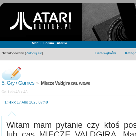
Menu
Forum
Atariki
Niezalogowany (
Zaloguj się
)
Lista wątków
Katego
5. Gry / Games
» Miecze Valdgira cas, wawe
Od 1 do 48 z 48
1
:
lexx
17 Aug 2023 07:48
Witam mam pytanie czy ktoś pos
lub cas MIECZE VALDGIRA. Mam o