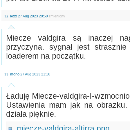
32
:
lexx
27 Aug 2023 20:50
zmieniony
Miecze valdgira są inaczej na
przyczyna. sygnał jest strasznie
loaderem na początku.
33
:
mono
27 Aug 2023 21:16
Ładuję Miecze-valdgira-I-wzmocni
Ustawienia mam jak na obrazku. 
działa pięknie.
miecze-valdgira-altirra.png