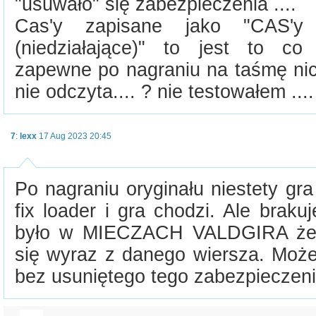
"usuwało" się zabezpieczenia ....
Cas'y zapisane jako "CAS'y 
(niedziałające)" to jest to co 
zapewne po nagraniu na taśmę nic 
nie odczyta.... ? nie testowałem ....
7
:
lexx
17 Aug 2023 20:45
Po nagraniu oryginału niestety gra
fix loader i gra chodzi. Ale braku
było w MIECZACH VALDGIRA że z
się wyraz z danego wiersza. Moż
bez usuniętego tego zabezpieczeni