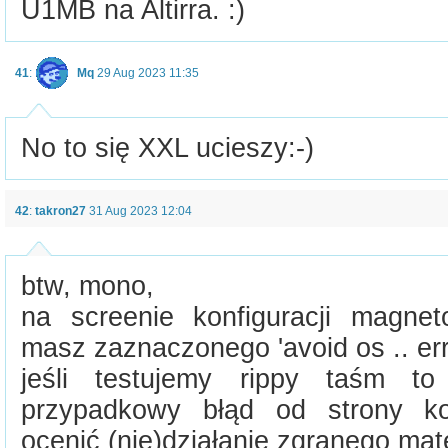
U1MB na Altirra. :)
41
:
Mq
29 Aug 2023 11:35
No to się XXL ucieszy:-)
42
:
takron27
31 Aug 2023 12:04
btw, mono,
na screenie konfiguracji magneto
masz zaznaczonego 'avoid os .. err
jeśli testujemy rippy taśm to
przypadkowy błąd od strony ko
ocenić (nie)działanie zgranego mate