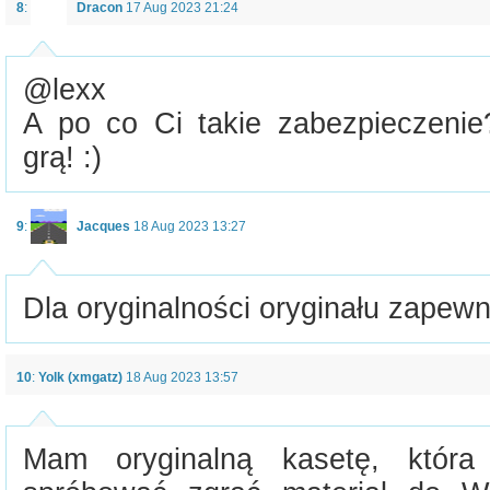
8
:
Dracon
17 Aug 2023 21:24
@lexx
A po co Ci takie zabezpieczenie?
grą! :)
9
:
Jacques
18 Aug 2023 13:27
Dla oryginalności oryginału zapewn
10
:
Yolk (xmgatz)
18 Aug 2023 13:57
Mam oryginalną kasetę, która