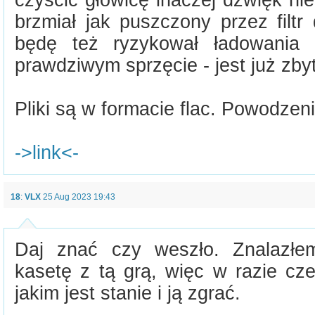
czyścić głowicę inaczej dźwięk nie
brzmiał jak puszczony przez filtr
będę też ryzykował ładowania 
prawdziwym sprzęcie - jest już zby
Pliki są w formacie flac. Powodzeni
->link<-
18
:
VLX
25 Aug 2023 19:43
Daj znać czy weszło. Znalazłem
kasetę z tą grą, więc w razie c
jakim jest stanie i ją zgrać.