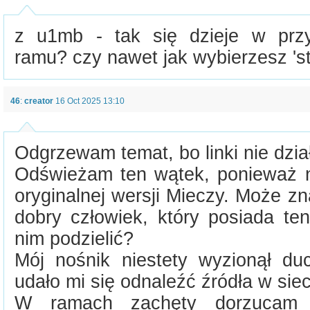
z u1mb - tak się dzieje w prz
ramu? czy nawet jak wybierzesz 's
46
:
creator
16 Oct 2025 13:10
Odgrzewam temat, bo linki nie dzi
Odświeżam ten wątek, ponieważ nie
oryginalnej wersji Mieczy. Może zna
dobry człowiek, który posiada ten
nim podzielić?
Mój nośnik niestety wyzionął d
udało mi się odnaleźć źródła w siec
W ramach zachęty dorzucam 