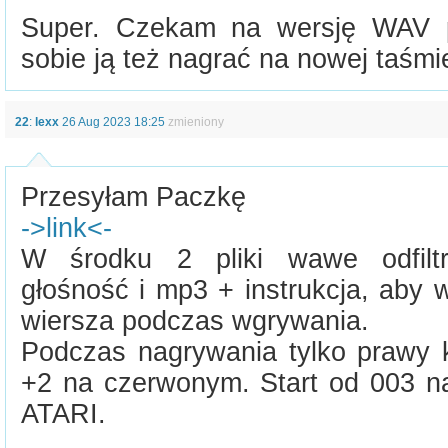
Super. Czekam na wersję WAV p
sobie ją też nagrać na nowej taśmi
22
:
lexx
26 Aug 2023 18:25
zmieniony
Przesyłam Paczkę
->link<-
W środku 2 pliki wawe odfilt
głośność i mp3 + instrukcja, aby
wiersza podczas wgrywania.
Podczas nagrywania tylko prawy k
+2 na czerwonym. Start od 003 na
ATARI.