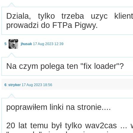
Dziala, tylko trzeba uzyc kli
prowadzi do FTPa Pigwy.
5
:
jhusak
17 Aug 2023 12:39
Na czym polega ten "fix loader"?
6
:
stryker
17 Aug 2023 18:56
poprawiłem linki na stronie....
20 lat temu był tylko wav2cas ...