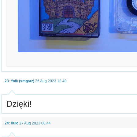
23
:
Yolk (xmgatz)
26 Aug 2023 18:49
Dzięki!
24
:
Xuio
27 Aug 2023 00:44