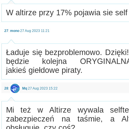
W altirze przy 17% pojawia sie self 
27
:
mono
27 Aug 2023 11:21
Ładuje się bezproblemowo. Dzięki
będzie kolejna ORYGINAL
jakieś giełdowe piraty.
28
:
Mq
27 Aug 2023 15:22
Mi też w Altirze wywala selft
zabezpieczeń na taśmie, a Al
obsługuje, czy coś?