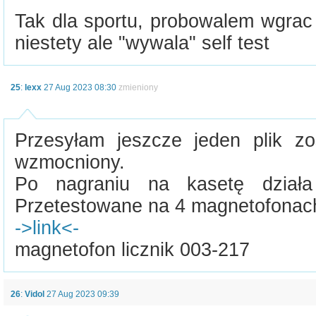
Tak dla sportu, probowalem wgrac pl
niestety ale "wywala" self test
25
:
lexx
27 Aug 2023 08:30
zmieniony
Przesyłam jeszcze jeden plik zos
wzmocniony.
Po nagraniu na kasetę dział
Przetestowane na 4 magnetofonac
->link<-
magnetofon licznik 003-217
26
:
Vidol
27 Aug 2023 09:39