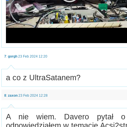
7
:
gorgh
23 Feb 2024 12:20
a co z UltraSatanem?
8
:
zaxon
23 Feb 2024 12:28
A nie wiem. Davero pytał o
odpowiedziałem w temacie Acsi2st