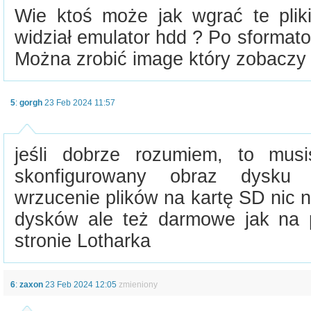
Wie ktoś może jak wgrać te pliki
widział emulator hdd ? Po sformatow
Można zrobić image który zobaczy
5
:
gorgh
23 Feb 2024 11:57
jeśli dobrze rozumiem, to mus
skonfigurowany obraz dysku 
wrzucenie plików na kartę SD nic n
dysków ale też darmowe jak na 
stronie Lotharka
6
:
zaxon
23 Feb 2024 12:05
zmieniony