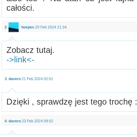
całości.
2
:
hospes
20 Feb 2024 21:34
Zobacz tutaj.
->link<-
3
:
davero
21 Feb 2024 02:01
Dzięki , sprawdzę jest tego trochę :
4
:
davero
23 Feb 2024 09:02