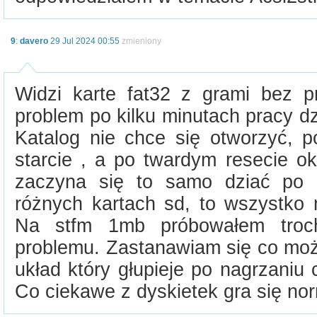
9
:
davero
29 Jul 2024 00:55
zmieniony
Widzi karte fat32 z grami bez pr
problem po kilku minutach pracy dz
Katalog nie chce się otworzyć, p
starcie , a po twardym resecie ok
zaczyna się to samo dziać po 
różnych kartach sd, to wszystko
Na stfm 1mb próbowałem troch
problemu. Zastanawiam się co moż
układ który głupieje po nagrzaniu
Co ciekawe z dyskietek gra się nor