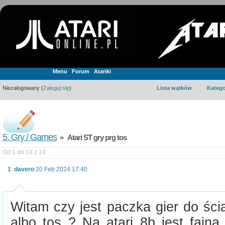
Menu
Forum
Atariki
Niezalogowany (
Zaloguj się
)
Lista wątków
Katego
5. Gry / Games
» Atari ST gry prg tos
Od 1 do 14 z 14
1
:
davero
20 Feb 2024 17:40
Witam czy jest paczka gier do ścią
albo tos ? Na atari 8b jest fajna