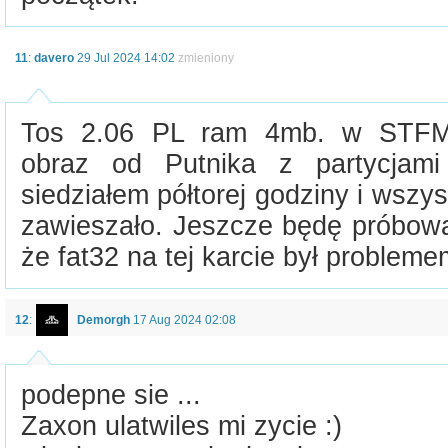
11
:
davero
29 Jul 2024 14:02
zmieniony
Tos 2.06 PL ram 4mb. w STFM 
obraz od Putnika z partycja
siedziałem półtorej godziny i wszys
zawieszało. Jeszcze będę próbowa
że fat32 na tej karcie był probleme
12
:
Demorgh
17 Aug 2024 02:08
podepne sie ...
Zaxon ulatwiles mi zycie :)