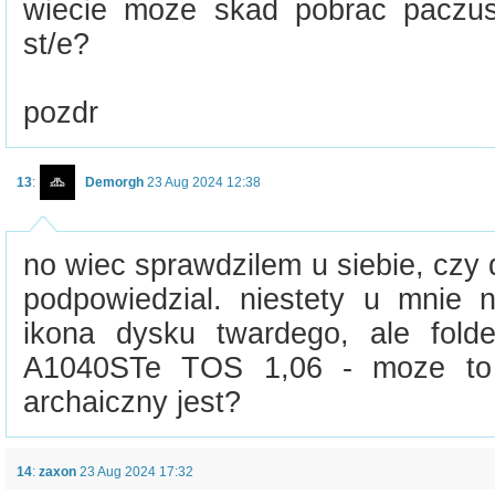
wiecie moze skad pobrac paczu
st/e?
pozdr
13
:
Demorgh
23 Aug 2024 12:38
no wiec sprawdzilem u siebie, czy d
podpowiedzial. niestety u mnie n
ikona dysku twardego, ale folder
A1040STe TOS 1,06 - moze to
archaiczny jest?
14
:
zaxon
23 Aug 2024 17:32