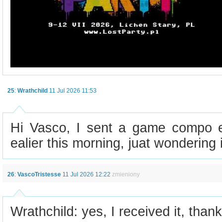
25
:
Wrathchild
11 Jul 2026 11:53
Hi Vasco, I sent a game compo e
ealier this morning, juat wondering i
26
:
VascoTristesse
11 Jul 2026 12:22
zmieniony
Wrathchild: yes, I received it, than