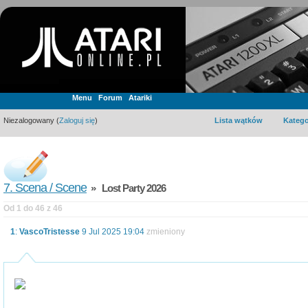
Menu
Forum
Atariki
Niezalogowany (
Zaloguj się
)
Lista wątków
Katego
7. Scena / Scene
» Lost Party 2026
Od 1 do 46 z 46
1
:
VascoTristesse
9 Jul 2025 19:04
zmieniony