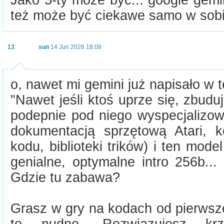
Jako 5-ty może być... google gemin
też może być ciekawe samo w sobi
13
:
sun
14 Jun 2026 18:08
o, nawet mi gemini już napisało w t
"Nawet jeśli ktoś uprze się, zbudu
podepnie pod niego wyspecjalizo
dokumentacją sprzętową Atari, ko
kodu, biblioteki trików) i ten mod
genialne, optymalne intro 256b..
Gdzie tu zabawa?
Grasz w gry na kodach od pierwsz