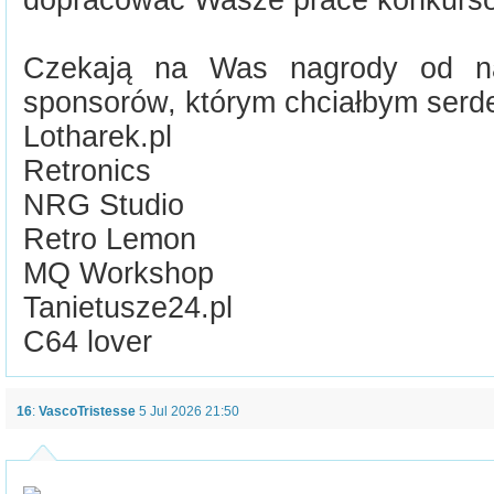
dopracować Wasze prace konkurs
Czekają na Was nagrody od n
sponsorów, którym chciałbym serd
Lotharek.pl
Retronics
NRG Studio
Retro Lemon
MQ Workshop
Tanietusze24.pl
C64 lover
16
:
VascoTristesse
5 Jul 2026 21:50