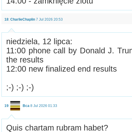
14:00 - zamknięcie zlotu
18
:
CharlieChaplin
7 Jul 2026 20:53
niedziela, 12 lipca:
11:00 phone call by Donald J. Tru
the results
12:00 new finalized end results
;-) ;-) ;-)
19
:
Bca
8 Jul 2026 01:33
Quis chartam rubram habet?