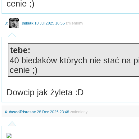
cenie ;)
3
:
jhusak
10 Jul 2025 10:55
zmieniony
tebe:
40 biedaków których nie stać na pi
cenie ;)
Dowcip jak żyleta :D
4
:
VascoTristesse
28 Dec 2025 23:48
zmieniony