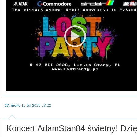
27
:
mono
11 Jul 2026 13:22
Koncert AdamStan84 świetny! Dzię