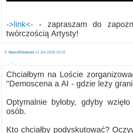
->link<-
- zapraszam do zapozna
twórczością Artysty!
7
:
VascoTristesse
11 Jun 2026 19:15
Chciałbym na Loście zorganizować
"Demoscena a AI - gdzie leży gran
Optymalnie byłoby, gdyby wzięł
osób.
Kto chciałby podyskutować? Oczyw