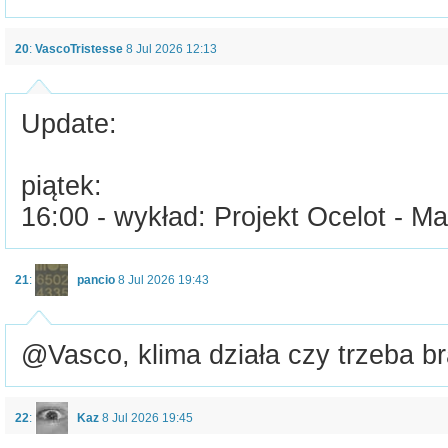
20
:
VascoTristesse
8 Jul 2026 12:13
Update:
piątek:
16:00 - wykład: Projekt Ocelot - 
21
:
pancio
8 Jul 2026 19:43
@Vasco, klima działa czy trzeba brać
22
:
Kaz
8 Jul 2026 19:45