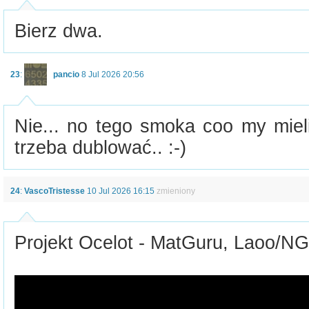
Bierz dwa.
23
:
pancio
8 Jul 2026 20:56
Nie... no tego smoka coo my mieli
trzeba dublować.. :-)
24
:
VascoTristesse
10 Jul 2026 16:15
zmieniony
Projekt Ocelot - MatGuru, Laoo/NG