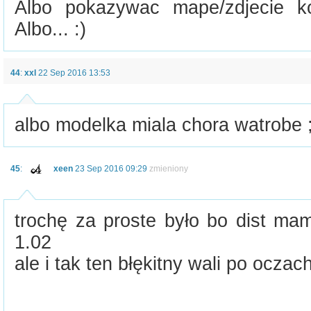
Albo pokazywac mape/zdjecie ko
Albo... :)
44
:
xxl
22 Sep 2016 13:53
albo modelka miala chora watrobe ;
45
:
xeen
23 Sep 2016 09:29
zmieniony
trochę za proste było bo dist ma
1.02
ale i tak ten błękitny wali po ocza