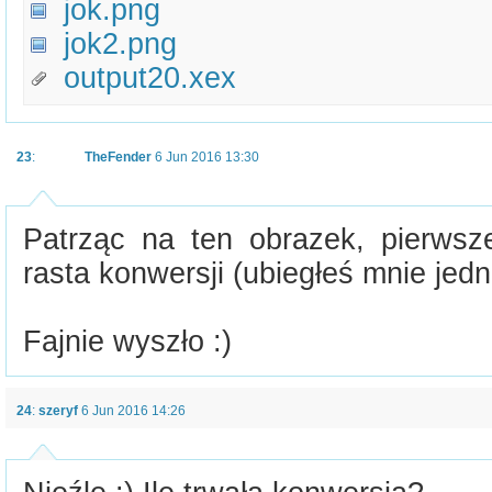
jok.png
jok2.png
output20.xex
23
:
TheFender
6 Jun 2016 13:30
Patrząc na ten obrazek, pierws
rasta konwersji (ubiegłeś mnie jedna
Fajnie wyszło :)
24
:
szeryf
6 Jun 2016 14:26