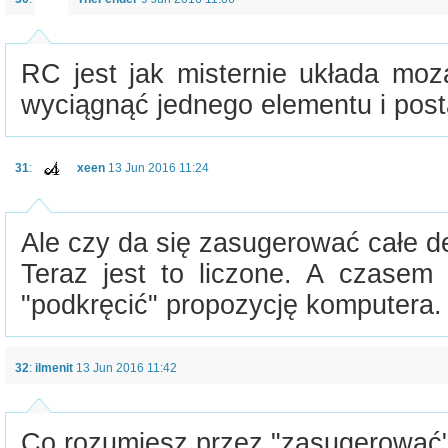
RC jest jak misternie układa moza
wyciągnąć jednego elementu i posta
31
:
xeen
13 Jun 2016 11:24
Ale czy da się zasugerować całe 
Teraz jest to liczone. A czasem 
"podkręcić" propozycję komputera.
32
:
ilmenit
13 Jun 2016 11:42
Co rozumiesz przez "zasugerować