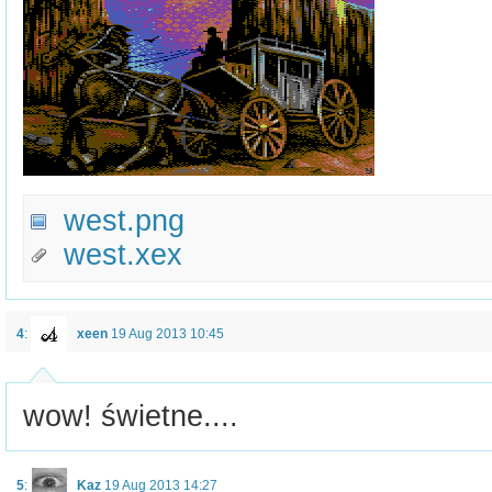
west.png
west.xex
4
:
xeen
19 Aug 2013 10:45
wow! świetne....
5
:
Kaz
19 Aug 2013 14:27