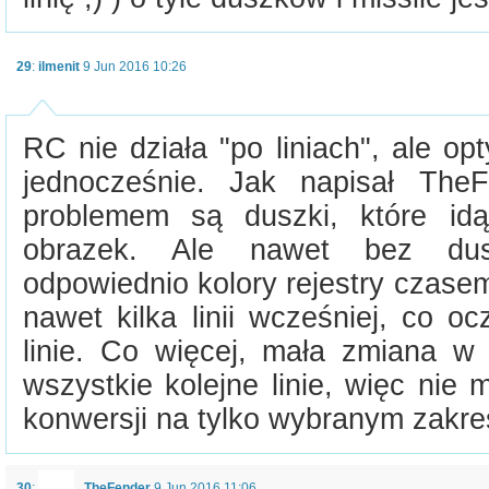
29
:
ilmenit
9 Jun 2016 10:26
RC nie działa "po liniach", ale op
jednocześnie. Jak napisał The
problemem są duszki, które id
obrazek. Ale nawet bez dus
odpowiednio kolory rejestry czas
nawet kilka linii wcześniej, co o
linie. Co więcej, mała zmiana w 
wszystkie kolejne linie, więc nie
konwersji na tylko wybranym zakre
30
:
TheFender
9 Jun 2016 11:06