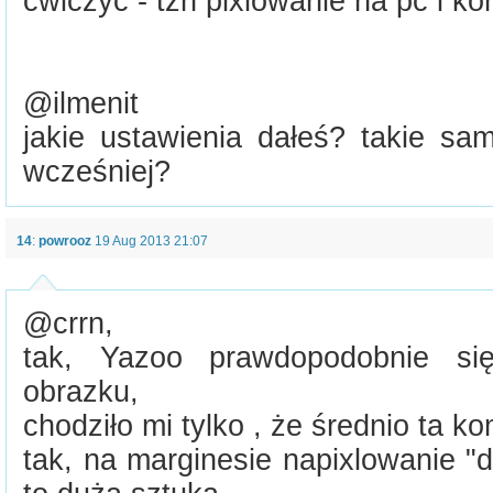
ćwiczyć - tzn pixlowanie na pc i k
@ilmenit
jakie ustawienia dałeś? takie sa
wcześniej?
14
:
powrooz
19 Aug 2013 21:07
@crrn,
tak, Yazoo prawdopodobnie si
obrazku,
chodziło mi tylko , że średnio ta 
tak, na marginesie napixlowanie 