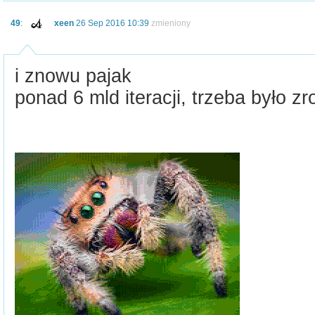
49
:
xeen
26 Sep 2016 10:39
zmieniony
i znowu pajak
ponad 6 mld iteracji, trzeba było zr