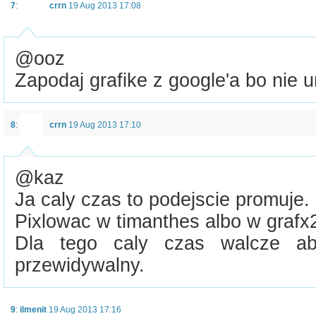
7
:
crrn
19 Aug 2013 17:08
@ooz
Zapodaj grafike z google'a bo nie 
8
:
crrn
19 Aug 2013 17:10
@kaz
Ja caly czas to podejscie promuje.
Pixlowac w timanthes albo w grafx
Dla tego caly czas walcze a
przewidywalny.
9
:
ilmenit
19 Aug 2013 17:16