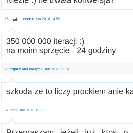
Nieźle :) Ile trwała konwersja?
25
:
xeen
6 Jun 2016 14:58
350 000 000 iteracji :)
na moim sprzęcie - 24 godziny
26
:
triplex aka blasph
6 Jun 2016 23:54
szkoda ze to liczy prockiem anie ka
27
:
blb
8 Jun 2016 19:23
Przepraszam jeżeli już ktoś o 