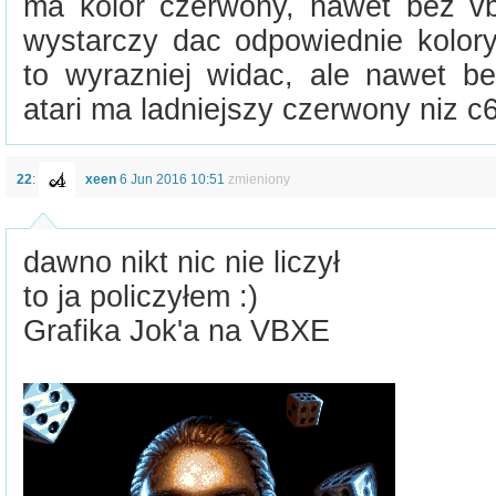
ma kolor czerwony, nawet bez vb
wystarczy dac odpowiednie kolory
to wyrazniej widac, ale nawet 
atari ma ladniejszy czerwony niz c6
22
:
xeen
6 Jun 2016 10:51
zmieniony
dawno nikt nic nie liczył
to ja policzyłem :)
Grafika Jok'a na VBXE