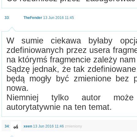
33
:
TheFender
13 Jun 2016 11:45
W sumie ciekawa byłaby opcj
zdefiniowanych przez usera fragme
na którymś fragmencie zależy nam 
Sądzę jednak, że tak zdefiniowane
będą mogły być zmienione bez pr
nowa.
Niemniej tylko autor może
autorytatywnie na ten temat.
34
:
xeen
13 Jun 2016 11:46
zmieniony