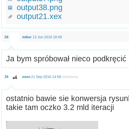
output38.png
output21.xex
38
:
miker
13 Jun 2016 18:49
Ja bym spróbował nieco podkręcić k
39
:
xeen
21 Sep 2016 14:58
zmieniony
ostatnio bawie sie konwersja rysu
takie tam oczko 3.2 mld iteracji