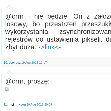
@crrn - nie będzie. On z założ
losowy, bo przestrzeń przeszuki
wykorzystania zsynchronizow
rejestrów do ustawienia pikseli, 
zbyt duża:
->link<-
10
:
powrooz
19 Aug 2013 17:17
@crrn, proszę:
11
:
xeen
19 Aug 2013 20:09