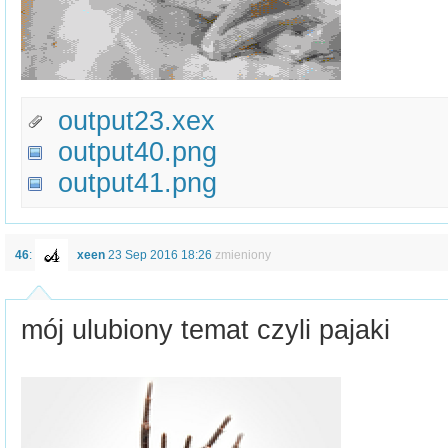
output23.xex
output40.png
output41.png
46
:
xeen
23 Sep 2016 18:26
zmieniony
mój ulubiony temat czyli pajaki