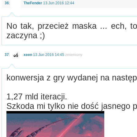
36
:
TheFender
13 Jun 2016 12:44
No tak, przecież maska ... ech, t
zaczyna ;)
37
:
xeen
13 Jun 2016 14:45
zmieniony
konwersja z gry wydanej na następc
1,27 mld iteracji.
Szkoda mi tylko nie dość jasnego 