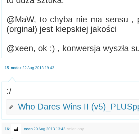
to duża sztuka.
@MaW, to chyba nie ma sensu , 
(orginał) jest kiepskiej jakości
@xeen, ok :) , konwersja wyszła su
15
:
nodez
22 Aug 2013 19:43
:/
Who Dares Wins II (v5)_PLUSp
16
:
xeen
29 Aug 2013 13:43
zmieniony