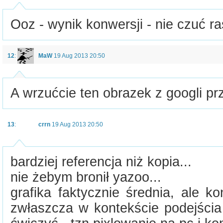
Ooz - wynik konwersji - nie czuć ra
12
:
MaW
19 Aug 2013 20:50
A wrzućcie ten obrazek z googli pr
13
:
crrn
19 Aug 2013 20:50
bardziej referencja niż kopia...
nie żebym bronił yazoo...
grafika faktycznie średnia, ale k
zwłaszcza w kontekście podejścia