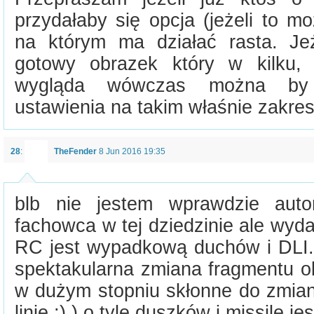
przydałaby się opcja (jeżeli to m
na którym ma działać rasta. Je
gotowy obrazek który w kilku, k
wygląda wówczas można by
ustawienia na takim właśnie zakres
28
:
TheFender
8 Jun 2016 19:35
blb nie jestem wprawdzie aut
fachowca w tej dziedzinie ale wyda
RC jest wypadkową duchów i DLI. 
spektakularna zmiana fragmentu ob
w dużym stopniu skłonne do zmian 
linię ;) ) o tyle duszków i missile j