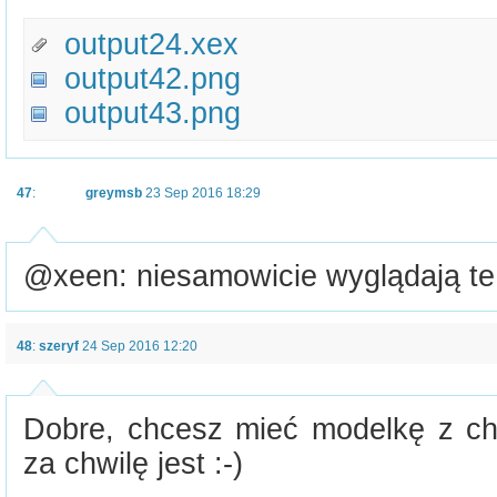
output24.xex
output42.png
output43.png
47
:
greymsb
23 Sep 2016 18:29
@xeen: niesamowicie wyglądają te g
48
:
szeryf
24 Sep 2016 12:20
Dobre, chcesz mieć modelkę z ch
za chwilę jest :-)