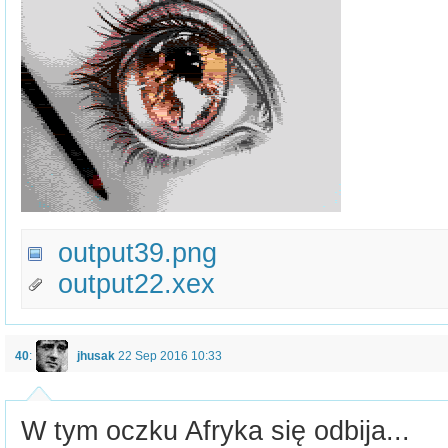
output39.png
output22.xex
40
:
jhusak
22 Sep 2016 10:33
W tym oczku Afryka się odbija...