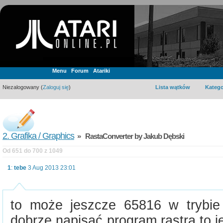
Menu
Forum
Atariki
Niezalogowany (
Zaloguj się
)
Lista wątków
Katego
2. Grafika / Graphics
» RastaConverter by Jakub Dębski
Od 651 do 700 z 1049
1
:
tebe
3 Aug 2013 23:01
to może jeszcze 65816 w trybie 
dobrze napisać program rastra to 