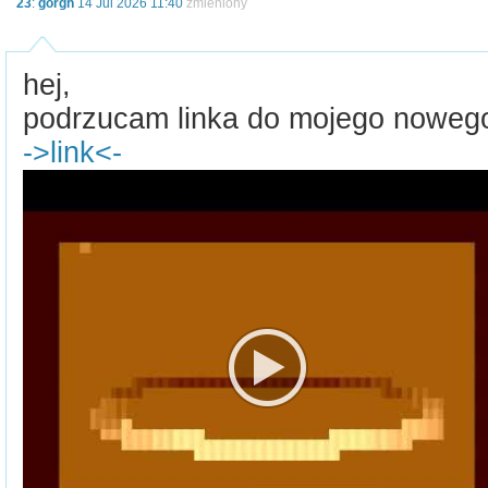
23
:
gorgh
14 Jul 2026 11:40
zmieniony
hej,
podrzucam linka do mojego nowego 
->link<-