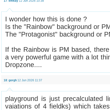
17
:
emkay
12 Jun 2026 10:38
I wonder how this is done ?
Is the "Rainbow" background or P
The "Protagonist" background or 
If the Rainbow is PM based, there 
a very powerful game with a lot thi
Dropzone....
18
:
gorgh
12 Jun 2026 11:37
playground is just precalculated l
vaiations of 4 fieldks) which tak