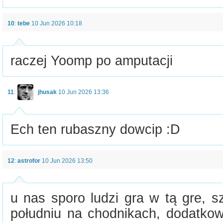
10
:
tebe
10 Jun 2026 10:18
raczej Yoomp po amputacji
11
:
jhusak
10 Jun 2026 13:36
Ech ten rubaszny dowcip :D
12
:
astrofor
10 Jun 2026 13:50
u nas sporo ludzi gra w tą gre, s
południu na chodnikach, dodatkow