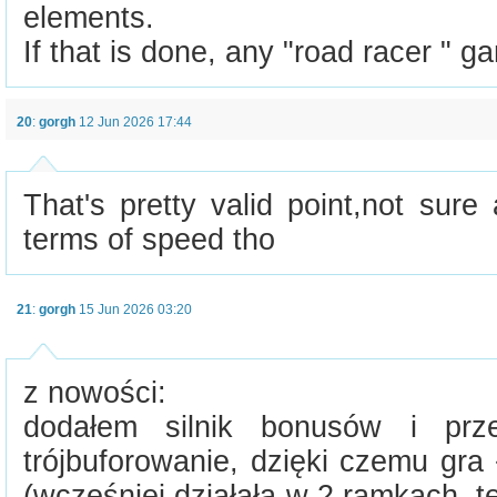
elements.
If that is done, any "road racer " ga
20
:
gorgh
12 Jun 2026 17:44
That's pretty valid point,not sure 
terms of speed tho
21
:
gorgh
15 Jun 2026 03:20
z nowości:
dodałem silnik bonusów i prze
trójbuforowanie, dzięki czemu gr
(wcześniej działała w 2 ramkach, te