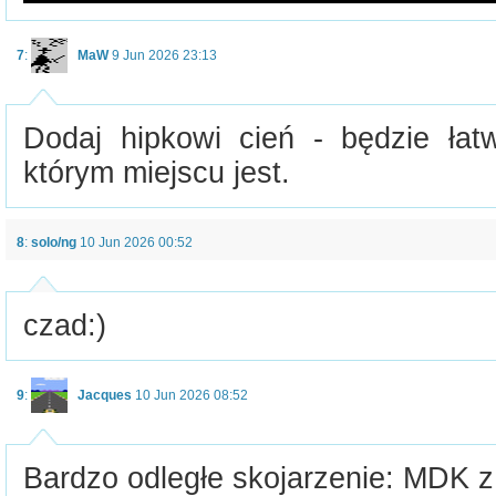
7
:
MaW
9 Jun 2026 23:13
Dodaj hipkowi cień - będzie łatw
którym miejscu jest.
8
:
solo/ng
10 Jun 2026 00:52
czad:)
9
:
Jacques
10 Jun 2026 08:52
Bardzo odległe skojarzenie: MDK z