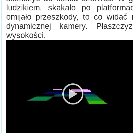
ludzikiem, skakało po platforma
omijało przeszkody, to co widać 
dynamicznej kamery. Płaszcz
wysokości.