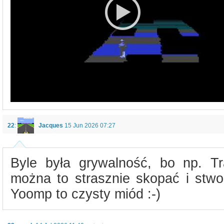
22
:
Jacques
15 Jun 2026 07:27
Byle była grywalność, bo np. Tra
można to strasznie skopać i stwor
Yoomp to czysty miód :-)