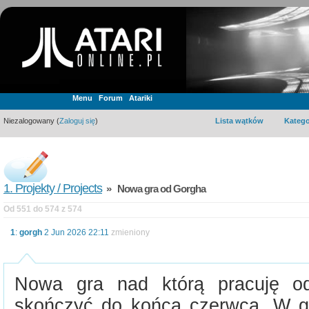
Menu
Forum
Atariki
Niezalogowany (
Zaloguj się
)
Lista wątków
Katego
1. Projekty / Projects
» Nowa gra od Gorgha
Od 551 do 574 z 574
1
:
gorgh
2 Jun 2026 22:11
zmieniony
Nowa gra nad którą pracuję od
skończyć do końca czerwca. W gr