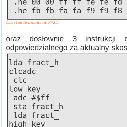
 .he 00 00 ff ff fe fe fd
 .he fb fb fa fa f9 f9 f8
oraz dosłownie 3 instrukcji
odpowiedzialnego za aktualny skos k
lda fract_h
clcadc  
 clc 
low_key
 adc #$ff
 sta fract_h
 lda fract_
high_key 