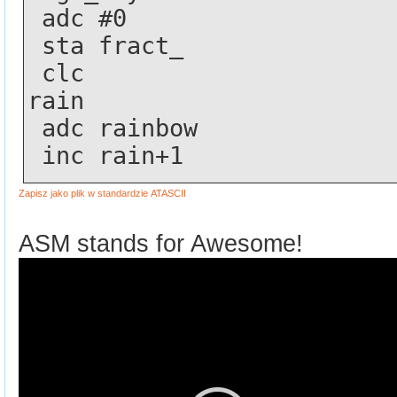
 adc #0
 sta fract_
 clc
rain 
 adc rainbow
 inc rain+1
ASM stands for Awesome!