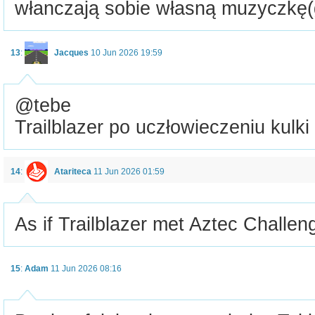
włanczają sobie własną muzyczkę(
13
:
Jacques
10 Jun 2026 19:59
@tebe
Trailblazer po uczłowieczeniu kulki 
14
:
Atariteca
11 Jun 2026 01:59
As if Trailblazer met Aztec Challen
15
:
Adam
11 Jun 2026 08:16