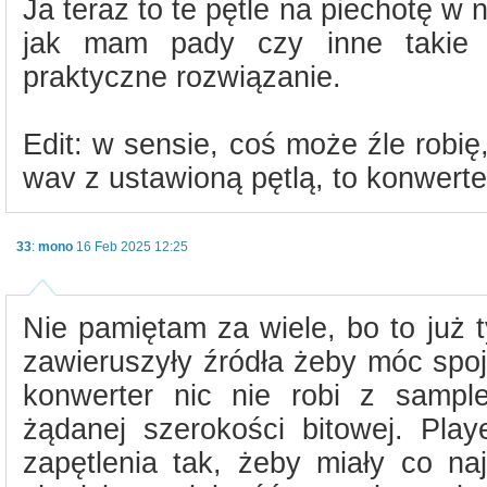
Ja teraz to te pętle na piechotę w
jak mam pady czy inne takie '
praktyczne rozwiązanie.
Edit: w sensie, coś może źle robi
wav z ustawioną pętlą, to konwerte
33
:
mono
16 Feb 2025 12:25
Nie pamiętam za wiele, bo to już ty
zawieruszyły źródła żeby móc spoj
konwerter nic nie robi z sampl
żądanej szerokości bitowej. Pla
zapętlenia tak, żeby miały co naj