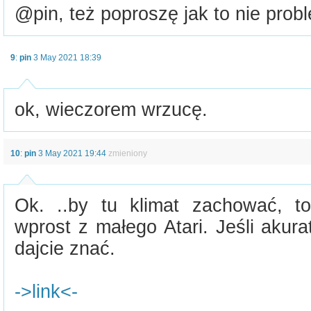
@pin, też poproszę jak to nie prob
9
:
pin
3 May 2021 18:39
ok, wieczorem wrzucę.
10
:
pin
3 May 2021 19:44
zmieniony
Ok. ..by tu klimat zachować, t
wprost z małego Atari. Jeśli akura
dajcie znać.
->link<-