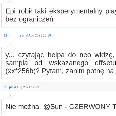
Epi robił taki eksperymentalny pl
bez ograniczeń
29
:
sun
4 Aug 2021 10:19
y... czytając helpa do neo widzę
sampla od wskazanego offse
(xx*256b)? Pytam, zanim potnę na 
30
:
pin
4 Aug 2021 12:23
Nie można. @Sun - CZERWONY T