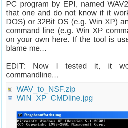
PC program by EPI, named WAV2
that one and do not know if it wor
DOS) or 32Bit OS (e.g. Win XP) and
command line (e.g. Win XP comman
on your own here. If the tool is use
blame me...
EDIT: Now I tested it, it 
commandline...
WAV_to_NSF.zip
WIN_XP_CMDline.jpg