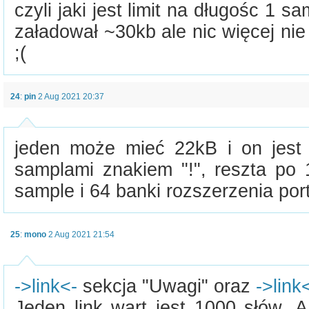
czyli jaki jest limit na długośc 1 s
załadował ~30kb ale nic więcej nie 
;(
24
:
pin
2 Aug 2021 20:37
jeden może mieć 22kB i on jest
samplami znakiem "!", reszta po
sample i 64 banki rozszerzenia por
25
:
mono
2 Aug 2021 21:54
->link<-
sekcja "Uwagi" oraz
->link
Jeden link wart jest 1000 słów. A