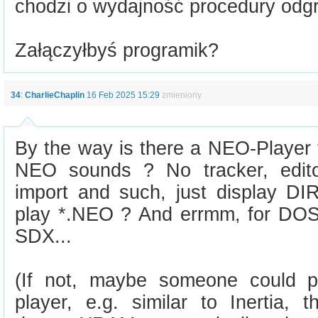
chodzi o wydajność procedury odg
Załączyłbyś programik?
34
:
CharlieChaplin
16 Feb 2025 15:29
zmieniony
By the way is there a NEO-Player 
NEO sounds ? No tracker, edit
import and such, just display D
play *.NEO ? And errmm, for DOS 
SDX...
(If not, maybe someone could 
player, e.g. similar to Inertia,