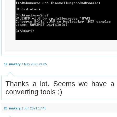
19
:
makary
7 May 2021 21:05
Thanks a lot. Seems we have a 
converting tools ;)
20
:
makary
2 Jun 2021 17:45