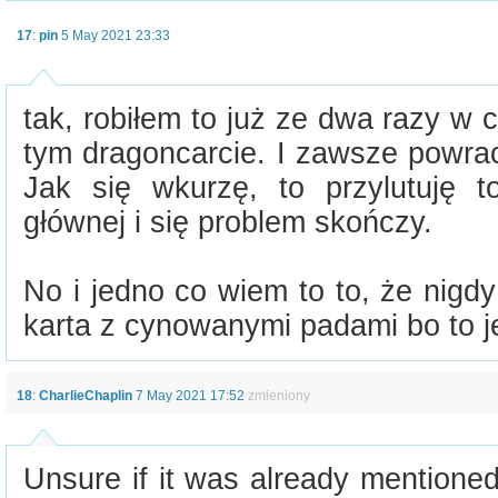
17
:
pin
5 May 2021 23:33
tak, robiłem to już ze dwa razy w 
tym dragoncarcie. I zawsze powra
Jak się wkurzę, to przylutuję 
głównej i się problem skończy.
No i jedno co wiem to to, że nigd
karta z cynowanymi padami bo to j
18
:
CharlieChaplin
7 May 2021 17:52
zmieniony
Unsure if it was already mentione