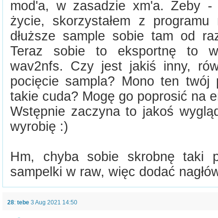
mod'a, w zasadzie xm'a. Żeby - 
życie, skorzystałem z programu
dłuższe sample sobie tam od ra
Teraz sobie to eksportnę to w
wav2nfs. Czy jest jakiś inny, ró
pocięcie sampla? Mono ten twój p
takie cuda? Mogę go poprosić na e
Wstępnie zaczyna to jakoś wyglą
wyrobię :)
Hm, chyba sobie skrobnę taki 
sampelki w raw, więc dodać nagłów
28
:
tebe
3 Aug 2021 14:50