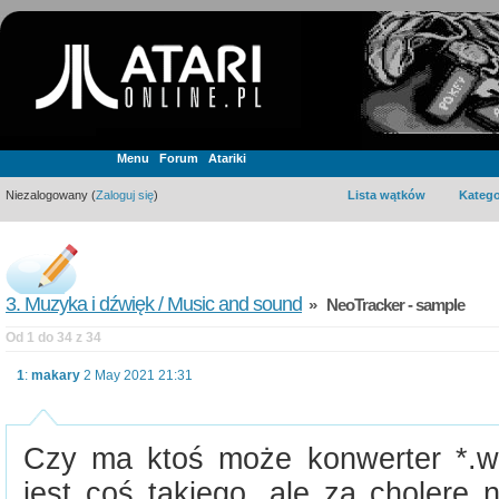
Menu
Forum
Atariki
Niezalogowany (
Zaloguj się
)
Lista wątków
Katego
3. Muzyka i dźwięk / Music and sound
» NeoTracker - sample
Od 1 do 34 z 34
1
:
makary
2 May 2021 21:31
Czy ma ktoś może konwerter *.w
jest coś takiego, ale za cholerę