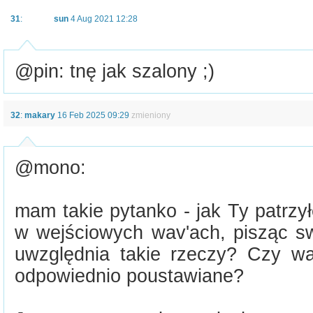
31
:
sun
4 Aug 2021 12:28
@pin: tnę jak szalony ;)
32
:
makary
16 Feb 2025 09:29
zmieniony
@mono:
mam takie pytanko - jak Ty patrzy
w wejściowych wav'ach, pisząc s
uwzględnia takie rzeczy? Czy w
odpowiednio poustawiane?