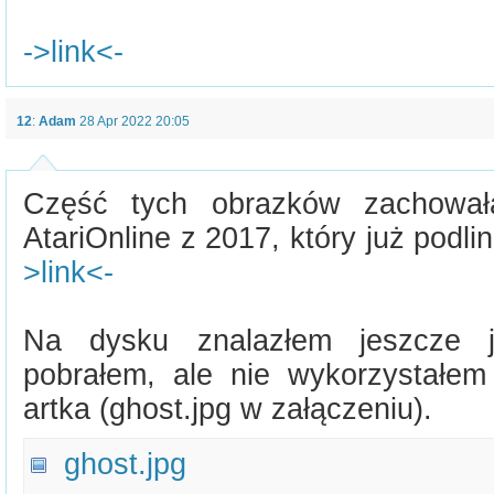
->link<-
12
:
Adam
28 Apr 2022 20:05
Część tych obrazków zachował
AtariOnline z 2017, który już pod
>link<-
Na dysku znalazłem jeszcze j
pobrałem, ale nie wykorzystałem
artka (ghost.jpg w załączeniu).
ghost.jpg