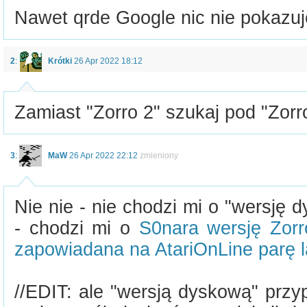
Nawet qrde Google nic nie pokazuje
2
:
Krótki
26 Apr 2022 18:12
Zamiast "Zorro 2" szukaj pod "Zorro
3
:
MaW
26 Apr 2022 22:12
zmieniony
Nie nie - nie chodzi mi o "wersję
- chodzi mi o
S0nara wersję Zorro
zapowiadana na AtariOnLine parę l
//EDIT: ale "wersją dyskową" prz