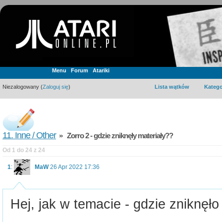
Menu
Forum
Atariki
Niezalogowany (
Zaloguj się
)
Lista wątków
Katego
11. Inne / Other
» Zorro 2 - gdzie zniknęły materiały??
Od 1 do 24 z 24
1
:
MaW
26 Apr 2022 17:36
Hej, jak w temacie - gdzie zniknęł