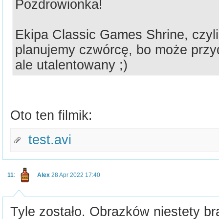
Pozdrowionka!
Ekipa Classic Games Shrine, czyli 
planujemy czwórcę, bo może przyd
ale utalentowany ;)
Oto ten filmik:
test.avi
11
:
Alex
28 Apr 2022 17:40
Tyle zostało. Obrazków niestety bra