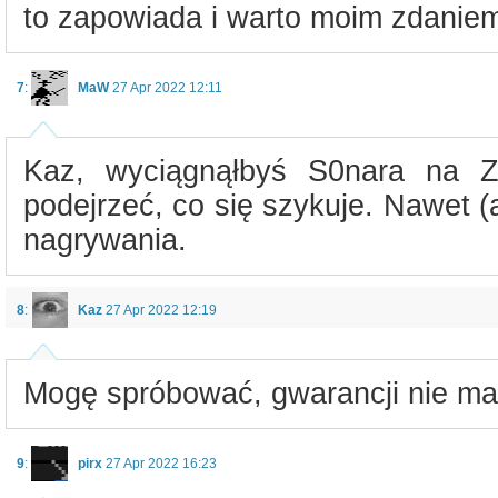
to zapowiada i warto moim zdanie
7
:
MaW
27 Apr 2022 12:11
Kaz, wyciągnąłbyś S0nara na Z
podejrzeć, co się szykuje. Nawet 
nagrywania.
8
:
Kaz
27 Apr 2022 12:19
Mogę spróbować, gwarancji nie ma
9
:
pirx
27 Apr 2022 16:23