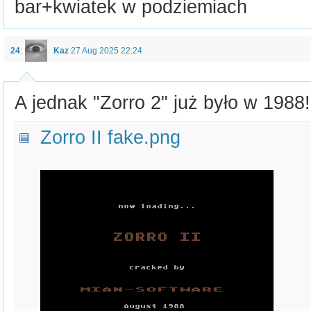
bar+kwiatek w podziemiach
24
:
Kaz
27 Aug 2025 22:24
A jednak "Zorro 2" już było w 1988!
Zorro II fake.png