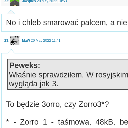
22
:
Jacques
20 May 2022 10:53
No i chleb smarować palcem, a nie
23
:
MaW
20 May 2022 11:41
Peweks:
Właśnie sprawdziłem. W rosyjskim 
wygląda jak 3.
To będzie 3orro, czy Zorro3*?
* - Zorro 1 - taśmowa, 48kB, bez