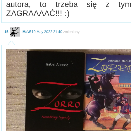
autora, to trzeba się z ty
ZAGRAAAAĆ!!! :)
15
:
MaW
19 May 2022 21:40
zmieniony