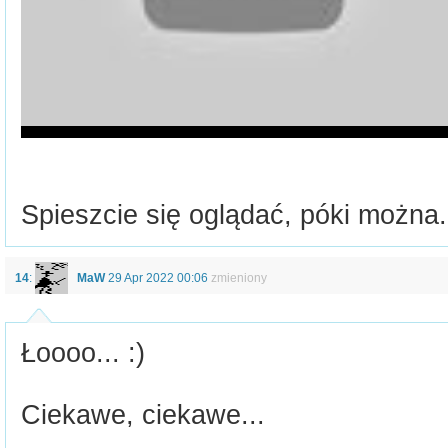
Spieszcie się oglądać, póki można.
14
:
MaW
29 Apr 2022 00:06
zmieniony
Łoooo... :)
Ciekawe, ciekawe...