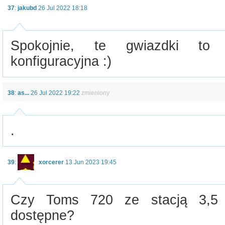
37
:
jakubd
26 Jul 2022 18:18
Spokojnie, te gwiazdki to 
konfiguracyjna :)
38
:
as...
26 Jul 2022 19:22
zmieniony
.
39
:
xorcerer
13 Jun 2023 19:45
Czy Toms 720 ze stacją 3,5 
dostępne?