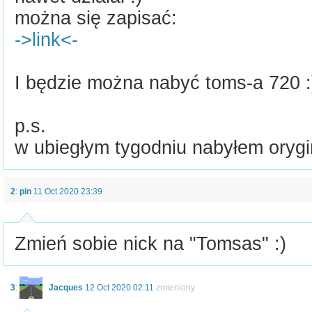
można się zapisać:
->link<-
I będzie można nabyć toms-a 720 :
p.s.
w ubiegłym tygodniu nabyłem orygi
2
:
pin
11 Oct 2020 23:39
Zmień sobie nick na "Tomsas" :)
3
:
Jacques
12 Oct 2020 02:11
zmieniony