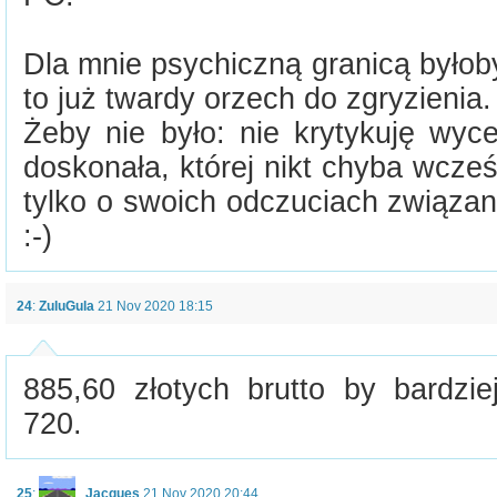
Dla mnie psychiczną granicą byłoby
to już twardy orzech do zgryzienia.
Żeby nie było: nie krytykuję wyc
doskonała, której nikt chyba wcześ
tylko o swoich odczuciach związan
:-)
24
:
ZuluGula
21 Nov 2020 18:15
885,60 złotych brutto by bardz
720.
25
:
Jacques
21 Nov 2020 20:44