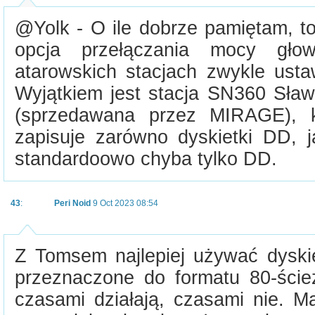
@Yolk - O ile dobrze pamiętam, t
opcja przełączania mocy gł
atarowskich stacjach zwykle ust
Wyjątkiem jest stacja SN360 Sław
(sprzedawana przez MIRAGE), kt
zapisuje zarówno dyskietki DD,
standardoowo chyba tylko DD.
43
:
Peri Noid
9 Oct 2023 08:54
Z Tomsem najlepiej używać dysk
przeznaczone do formatu 80-ści
czasami działają, czasami nie. M