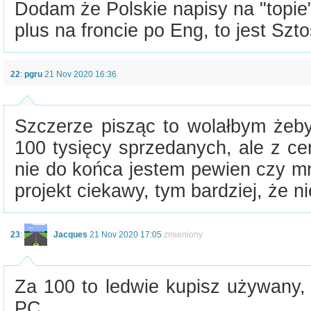
Dodam że Polskie napisy na "topie" 
plus na froncie po Eng, to jest Szto
22
:
pgru
21 Nov 2020 16:36
Szczerze pisząc to wolałbym żeby
100 tysięcy sprzedanych, ale z ce
nie do końca jestem pewien czy mn
projekt ciekawy, tym bardziej, że 
23
:
Jacques
21 Nov 2020 17:05
zmieniony
Za 100 to ledwie kupisz używany,
PC.