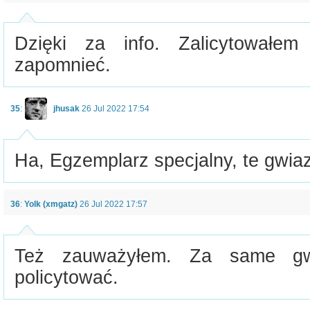
Dzięki za info. Zalicytowałe
zapomnieć.
35
:
jhusak
26 Jul 2022 17:54
Ha, Egzemplarz specjalny, te gwiaz
36
:
Yolk (xmgatz)
26 Jul 2022 17:57
Też zauważyłem. Za same gwi
policytować.