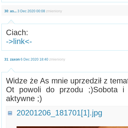
30
:
as...
3 Dec 2020 00:08
zmieniony
Ciach:
->link<-
31
:
zaxon
6 Dec 2020 18:40
zmieniony
Widze że As mnie uprzedził z tema
Ot powoli do przodu ;)Sobota i 
aktywne ;)
20201206_181701[1].jpg