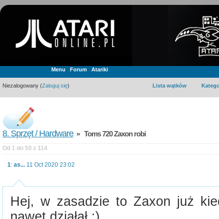
Menu
Forum
Atariki
Niezalogowany (
Zaloguj się
)
Lista wątków
Katego
8. Sprzęt / Hardware
» Toms 720 Zaxon robi
Od 1 do 50 z 114
1
:
as...
11 Oct 2020 23:02
Hej, w zasadzie to Zaxon już kied
nawet działał :)