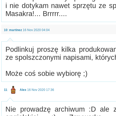
i nie dotykam nawet sprzętu ze s
Masakra!... Brrrrr....
10
:
martinez
16 Nov 2020 04:04
Podlinkuj proszę kilka produkowa
ze spolszczonymi napisami, których
Może coś sobie wybiorę ;)
11
:
Alex
16 Nov 2020 17:36
Nie prowadzę archiwum :D ale 