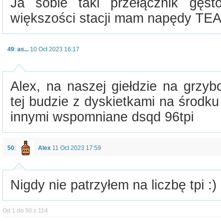
Ja sobie taki przełącznik gęst
większości stacji mam napędy TEA
49
:
as...
10 Oct 2023 16:17
Alex, na naszej giełdzie na grzy
tej budzie z dyskietkami na środku
innymi wspomniane dsqd 96tpi
50
:
Alex
11 Oct 2023 17:59
Nigdy nie patrzyłem na liczbę tpi :)
Od 1 do 50 z 114