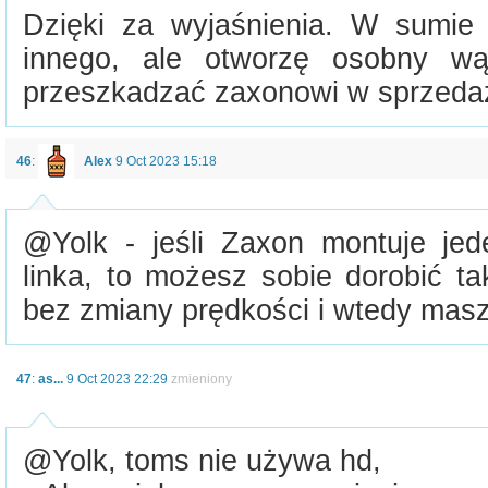
Dzięki za wyjaśnienia. W sumie
innego, ale otworzę osobny wą
przeszkadzać zaxonowi w sprzeda
46
:
Alex
9 Oct 2023 15:18
@Yolk - jeśli Zaxon montuje je
linka, to możesz sobie dorobić ta
bez zmiany prędkości i wtedy masz
47
:
as...
9 Oct 2023 22:29
zmieniony
@Yolk, toms nie używa hd,