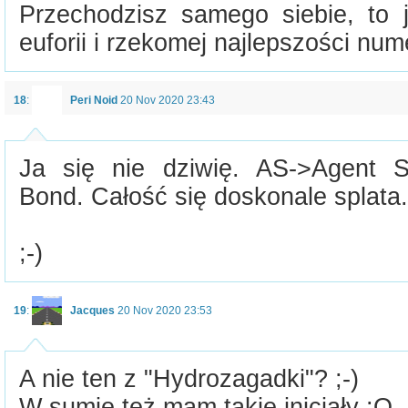
Przechodzisz samego siebie, to j
euforii i rzekomej najlepszości numer
18
:
Peri Noid
20 Nov 2020 23:43
Ja się nie dziwię. AS->Agent S
Bond. Całość się doskonale splata.
;-)
19
:
Jacques
20 Nov 2020 23:53
A nie ten z "Hydrozagadki"? ;-)
W sumie też mam takie inicjały :O