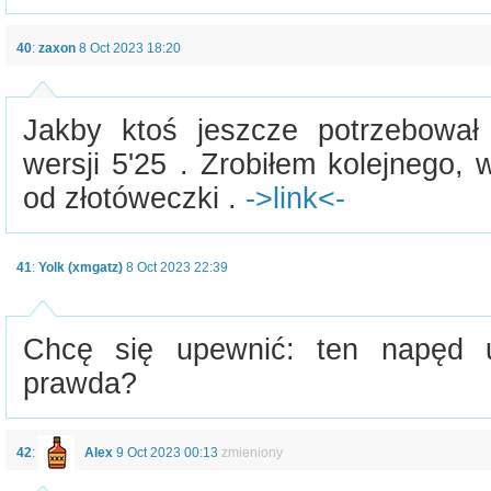
40
:
zaxon
8 Oct 2023 18:20
Jakby ktoś jeszcze potrzebował
wersji 5'25 . Zrobiłem kolejnego, 
od złotóweczki .
->link<-
41
:
Yolk (xmgatz)
8 Oct 2023 22:39
Chcę się upewnić: ten napęd 
prawda?
42
:
Alex
9 Oct 2023 00:13
zmieniony