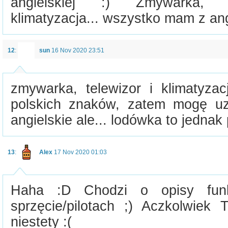
angielskiej :) Zmywarka, l
klimatyzacja... wszystko mam z ang
12
:
sun
16 Nov 2020 23:51
zmywarka, telewizor i klimatyz
polskich znaków, zatem mogę uz
angielskie ale... lodówka to jednak p
13
:
Alex
17 Nov 2020 01:03
Haha :D Chodzi o opisy funk
sprzęcie/pilotach ;) Aczkolwie
niestety :(