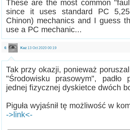
These are the most common "fault
since it uses standard PC 5,25
Chinon) mechanics and I guess t
use a PC mechanic...
6
:
Kaz
13 Oct 2020 00:19
Tak przy okazji, ponieważ poruszali
"Środowisku prasowym", padło p
jednej fizycznej dyskietce dwóch b
Piguła wyjaśnił tę możliwość w kom
->link<-