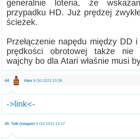
generalnie loteria, że wska
przypadku HD. Już prędzej zwykłe
ścieżek.
Przełączenie napędu między DD i
prędkości obrotowej także nie 
wajchy bo dla Atari właśnie musi b
44
:
Alex
9 Oct 2023 10:38
->link<-
45
:
Yolk (xmgatz)
9 Oct 2023 13:37