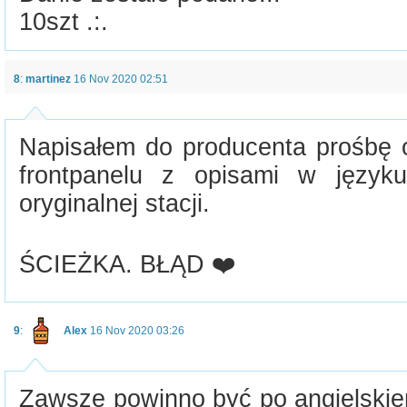
10szt .:.
8
:
martinez
16 Nov 2020 02:51
Napisałem do producenta prośbę o
frontpanelu z opisami w język
oryginalnej stacji.
ŚCIEŻKA. BŁĄD ❤️
9
:
Alex
16 Nov 2020 03:26
Zawsze powinno być po angielskiem