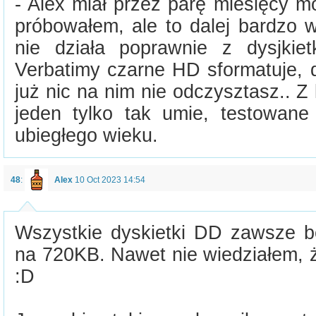
- Alex miał przez parę miesięcy m
próbowałem, ale to dalej bardzo 
nie działa poprawnie z dysjkie
Verbatimy czarne HD sformatuje, d
już nic na nim nie odczysztasz.. 
jeden tylko tak umie, testowane
ubiegłego wieku.
48
:
Alex
10 Oct 2023 14:54
Wszystkie dyskietki DD zawsze b
na 720KB. Nawet nie wiedziałem, ż
:D