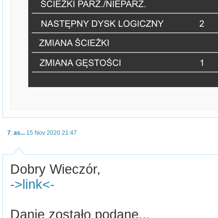
7
:
as...
15 Nov 2020 21:47
Dobry Wieczór,
->link<-
Danie zostało podane...