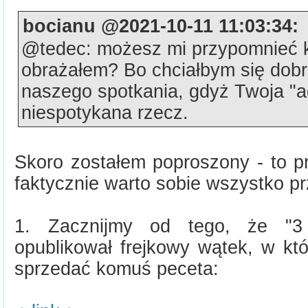
bocianu @2021-10-11 11:03:34:
@tedec: możesz mi przypomnieć ki
obrażałem? Bo chciałbym się dob
naszego spotkania, gdyż Twoja "a
niespotykana rzecz.
Skoro zostałem poproszony - to p
faktycznie warto sobie wszystko p
1. Zacznijmy od tego, że "3
opublikował frejkowy wątek, w któ
sprzedać komuś peceta: