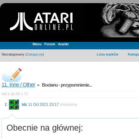
Menu
Forum
Atariki
Niezalogowany (
Zaloguj się
)
Lista wątków
Katego
11. Inne / Other
» Bocianu - przypomnienie...
Od 1 do 50 z 71
1
:
tdc
11 Oct 2021 23:17
zmieniony
Obecnie na głównej: