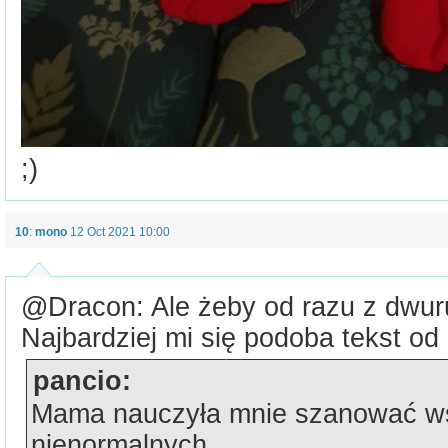
;)
10
:
mono
12 Oct 2021 10:00
@Dracon: Ale żeby od razu z dwuru
Najbardziej mi się podoba tekst od
pancio:
Mama nauczyła mnie szanować ws
nienormalnych.