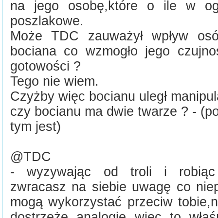
na jego osobę,które o ile w o
poszlakowe.
Może TDC zauważył wpływ osób
bociana co wzmogło jego czujno
gotowości ?
Tego nie wiem.
Czyżby więc bocianu uległ manipula
czy bocianu ma dwie twarze ? - (
tym jest)
@TDC
- wyzywając od troli i robiąc
zwracasz na siebie uwagę co niep
mogą wykorzystać przeciw tobie,ni
dostrzeże analogie więc to wła