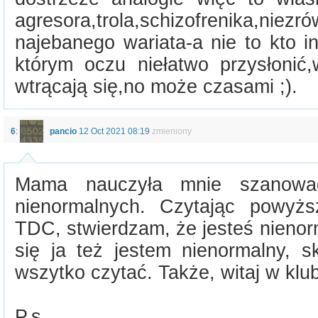
agresora,trola,schizofrenika,niez
najebanego wariata-a nie to kto i
którym oczu niełatwo przysłonić,
wtrącają się,no może czasami ;).
6
:
pancio
12 Oct 2021 08:19
zmieniony
Mama nauczyła mnie szanować
nienormalnych. Czytając powyż
TDC, stwierdzam, że jesteś nienorm
się ja też jestem nienormalny, s
wszytko czytać. Także, witaj w klubi
P.s.