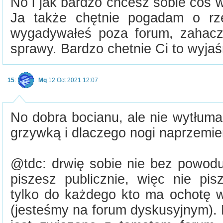
No i jak bardzo chcesz sobie coś wy
Ja także chętnie pogadam o rz
wygadywałeś poza forum, zahacz
sprawy. Bardzo chetnie Ci to wyjaś
15
:
Mq
12 Oct 2021 12:07
No dobra bocianu, ale nie wytłuma
grzywką i dlaczego nogi naprzemien
@tdc: drwię sobie nie bez powodu
piszesz publicznie, więc nie pis
tylko do każdego kto ma ochotę w
(jesteśmy na forum dyskusyjnym). 