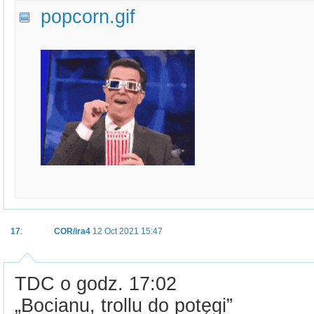
popcorn.gif
17
:
COR/ira4
12 Oct 2021 15:47
TDC o godz. 17:02
„Bocianu, trollu do potęgi”