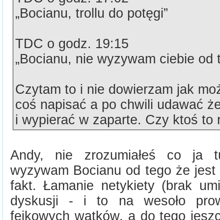
„Bocianu, trollu do potęgi”
TDC o godz. 19:15
„Bocianu, nie wyzywam ciebie od tr
Czytam to i nie dowierzam jak m
coś napisać a po chwili udawać że
i wypierać w zaparte. Czy ktoś to 
Andy, nie zrozumiałeś co ja t
wyzywam Bocianu od tego że jest t
fakt. Łamanie netykiety (brak um
dyskusji - i to na wesoło prow
fejkowych wątków, a do tego jesz