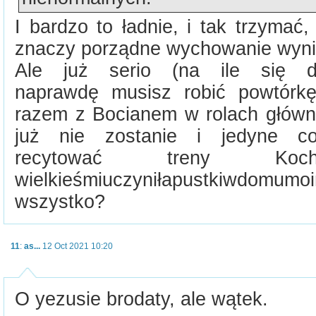
I bardzo to ładnie, i tak trzymać,
znaczy porządne wychowanie wyni
Ale już serio (na ile się 
naprawdę musisz robić powtórkę
razem z Bocianem w rolach główny
już nie zostanie i jedyne c
recytować treny Koch
wielkieśmiuczyniłapustkiwdomumoi
wszystko?
11
:
as...
12 Oct 2021 10:20
O yezusie brodaty, ale wątek.