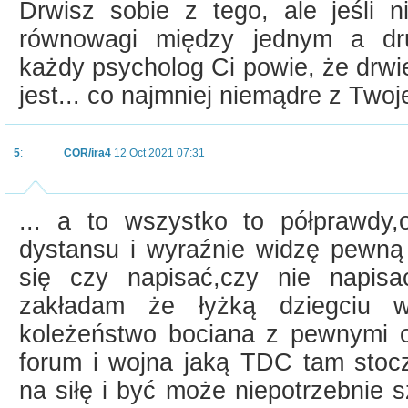
Drwisz sobie z tego, ale jeśli 
równowagi między jednym a dru
każdy psycholog Ci powie, że drwien
jest... co najmniej niemądre z Twoje
5
:
COR/ira4
12 Oct 2021 07:31
... a to wszystko to półprawdy
dystansu i wyraźnie widzę pewną
się czy napisać,czy nie napisa
zakładam że łyżką dziegciu 
koleżeństwo bociana z pewnymi 
forum i wojna jaką TDC tam stocz
na siłę i być może niepotrzebnie