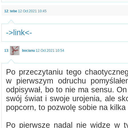
12
:
tebe
12 Oct 2021 10:45
->link<-
13
:
bocianu
12 Oct 2021 10:54
Po przeczytaniu tego chaotyczne
w pierwszym odruchu pomyślałe
odpisywał, bo to nie ma sensu. On
swój świat i swoje urojenia, ale sk
popcorn, to pozwolę sobie na kilka
Po pierwsze nadal nie widzę w 