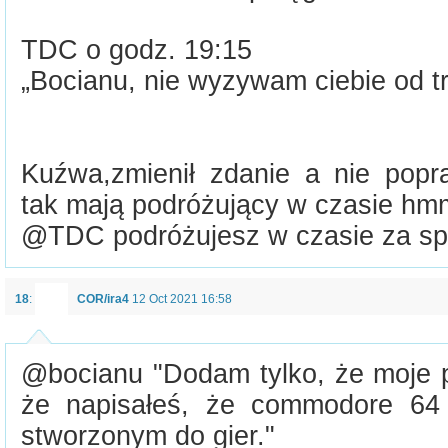
TDC o godz. 19:15
„Bocianu, nie wyzywam ciebie od tro
Kuźwa,zmienił zdanie a nie popra
tak mają podróżujący w czasie hm
@TDC podróżujesz w czasie za sp
18
:
COR/ira4
12 Oct 2021 16:58
@bocianu "Dodam tylko, że moje p
że napisałeś, że commodore 64
stworzonym do gier."