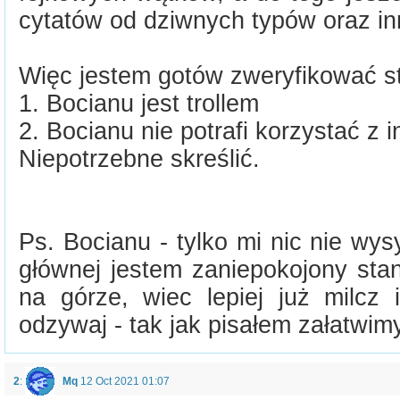
cytatów od dziwnych typów oraz in
Więc jestem gotów zweryfikować st
1. Bocianu jest trollem
2. Bocianu nie potrafi korzystać z in
Niepotrzebne skreślić.
Ps. Bocianu - tylko mi nic nie wysy
głównej jestem zaniepokojony st
na górze, wiec lepiej już milcz 
odzywaj - tak jak pisałem załatwimy
2
:
Mq
12 Oct 2021 01:07