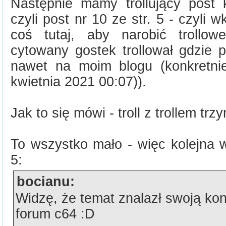
Następnie mamy trollujący post k
czyli post nr 10 ze str. 5 - czyli 
coś tutaj, aby narobić trollow
cytowany gostek trollował gdzie 
nawet na moim blogu (konkretni
kwietnia 2021 00:07)).
Jak to się mówi - troll z trollem trz
To wszystko mało - więc kolejna w
5:
bocianu:
Widzę, że temat znalazł swoją ko
forum c64 :D