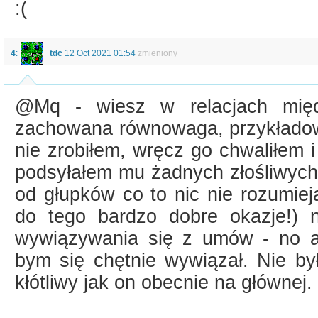
:(
4
:
tdc
12 Oct 2021 01:54
zmieniony
@Mq - wiesz w relacjach mię
zachowana równowaga, przykładowo
nie zrobiłem, wręcz go chwaliłem 
podsyłałem mu żadnych złośliwych
od głupków co to nic nie rozumiej
do tego bardzo dobre okazje!) 
wywiązywania się z umów - no a
bym się chętnie wywiązał. Nie by
kłótliwy jak on obecnie na głównej.