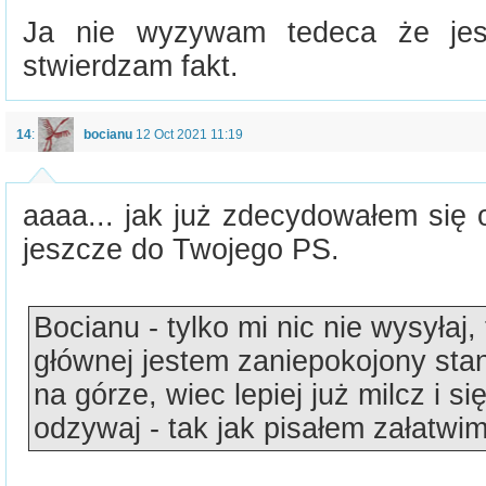
Ja nie wyzywam tedeca że je
stwierdzam fakt.
14
:
bocianu
12 Oct 2021 11:19
aaaa... jak już zdecydowałem się 
jeszcze do Twojego PS.
Bocianu - tylko mi nic nie wysyłaj,
głównej jestem zaniepokojony st
na górze, wiec lepiej już milcz i si
odzywaj - tak jak pisałem załatwimy