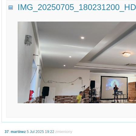
IMG_20250705_180231200_HD
37
:
martinez
5 Jul 2025 19:22
zmieniony