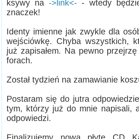
ksywy na
->link<-
- wtedy będzi
znaczek!
Identy imienne jak zwykle dla osó
wejściówkę. Chyba wszystkich, kt
już zapisałem. Na pewno przejrzę
forach.
Został tydzień na zamawianie kosz
Postaram się do jutra odpowiedzi
tym, którzy już do mnie napisali,
odpowiedzi.
Finalizujemy nową płytę CD Kar