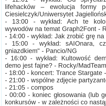
lifehacków – ewolucja formy p
Ciesielczyk/Uniwersytet Jagiellońsk
- 13:00 - wykład: Ach te kolor
wywodów na temat Graph2Font -
- 14:00 - wykład: Jak zrobić grę n
- 15:00 - wykład: sAIOnara, czy
gniazdkiem" - Pancio/NG
- 16:00 - wykład: Kultowość dem 
demo jest fajne? - Rocky/MadTea
- 18:00 - koncert: Trance Stargate 
- 21:00 - wspólne zdjęcie partyzan
- 21:05 - compos
- 00:00 - koniec głosowania (lub 
konkursów - w zależności co nastąp