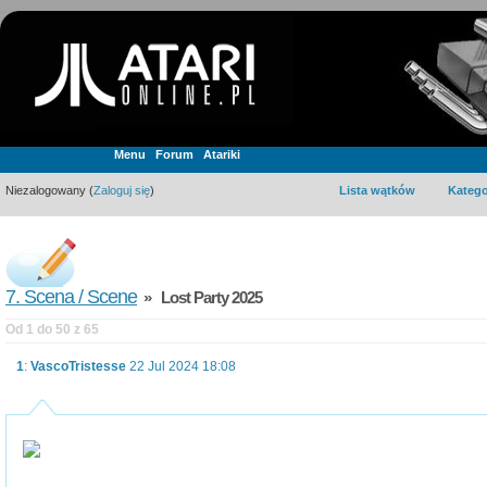
Menu
Forum
Atariki
Niezalogowany (
Zaloguj się
)
Lista wątków
Katego
7. Scena / Scene
» Lost Party 2025
Od 1 do 50 z 65
1
:
VascoTristesse
22 Jul 2024 18:08