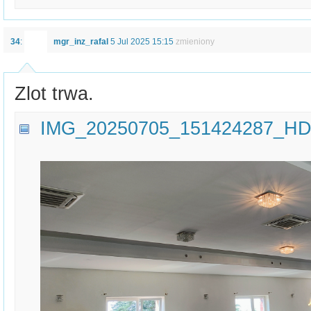
34
:
mgr_inz_rafal
5 Jul 2025 15:15
zmieniony
Zlot trwa.
IMG_20250705_151424287_HD