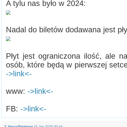
A tylu nas było w 2024:
Nadal do biletów dodawana jest pły
Płyt jest ograniczona ilość, ale 
osób, które będą w pierwszej setce
->link<-
www:
->link<-
FB:
->link<-
2
:
VascoTristesse
15 Jan 2025 00:44