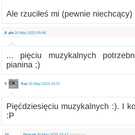
Ale rzuciłeś mi (pewnie niechcący)
8
:
pin
20 May 2025 09:46
... pięciu muzykalnych potrzeb
pianina ;)
9
:
Kaz
20 May 2025 10:37
Pięćdziesięciu muzykalnych :). I 
:P
10
:
Dracon
20 May 2025 10:42
zmieniony