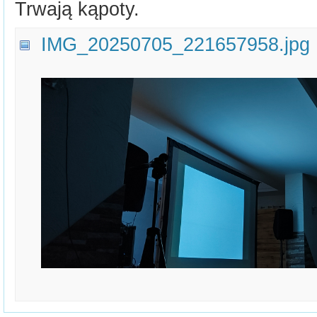
Trwają kąpoty.
IMG_20250705_221657958.jpg