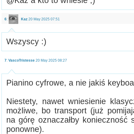
@Kaz a kto to wniesie ;)
6
:
Kaz
20 May 2025 07:51
Wszyscy :)
7
:
VascoTristesse
20 May 2025 08:27
Pianino cyfrowe, a nie jakiś keyboa
Niestety, nawet wniesienie klasyc
możliwe, bo transport (już pomija
na górę oznaczałby konieczność s
ponowne).