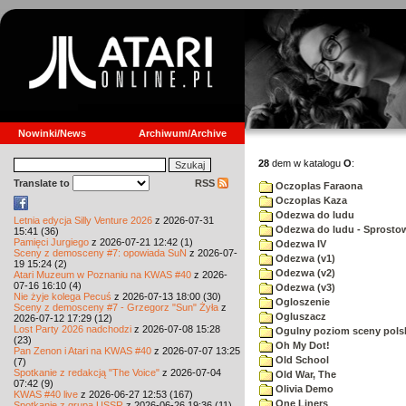
Nowinki/News
Archiwum/Archive
28
dem w katalogu
O
:
Translate to
RSS
Oczoplas Faraona
Oczoplas Kaza
Odezwa do ludu
Letnia edycja Silly Venture 2026
z 2026-07-31
Odezwa do ludu - Sprosto
15:41 (36)
Pamięci Jurgiego
z 2026-07-21 12:42 (1)
Odezwa IV
Sceny z demosceny #7: opowiada SuN
z 2026-07-
Odezwa (v1)
19 15:24 (2)
Odezwa (v2)
Atari Muzeum w Poznaniu na KWAS #40
z 2026-
07-16 16:10 (4)
Odezwa (v3)
Nie żyje kolega Pecuś
z 2026-07-13 18:00 (30)
Ogloszenie
Sceny z demosceny #7 - Grzegorz "Sun" Żyła
z
Ogluszacz
2026-07-12 17:29 (12)
Lost Party 2026 nadchodzi
z 2026-07-08 15:28
Ogulny poziom sceny polsk
(23)
Oh My Dot!
Pan Zenon i Atari na KWAS #40
z 2026-07-07 13:25
Old School
(7)
Spotkanie z redakcją "The Voice"
z 2026-07-04
Old War, The
07:42 (9)
Olivia Demo
KWAS #40 live
z 2026-06-27 12:53 (167)
One Liners
Spotkanie z grupą USSR
z 2026-06-26 19:36 (11)