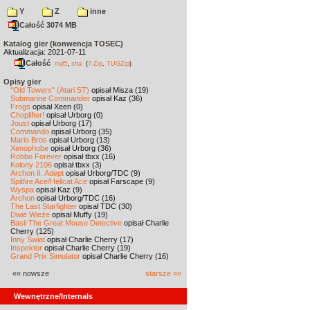
Y
Z
inne
Całość 3074 MB
Katalog gier (konwencja TOSEC)
Aktualizacja: 2021-07-11
Całość
,
md5
sha
(
7-Zip
,
TUGZip
)
Opisy gier
"Old Towers" (Atari ST)
opisał Misza (19)
Submarine Commander
opisał Kaz (36)
Frogs
opisał Xeen (0)
Choplifter!
opisał Urborg (0)
Joust
opisał Urborg (17)
Commando
opisał Urborg (35)
Mario Bros
opisał Urborg (13)
Xenophobe
opisał Urborg (36)
Robbo Forever
opisał tbxx (16)
Kolony 2106
opisał tbxx (3)
Archon II: Adept
opisał Urborg/TDC (9)
Spitfire Ace/Hellcat Ace
opisał Farscape (9)
Wyspa
opisał Kaz (9)
Archon
opisał Urborg/TDC (16)
The Last Starfighter
opisał TDC (30)
Dwie Wieże
opisał Muffy (19)
Basil The Great Mouse Detective
opisał Charlie
Cherry (125)
Inny Świat
opisał Charlie Cherry (17)
Inspektor
opisał Charlie Cherry (19)
Grand Prix Simulator
opisał Charlie Cherry (16)
«« nowsze
starsze »»
Wewnętrzne/Internals