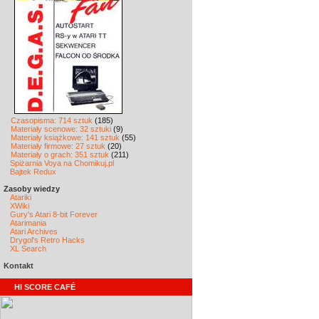
Czasopisma: 714 sztuk
(185)
Materiały scenowe: 32 sztuki
(9)
Materiały książkowe: 141 sztuk
(55)
Materiały firmowe: 27 sztuk
(20)
Materiały o grach: 351 sztuk
(211)
Spiżarnia Voya na Chomikuj.pl
Bajtek Redux
Zasoby wiedzy
Atariki
XWiki
Gury's Atari 8-bit Forever
Atarimania
Atari Archives
Drygol's Retro Hacks
XL Search
Kontakt
HI SCORE CAFÉ