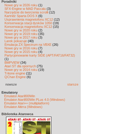
Poradniki
Nowe gry w 2026 roku
(1)
SFX-Engine w MAD Pascalu
(3)
Narzędzie do tworzenia scrolli
(12)
Kartridż Sparta DOS X
(6)
Usprawnienia magnetofonu XC12
(12)
Konserwacja stacji dysków 1050
(19)
Konserwacja magnetofonu XC12
(15)
Nowe gry w 2020 roku
(2)
Nowe gry w 2019 roku
(35)
Nowe gry w 2017 roku
(3)
Larek pokazuje
(40)
Emulacja ZX Spectrum na VBXE
(26)
Nowe gry w 2016 roku
(7)
Nowe gry w 2015 roku
(4)
Partycjonowanie karty SIDE (APT/FAT16/FAT32)
(1)
BMPVIEW
(34)
Atari ST dla opornych
(75)
Nowe gry w 2014 roku
(19)
Tritone engine
(11)
QChan Engine
(6)
nowsze
starsze
Emulatory
Emulator Atari800Win
Emulator Atari800Win PLus 4.0 (Windows)
Emulator Atari++ (multiplatform)
Emulator Altirra (Windows)
Biblioteka Atarowca