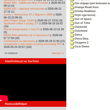
KWAS #40 - zabierzcie Atari Portfolio!
z 2026-06-23
Oni migaja tymi kolorami 
08:12 (0)
Orange Road Intro
KWAS #40 - naprawa retrosprzętu
z 2026-06-21
Orneta Realtime
17:15 (1)
Sceny z demosceny #7 z Bigerem i MBR
z 2026-
Otyli zyja krocej
06-19 22:08 (0)
Out of Space
Atari Floppy Image Toolkit
z 2026-06-17 13:51 (9)
Out of Time
Spotkanie online z grupą LST
z 2026-06-16 16:32
(16)
Outworld
Recoil zintegrowany z macOS
z 2026-06-13 21:34
Overmind
(5)
Owca
KWAS #40 odbędzie się w Katowicach
z 2026-06-
07 17:59 (25)
Owca Dwa
Commodore po atarowsku
z 2026-05-28 21:50 (21)
Oxygene 2
Urządzenie z rekordowo szybką transmisją SIO!
z
Ozor Demo
2026-05-24 20:57 (116)
«« nowsze
starsze »»
AtariOnline.pl na YouTube
Pomocnik/Helper