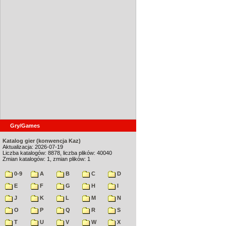
Gry/Games
Katalog gier (konwencja Kaz)
Aktualizacja: 2026-07-19
Liczba katalogów: 8878, liczba plików: 40040
Zmian katalogów: 1, zmian plików: 1
0-9
A
B
C
D
E
F
G
H
I
J
K
L
M
N
O
P
Q
R
S
T
U
V
W
X