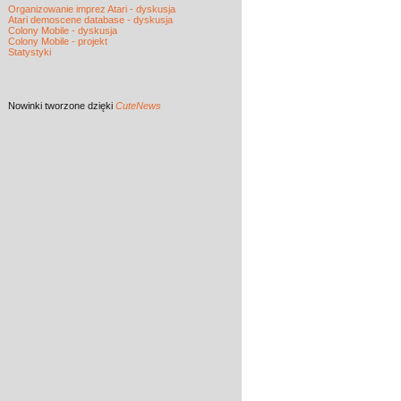
Organizowanie imprez Atari - dyskusja
Atari demoscene database - dyskusja
Colony Mobile - dyskusja
Colony Mobile - projekt
Statystyki
Nowinki
tworzone dzięki
CuteNews