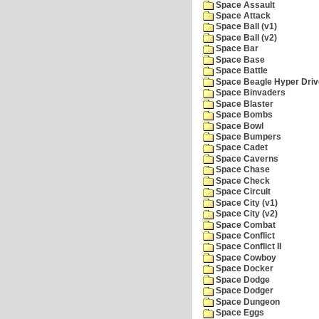
Space Assault
Space Attack
Space Ball (v1)
Space Ball (v2)
Space Bar
Space Base
Space Battle
Space Beagle Hyper Driv
Space Binvaders
Space Blaster
Space Bombs
Space Bowl
Space Bumpers
Space Cadet
Space Caverns
Space Chase
Space Check
Space Circuit
Space City (v1)
Space City (v2)
Space Combat
Space Conflict
Space Conflict II
Space Cowboy
Space Docker
Space Dodge
Space Dodger
Space Dungeon
Space Eggs