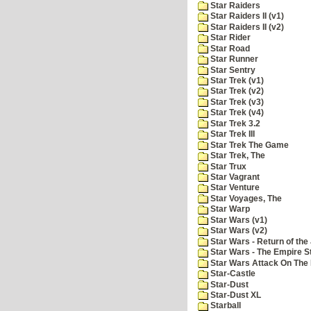
Star Raiders
Star Raiders II (v1)
Star Raiders II (v2)
Star Rider
Star Road
Star Runner
Star Sentry
Star Trek (v1)
Star Trek (v2)
Star Trek (v3)
Star Trek (v4)
Star Trek 3.2
Star Trek III
Star Trek The Game
Star Trek, The
Star Trux
Star Vagrant
Star Venture
Star Voyages, The
Star Warp
Star Wars (v1)
Star Wars (v2)
Star Wars - Return of the 
Star Wars - The Empire S
Star Wars Attack On The 
Star-Castle
Star-Dust
Star-Dust XL
Starball