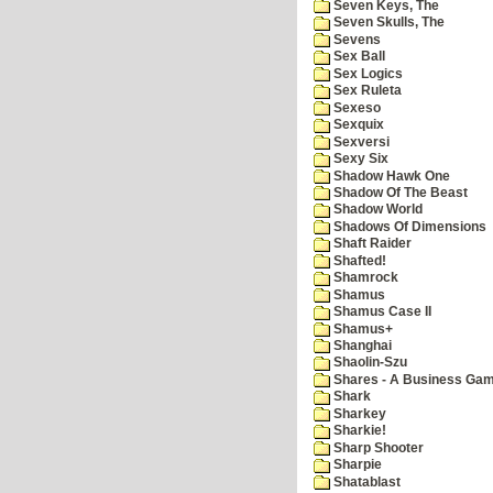
Seven Keys, The
Seven Skulls, The
Sevens
Sex Ball
Sex Logics
Sex Ruleta
Sexeso
Sexquix
Sexversi
Sexy Six
Shadow Hawk One
Shadow Of The Beast
Shadow World
Shadows Of Dimensions
Shaft Raider
Shafted!
Shamrock
Shamus
Shamus Case II
Shamus+
Shanghai
Shaolin-Szu
Shares - A Business Ga
Shark
Sharkey
Sharkie!
Sharp Shooter
Sharpie
Shatablast