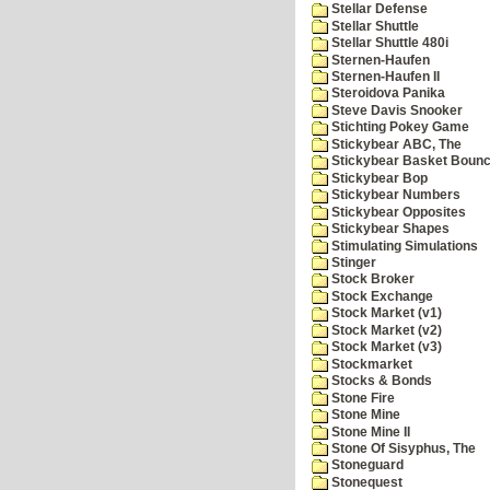
Stellar Defense
Stellar Shuttle
Stellar Shuttle 480i
Sternen-Haufen
Sternen-Haufen II
Steroidova Panika
Steve Davis Snooker
Stichting Pokey Game
Stickybear ABC, The
Stickybear Basket Boun
Stickybear Bop
Stickybear Numbers
Stickybear Opposites
Stickybear Shapes
Stimulating Simulations
Stinger
Stock Broker
Stock Exchange
Stock Market (v1)
Stock Market (v2)
Stock Market (v3)
Stockmarket
Stocks & Bonds
Stone Fire
Stone Mine
Stone Mine II
Stone Of Sisyphus, The
Stoneguard
Stonequest