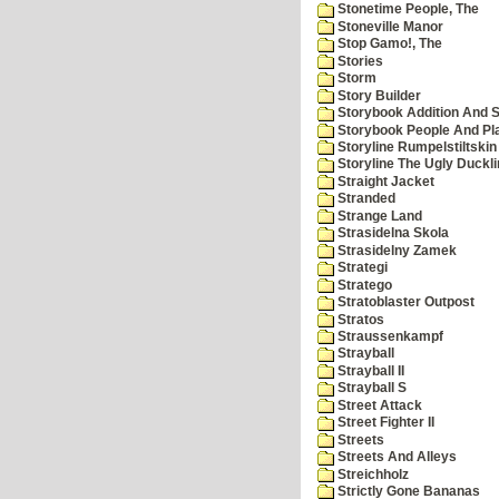
Stonetime People, The
Stoneville Manor
Stop Gamo!, The
Stories
Storm
Story Builder
Storybook Addition And S
Storybook People And Pl
Storyline Rumpelstiltskin
Storyline The Ugly Duckl
Straight Jacket
Stranded
Strange Land
Strasidelna Skola
Strasidelny Zamek
Strategi
Stratego
Stratoblaster Outpost
Stratos
Straussenkampf
Strayball
Strayball II
Strayball S
Street Attack
Street Fighter II
Streets
Streets And Alleys
Streichholz
Strictly Gone Bananas