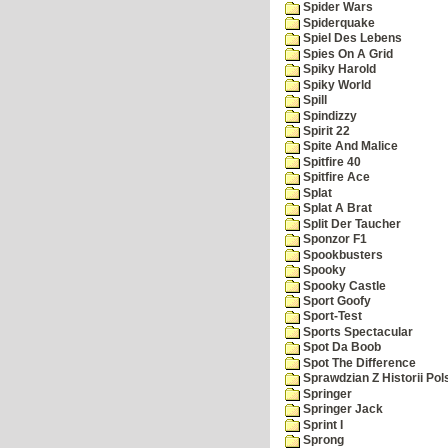
Spider Wars
Spiderquake
Spiel Des Lebens
Spies On A Grid
Spiky Harold
Spiky World
Spill
Spindizzy
Spirit 22
Spite And Malice
Spitfire 40
Spitfire Ace
Splat
Splat A Brat
Split Der Taucher
Sponzor F1
Spookbusters
Spooky
Spooky Castle
Sport Goofy
Sport-Test
Sports Spectacular
Spot Da Boob
Spot The Difference
Sprawdzian Z Historii Pol
Springer
Springer Jack
Sprint I
Sprong