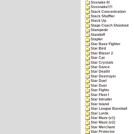
Sssnake It!
Ssssnake!!!!
Stack Concentration
Stack Shuffler
Stack Up
Stage Coach Shootout
Stampede
Standoff
Stapler
Star Base Fighter
Star Bird
Star Blaser 2
Star Cat
Star Crystals
Star Dance
Star Death!
Star Destroyer
Star Duel
Star Dust
Star Fights
Star Fleet I
Star Intruder
Star Island
Star League Baseball
Star Lords
Star Maze (v1)
Star Maze (v2)
Star Merchant
Star Protector