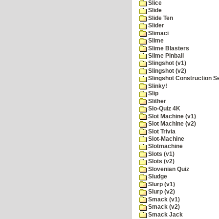
Slice
Slide
Slide Ten
Slider
Slimaci
Slime
Slime Blasters
Slime Pinball
Slingshot (v1)
Slingshot (v2)
Slingshot Construction S
Slinky!
Slip
Slither
Slo-Quiz 4K
Slot Machine (v1)
Slot Machine (v2)
Slot Trivia
Slot-Machine
Slotmachine
Slots (v1)
Slots (v2)
Slovenian Quiz
Sludge
Slurp (v1)
Slurp (v2)
Smack (v1)
Smack (v2)
Smack Jack