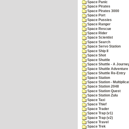
Space Panic
Space Pirates
Space Pirates 3000
Space Port
Space Pussies
Space Ranger
Space Rescue
Space Rider
Space Scientist
Space Search
Space Servo Station
Space Ship II
Space Shot
Space Shuttle
Space Shuttle - A Journe
Space Shuttle Adventure
Space Shuttle Re-Entry
Space Station
Space Station - Multiplica
Space Station 2048
Space Station Quest
Space Station Zulu
Space Taxi
Space Thief
Space Trader
Space Trap (v1)
Space Trap (v2)
Space Travel
Space Trek