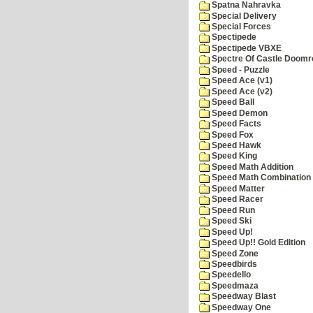
Spatna Nahravka
Special Delivery
Special Forces
Spectipede
Spectipede VBXE
Spectre Of Castle Doomr
Speed - Puzzle
Speed Ace (v1)
Speed Ace (v2)
Speed Ball
Speed Demon
Speed Facts
Speed Fox
Speed Hawk
Speed King
Speed Math Addition
Speed Math Combination
Speed Matter
Speed Racer
Speed Run
Speed Ski
Speed Up!
Speed Up!! Gold Edition
Speed Zone
Speedbirds
Speedello
Speedmaza
Speedway Blast
Speedway One