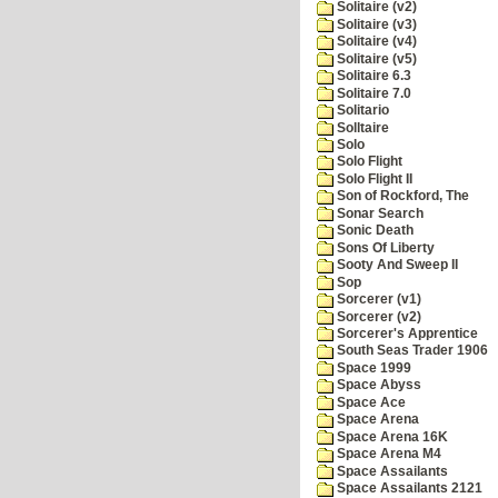
Solitaire (v2)
Solitaire (v3)
Solitaire (v4)
Solitaire (v5)
Solitaire 6.3
Solitaire 7.0
Solitario
Solltaire
Solo
Solo Flight
Solo Flight II
Son of Rockford, The
Sonar Search
Sonic Death
Sons Of Liberty
Sooty And Sweep II
Sop
Sorcerer (v1)
Sorcerer (v2)
Sorcerer's Apprentice
South Seas Trader 1906
Space 1999
Space Abyss
Space Ace
Space Arena
Space Arena 16K
Space Arena M4
Space Assailants
Space Assailants 2121