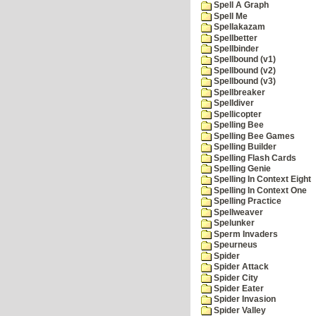
Spell A Graph
Spell Me
Spellakazam
Spellbetter
Spellbinder
Spellbound (v1)
Spellbound (v2)
Spellbound (v3)
Spellbreaker
Spelldiver
Spellicopter
Spelling Bee
Spelling Bee Games
Spelling Builder
Spelling Flash Cards
Spelling Genie
Spelling In Context Eight
Spelling In Context One
Spelling Practice
Spellweaver
Spelunker
Sperm Invaders
Speurneus
Spider
Spider Attack
Spider City
Spider Eater
Spider Invasion
Spider Valley