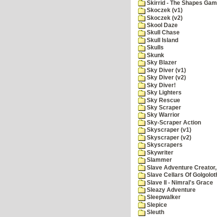
Skirrid - The Shapes Ga
Skoczek (v1)
Skoczek (v2)
Skool Daze
Skull Chase
Skull Island
Skulls
Skunk
Sky Blazer
Sky Diver (v1)
Sky Diver (v2)
Sky Diver!
Sky Lighters
Sky Rescue
Sky Scraper
Sky Warrior
Sky-Scraper Action
Skyscraper (v1)
Skyscraper (v2)
Skyscrapers
Skywriter
Slammer
Slave Adventure Creator,
Slave Cellars Of Golgolot
Slave II - Nimral's Grace
Sleazy Adventure
Sleepwalker
Slepice
Sleuth