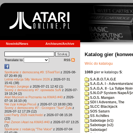
Nowinki/News
Archiwum/Archive
Katalog gier (konwe
Translate to
RSS
Wróc do katalogu
1069
gier w katalogu
S
:
Spotkanie z demosceną #9: STeel/Tori
z 2026-08-
07 20:49 (6)
S.A.B.O.T.A.G.E
Letnia edycja Silly Venture 2026
z 2026-07-31
15:41 (38)
S.A.G.A. I - Adventurelan
Pamięci Jurgiego
z 2026-07-21 12:42 (1)
S.A.G.A. II - La Tulipe Noir
Sceny z demosceny #7: opowiada SuN
z 2026-07-
S.N.O.P System NapeĂŞn
19 15:24 (2)
Atari Muzeum w Poznaniu na KWAS #40
z 2026-
S.O.S. Mangan
07-16 16:10 (4)
SDI I Adventure, The
Nie żyje kolega Pecuś
z 2026-07-13 18:00 (30)
SLCC Blackjack
Sceny z demosceny #7 - Grzegorz "Sun" Żyła
z
SOS Saturn
2026-07-12 17:29 (12)
Lost Party 2026 nadchodzi
z 2026-07-08 15:28
SS Achilles
(23)
Sabotage (v1)
Pan Zenon i Atari na KWAS #40
z 2026-07-07 13:25
Sabotage (v2)
(7)
Spotkanie z redakcją "The Voice"
z 2026-07-04
Sabotage!
07:42 (9)