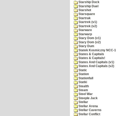
Starship Dock
Starship Duel
Starshot
Starsquare
Startrak
Startrek (v1)
Startrek (v2)
Starware
Starwarp
Stary Dom (v1)
Stary Dom (v2)
Stary Dum
Statek Kosmiczny NCC-
States & Capitals
States & Capitals!
States And Capitals (v1)
States And Capitals (v2)
Static
Station
Stationfall
Statki
Stealth
Steam
Steel War
Steeple Jack
Stellar
Stellar Arena
Stellar Caverns
Stellar Conflict