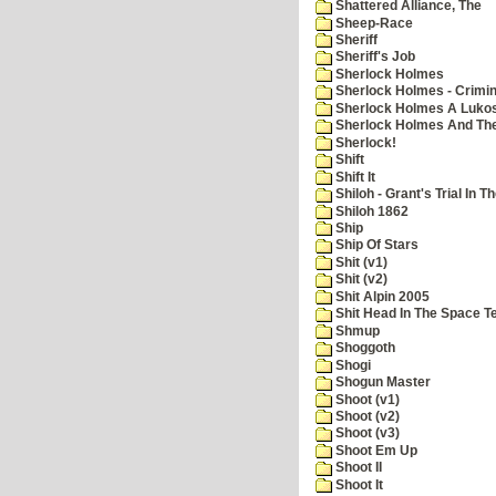
Shattered Alliance, The
Sheep-Race
Sheriff
Sheriff's Job
Sherlock Holmes
Sherlock Holmes - Crimin
Sherlock Holmes A Lukos
Sherlock Holmes And The
Sherlock!
Shift
Shift It
Shiloh - Grant's Trial In T
Shiloh 1862
Ship
Ship Of Stars
Shit (v1)
Shit (v2)
Shit Alpin 2005
Shit Head In The Space T
Shmup
Shoggoth
Shogi
Shogun Master
Shoot (v1)
Shoot (v2)
Shoot (v3)
Shoot Em Up
Shoot II
Shoot It