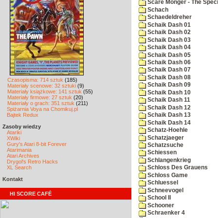
Scare Monger - The Specia
Schach
Schaedeldreher
Schaik Dash 01
Schaik Dash 02
Schaik Dash 03
Schaik Dash 04
Schaik Dash 05
Schaik Dash 06
Schaik Dash 07
Schaik Dash 08
Czasopisma: 714 sztuk
(185)
Schaik Dash 09
Materiały scenowe: 32 sztuki
(9)
Materiały książkowe: 141 sztuk
(55)
Schaik Dash 10
Materiały firmowe: 27 sztuk
(20)
Schaik Dash 11
Materiały o grach: 351 sztuk
(211)
Schaik Dash 12
Spiżarnia Voya na Chomikuj.pl
Bajtek Redux
Schaik Dash 13
Schaik Dash 14
Zasoby wiedzy
Schatz-Hoehle
Atariki
Schatzjaeger
XWiki
Gury's Atari 8-bit Forever
Schatzsuche
Atarimania
Schiessen
Atari Archives
Schlangenkrieg
Drygol's Retro Hacks
XL Search
Schloss Des Grauens
Schloss Game
Kontakt
Schluessel
Schneevogel
HI SCORE CAFÉ
School II
Schooner
Schraenker 4