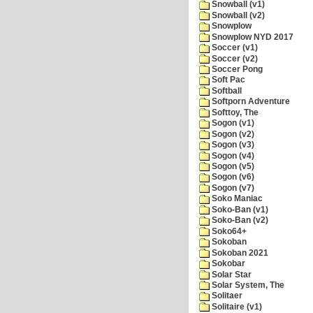
Snowball (v1)
Snowball (v2)
Snowplow
Snowplow NYD 2017
Soccer (v1)
Soccer (v2)
Soccer Pong
Soft Pac
Softball
Softporn Adventure
Softtoy, The
Sogon (v1)
Sogon (v2)
Sogon (v3)
Sogon (v4)
Sogon (v5)
Sogon (v6)
Sogon (v7)
Soko Maniac
Soko-Ban (v1)
Soko-Ban (v2)
Soko64+
Sokoban
Sokoban 2021
Sokobar
Solar Star
Solar System, The
Solitaer
Solitaire (v1)