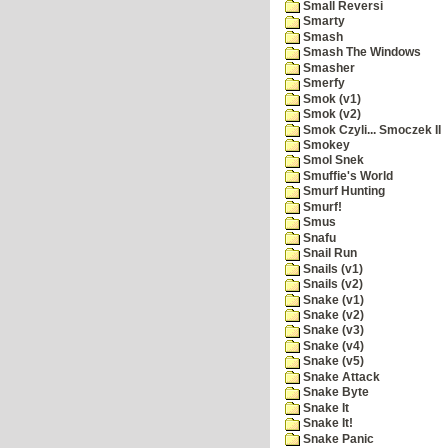
Small Reversi
Smarty
Smash
Smash The Windows
Smasher
Smerfy
Smok (v1)
Smok (v2)
Smok Czyli... Smoczek II
Smokey
Smol Snek
Smuffie's World
Smurf Hunting
Smurf!
Smus
Snafu
Snail Run
Snails (v1)
Snails (v2)
Snake (v1)
Snake (v2)
Snake (v3)
Snake (v4)
Snake (v5)
Snake Attack
Snake Byte
Snake It
Snake It!
Snake Panic