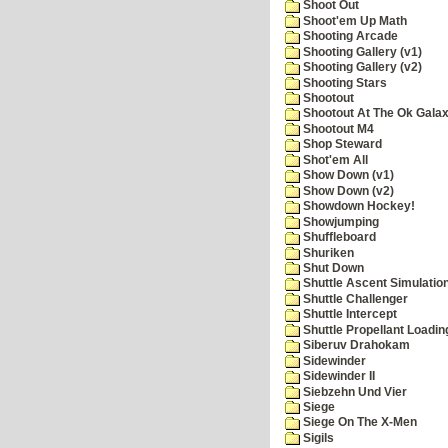
Shoot Out
Shoot'em Up Math
Shooting Arcade
Shooting Gallery (v1)
Shooting Gallery (v2)
Shooting Stars
Shootout
Shootout At The Ok Gala
Shootout M4
Shop Steward
Shot'em All
Show Down (v1)
Show Down (v2)
Showdown Hockey!
Showjumping
Shuffleboard
Shuriken
Shut Down
Shuttle Ascent Simulatio
Shuttle Challenger
Shuttle Intercept
Shuttle Propellant Loadin
Siberuv Drahokam
Sidewinder
Sidewinder II
Siebzehn Und Vier
Siege
Siege On The X-Men
Sigils