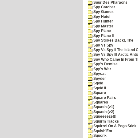
Spur Des Pharaons
Spy Catcher
Spy Games
Spy Hotel
Spy Hunter
Spy Master
Spy Plane
Spy Plane II
Spy Strikes Back!, The
Spy Vs Spy
Spy Vs Spy II The Island 
Spy Vs Spy III Arctic Anti
Spy Who Came In From T
Spy's Demise
Spy's War
Spycat
Spyder
Sqoid
Sqoid II
Square
Square Pairs
Squares
Squash (v1)
Squash (v2)
Squeeeeze!!!
Squirm Tracks
Squirrel On A Pogo Stick
Squish'Em
Squonk