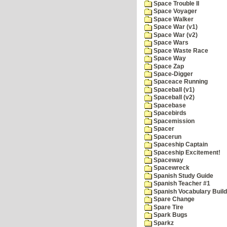
Space Trouble II
Space Voyager
Space Walker
Space War (v1)
Space War (v2)
Space Wars
Space Waste Race
Space Way
Space Zap
Space-Digger
Spaceace Running
Spaceball (v1)
Spaceball (v2)
Spacebase
Spacebirds
Spacemission
Spacer
Spacerun
Spaceship Captain
Spaceship Excitement!
Spaceway
Spacewreck
Spanish Study Guide
Spanish Teacher #1
Spanish Vocabulary Build
Spare Change
Spare Tire
Spark Bugs
Sparkz