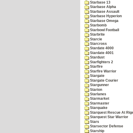
Starbase 13
Starbase Alpha
Starbase Assault
Starbase Hyperion
Starbase Omega
Starbomb
Starbowl Football
Starbrite
Starcie
Starcross
Stardate 4000
Stardate 4001
Stardust
Starfighters 2
Starfire
Starfire Warrior
Stargate
Stargate Courier
Stargunner
Starion
Starlanes
Starmarket
Starmaster
Starquake
Starquest Rescue At Rige
Starquest Star Warrior
Stars
Starsector Defense
Starship