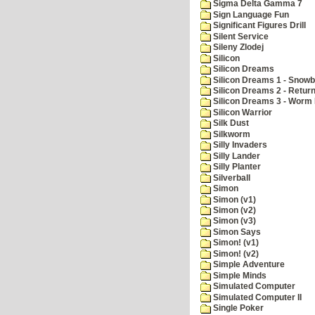
Sigma Delta Gamma 7
Sign Language Fun
Significant Figures Drill
Silent Service
Sileny Zlodej
Silicon
Silicon Dreams
Silicon Dreams 1 - Snowb
Silicon Dreams 2 - Retur
Silicon Dreams 3 - Worm 
Silicon Warrior
Silk Dust
Silkworm
Silly Invaders
Silly Lander
Silly Planter
Silverball
Simon
Simon (v1)
Simon (v2)
Simon (v3)
Simon Says
Simon! (v1)
Simon! (v2)
Simple Adventure
Simple Minds
Simulated Computer
Simulated Computer II
Single Poker