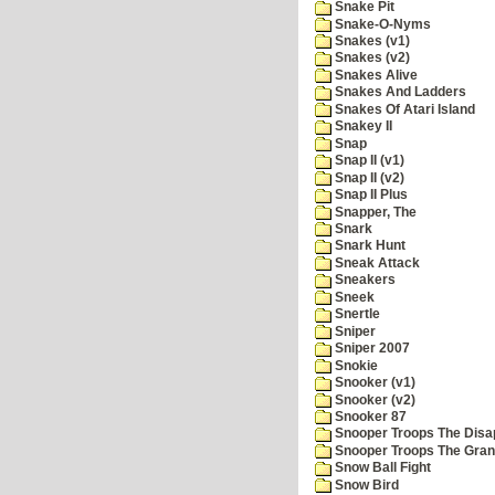
Snake Pit
Snake-O-Nyms
Snakes (v1)
Snakes (v2)
Snakes Alive
Snakes And Ladders
Snakes Of Atari Island
Snakey II
Snap
Snap II (v1)
Snap II (v2)
Snap II Plus
Snapper, The
Snark
Snark Hunt
Sneak Attack
Sneakers
Sneek
Snertle
Sniper
Sniper 2007
Snokie
Snooker (v1)
Snooker (v2)
Snooker 87
Snooper Troops The Disa
Snooper Troops The Grani
Snow Ball Fight
Snow Bird