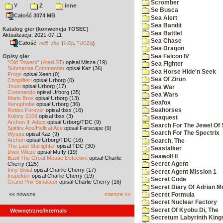
Scromber
Y
Z
inne
Se Busca
Całość 3074 MB
Sea Alert
Sea Bandit
Katalog gier (konwencja TOSEC)
Sea Battle!
Aktualizacja: 2021-07-11
Sea Chase
Całość
,
md5
sha
(
7-Zip
,
TUGZip
)
Sea Dragon
Sea Falcon IV
Opisy gier
"Old Towers" (Atari ST)
opisał Misza (19)
Sea Fighter
Submarine Commander
opisał Kaz (36)
Sea Horse Hide'n Seek
Frogs
opisał Xeen (0)
Sea Of Zirun
Choplifter!
opisał Urborg (0)
Joust
opisał Urborg (17)
Sea War
Commando
opisał Urborg (35)
Sea Wars
Mario Bros
opisał Urborg (13)
Seafox
Xenophobe
opisał Urborg (36)
Robbo Forever
opisał tbxx (16)
Seahorses
Kolony 2106
opisał tbxx (3)
Seaquest
Archon II: Adept
opisał Urborg/TDC (9)
Search For The Jewel Of 
Spitfire Ace/Hellcat Ace
opisał Farscape (9)
Search For The Spectrix
Wyspa
opisał Kaz (9)
Archon
opisał Urborg/TDC (16)
Search, The
The Last Starfighter
opisał TDC (30)
Seastalker
Dwie Wieże
opisał Muffy (19)
Seawolf II
Basil The Great Mouse Detective
opisał Charlie
Cherry (125)
Secret Agent
Inny Świat
opisał Charlie Cherry (17)
Secret Agent Mission 1
Inspektor
opisał Charlie Cherry (19)
Secret Code
Grand Prix Simulator
opisał Charlie Cherry (16)
Secret Diary Of Adrian Mo
«« nowsze
starsze »»
Secret Formula
Secret Nuclear Factory
Secret Of Kyobu Di, The
Wewnętrzne/Internals
Secretum Labyrinth King