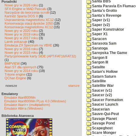
Santa BBS
Poradniki
Nowe gry w 2026 roku
(1)
Santa Paravia En Fiumac
SFX-Engine w MAD Pascalu
(3)
Santa's Grotto
Narzędzie do tworzenia scrolli
(12)
Santa's Revenge
Kartridż Sparta DOS X
(6)
Usprawnienia magnetofonu XC12
(12)
Saper (v1)
Konserwacja stacji dysków 1050
(19)
Saper (v2)
Konserwacja magnetofonu XC12
(15)
Saper Konstruktor
Nowe gry w 2020 roku
(2)
Saper X1
Nowe gry w 2019 roku
(35)
Nowe gry w 2017 roku
(3)
Saracen
Larek pokazuje
(40)
Sarasota Sam
Emulacja ZX Spectrum na VBXE
(26)
Saratoga
Nowe gry w 2016 roku
(7)
Nowe gry w 2015 roku
(4)
Sarepska The Game
Partycjonowanie karty SIDE (APT/FAT16/FAT32)
Sargon II
(1)
Sargon III
BMPVIEW
(34)
Satalite
Atari ST dla opornych
(75)
Nowe gry w 2014 roku
(19)
Satan's Hollow
Tritone engine
(11)
Satarn Saturn
QChan Engine
(6)
Satellite
nowsze
starsze
Satellite War
Saucer (v1)
Emulatory
Saucer (v2)
Emulator Atari800Win
Saucer Formation
Emulator Atari800Win PLus 4.0 (Windows)
Saucer Launch
Emulator Atari++ (multiplatform)
Emulator Altirra (Windows)
Saucerian
Sauve-Qui-Peut
Biblioteka Atarowca
Savage Planet
Savage Pond
Scapeghost
Scare Monger