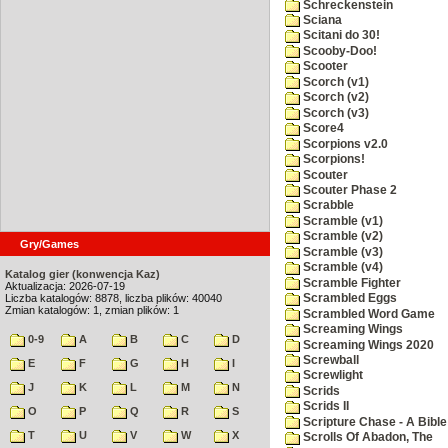
Schreckenstein
Sciana
Scitani do 30!
Scooby-Doo!
Scooter
Scorch (v1)
Scorch (v2)
Scorch (v3)
Score4
Scorpions v2.0
Scorpions!
Scouter
Scouter Phase 2
Scrabble
Scramble (v1)
Scramble (v2)
Gry/Games
Scramble (v3)
Scramble (v4)
Katalog gier (konwencja Kaz)
Scramble Fighter
Aktualizacja: 2026-07-19
Liczba katalogów: 8878, liczba plików: 40040
Scrambled Eggs
Zmian katalogów: 1, zmian plików: 1
Scrambled Word Game
Screaming Wings
0-9
A
B
C
D
Screaming Wings 2020
Screwball
E
F
G
H
I
Screwlight
J
K
L
M
N
Scrids
Scrids II
O
P
Q
R
S
Scripture Chase - A Bible
T
U
V
W
X
Scrolls Of Abadon, The