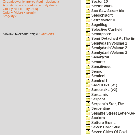
Sector 10
Organizowanie imprez Atari - dyskusja
Atari demoscene database - dyskusja
Sector Wars
Colony Mobile - dyskusja
See-Saw Scramble
Colony Mobile - projekt
Seeschlacht
Statystyki
Sefredaktor II
Segelflug
Selective Canfield
Nowinki
tworzone dzięki
CuteNews
Semaphore
Semi-Detached At The End
Sendydash Volume 1
Sendydash Volume 2
Sendydash Volume 3
Senobyzal
Senorita
Sensitivegg
Senso
Sentinel
Sentinel I
Serduszka (v1)
Serduszka (v2)
Sereamis
Serpent
Serpent's Star, The
Serpentine
Sesame Street Letter-Go
Settlers
Settore Sigma
Seven Card Stud
Seven Cities Of Gold