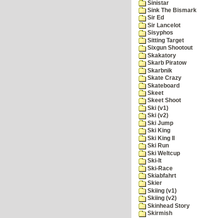
Sinistar
Sink The Bismark
Sir Ed
Sir Lancelot
Sisyphos
Sitting Target
Sixgun Shootout
Skakatory
Skarb Piratow
Skarbnik
Skate Crazy
Skateboard
Skeet
Skeet Shoot
Ski (v1)
Ski (v2)
Ski Jump
Ski King
Ski King II
Ski Run
Ski Weltcup
Ski-It
Ski-Race
Skiabfahrt
Skier
Skiing (v1)
Skiing (v2)
Skinhead Story
Skirmish