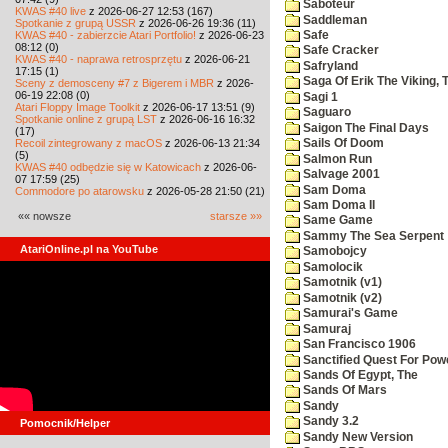
Saboteur
KWAS #40 live
z 2026-06-27 12:53 (167)
Saddleman
Spotkanie z grupą USSR
z 2026-06-26 19:36 (11)
KWAS #40 - zabierzcie Atari Portfolio!
z 2026-06-23
Safe
08:12 (0)
Safe Cracker
KWAS #40 - naprawa retrosprzętu
z 2026-06-21
Safryland
17:15 (1)
Saga Of Erik The Viking, 
Sceny z demosceny #7 z Bigerem i MBR
z 2026-
06-19 22:08 (0)
Sagi 1
Atari Floppy Image Toolkit
z 2026-06-17 13:51 (9)
Saguaro
Spotkanie online z grupą LST
z 2026-06-16 16:32
Saigon The Final Days
(17)
Recoil zintegrowany z macOS
z 2026-06-13 21:34
Sails Of Doom
(5)
Salmon Run
KWAS #40 odbędzie się w Katowicach
z 2026-06-
Salvage 2001
07 17:59 (25)
Sam Doma
Commodore po atarowsku
z 2026-05-28 21:50 (21)
Sam Doma II
«« nowsze
starsze »»
Same Game
Sammy The Sea Serpent
AtariOnline.pl na YouTube
Samobojcy
Samolocik
Samotnik (v1)
Samotnik (v2)
Samurai's Game
Samuraj
San Francisco 1906
Sanctified Quest For Pow
Sands Of Egypt, The
Sands Of Mars
Sandy
Sandy 3.2
Pomocnik/Helper
Sandy New Version