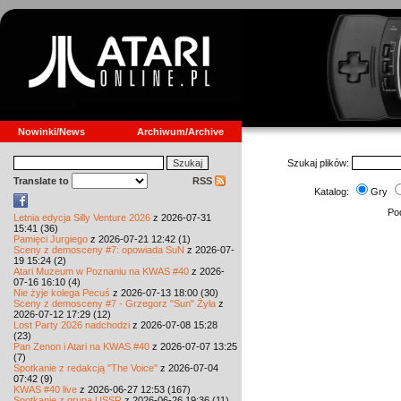
Nowinki/News
Archiwum/Archive
Szukaj plików:
Translate to
RSS
Katalog:
Gry
Pod
Letnia edycja Silly Venture 2026
z 2026-07-31
15:41 (36)
Pamięci Jurgiego
z 2026-07-21 12:42 (1)
Sceny z demosceny #7: opowiada SuN
z 2026-07-
19 15:24 (2)
Atari Muzeum w Poznaniu na KWAS #40
z 2026-
07-16 16:10 (4)
Nie żyje kolega Pecuś
z 2026-07-13 18:00 (30)
Sceny z demosceny #7 - Grzegorz "Sun" Żyła
z
2026-07-12 17:29 (12)
Lost Party 2026 nadchodzi
z 2026-07-08 15:28
(23)
Pan Zenon i Atari na KWAS #40
z 2026-07-07 13:25
(7)
Spotkanie z redakcją "The Voice"
z 2026-07-04
07:42 (9)
KWAS #40 live
z 2026-06-27 12:53 (167)
Spotkanie z grupą USSR
z 2026-06-26 19:36 (11)