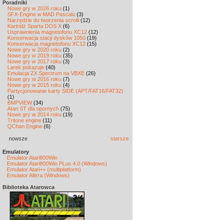
Poradniki
Nowe gry w 2026 roku
(1)
SFX-Engine w MAD Pascalu
(3)
Narzędzie do tworzenia scrolli
(12)
Kartridż Sparta DOS X
(6)
Usprawnienia magnetofonu XC12
(12)
Konserwacja stacji dysków 1050
(19)
Konserwacja magnetofonu XC12
(15)
Nowe gry w 2020 roku
(2)
Nowe gry w 2019 roku
(35)
Nowe gry w 2017 roku
(3)
Larek pokazuje
(40)
Emulacja ZX Spectrum na VBXE
(26)
Nowe gry w 2016 roku
(7)
Nowe gry w 2015 roku
(4)
Partycjonowanie karty SIDE (APT/FAT16/FAT32)
(1)
BMPVIEW
(34)
Atari ST dla opornych
(75)
Nowe gry w 2014 roku
(19)
Tritone engine
(11)
QChan Engine
(6)
nowsze
starsze
Emulatory
Emulator Atari800Win
Emulator Atari800Win PLus 4.0 (Windows)
Emulator Atari++ (multiplatform)
Emulator Altirra (Windows)
Biblioteka Atarowca