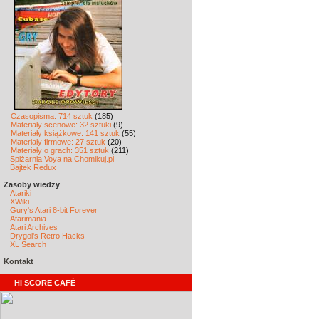
Czasopisma: 714 sztuk
(185)
Materiały scenowe: 32 sztuki
(9)
Materiały książkowe: 141 sztuk
(55)
Materiały firmowe: 27 sztuk
(20)
Materiały o grach: 351 sztuk
(211)
Spiżarnia Voya na Chomikuj.pl
Bajtek Redux
Zasoby wiedzy
Atariki
XWiki
Gury's Atari 8-bit Forever
Atarimania
Atari Archives
Drygol's Retro Hacks
XL Search
Kontakt
HI SCORE CAFÉ