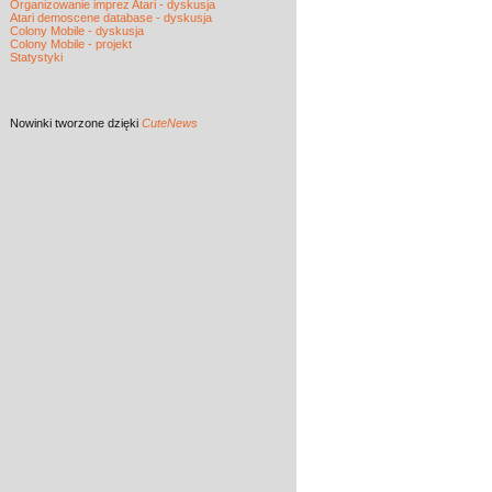
Organizowanie imprez Atari - dyskusja
Atari demoscene database - dyskusja
Colony Mobile - dyskusja
Colony Mobile - projekt
Statystyki
Nowinki
tworzone dzięki
CuteNews