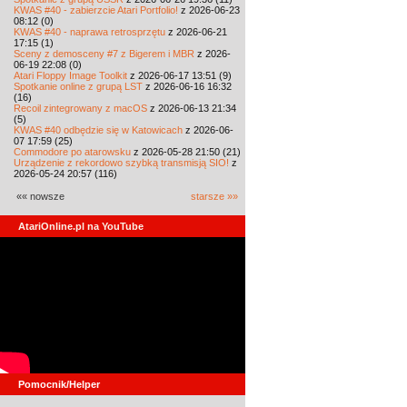
KWAS #40 - zabierzcie Atari Portfolio!
z 2026-06-23
08:12 (0)
KWAS #40 - naprawa retrosprzętu
z 2026-06-21
17:15 (1)
Sceny z demosceny #7 z Bigerem i MBR
z 2026-
06-19 22:08 (0)
Atari Floppy Image Toolkit
z 2026-06-17 13:51 (9)
Spotkanie online z grupą LST
z 2026-06-16 16:32
(16)
Recoil zintegrowany z macOS
z 2026-06-13 21:34
(5)
KWAS #40 odbędzie się w Katowicach
z 2026-06-
07 17:59 (25)
Commodore po atarowsku
z 2026-05-28 21:50 (21)
Urządzenie z rekordowo szybką transmisją SIO!
z
2026-05-24 20:57 (116)
«« nowsze
starsze »»
AtariOnline.pl na YouTube
Pomocnik/Helper