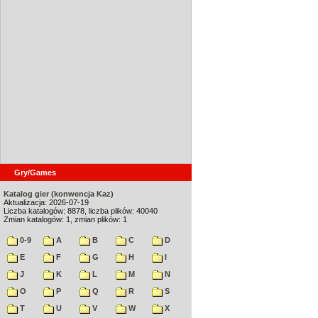
Gry/Games
Katalog gier (konwencja Kaz)
Aktualizacja: 2026-07-19
Liczba katalogów: 8878, liczba plików: 40040
Zmian katalogów: 1, zmian plików: 1
0-9
A
B
C
D
E
F
G
H
I
J
K
L
M
N
O
P
Q
R
S
T
U
V
W
X