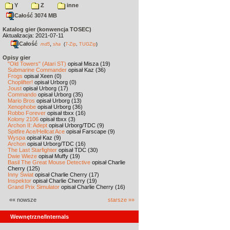
Y
Z
inne
Całość 3074 MB
Katalog gier (konwencja TOSEC)
Aktualizacja: 2021-07-11
Całość
,
md5
sha
(
7-Zip
,
TUGZip
)
Opisy gier
"Old Towers" (Atari ST)
opisał Misza (19)
Submarine Commander
opisał Kaz (36)
Frogs
opisał Xeen (0)
Choplifter!
opisał Urborg (0)
Joust
opisał Urborg (17)
Commando
opisał Urborg (35)
Mario Bros
opisał Urborg (13)
Xenophobe
opisał Urborg (36)
Robbo Forever
opisał tbxx (16)
Kolony 2106
opisał tbxx (3)
Archon II: Adept
opisał Urborg/TDC (9)
Spitfire Ace/Hellcat Ace
opisał Farscape (9)
Wyspa
opisał Kaz (9)
Archon
opisał Urborg/TDC (16)
The Last Starfighter
opisał TDC (30)
Dwie Wieże
opisał Muffy (19)
Basil The Great Mouse Detective
opisał Charlie
Cherry (125)
Inny Świat
opisał Charlie Cherry (17)
Inspektor
opisał Charlie Cherry (19)
Grand Prix Simulator
opisał Charlie Cherry (16)
«« nowsze
starsze »»
Wewnętrzne/Internals