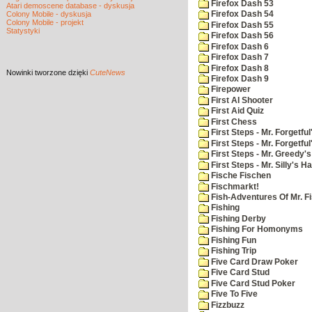
Firefox Dash 53
Atari demoscene database - dyskusja
Colony Mobile - dyskusja
Firefox Dash 54
Colony Mobile - projekt
Firefox Dash 55
Statystyki
Firefox Dash 56
Firefox Dash 6
Firefox Dash 7
Firefox Dash 8
Nowinki
tworzone dzięki
CuteNews
Firefox Dash 9
Firepower
First AI Shooter
First Aid Quiz
First Chess
First Steps - Mr. Forgetful
First Steps - Mr. Forgetfu
First Steps - Mr. Greedy'
First Steps - Mr. Silly's Ha
Fische Fischen
Fischmarkt!
Fish-Adventures Of Mr. Fi
Fishing
Fishing Derby
Fishing For Homonyms
Fishing Fun
Fishing Trip
Five Card Draw Poker
Five Card Stud
Five Card Stud Poker
Five To Five
Fizzbuzz