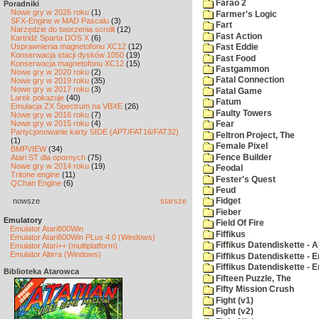
Farao 2
Poradniki
Nowe gry w 2026 roku
(1)
Farmer's Logic
SFX-Engine w MAD Pascalu
(3)
Fart
Narzędzie do tworzenia scrolli
(12)
Fast Action
Kartridż Sparta DOS X
(6)
Usprawnienia magnetofonu XC12
(12)
Fast Eddie
Konserwacja stacji dysków 1050
(19)
Fast Food
Konserwacja magnetofonu XC12
(15)
Fastgammon
Nowe gry w 2020 roku
(2)
Fatal Connection
Nowe gry w 2019 roku
(35)
Nowe gry w 2017 roku
(3)
Fatal Game
Larek pokazuje
(40)
Fatum
Emulacja ZX Spectrum na VBXE
(26)
Faulty Towers
Nowe gry w 2016 roku
(7)
Nowe gry w 2015 roku
(4)
Fear
Partycjonowanie karty SIDE (APT/FAT16/FAT32)
Feltron Project, The
(1)
Female Pixel
BMPVIEW
(34)
Fence Builder
Atari ST dla opornych
(75)
Nowe gry w 2014 roku
(19)
Feodal
Tritone engine
(11)
Fester's Quest
QChan Engine
(6)
Feud
nowsze
starsze
Fidget
Fieber
Emulatory
Field Of Fire
Emulator Atari800Win
Fiffikus
Emulator Atari800Win PLus 4.0 (Windows)
Fiffikus Datendiskette - 
Emulator Atari++ (multiplatform)
Emulator Altirra (Windows)
Fiffikus Datendiskette - E
Fiffikus Datendiskette - 
Biblioteka Atarowca
Fifteen Puzzle, The
Fifty Mission Crush
Fight (v1)
Fight (v2)