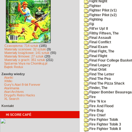
Fight Night
Fighter
Fighter Pilot (v1)
Fighter Pilot (v2)
Fighting
Fiji
Fill'er Up! II
Filthy Fifteen, The
Final Assault
Final Conflict
Czasopisma: 714 sztuk
(185)
Final Exam
Materiały scenowe: 32 sztuki
(9)
Final Fight, The
Materiały książkowe: 141 sztuk
(55)
Final Flight
Materiały firmowe: 27 sztuk
(20)
Materiały o grach: 351 sztuk
(211)
Final Four College Basket
Spiżarnia Voya na Chomikuj.pl
Final Legacy
Bajtek Redux
Final Orbit
Zasoby wiedzy
Find The Letter
Atariki
Find The Pea
XWiki
Find The Pizza Shack
Gury's Atari 8-bit Forever
Finder, The
Atarimania
Atari Archives
Fipper Bomber Beaurega
Drygol's Retro Hacks
Fire
XL Search
Fire 'N Ice
Kontakt
Fire And Flood
Fire Bug
HI SCORE CAFÉ
Fire Chief
Fire Fighter Tobik
Fire Fighter Tobik 3
Fire Fighter Tobik II