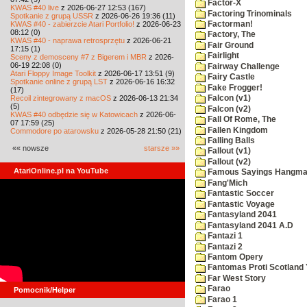
Factor-X
KWAS #40 live
z 2026-06-27 12:53 (167)
Factoring Trinominals
Spotkanie z grupą USSR
z 2026-06-26 19:36 (11)
KWAS #40 - zabierzcie Atari Portfolio!
z 2026-06-23
Factorman!
08:12 (0)
Factory, The
KWAS #40 - naprawa retrosprzętu
z 2026-06-21
Fair Ground
17:15 (1)
Fairlight
Sceny z demosceny #7 z Bigerem i MBR
z 2026-
06-19 22:08 (0)
Fairway Challenge
Atari Floppy Image Toolkit
z 2026-06-17 13:51 (9)
Fairy Castle
Spotkanie online z grupą LST
z 2026-06-16 16:32
Fake Frogger!
(17)
Recoil zintegrowany z macOS
z 2026-06-13 21:34
Falcon (v1)
(5)
Falcon (v2)
KWAS #40 odbędzie się w Katowicach
z 2026-06-
Fall Of Rome, The
07 17:59 (25)
Fallen Kingdom
Commodore po atarowsku
z 2026-05-28 21:50 (21)
Falling Balls
«« nowsze
starsze »»
Fallout (v1)
Fallout (v2)
AtariOnline.pl na YouTube
Famous Sayings Hangm
Fang'Mich
Fantastic Soccer
Fantastic Voyage
Fantasyland 2041
Fantasyland 2041 A.D
Fantazi 1
Fantazi 2
Fantom Opery
Fantomas Proti Scotland
Far West Story
Farao
Pomocnik/Helper
Farao 1