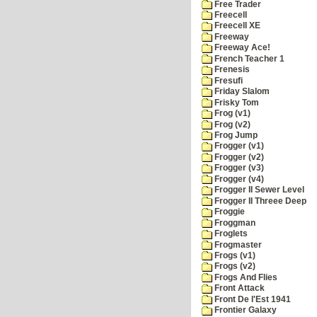
Free Trader
Freecell
Freecell XE
Freeway
Freeway Ace!
French Teacher 1
Frenesis
Fresufi
Friday Slalom
Frisky Tom
Frog (v1)
Frog (v2)
Frog Jump
Frogger (v1)
Frogger (v2)
Frogger (v3)
Frogger (v4)
Frogger II Sewer Level
Frogger II Threee Deep
Froggie
Froggman
Froglets
Frogmaster
Frogs (v1)
Frogs (v2)
Frogs And Flies
Front Attack
Front De l'Est 1941
Frontier Galaxy