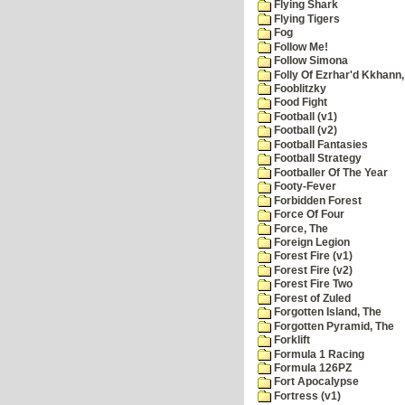
Flying Shark
Flying Tigers
Fog
Follow Me!
Follow Simona
Folly Of Ezrhar'd Kkhann,
Fooblitzky
Food Fight
Football (v1)
Football (v2)
Football Fantasies
Football Strategy
Footballer Of The Year
Footy-Fever
Forbidden Forest
Force Of Four
Force, The
Foreign Legion
Forest Fire (v1)
Forest Fire (v2)
Forest Fire Two
Forest of Zuled
Forgotten Island, The
Forgotten Pyramid, The
Forklift
Formula 1 Racing
Formula 126PZ
Fort Apocalypse
Fortress (v1)