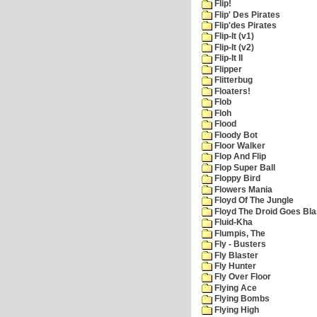
Flip!
Flip' Des Pirates
Flip'des Pirates
Flip-It (v1)
Flip-It (v2)
Flip-It II
Flipper
Flitterbug
Floaters!
Flob
Floh
Flood
Floody Bot
Floor Walker
Flop And Flip
Flop Super Ball
Floppy Bird
Flowers Mania
Floyd Of The Jungle
Floyd The Droid Goes Blas
Fluid-Kha
Flumpis, The
Fly - Busters
Fly Blaster
Fly Hunter
Fly Over Floor
Flying Ace
Flying Bombs
Flying High