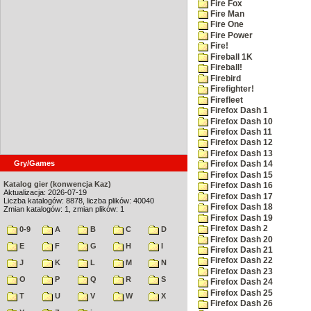
Fire Fox
Fire Man
Fire One
Fire Power
Fire!
Fireball 1K
Fireball!
Firebird
Firefighter!
Firefleet
Firefox Dash 1
Firefox Dash 10
Firefox Dash 11
Firefox Dash 12
Firefox Dash 13
Gry/Games
Firefox Dash 14
Firefox Dash 15
Katalog gier (konwencja Kaz)
Firefox Dash 16
Aktualizacja: 2026-07-19
Firefox Dash 17
Liczba katalogów: 8878, liczba plików: 40040
Firefox Dash 18
Zmian katalogów: 1, zmian plików: 1
Firefox Dash 19
Firefox Dash 2
0-9
A
B
C
D
Firefox Dash 20
E
F
G
H
I
Firefox Dash 21
Firefox Dash 22
J
K
L
M
N
Firefox Dash 23
O
P
Q
R
S
Firefox Dash 24
Firefox Dash 25
T
U
V
W
X
Firefox Dash 26