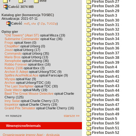
Y
Z
inne
Firefox Dash 27
Firefox Dash 28
Całość 3074 MB
Firefox Dash 29
Katalog gier (konwencja TOSEC)
Firefox Dash 3
Aktualizacja: 2021-07-11
Firefox Dash 30
Całość
,
md5
sha
(
7-Zip
,
TUGZip
)
Firefox Dash 31
Firefox Dash 32
Opisy gier
Firefox Dash 33
"Old Towers" (Atari ST)
opisał Misza (19)
Submarine Commander
opisał Kaz (36)
Firefox Dash 34
Frogs
opisał Xeen (0)
Firefox Dash 35
Choplifter!
opisał Urborg (0)
Firefox Dash 36
Joust
opisał Urborg (17)
Firefox Dash 37
Commando
opisał Urborg (35)
Mario Bros
opisał Urborg (13)
Firefox Dash 38
Xenophobe
opisał Urborg (36)
Firefox Dash 39
Robbo Forever
opisał tbxx (16)
Firefox Dash 4
Kolony 2106
opisał tbxx (3)
Archon II: Adept
opisał Urborg/TDC (9)
Firefox Dash 40
Spitfire Ace/Hellcat Ace
opisał Farscape (9)
Firefox Dash 41
Wyspa
opisał Kaz (9)
Firefox Dash 42
Archon
opisał Urborg/TDC (16)
Firefox Dash 43
The Last Starfighter
opisał TDC (30)
Dwie Wieże
opisał Muffy (19)
Firefox Dash 44
Basil The Great Mouse Detective
opisał Charlie
Firefox Dash 45
Cherry (125)
Firefox Dash 46
Inny Świat
opisał Charlie Cherry (17)
Inspektor
opisał Charlie Cherry (19)
Firefox Dash 47
Grand Prix Simulator
opisał Charlie Cherry (16)
Firefox Dash 48
Firefox Dash 49
«« nowsze
starsze »»
Firefox Dash 5
Firefox Dash 50
Wewnętrzne/Internals
Firefox Dash 51
Firefox Dash 52
Organizowanie imprez Atari - dyskusja