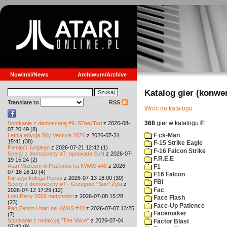
Nowinki/News
Archiwum/Archive
Katalog gier (konwe
Translate to
RSS
Wróc do katalogu
368
gier w katalogu
F
:
Spotkanie z demosceną #9: STeel/Tori
z 2026-08-
07 20:49 (8)
F ck-Man
Letnia edycja Silly Venture 2026
z 2026-07-31
15:41 (38)
F-15 Strike Eagle
Pamięci Jurgiego
z 2026-07-21 12:42 (1)
F-16 Falcon Strike
Sceny z demosceny #7: opowiada SuN
z 2026-07-
F.R.E.E
19 15:24 (2)
Atari Muzeum w Poznaniu na KWAS #40
z 2026-
F1
07-16 16:10 (4)
F16 Falcon
Nie żyje kolega Pecuś
z 2026-07-13 18:00 (30)
FBI
Sceny z demosceny #7 - Grzegorz "Sun" Żyła
z
Fac
2026-07-12 17:29 (12)
Lost Party 2026 nadchodzi
z 2026-07-08 15:28
Face Flash
(23)
Face-Up Patience
Pan Zenon i Atari na KWAS #40
z 2026-07-07 13:25
Facemaker
(7)
Spotkanie z redakcją "The Voice"
z 2026-07-04
Factor Blast
07:42 (9)