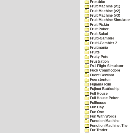
Frostbite
Fruit Machine (v1)
Fruit Machine (v2)
Fruit Machine (v3)
Fruit Machine Simulator
Fruit Pickin
Fruit Poker
Fruit Salad
Fruiti-Gambler
Fruiti-Gambler 2
Fruitmania
Fruits
Fruity Pete
Frustration
Fs1 Flight Simulator
Fuck Commodore
Fuenf Gewinnt
Fuerstentum
Fujiama Run
Fujinet Battleship!
Full House
Full House Poker
Fullhouse
Fun Day
Fun One
Fun With Words
Function Machine
Function Machine, The
Fur Trader