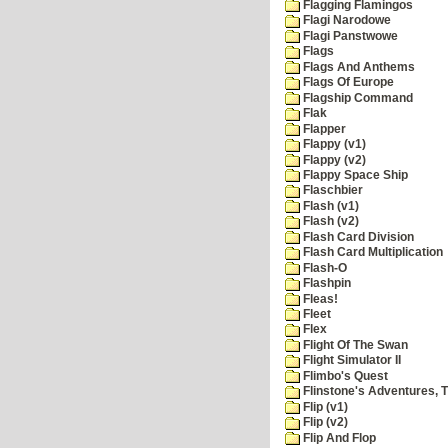
Flagging Flamingos
Flagi Narodowe
Flagi Panstwowe
Flags
Flags And Anthems
Flags Of Europe
Flagship Command
Flak
Flapper
Flappy (v1)
Flappy (v2)
Flappy Space Ship
Flaschbier
Flash (v1)
Flash (v2)
Flash Card Division
Flash Card Multiplication
Flash-O
Flashpin
Fleas!
Fleet
Flex
Flight Of The Swan
Flight Simulator II
Flimbo's Quest
Flinstone's Adventures, 
Flip (v1)
Flip (v2)
Flip And Flop