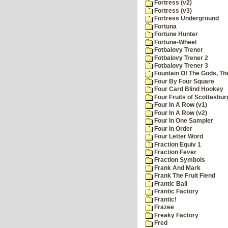
Fortress (v2)
Fortress (v3)
Fortress Underground
Fortuna
Fortune Hunter
Fortune-Wheel
Fotbalovy Trener
Fotbalovy Trener 2
Fotbalovy Trener 3
Fountain Of The Gods, Th
Four By Four Square
Four Card Blind Hookey
Four Fruits of Scottesbur
Four In A Row (v1)
Four In A Row (v2)
Four In One Sampler
Four In Order
Four Letter Word
Fraction Equiv 1
Fraction Fever
Fraction Symbols
Frank And Mark
Frank The Fruit Fiend
Frantic Ball
Frantic Factory
Frantic!
Frazee
Freaky Factory
Fred