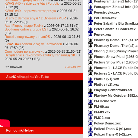
Pentagram Zine #2 Info (1
KWAS #40 - zabierzcie Atari Portfolio!
z 2026-06-23
Pentagram Zine #3 Info (1
08:12 (0)
KWAS #40 - naprawa retrosprzętu
z 2026-06-21
Perestroyka.xex
17:15 (1)
Pet-Demo.xex
Sceny z demosceny #7 z Bigerem i MBR
z 2026-
06-19 22:08 (0)
Peter Sabath's Big Scroll.x
Atari Floppy Image Toolkit
z 2026-06-17 13:51 (9)
Peter Sabath's Bonus.xex
Spotkanie online z grupą LST
z 2026-06-16 16:32
(16)
Pewex.xex
Recoil zintegrowany z macOS
z 2026-06-13 21:34
Phantasy Demo, The (s1,128
(5)
KWAS #40 odbędzie się w Katowicach
z 2026-06-
Phantasy Demo, The (s2).a
07 17:59 (25)
Phong (1996)(Pussy Proyec
Commodore po atarowsku
z 2026-05-28 21:50 (21)
Urządzenie z rekordowo szybką transmisją SIO!
z
Picture Show Plus! (1985-0
2026-05-24 20:57 (116)
Picture Show Plus! (1985-0
«« nowsze
starsze »»
Pictures 1 - LACE Public D
Pictures 1 - LACE Public D
AtariOnline.pl na YouTube
Platfus (v1).xex
Platfus (v2).xex
Playboy Centerfolds.atr
Playboy Ms October 1982.x
PM Demo.xex
PM-09.txt
PM-09.xex
PMG2.xex
Pokey Demo.xex
Polizei Trans-X (v1).xex
Pomocnik/Helper
Polizei Trans-X (v2).xex