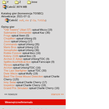
Y
Z
inne
Całość 3074 MB
Katalog gier (konwencja TOSEC)
Aktualizacja: 2021-07-11
Całość
,
md5
sha
(
7-Zip
,
TUGZip
)
Opisy gier
"Old Towers" (Atari ST)
opisał Misza (19)
Submarine Commander
opisał Kaz (36)
Frogs
opisał Xeen (0)
Choplifter!
opisał Urborg (0)
Joust
opisał Urborg (17)
Commando
opisał Urborg (35)
Mario Bros
opisał Urborg (13)
Xenophobe
opisał Urborg (36)
Robbo Forever
opisał tbxx (16)
Kolony 2106
opisał tbxx (3)
Archon II: Adept
opisał Urborg/TDC (9)
Spitfire Ace/Hellcat Ace
opisał Farscape (9)
Wyspa
opisał Kaz (9)
Archon
opisał Urborg/TDC (16)
The Last Starfighter
opisał TDC (30)
Dwie Wieże
opisał Muffy (19)
Basil The Great Mouse Detective
opisał Charlie
Cherry (125)
Inny Świat
opisał Charlie Cherry (17)
Inspektor
opisał Charlie Cherry (19)
Grand Prix Simulator
opisał Charlie Cherry (16)
«« nowsze
starsze »»
Wewnętrzne/Internals