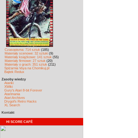
Czasopisma: 714 sztuk
(185)
Materiały scenowe: 32 sztuki
(9)
Materiały książkowe: 141 sztuk
(55)
Materiały firmowe: 27 sztuk
(20)
Materiały o grach: 351 sztuk
(211)
Spiżarnia Voya na Chomikuj.pl
Bajtek Redux
Zasoby wiedzy
Atariki
XWiki
Gury's Atari 8-bit Forever
Atarimania
Atari Archives
Drygol's Retro Hacks
XL Search
Kontakt
HI SCORE CAFÉ