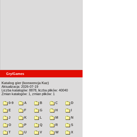
Gry/Games
Katalog gier (konwencja Kaz)
Aktualizacja: 2026-07-19
Liczba katalogów: 8878, liczba plików: 40040
Zmian katalogów: 1, zmian plików: 1
0-9
A
B
C
D
E
F
G
H
I
J
K
L
M
N
O
P
Q
R
S
T
U
V
W
X