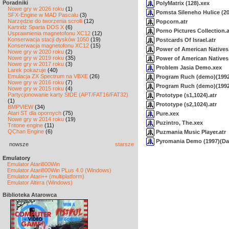
Poradniki
PolyMatrix (128).xex
Nowe gry w 2026 roku
(1)
Pomsta Sileneho Hulice (20
SFX-Engine w MAD Pascalu
(3)
Narzędzie do tworzenia scrolli
(12)
Popcorn.atr
Kartridż Sparta DOS X
(6)
Porno Pictures Collection.a
Usprawnienia magnetofonu XC12
(12)
Konserwacja stacji dysków 1050
(19)
Postcards Of Israel.atr
Konserwacja magnetofonu XC12
(15)
Power of American Natives 
Nowe gry w 2020 roku
(2)
Nowe gry w 2019 roku
(35)
Power of American Natives 
Nowe gry w 2017 roku
(3)
Problem Jasia Demo.xex
Larek pokazuje
(40)
Emulacja ZX Spectrum na VBXE
(26)
Program Ruch (demo)(1992)
Nowe gry w 2016 roku
(7)
Program Ruch (demo)(1992)
Nowe gry w 2015 roku
(4)
Partycjonowanie karty SIDE (APT/FAT16/FAT32)
Prototype (s1,1024).atr
(1)
Prototype (s2,1024).atr
BMPVIEW
(34)
Atari ST dla opornych
(75)
Pure.xex
Nowe gry w 2014 roku
(19)
Puzintro, The.xex
Tritone engine
(11)
QChan Engine
(6)
Puzmania Music Player.atr
Pyromania Demo (1997)(Dat
nowsze
starsze
Emulatory
Emulator Atari800Win
Emulator Atari800Win PLus 4.0 (Windows)
Emulator Atari++ (multiplatform)
Emulator Altirra (Windows)
Biblioteka Atarowca