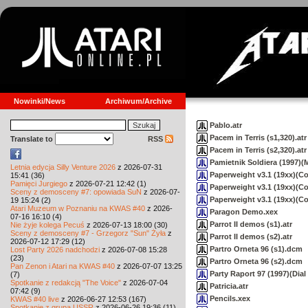
Nowinki/News
Archiwum/Archive
Pablo.atr
Pacem in Terris (s1,320).atr
Translate to
RSS
Pacem in Terris (s2,320).atr
Pamietnik Soldiera (1997)(M
Letnia edycja Silly Venture 2026
z 2026-07-31
Paperweight v3.1 (19xx)(Co
15:41 (36)
Pamięci Jurgiego
z 2026-07-21 12:42 (1)
Paperweight v3.1 (19xx)(Cox
Sceny z demosceny #7: opowiada SuN
z 2026-07-
Paperweight v3.1 (19xx)(Co
19 15:24 (2)
Atari Muzeum w Poznaniu na KWAS #40
z 2026-
Paragon Demo.xex
07-16 16:10 (4)
Parrot II demos (s1).atr
Nie żyje kolega Pecuś
z 2026-07-13 18:00 (30)
Sceny z demosceny #7 - Grzegorz "Sun" Żyła
z
Parrot II demos (s2).atr
2026-07-12 17:29 (12)
Partro Orneta 96 (s1).dcm
Lost Party 2026 nadchodzi
z 2026-07-08 15:28
(23)
Partro Orneta 96 (s2).dcm
Pan Zenon i Atari na KWAS #40
z 2026-07-07 13:25
Party Raport 97 (1997)(Dial
(7)
Spotkanie z redakcją "The Voice"
z 2026-07-04
Patricia.atr
07:42 (9)
Pencils.xex
KWAS #40 live
z 2026-06-27 12:53 (167)
Spotkanie z grupą USSR
z 2026-06-26 19:36 (11)