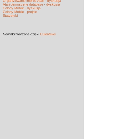
Organizowanie imprez Atari - dyskusja
Atari demoscene database - dyskusja
Colony Mobile - dyskusja
Colony Mobile - projekt
Statystyki
Nowinki
tworzone dzięki
CuteNews