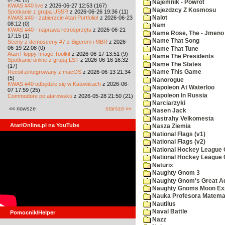
Najemnik - Powrot
KWAS #40 live
z 2026-06-27 12:53 (167)
Najezdzcy Z Kosmosu
Spotkanie z grupą USSR
z 2026-06-26 19:36 (11)
KWAS #40 - zabierzcie Atari Portfolio!
z 2026-06-23
Nalot
08:12 (0)
Nam
KWAS #40 - naprawa retrosprzętu
z 2026-06-21
Name Rose, The - Jmeno
17:15 (1)
Name That Song
Sceny z demosceny #7 z Bigerem i MBR
z 2026-
06-19 22:08 (0)
Name That Tune
Atari Floppy Image Toolkit
z 2026-06-17 13:51 (9)
Name The Presidents
Spotkanie online z grupą LST
z 2026-06-16 16:32
Name The States
(17)
Recoil zintegrowany z macOS
z 2026-06-13 21:34
Name This Game
(5)
Nanorogue
KWAS #40 odbędzie się w Katowicach
z 2026-06-
Napoleon At Waterloo
07 17:59 (25)
Napoleon In Russia
Commodore po atarowsku
z 2026-05-28 21:50 (21)
Narciarzyki
«« nowsze
starsze »»
Nasen Jack
Nastrahy Velkomesta
AtariOnline.pl na YouTube
Nasza Ziemia
National Flags (v1)
National Flags (v2)
National Hockey League C
National Hockey League 
Naturix
Naughty Gnom 3
Naughty Gnom's Great A
Naughty Gnoms Moon Exp
Nauka Profesora Matema
Nautilus
Naval Battle
Pomocnik/Helper
Nazz