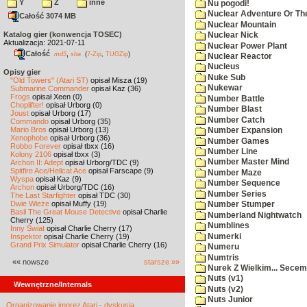
Y
Z
inne
Nu pogodi!
Nuclear Adventure Or Th
Całość 3074 MB
Nuclear Mountain
Katalog gier (konwencja TOSEC)
Nuclear Nick
Aktualizacja: 2021-07-11
Nuclear Power Plant
Całość
,
md5
sha
(
7-Zip
,
TUGZip
)
Nuclear Reactor
Nucleus
Opisy gier
Nuke Sub
"Old Towers" (Atari ST)
opisał Misza (19)
Nukewar
Submarine Commander
opisał Kaz (36)
Frogs
opisał Xeen (0)
Number Battle
Choplifter!
opisał Urborg (0)
Number Blast
Joust
opisał Urborg (17)
Number Catch
Commando
opisał Urborg (35)
Mario Bros
opisał Urborg (13)
Number Expansion
Xenophobe
opisał Urborg (36)
Number Games
Robbo Forever
opisał tbxx (16)
Number Line
Kolony 2106
opisał tbxx (3)
Number Master Mind
Archon II: Adept
opisał Urborg/TDC (9)
Spitfire Ace/Hellcat Ace
opisał Farscape (9)
Number Maze
Wyspa
opisał Kaz (9)
Number Sequence
Archon
opisał Urborg/TDC (16)
Number Series
The Last Starfighter
opisał TDC (30)
Dwie Wieże
opisał Muffy (19)
Number Stumper
Basil The Great Mouse Detective
opisał Charlie
Numberland Nightwatch
Cherry (125)
Numblines
Inny Świat
opisał Charlie Cherry (17)
Numerki
Inspektor
opisał Charlie Cherry (19)
Grand Prix Simulator
opisał Charlie Cherry (16)
Numeru
Numtris
«« nowsze
starsze »»
Nurek Z Wielkim... Secem
Nuts (v1)
Wewnętrzne/Internals
Nuts (v2)
Nuts Junior
Organizowanie imprez Atari - dyskusja