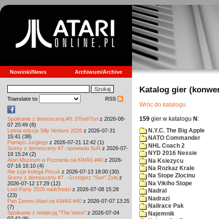
Nowinki/News
Archiwum/Archive
Katalog gier (konwe
Translate to
RSS
Wróc do katalogu
159
gier w katalogu
N
:
Spotkanie z demosceną #9: STeel/Tori
z 2026-08-
07 20:49 (8)
N.Y.C. The Big Apple
Letnia edycja Silly Venture 2026
z 2026-07-31
15:41 (38)
NATO Commander
Pamięci Jurgiego
z 2026-07-21 12:42 (1)
NHL Coach 2
Sceny z demosceny #7: opowiada SuN
z 2026-07-
NYD 2016 Nessie
19 15:24 (2)
Atari Muzeum w Poznaniu na KWAS #40
z 2026-
Na Ksiezycu
07-16 16:10 (4)
Na Rozkaz Krale
Nie żyje kolega Pecuś
z 2026-07-13 18:00 (30)
Na Stope Zlocinu
Sceny z demosceny #7 - Grzegorz "Sun" Żyła
z
Na Vikiho Stope
2026-07-12 17:29 (12)
Lost Party 2026 nadchodzi
z 2026-07-08 15:28
Nadral
(23)
Nadrazi
Pan Zenon i Atari na KWAS #40
z 2026-07-07 13:25
Nailrace Pak
(7)
Spotkanie z redakcją "The Voice"
z 2026-07-04
Najemnik
07:42 (9)