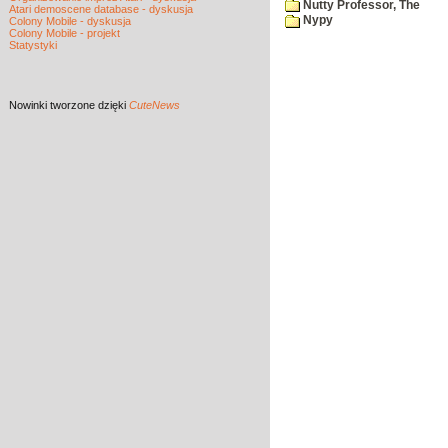
Nutty Professor, The
Atari demoscene database - dyskusja
Nypy
Colony Mobile - dyskusja
Colony Mobile - projekt
Statystyki
Nowinki
tworzone dzięki
CuteNews