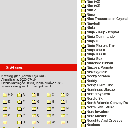
Nim (v2)
Nim (v3)
Nim 2
Nimx
Nine Treasures of Crystal
Nineball
Ninja
Ninja - Help - Icopter
Ninja Commando
Ninja III
Ninja Master, The
Ninja Usa II
Ninja Usa III
Ninja Usa!
Nintendo Pinball
Gry/Games
Ninzova Pomsta
Niszczyciele
Katalog gier (konwencja Kaz)
Nocny Stream
Aktualizacja: 2026-07-19
Noddy
Liczba katalogów: 8878, liczba plików: 40040
Noisy Giant, The
Zmian katalogów: 1, zmian plików: 1
Nominoes Jigsaw
Norad System
0-9
A
B
C
D
Nordic Ski
E
F
G
H
I
North Atlantic Convoy Ra
North Side Strike
J
K
L
M
N
Note Invaders
O
P
Q
R
S
Note Master
Noughts And Crosses
T
U
V
W
X
Noxious