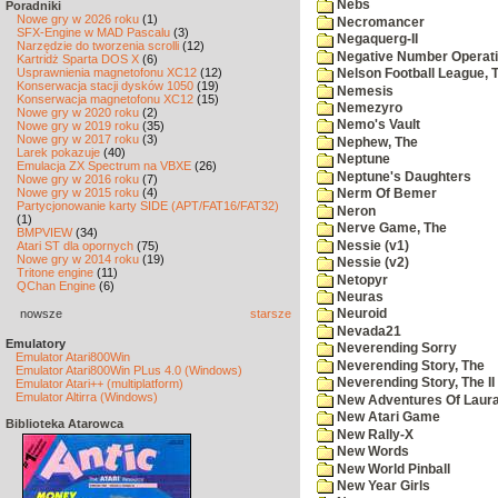
Nebs
Poradniki
Nowe gry w 2026 roku
(1)
Necromancer
SFX-Engine w MAD Pascalu
(3)
Negaquerg-II
Narzędzie do tworzenia scrolli
(12)
Negative Number Operat
Kartridż Sparta DOS X
(6)
Usprawnienia magnetofonu XC12
(12)
Nelson Football League, 
Konserwacja stacji dysków 1050
(19)
Nemesis
Konserwacja magnetofonu XC12
(15)
Nemezyro
Nowe gry w 2020 roku
(2)
Nemo's Vault
Nowe gry w 2019 roku
(35)
Nowe gry w 2017 roku
(3)
Nephew, The
Larek pokazuje
(40)
Neptune
Emulacja ZX Spectrum na VBXE
(26)
Neptune's Daughters
Nowe gry w 2016 roku
(7)
Nowe gry w 2015 roku
(4)
Nerm Of Bemer
Partycjonowanie karty SIDE (APT/FAT16/FAT32)
Neron
(1)
Nerve Game, The
BMPVIEW
(34)
Nessie (v1)
Atari ST dla opornych
(75)
Nowe gry w 2014 roku
(19)
Nessie (v2)
Tritone engine
(11)
Netopyr
QChan Engine
(6)
Neuras
nowsze
starsze
Neuroid
Nevada21
Emulatory
Neverending Sorry
Emulator Atari800Win
Neverending Story, The
Emulator Atari800Win PLus 4.0 (Windows)
Neverending Story, The II
Emulator Atari++ (multiplatform)
Emulator Altirra (Windows)
New Adventures Of Laur
New Atari Game
Biblioteka Atarowca
New Rally-X
New Words
New World Pinball
New Year Girls