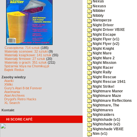
Nexus
Nexuss
Nibbler
Nibbly
Nietoperze
Night Driver
Night Driver VBXE
Night Escape
Night Flyer (v1)
Night Flyer (v2)
Czasopisma: 714 sztuk
(185)
Night Knight
Materiały scenowe: 32 sztuki
(9)
Night Mare
Materiały książkowe: 141 sztuk
(55)
Night Mare 2
Materiały firmowe: 27 sztuk
(20)
Materiały o grach: 351 sztuk
(211)
Night Mission
Spiżarnia Voya na Chomikuj.pl
Night Racer
Bajtek Redux
Night Rally
Night Rescue
Zasoby wiedzy
Atariki
Night Rescue 1941
XWiki
Night Strike!
Gury's Atari 8-bit Forever
Nightmare Manor
Atarimania
Atari Archives
Nightmare Maze
Drygol's Retro Hacks
Nightmare Reflections
XL Search
Nightmare, The
Nightmares
Kontakt
Nightraiders
HI SCORE CAFÉ
Nightshade (v1)
Nightshade (v2)
Nightshade VBXE
Nim (v1)