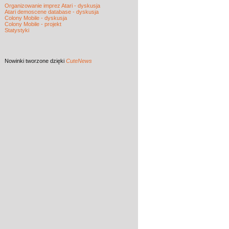
Organizowanie imprez Atari - dyskusja
Atari demoscene database - dyskusja
Colony Mobile - dyskusja
Colony Mobile - projekt
Statystyki
Nowinki
tworzone dzięki
CuteNews