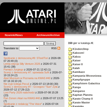
Nowinki/News
Archiwum/Archive
150
gier w katalogu
K
:
Translate to
RSS
K1nderc0mp
Kaboom!
Kabza
Spotkanie z demosceną #9: STeel/Tori
z 2026-08-
Kaiser
07 20:49 (0)
Letnia edycja Silly Venture 2026
z 2026-07-31
Kaiser II
15:41 (38)
Kalah
Pamięci Jurgiego
z 2026-07-21 12:42 (1)
Kamikaze
Sceny z demosceny #7: opowiada SuN
z 2026-07-
19 15:24 (2)
Kampania Wrzesniowa
Atari Muzeum w Poznaniu na KWAS #40
z 2026-
Kampfgruppe
07-16 16:10 (4)
Kampfstern Galactica
Nie żyje kolega Pecuś
z 2026-07-13 18:00 (30)
Sceny z demosceny #7 - Grzegorz "Sun" Żyła
z
Kanga
2026-07-12 17:29 (12)
Kangaroo
Lost Party 2026 nadchodzi
z 2026-07-08 15:28
Kapitan Planeta
(23)
Pan Zenon i Atari na KWAS #40
z 2026-07-07 13:25
Karate Champ II
(7)
Karate Master
Spotkanie z redakcją "The Voice"
z 2026-07-04
Karateka
07:42 (9)