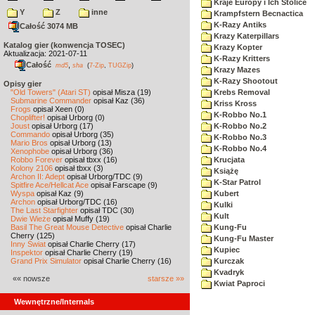
Kraje Europy i Ich Stolice
Y
Z
inne
Krampfstern Becnactica
K-Razy Antiks
Całość 3074 MB
Krazy Katerpillars
Katalog gier (konwencja TOSEC)
Krazy Kopter
Aktualizacja: 2021-07-11
K-Razy Kritters
Całość
,
md5
sha
(
7-Zip
,
TUGZip
)
Krazy Mazes
K-Razy Shootout
Opisy gier
"Old Towers" (Atari ST)
opisał Misza (19)
Krebs Removal
Submarine Commander
opisał Kaz (36)
Kriss Kross
Frogs
opisał Xeen (0)
K-Robbo No.1
Choplifter!
opisał Urborg (0)
Joust
opisał Urborg (17)
K-Robbo No.2
Commando
opisał Urborg (35)
K-Robbo No.3
Mario Bros
opisał Urborg (13)
K-Robbo No.4
Xenophobe
opisał Urborg (36)
Robbo Forever
opisał tbxx (16)
Krucjata
Kolony 2106
opisał tbxx (3)
Książę
Archon II: Adept
opisał Urborg/TDC (9)
K-Star Patrol
Spitfire Ace/Hellcat Ace
opisał Farscape (9)
Wyspa
opisał Kaz (9)
Kubert
Archon
opisał Urborg/TDC (16)
Kulki
The Last Starfighter
opisał TDC (30)
Kult
Dwie Wieże
opisał Muffy (19)
Basil The Great Mouse Detective
opisał Charlie
Kung-Fu
Cherry (125)
Kung-Fu Master
Inny Świat
opisał Charlie Cherry (17)
Kupiec
Inspektor
opisał Charlie Cherry (19)
Grand Prix Simulator
opisał Charlie Cherry (16)
Kurczak
Kvadryk
«« nowsze
starsze »»
Kwiat Paproci
Wewnętrzne/Internals