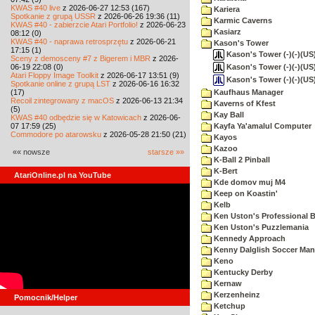
KWAS #40 live
z 2026-06-27 12:53 (167)
Kariera
Spotkanie z grupą USSR
z 2026-06-26 19:36 (11)
Karmic Caverns
KWAS #40 - zabierzcie Atari Portfolio!
z 2026-06-23
Kasiarz
08:12 (0)
KWAS #40 - naprawa retrosprzętu
z 2026-06-21
Kason's Tower
17:15 (1)
Kason's Tower (-)(-)(US)
Sceny z demosceny #7 z Bigerem i MBR
z 2026-
Kason's Tower (-)(-)(US
06-19 22:08 (0)
Atari Floppy Image Toolkit
z 2026-06-17 13:51 (9)
Kason's Tower (-)(-)(US
Spotkanie online z grupą LST
z 2026-06-16 16:32
(17)
Kaufhaus Manager
Recoil zintegrowany z macOS
z 2026-06-13 21:34
Kaverns of Kfest
(5)
Kay Ball
KWAS #40 odbędzie się w Katowicach
z 2026-06-
07 17:59 (25)
Kayfa Ya'amalul Computer
Commodore po atarowsku
z 2026-05-28 21:50 (21)
Kayos
Kazoo
«« nowsze
starsze »»
K-Ball 2 Pinball
K-Bert
AtariOnline.pl na YouTube
Kde domov muj M4
Keep on Koastin'
Kelb
Ken Uston's Professional B
Ken Uston's Puzzlemania
Kennedy Approach
Kenny Dalglish Soccer Man
Keno
Kentucky Derby
Kernaw
Kerzenheinz
Pomocnik/Helper
Ketchup