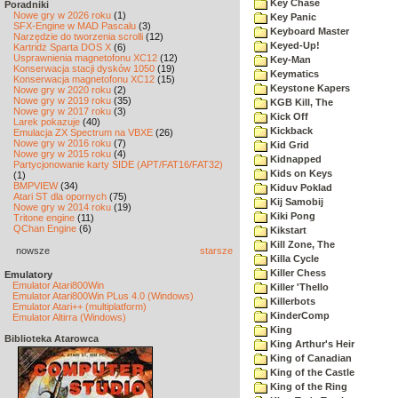
Key Chase
Poradniki
Nowe gry w 2026 roku
(1)
Key Panic
SFX-Engine w MAD Pascalu
(3)
Keyboard Master
Narzędzie do tworzenia scrolli
(12)
Keyed-Up!
Kartridż Sparta DOS X
(6)
Usprawnienia magnetofonu XC12
(12)
Key-Man
Konserwacja stacji dysków 1050
(19)
Keymatics
Konserwacja magnetofonu XC12
(15)
Keystone Kapers
Nowe gry w 2020 roku
(2)
Nowe gry w 2019 roku
(35)
KGB Kill, The
Nowe gry w 2017 roku
(3)
Kick Off
Larek pokazuje
(40)
Kickback
Emulacja ZX Spectrum na VBXE
(26)
Nowe gry w 2016 roku
(7)
Kid Grid
Nowe gry w 2015 roku
(4)
Kidnapped
Partycjonowanie karty SIDE (APT/FAT16/FAT32)
Kids on Keys
(1)
BMPVIEW
(34)
Kiduv Poklad
Atari ST dla opornych
(75)
Kij Samobij
Nowe gry w 2014 roku
(19)
Kiki Pong
Tritone engine
(11)
QChan Engine
(6)
Kikstart
Kill Zone, The
nowsze
starsze
Killa Cycle
Killer Chess
Emulatory
Emulator Atari800Win
Killer 'Thello
Emulator Atari800Win PLus 4.0 (Windows)
Killerbots
Emulator Atari++ (multiplatform)
KinderComp
Emulator Altirra (Windows)
King
Biblioteka Atarowca
King Arthur's Heir
King of Canadian
King of the Castle
King of the Ring