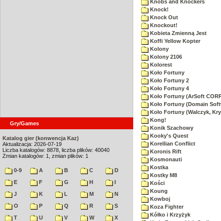
Knobs and Knockers
Knock!
Knock Out
Knockout!
Kobieta Zmienną Jest
Koffi Yellow Kopter
Kolony
Kolony 2106
Kolorest
Koło Fortuny
Koło Fortuny 2
Koło Fortuny 4
Koło Fortuny (ArSoft CO
Koło Fortuny (Domain Soft
Koło Fortuny (Walczyk, Kry
Kong!
Gry/Games
Konik Szachowy
Kooky's Quest
Katalog gier (konwencja Kaz)
Korellian Conflict
Aktualizacja: 2026-07-19
Liczba katalogów: 8878, liczba plików: 40040
Koronis Rift
Zmian katalogów: 1, zmian plików: 1
Kosmonauti
Kostka
0-9
A
B
C
D
Kostky M8
E
F
G
H
I
Kości
Koung
J
K
L
M
N
Kowboj
O
P
Q
R
S
Koza Fighter
Kółko i Krzyżyk
T
U
V
W
X