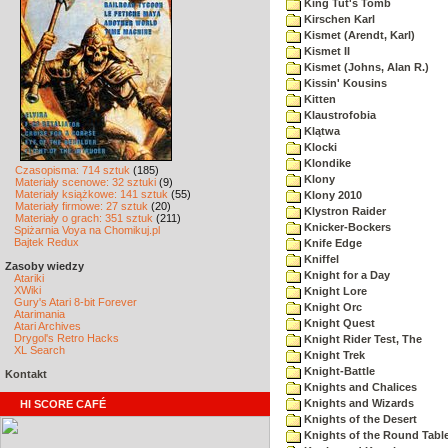
King Tut's Tomb
Kirschen Karl
Kismet (Arendt, Karl)
Kismet II
Kismet (Johns, Alan R.)
Kissin' Kousins
Kitten
Klaustrofobia
Klątwa
Klocki
Klondike
Czasopisma: 714 sztuk
(185)
Klony
Materiały scenowe: 32 sztuki
(9)
Materiały książkowe: 141 sztuk
(55)
Klony 2010
Materiały firmowe: 27 sztuk
(20)
Klystron Raider
Materiały o grach: 351 sztuk
(211)
Knicker-Bockers
Spiżarnia Voya na Chomikuj.pl
Bajtek Redux
Knife Edge
Kniffel
Zasoby wiedzy
Knight for a Day
Atariki
XWiki
Knight Lore
Gury's Atari 8-bit Forever
Knight Orc
Atarimania
Knight Quest
Atari Archives
Drygol's Retro Hacks
Knight Rider Test, The
XL Search
Knight Trek
Knight-Battle
Kontakt
Knights and Chalices
Knights and Wizards
HI SCORE CAFÉ
Knights of the Desert
Knights of the Round Tabl