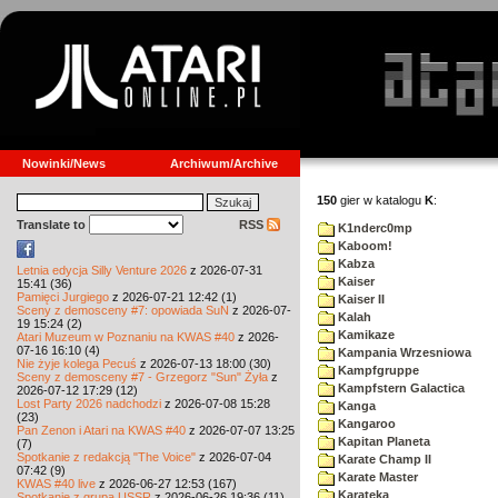
Nowinki/News
Archiwum/Archive
150
gier w katalogu
K
:
Translate to
RSS
K1nderc0mp
Kaboom!
Kabza
Letnia edycja Silly Venture 2026
z 2026-07-31
Kaiser
15:41 (36)
Pamięci Jurgiego
z 2026-07-21 12:42 (1)
Kaiser II
Sceny z demosceny #7: opowiada SuN
z 2026-07-
Kalah
19 15:24 (2)
Kamikaze
Atari Muzeum w Poznaniu na KWAS #40
z 2026-
07-16 16:10 (4)
Kampania Wrzesniowa
Nie żyje kolega Pecuś
z 2026-07-13 18:00 (30)
Kampfgruppe
Sceny z demosceny #7 - Grzegorz "Sun" Żyła
z
Kampfstern Galactica
2026-07-12 17:29 (12)
Lost Party 2026 nadchodzi
z 2026-07-08 15:28
Kanga
(23)
Kangaroo
Pan Zenon i Atari na KWAS #40
z 2026-07-07 13:25
Kapitan Planeta
(7)
Spotkanie z redakcją "The Voice"
z 2026-07-04
Karate Champ II
07:42 (9)
Karate Master
KWAS #40 live
z 2026-06-27 12:53 (167)
Karateka
Spotkanie z grupą USSR
z 2026-06-26 19:36 (11)