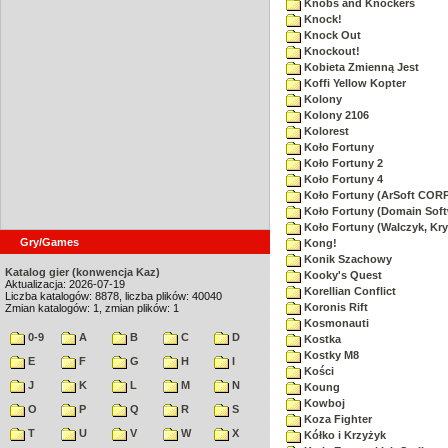
Knobs and Knockers
Knock!
Knock Out
Knockout!
Kobieta Zmienną Jest
Koffi Yellow Kopter
Kolony
Kolony 2106
Kolorest
Koło Fortuny
Koło Fortuny 2
Koło Fortuny 4
Koło Fortuny (ArSoft CO
Koło Fortuny (Domain Soft
Koło Fortuny (Walczyk, Kry
Gry/Games
Kong!
Konik Szachowy
Katalog gier (konwencja Kaz)
Kooky's Quest
Aktualizacja: 2026-07-19
Korellian Conflict
Liczba katalogów: 8878, liczba plików: 40040
Koronis Rift
Zmian katalogów: 1, zmian plików: 1
Kosmonauti
0-9
A
B
C
D
Kostka
Kostky M8
E
F
G
H
I
Kości
J
K
L
M
N
Koung
Kowboj
O
P
Q
R
S
Koza Fighter
T
U
V
W
X
Kółko i Krzyżyk