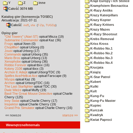
Kraje Europy i Ich Stolice
Y
Z
inne
Krampfstern Becnactica
Całość 3074 MB
K-Razy Antiks
Krazy Katerpillars
Katalog gier (konwencja TOSEC)
Krazy Kopter
Aktualizacja: 2021-07-11
K-Razy Kritters
Całość
,
md5
sha
(
7-Zip
,
TUGZip
)
Krazy Mazes
Opisy gier
K-Razy Shootout
"Old Towers" (Atari ST)
opisał Misza (19)
Krebs Removal
Submarine Commander
opisał Kaz (36)
Frogs
opisał Xeen (0)
Kriss Kross
Choplifter!
opisał Urborg (0)
K-Robbo No.1
Joust
opisał Urborg (17)
K-Robbo No.2
Commando
opisał Urborg (35)
Mario Bros
opisał Urborg (13)
K-Robbo No.3
Xenophobe
opisał Urborg (36)
K-Robbo No.4
Robbo Forever
opisał tbxx (16)
Krucjata
Kolony 2106
opisał tbxx (3)
Archon II: Adept
opisał Urborg/TDC (9)
Książę
Spitfire Ace/Hellcat Ace
opisał Farscape (9)
K-Star Patrol
Wyspa
opisał Kaz (9)
Kubert
Archon
opisał Urborg/TDC (16)
The Last Starfighter
opisał TDC (30)
Kulki
Dwie Wieże
opisał Muffy (19)
Kult
Basil The Great Mouse Detective
opisał Charlie
Kung-Fu
Cherry (125)
Inny Świat
opisał Charlie Cherry (17)
Kung-Fu Master
Inspektor
opisał Charlie Cherry (19)
Kupiec
Grand Prix Simulator
opisał Charlie Cherry (16)
Kurczak
Kvadryk
«« nowsze
starsze »»
Kwiat Paproci
Wewnętrzne/Internals