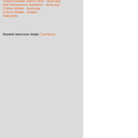
Organizowanie imprez Atari - dyskusja
Atari demoscene database - dyskusja
Colony Mobile - dyskusja
Colony Mobile - projekt
Statystyki
Nowinki
tworzone dzięki
CuteNews