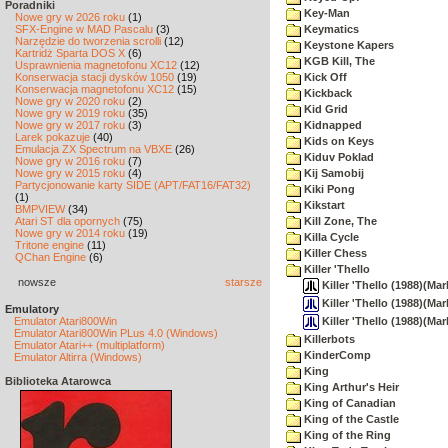
Poradniki
Key-Man
Nowe gry w 2026 roku
(1)
SFX-Engine w MAD Pascalu
(3)
Keymatics
Narzędzie do tworzenia scrolli
(12)
Keystone Kapers
Kartridż Sparta DOS X
(6)
KGB Kill, The
Usprawnienia magnetofonu XC12
(12)
Konserwacja stacji dysków 1050
(19)
Kick Off
Konserwacja magnetofonu XC12
(15)
Kickback
Nowe gry w 2020 roku
(2)
Kid Grid
Nowe gry w 2019 roku
(35)
Nowe gry w 2017 roku
(3)
Kidnapped
Larek pokazuje
(40)
Kids on Keys
Emulacja ZX Spectrum na VBXE
(26)
Kiduv Poklad
Nowe gry w 2016 roku
(7)
Nowe gry w 2015 roku
(4)
Kij Samobij
Partycjonowanie karty SIDE (APT/FAT16/FAT32)
Kiki Pong
(1)
Kikstart
BMPVIEW
(34)
Atari ST dla opornych
(75)
Kill Zone, The
Nowe gry w 2014 roku
(19)
Killa Cycle
Tritone engine
(11)
Killer Chess
QChan Engine
(6)
Killer 'Thello
nowsze
starsze
Killer 'Thello (1988)(Mark 
Killer 'Thello (1988)(Mar
Emulatory
Killer 'Thello (1988)(Mar
Emulator Atari800Win
Emulator Atari800Win PLus 4.0 (Windows)
Killerbots
Emulator Atari++ (multiplatform)
KinderComp
Emulator Altirra (Windows)
King
Biblioteka Atarowca
King Arthur's Heir
King of Canadian
King of the Castle
King of the Ring