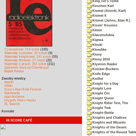
King Tut's Tomb
Kirschen Karl
Kismet (Arendt, Karl)
Kismet II
Kismet (Johns, Alan R.)
Kissin' Kousins
Kitten
Klaustrofobia
Klątwa
Klocki
Czasopisma: 714 sztuk
(185)
Klondike
Materiały scenowe: 32 sztuki
(9)
Klony
Materiały książkowe: 141 sztuk
(55)
Klony 2010
Materiały firmowe: 27 sztuk
(20)
Materiały o grach: 351 sztuk
(211)
Klystron Raider
Spiżarnia Voya na Chomikuj.pl
Knicker-Bockers
Bajtek Redux
Knife Edge
Zasoby wiedzy
Kniffel
Atariki
Knight for a Day
XWiki
Knight Lore
Gury's Atari 8-bit Forever
Atarimania
Knight Orc
Atari Archives
Knight Quest
Drygol's Retro Hacks
Knight Rider Test, The
XL Search
Knight Trek
Kontakt
Knight-Battle
Knights and Chalices
HI SCORE CAFÉ
Knights and Wizards
Knights of the Desert
Knights of the Round Tabl