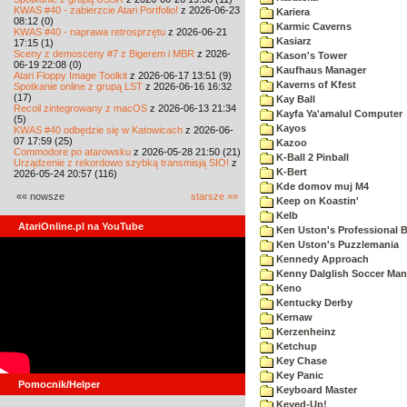
KWAS #40 - zabierzcie Atari Portfolio!
z 2026-06-23
Kariera
08:12 (0)
Karmic Caverns
KWAS #40 - naprawa retrosprzętu
z 2026-06-21
Kasiarz
17:15 (1)
Sceny z demosceny #7 z Bigerem i MBR
z 2026-
Kason's Tower
06-19 22:08 (0)
Kaufhaus Manager
Atari Floppy Image Toolkit
z 2026-06-17 13:51 (9)
Kaverns of Kfest
Spotkanie online z grupą LST
z 2026-06-16 16:32
(17)
Kay Ball
Recoil zintegrowany z macOS
z 2026-06-13 21:34
Kayfa Ya'amalul Computer
(5)
Kayos
KWAS #40 odbędzie się w Katowicach
z 2026-06-
07 17:59 (25)
Kazoo
Commodore po atarowsku
z 2026-05-28 21:50 (21)
K-Ball 2 Pinball
Urządzenie z rekordowo szybką transmisją SIO!
z
K-Bert
2026-05-24 20:57 (116)
Kde domov muj M4
«« nowsze
starsze »»
Keep on Koastin'
Kelb
AtariOnline.pl na YouTube
Ken Uston's Professional B
Ken Uston's Puzzlemania
Kennedy Approach
Kenny Dalglish Soccer Man
Keno
Kentucky Derby
Kernaw
Kerzenheinz
Ketchup
Key Chase
Key Panic
Pomocnik/Helper
Keyboard Master
Keyed-Up!