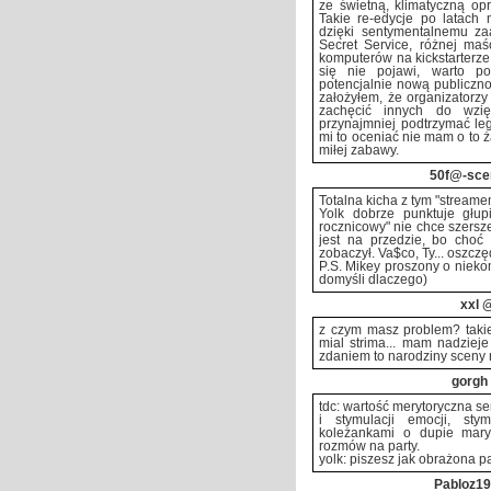
ze świetną, klimatyczną o
Takie re-edycje po latach
dzięki sentymentalnemu za
Secret Service, różnej ma
komputerów na kickstarterze,
się nie pojawi, warto p
potencjalnie nową publiczność
założyłem, że organizatorzy 
zachęcić innych do wzię
przynajmniej podtrzymać leg
mi to oceniać nie mam o to ż
miłej zabawy.
50f@-sce
Totalna kicha z tym "streame
Yolk dobrze punktuje głup
rocznicowy" nie chce szersz
jest na przedzie, bo choć 
zobaczył. Va$co, Ty... oszczę
P.S. Mikey proszony o niek
domyśli dlaczego)
xxl
@
z czym masz problem? takie 
mial strima... mam nadziej
zdaniem to narodziny sceny 
gorgh
tdc: wartość merytoryczna ser
i stymulacji emocji, stym
koleżankami o dupie maryn
rozmów na party.
yolk: piszesz jak obrażona pa
Pabloz1