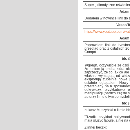
Super , klimatyczne oświetle
Adam
Dodałem w nowince link do st
Vasco/T
https://www.youtube.com/wa
Adam
Poprawiłem link do livestre
przegląd prac z ostatnich 20
Compo.
tdc
@
@gorgh, oczywiście że dziś k
że jestem tą osobą która ni
zaprzeczyć, że co jak co ale t
właśnie wymagają od widza
eksplorują zupełnie nowe p
ostatnio oglądałem Nowy
przerabiany na n sposobów, a
odkrywczy, przykładowo
manipulacji (bardzo często s
autorzy filmu o tym pomyśleli 
tdc
@
Łukasz Muszyński o filmie N
"Rzadki przykład hollywood
mają służyć fabule, a nie na 
Z innej beczki: