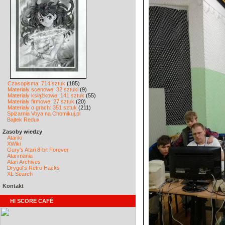
Czasopisma: 714 sztuk
(185)
Materiały scenowe: 32 sztuki
(9)
Materiały książkowe: 141 sztuk
(55)
Materiały firmowe: 27 sztuk
(20)
Materiały o grach: 351 sztuk
(211)
Spiżarnia Voya na Chomikuj.pl
Bajtek Redux
Zasoby wiedzy
Atariki
XWiki
Gury's Atari 8-bit Forever
Atarimania
Atari Archives
Drygol's Retro Hacks
XL Search
Kontakt
HI SCORE CAFÉ