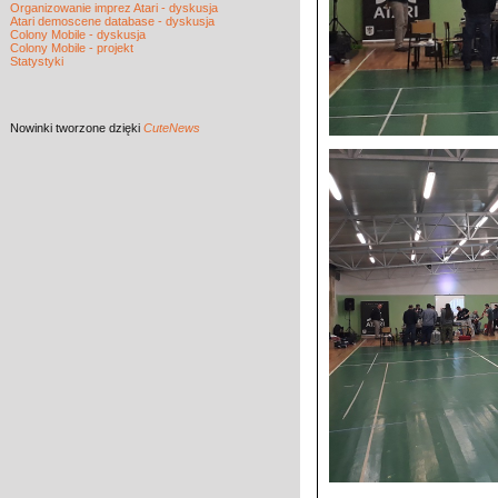
Organizowanie imprez Atari - dyskusja
Atari demoscene database - dyskusja
Colony Mobile - dyskusja
Colony Mobile - projekt
Statystyki
Nowinki
tworzone dzięki
CuteNews