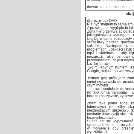
dawac strima do koncertu!
tdc
@
@grozny byk DVD
Nie być singlem to sama śmi
A po świętach wygląda to tak
Żona nie przerywając oglądan
jakiegokolwiek wymagania od
siłą bo właśnie rozpoczęły 
szczęśliwy patrząc godzina
sukienkę... Następnie rozma
problemach ludzkości czyli: 
mp3 i słuchawki - aby te
mózgu...). Takie rozmowy
przekonaniem, że jest najmą
każdej sprawie.
Twoim jedynym buntem jest
Google, moja żona wie wszys
Jednak gdy próbujesz żoni
mniej rzeczywiste od przeci
czym mówisz...
...i prawdopodobnie do końca
(to taka forma manipulacji: 
bardzo rzeczywiste, życiowe i
Znam taką jedną żonę, kt
informatyce (bo niby sk
nieznoszącym sprzeciwu (k
nasłanie inkwizycji) stwierd
bezwartościowa...
Super jest się wypowiadać
systemach komputerowych sie
w momencie gdy przecięt
wyszukiwarki...