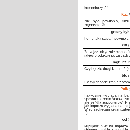
komentarzy: 24
Kaz
@
Nie było powitania, filmu
zajebiscie 😊
grozny by
he-he jaka stypa :) pewnie c
XIX
@
Ze zdjęć faktycznie mocno ś
jakieś produkcje po za tradyc
mgr_inz_r
Czy będzie drugi Numen? ;)
tdc
@
Co Wy chcecie zrobić z atar
Yolk
@
Faktycznie wygląda na bar
sposób ułożenia stołów. Na 
ale że "dla supporterów". N
jak impreza wygląda na mie
Więc zachęcam organizatoró
:-)
xxl
@
kupujesz bilet na impreze 
strimem, to takie hipsterskie p