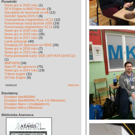
Poradniki
Nowe gry w 2026 roku
(1)
SFX-Engine w MAD Pascalu
(3)
Narzędzie do tworzenia scrolli
(12)
Kartridż Sparta DOS X
(6)
Usprawnienia magnetofonu XC12
(12)
Konserwacja stacji dysków 1050
(19)
Konserwacja magnetofonu XC12
(15)
Nowe gry w 2020 roku
(2)
Nowe gry w 2019 roku
(35)
Nowe gry w 2017 roku
(3)
Larek pokazuje
(40)
Emulacja ZX Spectrum na VBXE
(26)
Nowe gry w 2016 roku
(7)
Nowe gry w 2015 roku
(4)
Partycjonowanie karty SIDE (APT/FAT16/FAT32)
(1)
BMPVIEW
(34)
Atari ST dla opornych
(75)
Nowe gry w 2014 roku
(19)
Tritone engine
(11)
QChan Engine
(6)
nowsze
starsze
Emulatory
Emulator Atari800Win
Emulator Atari800Win PLus 4.0 (Windows)
Emulator Atari++ (multiplatform)
Emulator Altirra (Windows)
Biblioteka Atarowca