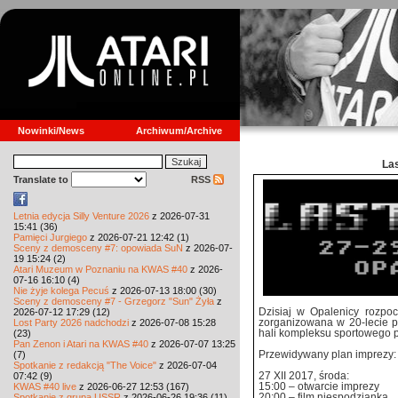
Nowinki/News
Archiwum/Archive
Las
Translate to
RSS
Letnia edycja Silly Venture 2026
z 2026-07-31
15:41 (36)
Pamięci Jurgiego
z 2026-07-21 12:42 (1)
Sceny z demosceny #7: opowiada SuN
z 2026-07-
19 15:24 (2)
Atari Muzeum w Poznaniu na KWAS #40
z 2026-
07-16 16:10 (4)
Nie żyje kolega Pecuś
z 2026-07-13 18:00 (30)
Sceny z demosceny #7 - Grzegorz "Sun" Żyła
z
Dzisiaj w Opalenicy rozpo
2026-07-12 17:29 (12)
zorganizowana w 20-lecie p
Lost Party 2026 nadchodzi
z 2026-07-08 15:28
hali kompleksu sportowego pr
(23)
Pan Zenon i Atari na KWAS #40
z 2026-07-07 13:25
Przewidywany plan imprezy:
(7)
Spotkanie z redakcją "The Voice"
z 2026-07-04
27 XII 2017, środa:
07:42 (9)
15:00 – otwarcie imprezy
KWAS #40 live
z 2026-06-27 12:53 (167)
20:00 – film niespodzianka
Spotkanie z grupą USSR
z 2026-06-26 19:36 (11)