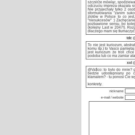
szczerze mówiąc, spodziewał
odczuciu impreza okazała się
Nie przyjechały tylko 2 os
sformułowania "zanim sukce
zlotów w Polsce to co jest,
"niesukcesów" :) Zachęcanie
pozbawione sensu, bo kolej
(kolejny Last w 2047!). Roz
dlaczego mam się tłumaczyć
tdc
@
To nie jest kuriozum, abstra
komu itp.) to Vasco pamiętaj
jest kuriozum że troll ch
podoba lub co ma zamiar ata
xxl
@
@Va$co: to bylo do mnie? g
bedzie udostepniany po cz
klamalem? - tu ponosi Cie wy
konkrety.
nickname
e-mail / website