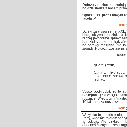
Dobrze że dzieci nie zadają 
bo dziś siedzą z nosem przyk
Ogólnie dni przed nowym ro
faceta :P
Yolk
@
Dzięki za wyjaśnienie, XXL.
biorę aktywnie udziału, a 
raczej jako formę sprawdzen
bardziej, że okres międzyświ
na sprawy rodzinne. Ale ta
zasady. No cóż... zostają mi z
Adam
quote (Yolk):
(...) a ten live str
jako formę sprawdz
jechać.
Vasco podkreślał, że to sp
następna - jeśli w ogóle tak
rocznicę. Więc z tymi "nastę
10 lat impreza może wygląda
Yolk
@
Wszystko to jest dla mnie j
Party, więc nie miałem sent
tę edycję. Ale czytałem 
obecność i chyba części org