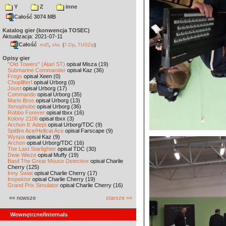
Y
Z
inne
Całość 3074 MB
Katalog gier (konwencja TOSEC)
Aktualizacja: 2021-07-11
Całość
,
md5
sha
(
7-Zip
,
TUGZip
)
Opisy gier
"Old Towers" (Atari ST)
opisał Misza (19)
Submarine Commander
opisał Kaz (36)
Frogs
opisał Xeen (0)
Choplifter!
opisał Urborg (0)
Joust
opisał Urborg (17)
Commando
opisał Urborg (35)
Mario Bros
opisał Urborg (13)
Xenophobe
opisał Urborg (36)
Robbo Forever
opisał tbxx (16)
Kolony 2106
opisał tbxx (3)
Archon II: Adept
opisał Urborg/TDC (9)
Spitfire Ace/Hellcat Ace
opisał Farscape (9)
Wyspa
opisał Kaz (9)
Archon
opisał Urborg/TDC (16)
The Last Starfighter
opisał TDC (30)
Dwie Wieże
opisał Muffy (19)
Basil The Great Mouse Detective
opisał Charlie
Cherry (125)
Inny Świat
opisał Charlie Cherry (17)
Inspektor
opisał Charlie Cherry (19)
Grand Prix Simulator
opisał Charlie Cherry (16)
«« nowsze
starsze »»
Wewnętrzne/Internals