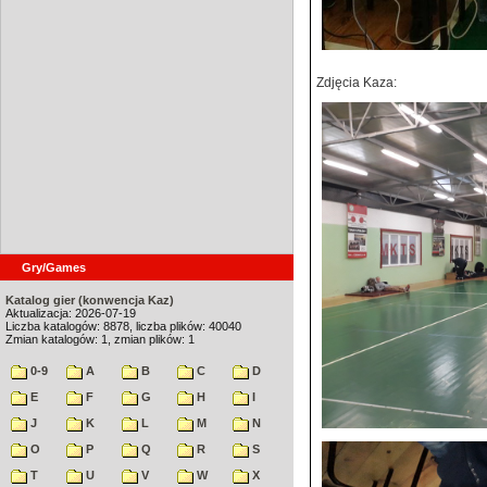
Zdjęcia Kaza:
Gry/Games
Katalog gier (konwencja Kaz)
Aktualizacja: 2026-07-19
Liczba katalogów: 8878, liczba plików: 40040
Zmian katalogów: 1, zmian plików: 1
0-9
A
B
C
D
E
F
G
H
I
J
K
L
M
N
O
P
Q
R
S
T
U
V
W
X