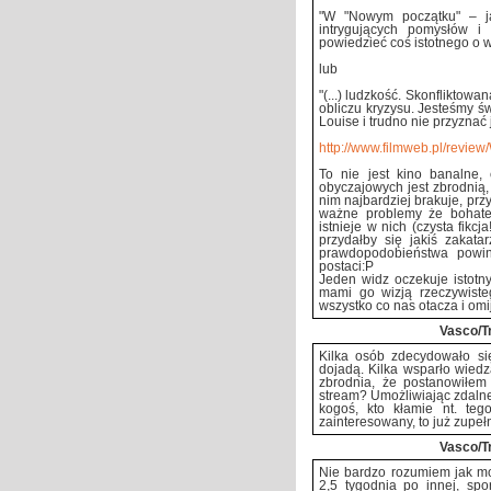
"W "Nowym początku" – j
intrygujących pomysłów i a
powiedzieć coś istotnego o 
lub
"(...) ludzkość. Skonfliktow
obliczu kryzysu. Jesteśmy ś
Louise i trudno nie przyznać je
http://www.filmweb.pl/revi
To nie jest kino banalne, 
obyczajowych jest zbrodnią, 
nim najbardziej brakuje, pr
ważne problemy że bohater
istnieje w nich (czysta fikcj
przydałby się jakiś zakata
prawdopodobieństwa powin
postaci:P
Jeden widz oczekuje istotnyc
mami go wizją rzeczywiste
wszystko co nas otacza i omij
Vasco/T
Kilka osób zdecydowało s
dojadą. Kilka wsparło wiedz
zbrodnia, że postanowiłem
stream? Umożliwiając zdaln
kogoś, kto kłamie nt. tego
zainteresowany, to już zupeł
Vasco/T
Nie bardzo rozumiem jak m
2,5 tygodnia po innej, spo