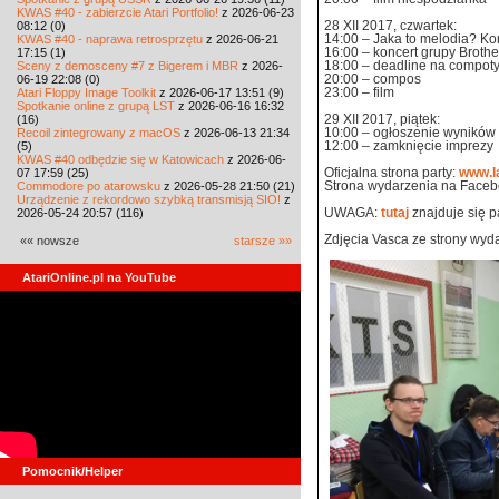
KWAS #40 - zabierzcie Atari Portfolio!
z 2026-06-23
28 XII 2017, czwartek:
08:12 (0)
14:00 – Jaka to melodia? K
KWAS #40 - naprawa retrosprzętu
z 2026-06-21
16:00 – koncert grupy Brothe
17:15 (1)
18:00 – deadline na compot
Sceny z demosceny #7 z Bigerem i MBR
z 2026-
20:00 – compos
06-19 22:08 (0)
23:00 – film
Atari Floppy Image Toolkit
z 2026-06-17 13:51 (9)
Spotkanie online z grupą LST
z 2026-06-16 16:32
29 XII 2017, piątek:
(16)
10:00 – ogłoszenie wyników
Recoil zintegrowany z macOS
z 2026-06-13 21:34
12:00 – zamknięcie imprezy
(5)
KWAS #40 odbędzie się w Katowicach
z 2026-06-
Oficjalna strona party:
www.la
07 17:59 (25)
Strona wydarzenia na Face
Commodore po atarowsku
z 2026-05-28 21:50 (21)
Urządzenie z rekordowo szybką transmisją SIO!
z
UWAGA:
tutaj
znajduje się pa
2026-05-24 20:57 (116)
Zdjęcia Vasca ze strony wyd
«« nowsze
starsze »»
AtariOnline.pl na YouTube
Pomocnik/Helper