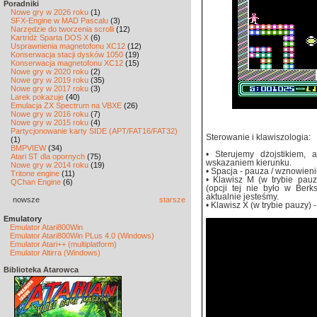
Poradniki
Nowe gry w 2026 roku
(1)
SFX-Engine w MAD Pascalu
(3)
Narzędzie do tworzenia scrolli
(12)
Kartridż Sparta DOS X
(6)
Usprawnienia magnetofonu XC12
(12)
Konserwacja stacji dysków 1050
(19)
Konserwacja magnetofonu XC12
(15)
Nowe gry w 2020 roku
(2)
Nowe gry w 2019 roku
(35)
Nowe gry w 2017 roku
(3)
Larek pokazuje
(40)
Emulacja ZX Spectrum na VBXE
(26)
Nowe gry w 2016 roku
(7)
Nowe gry w 2015 roku
(4)
Partycjonowanie karty SIDE (APT/FAT16/FAT32)
Sterowanie i klawiszologia:
(1)
BMPVIEW
(34)
• Sterujemy dżojstikiem,
Atari ST dla opornych
(75)
wskazaniem kierunku.
Nowe gry w 2014 roku
(19)
• Spacja - pauza / wznowieni
Tritone engine
(11)
• Klawisz M (w trybie pauz
QChan Engine
(6)
(opcji tej nie było w Berk
aktualnie jesteśmy.
nowsze
starsze
• Klawisz X (w trybie pauzy) 
Emulatory
Emulator Atari800Win
Emulator Atari800Win PLus 4.0 (Windows)
Emulator Atari++ (multiplatform)
Emulator Altirra (Windows)
Biblioteka Atarowca