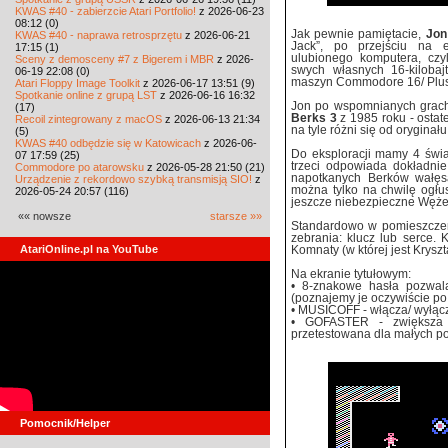
KWAS #40 - zabierzcie Atari Portfolio!
z 2026-06-23
08:12 (0)
Jak pewnie pamiętacie,
Jon
KWAS #40 - naprawa retrosprzętu
z 2026-06-21
Jack”, po przejściu na 
17:15 (1)
ulubionego komputera, czyl
Sceny z demosceny #7 z Bigerem i MBR
z 2026-
swych własnych 16-kilobaj
06-19 22:08 (0)
maszyn Commodore 16/ Plus
Atari Floppy Image Toolkit
z 2026-06-17 13:51 (9)
Spotkanie online z grupą LST
z 2026-06-16 16:32
Jon po wspomnianych grach
(17)
Berks 3
z 1985 roku - ostat
Recoil zintegrowany z macOS
z 2026-06-13 21:34
na tyle różni się od orygina
(5)
KWAS #40 odbędzie się w Katowicach
z 2026-06-
Do eksploracji mamy 4 świa
07 17:59 (25)
trzeci odpowiada dokładnie
Commodore po atarowsku
z 2026-05-28 21:50 (21)
napotkanych Berków wałęsa
Urządzenie z rekordowo szybką transmisją SIO!
z
można tylko na chwilę ogłu
2026-05-24 20:57 (116)
jeszcze niebezpieczne Węże
«« nowsze
starsze »»
Standardowo w pomieszczeni
zebrania: klucz lub serce. 
AtariOnline.pl na YouTube
Komnaty (w której jest Kryszt
Na ekranie tytułowym:
• 8-znakowe hasła pozwala
(poznajemy je oczywiście po
• MUSICOFF - włącza/ wyłąc
• GOFASTER - zwiększa s
przetestowana dla małych p
Pomocnik/Helper