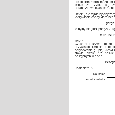
nie jestem mega mózgiem ja
,może za szybko się z
ograniczonym czasem na ho
Dzięki , ale fajnie byłoby zor
,oczywiście osoby które będą
gorgh
to byłby niegłupi pomysł zo
mgr_inz_r
@Kaz
Czasami odkrywa się koło 
oczywiście kwestia osobni
narysowania głupiej kreski
stawia pixele niż poskle
dostępnych w necie.
Georg
Znalazłem! :)
nickname
e-mail / website