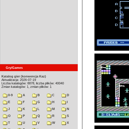
Gry/Games
Katalog gier (konwencja Kaz)
Aktualizacja: 2026-07-19
Liczba katalogów: 8878, liczba plików: 40040
Zmian katalogów: 1, zmian plików: 1
0-9
A
B
C
D
E
F
G
H
I
J
K
L
M
N
O
P
Q
R
S
T
U
V
W
X