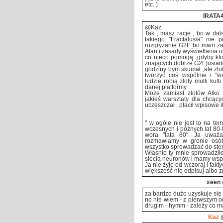
etc..)
IRATA
@Kaz
Tak , masz racje , bo w dals
takiego "Fractalus/a" nie
rozgryzanie G2F bo mam za d
Atari i zasady wyświetlania 
co nieco pomogą ,gdyby kto
znających dobrze G2F)usiadł 
godziny bym skumał ,ale zlot
tworzyć coś wspólnie i "w
ludzie robią zloty multi kul
danej platformy .
Może zamiast zlotów Alko
jakieś warsztaty dla chcąc
uczęszczał , płacił wpisowe it
" w ogóle nie jest to na te
wczesnych i późnych lat 80-
wora "lata 80". Ja uważ
rozmawiamy w gronie osób
wszystko sprowadzać do ster
Własnie ty mnie sprowadził
siecią neuronów i mamy wsp
Ja nie żyję od wczoraj i fakty
większość nie odpisuj albo z
xeen
za bardzo dużo uzyskuje się
no nie wiem - z pierwszym od
drugim - hymm - zależy co ma
Kaz
@