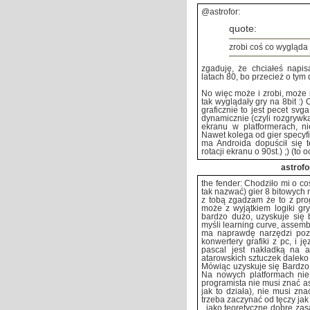
@astrofor:
quote:
zrobi coś co wygląda
zgaduję, że chciałeś napi
latach 80, bo przecież o tym 
No więc może i zrobi, może 
tak wyglądały gry na 8bit :)
graficznie to jest pecet svg
dynamicznie (czyli rozgryw
ekranu w platformerach, ni
Nawet kolega od gier specyfic
ma Androida dopuścił się 
rotacji ekranu o 90st.) ;) (to
astrofo
the fender: Chodziło mi o co
tak nazwać) gier 8 bitowych 
z tobą zgadzam że to z pr
może z wyjątkiem logiki gry
bardzo dużo, uzyskuje się
myśli learning curve, assembl
ma naprawdę narzędzi pozw
konwertery grafiki z pc, i 
pascal jest nakładką na a
atarowskich sztuczek daleko 
Mówiąc uzyskuje się Bardzo
Na nowych platformach nie
programista nie musi znać a
jak to działa), nie musi zna
trzeba zaczynać od tęczy jak
, jako teoretyczne dobre za