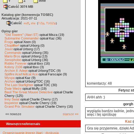
Y
Z
inne
Całość 3074 MB
Katalog gier (konwencja TOSEC)
Aktualizacja: 2021-07-11
Całość
,
md5
sha
(
7-Zip
,
TUGZip
)
Opisy gier
"Old Towers" (Atari ST)
opisał Misza (19)
Submarine Commander
opisał Kaz (36)
Frogs
opisał Xeen (0)
Choplifter!
opisał Urborg (0)
Joust
opisał Urborg (17)
Commando
opisał Urborg (35)
Mario Bros
opisał Urborg (13)
Xenophobe
opisał Urborg (36)
Robbo Forever
opisał tbxx (16)
Kolony 2106
opisał tbxx (3)
Archon II: Adept
opisał Urborg/TDC (9)
Spitfire Ace/Hellcat Ace
opisał Farscape (9)
Wyspa
opisał Kaz (9)
Archon
opisał Urborg/TDC (16)
komentarzy: 48
The Last Starfighter
opisał TDC (30)
Dwie Wieże
opisał Muffy (19)
Fetysz s
Basil The Great Mouse Detective
opisał Charlie
Cherry (125)
AHH ahh :)
Inny Świat
opisał Charlie Cherry (17)
Inspektor
opisał Charlie Cherry (19)
gorgh
Grand Prix Simulator
opisał Charlie Cherry (16)
wygląda bardzo ładnie, jedn
«« nowsze
starsze »»
więc i tej spróbuję
Kaz
@
Wewnętrzne/Internals
Gra się przyjemnie, dzięki A
Organizowanie imprez Atari - dyskusja