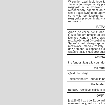
W sumie rozwinięcie tego ty
Jeszcze jedna gra mi się prz
rozgrywki w tej konwencj
wchodziliśmy agentem do sil
scroll i łazikowanie po labir
co chwile pomieszczenia p
rozgrywka przypominała właś
nazwę? :)
IRATA
@Kaz ,po części się z tobą
ludzie dopiero przecierali szl
Donkey Konga , który wysze
możliwości Atari ówcześni tw
"tęcze" i paskudnego sprita 
możliwości Ataryny zostały 
gdzie trzeba ,a koncepcja gr
właśnie jak już ktoś powiedz
astrofo
the fender : ta gra to countd
the fend
@astrofor: dzięki!
Tak teraz patrzę, jednak te p
the fender 
(a nawet rzekłbym całkiem inn
gorgh
jest 26.03 i dziś do 21 pojawi
mam nadzieję, że ktoś za to 