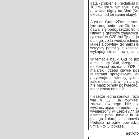
Irata - zrobienie Fractalusa 
JEDNA gra w tym stylu, z wy
powstała nigdy na Atari (Ko
okresu i od tej samej ekipy).
A co do Graph2Font to sam 
tym programie i że Cię to o
dawaj się podpuszczać trollo
istnienia grafików znającyc
rysować w G2F. Ani Ty, ani j
dlatego, że ta wiedza istniej
jakieś algorytmy, techniki i
wszyscy potrafią je zasto
wykopuje się od nowa, czasa
W temacie nauki G2F to już
architektury Atari, czego 
możliwości poznania G2F. T
malarski, trzeba chwilę p
rejestrami sprzętowymi, e
przyswajania wiedzy, tylko 
zależności, udziwnień archit
nie masz ochoty poświęcać. 
masz czasu na nie?
I jeszcze jedna sprawa: rozm
wie o G2F. Ja równie
zaawansowanego. Nie przy
wystarczająco kompetentny, 
wymierzony w Ciebie??? Ja
ostatnio prosił mnie o to K
piątego koloru), ale obawi
Podejdź na party, powiedz j
umiał - to Ci pokażę.
astrofo