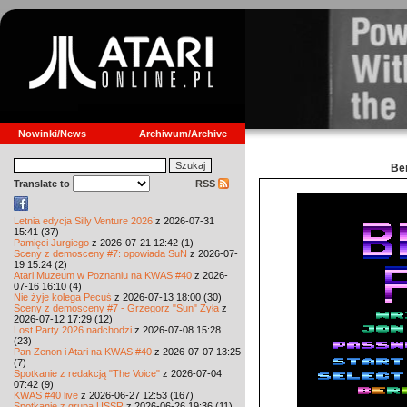
Nowinki/News
Archiwum/Archive
Be
Translate to
RSS
Letnia edycja Silly Venture 2026
z 2026-07-31
15:41 (37)
Pamięci Jurgiego
z 2026-07-21 12:42 (1)
Sceny z demosceny #7: opowiada SuN
z 2026-07-
19 15:24 (2)
Atari Muzeum w Poznaniu na KWAS #40
z 2026-
07-16 16:10 (4)
Nie żyje kolega Pecuś
z 2026-07-13 18:00 (30)
Sceny z demosceny #7 - Grzegorz "Sun" Żyła
z
2026-07-12 17:29 (12)
Lost Party 2026 nadchodzi
z 2026-07-08 15:28
(23)
Pan Zenon i Atari na KWAS #40
z 2026-07-07 13:25
(7)
Spotkanie z redakcją "The Voice"
z 2026-07-04
07:42 (9)
KWAS #40 live
z 2026-06-27 12:53 (167)
Spotkanie z grupą USSR
z 2026-06-26 19:36 (11)