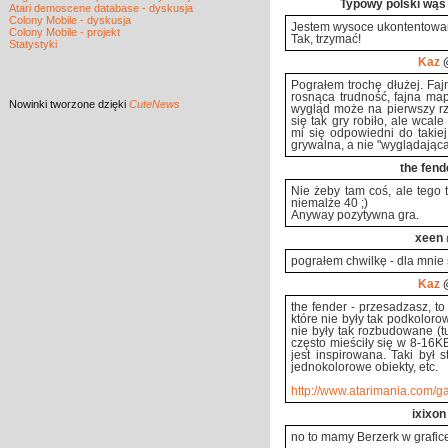
Typowy polski wąs
Atari demoscene database - dyskusja
Colony Mobile - dyskusja
Jestem wysoce ukontentowany
Colony Mobile - projekt
Tak, trzymać!
Statystyki
Kaz
@
Pograłem trochę dłużej. Faj
rosnąca trudność, fajna ma
Nowinki
tworzone dzięki
CuteNews
wygląd może na pierwszy rzu
się tak gry robiło, ale wcal
mi się odpowiedni do takiej
grywalna, a nie "wyglądająca
the fend
Nie żeby tam coś, ale tego t
niemalże 40 ;)
Anyway pozytywna gra.
xeen
pograłem chwilkę - dla mnie
Kaz
@
the fender - przesadzasz, to 
które nie były tak podkoloro
nie były tak rozbudowane (t
często mieściły się w 8-16KB
jest inspirowana. Taki był s
jednokolorowe obiekty, etc.
http://www.atarimania.com/ga
ixixon
no to mamy Berzerk w grafice