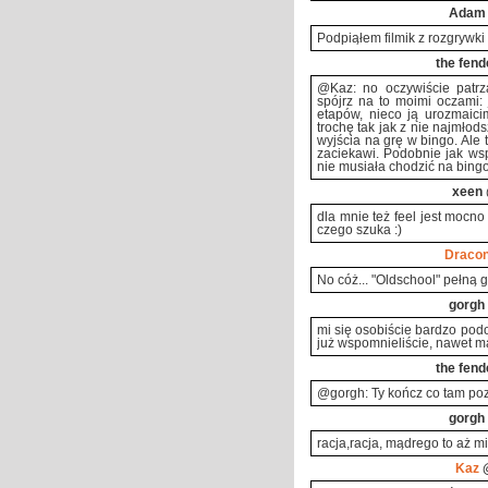
Adam
Podpiąłem filmik z rozgrywki
the fend
@Kaz: no oczywiście patrz
spójrz na to moimi oczami: 
etapów, nieco ją urozmaicim
trochę tak jak z nie najmłod
wyjścia na grę w bingo. Ale 
zaciekawi. Podobnie jak wsp
nie musiała chodzić na bing
xeen
dla mnie też feel jest mocno z
czego szuka :)
Draco
No cóż... "Oldschool" pełną g
gorgh
mi się osobiście bardzo podo
już wspomnieliście, nawet m
the fend
@gorgh: Ty kończ co tam po
gorgh
racja,racja, mądrego to aż m
Kaz
@