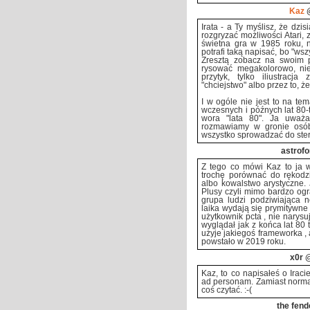
Kaz
@
Irata - a Ty myślisz, że dzi
rozgryzać możliwości Atari,
świetna gra w 1985 roku, n
potrafi taką napisać, bo "wsz
Zresztą zobacz na swoim pr
rysować megakolorowo, nie 
przytyk, tylko iliustracj
"chciejstwo" albo przez to, że
I w ogóle nie jest to na te
wczesnych i późnych lat 80-
wora "lata 80". Ja uważ
rozmawiamy w gronie osób
wszystko sprowadzać do ste
astrofo
Z tego co mówi Kaz to ja 
trochę porównać do rękodzi
albo kowalstwo arystyczne. J
Plusy czyli mimo bardzo ogr
grupa ludzi podziwiająca 
laika wydają się prymitywne 
użytkownik pcta , nie narysu
wyglądał jak z końca lat 80 
użyje jakiegoś frameworka , 
powstało w 2019 roku.
x0r
@
Kaz, to co napisałeś o Irac
ad personam. Zamiast normal
coś czytać. :-(
the fend