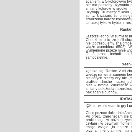
zdaniem, w 5-kolorowym tryb
nie ma potrzeby używania p
zmiany kolorów w środku lini
używają. Tu mamy: 5 kolor (
sprity. Uważam, że umieję
stworzenia bardzo kolorowej 
to raczej tylko w trybie hi-res.
Rasta
Jeszcze jedno. W sumie to ni
Chodzi mi o to, że jeśli ch
nie potrzebujemy znajomośc
wiąże asemblera 6502). Wy
wymienione przeze mnie wyżej
Te 3 proste techniki mo
samodzielnie.
xeen
zgadza się, Rastan. A mi ch
wiedzę na temat samego tool
niektórych rzeczy czy nie (
grafikiem trochę inaczej je
nisz w istocie. Większość w
zmiany położenia i szeroko
nakładania duchów.
IRATA
@Kaz , wiem znam te gry Luca
Chcę poznać dokładnie Archi
Po prostu zniechęcam się bo
braki mogą w późniejszych
czytam i w pewnym momenci
czego wzięło ,to dalsze c
przynajmniej dla mnie mija s