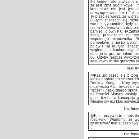
the fender - ale ja właśnie s
że jest zbyt ogólnikowe i n
komentarz nie jest jedna
uszczegółowieniem :). Tak mo
Ty przecież wiesz, że w przy
80-tych znacząco się różni
warto przypomnieć, były to
(seria XL weszła na dobre n
pamięci, głównie CTIA zamias
miały przełożenie na wy
wspólnego mianownika. Pr
gameplayu, a nie na wyracho
połowie lat 80-tych, znacz
względu na konkurencyjnoś
dlatego ta gra ewidetnie jes
80. Gdyby jeszcze wykorzyst
kolei byłby to styl graficzny la
IRATA
@Kaz ,po części się z tobą
ludzie dopiero przecierali szl
Donkey Konga , który wysze
możliwości Atari ówcześni tw
"tęcze" i paskudnego sprita 
możliwości Ataryny zostały 
gdzie trzeba ,a koncepcja gr
właśnie jak już ktoś powiedz
the fend
@Kaz: oczywiście napisał
rozgrywki. Wiadomo, że wo
zastosować tryb suszarkowy 
:)
the fend