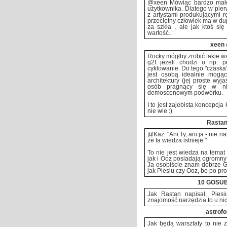
@xeen Mówiąc bardzo mało 
użytkownika. Dlatego w pie
z artystami produkującymi rę
przeciętny człowiek ma w du
za szkła , ale jak ktoś się
wartość.
xeen
Rocky mógłby zrobić takie w
g2f jeżeli chodzi o np. p
cyklowanie. Do tego "czaska" 
jest osobą idealnie mogąc
architektury (jej proste wyj
osób pragnący się w ni
demoscenowym podwórku.
I to jest zajebista koncepcja
nie wie :)
Rasta
@Kaz: "Ani Ty, ani ja - nie 
że ta wiedza istnieje."
To nie jest wiedza na temat
jak i Ooz posiadają ogromny 
Ja osobiście znam dobrze G2F
jak Piesiu czy Ooz, bo po pr
10 GOSUB
Jak Rastan napisał, Piesi
znajomość narzędzia to u ni
astrofo
Jak będą warsztaty to nie z