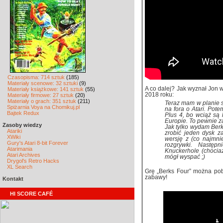
Czasopisma: 714 sztuk
(185)
Materiały scenowe: 32 sztuki
(9)
A co dalej? Jak wyznał Jon 
Materiały książkowe: 141 sztuk
(55)
2018 roku:
Materiały firmowe: 27 sztuk
(20)
Materiały o grach: 351 sztuk
(211)
Teraz mam w planie s
Spiżarnia Voya na Chomikuj.pl
na fora o Atari. Pot
Bajtek Redux
Plus 4, bo wciąż są
Europie. To pewnie za
Zasoby wiedzy
Jak tylko wydam Berk
Atariki
zrobić jeden dysk z
XWiki
wersję z (co najmni
Gury's Atari 8-bit Forever
rozgrywki. Następ
Atarimania
Knuckerhole (chociaż
Atari Archives
mógł wyspać ;)
Drygol's Retro Hacks
XL Search
Grę „Berks Four” można po
zabawy!
Kontakt
HI SCORE CAFÉ