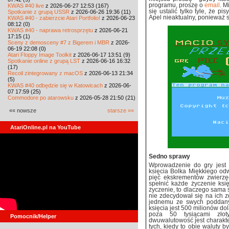
programu, proszę o
email
. M
KWAS #40 live
z 2026-06-27 12:53 (167)
się ustalić tylko tyle, że pi
Spotkanie z grupą USSR
z 2026-06-26 19:36 (11)
Apel nieaktualny, ponieważ 
KWAS #40 - zabierzcie Atari Portfolio!
z 2026-06-23
08:12 (0)
KWAS #40 - naprawa retrosprzętu
z 2026-06-21
17:15 (1)
Sceny z demosceny #7 z Bigerem i MBR
z 2026-
06-19 22:08 (0)
Atari Floppy Image Toolkit
z 2026-06-17 13:51 (9)
Spotkanie online z grupą LST
z 2026-06-16 16:32
(17)
Recoil zintegrowany z macOS
z 2026-06-13 21:34
(5)
KWAS #40 odbędzie się w Katowicach
z 2026-06-
07 17:59 (25)
Commodore po atarowsku
z 2026-05-28 21:50 (21)
«« nowsze
starsze »»
AtariOnline.pl na YouTube
Sedno sprawy
Wprowadzenie do gry jest k
księcia Bolka Miękkiego od
pięć ekskrementów zwierzę
spełnić każde życzenie ksi
życzenie, to dlaczego sama s
nie zdecydował się na ich z
jednemu ze swych poddany
księcia jest 500 milionów do
poza 50 tysiącami złot
Pomocnik/Helper
dwuwalutowość jest charakter
tych, kiedy to obie waluty 