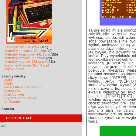
Tą grę udało mi się ukończ
całości. Nie wszystkie czy
wykonać, ale bez ich wykon
sobą powiązane i nie tworz
wydać, umieszczone są w 
Czasopisma: 714 sztuk
(185)
pisane są dużymi literami – 
Materiały scenowe: 32 sztuki
(9)
jak zwykle, nie powinny t
Materiały książkowe: 141 sztuk
(55)
końca. Przy wypełnianiu m
Materiały firmowe: 27 sztuk
(20)
jednak kilka wskazówek form
Materiały o grach: 351 sztuk
(211)
komendą [POMOCY] lub [
Spiżarnia Voya na Chomikuj.pl
przydatną w grze, jeśli zaś
Bajtek Redux
posługuje, wystarczy wp
polskimi znakami (uzyskiwan
Zasoby wiedzy
służy słowo [PATRZĘ], zaś
Atariki
wyboru: [SPIS], [INVENTORY
XWiki
kierunków trzeba używać [W]
Gury's Atari 8-bit Forever
można używać też polecenia
Atarimania
ekranie widoczny był tylko
Atari Archives
polecenia [TEKST] [TEXT] lu
Drygol's Retro Hacks
tekstem używa się komendy 
XL Search
chcesz zakończyć grę i za
użyć wymienionych w słow
Kontakt
żadna z nich nie działa 
wystartować grę od nowa.
stanu poczynań, co ze względ
HI SCORE CAFÉ
wadą.