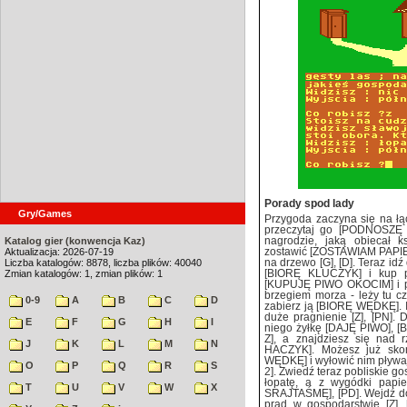
Porady spod lady
Gry/Games
Przygoda zaczyna się na łą
przeczytaj go [PODNOSZĘ 
Katalog gier (konwencja Kaz)
nagrodzie, jaką obiecał 
Aktualizacja: 2026-07-19
zostawić [ZOSTAWIAM PAPIER
Liczba katalogów: 8878, liczba plików: 40040
na drzewo [G], [D]. Teraz idź
Zmian katalogów: 1, zmian plików: 1
[BIORĘ KLUCZYK] i kup p
[KUPUJĘ PIWO OKOCIM] i podą
brzegiem morza - leży tu cz
0-9
A
B
C
D
zabierz ją [BIORĘ WĘDKĘ]. I
duże pragnienie [Z], [PN].
E
F
G
H
I
niego żyłkę [DAJĘ PIWO], [
Z], a znajdziesz się nad 
J
K
L
M
N
HACZYK]. Możesz już sko
WĘDKĘ] i wyłowić nim pływ
O
P
Q
R
S
2]. Zwiedź teraz pobliskie g
łopatę, a z wygódki papi
T
U
V
W
X
SRAJTAŚMĘ], [PD]. Wejdź do
prąd w gospodarstwie [Z]