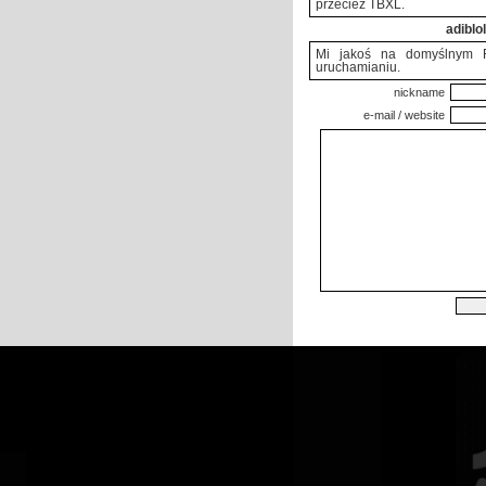
przeciez TBXL.
adiblol
Mi jakoś na domyślnym R
uruchamianiu.
nickname
e-mail / website