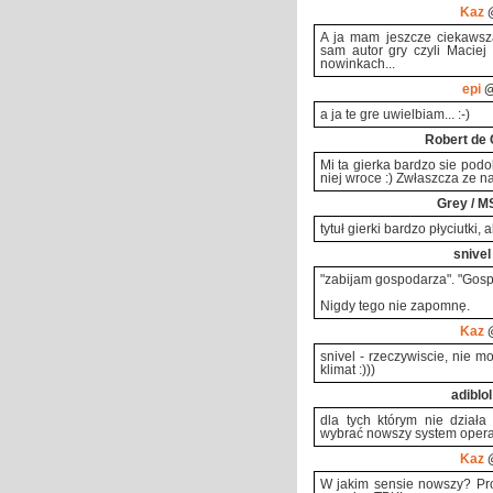
Kaz
@
A ja mam jeszcze ciekawsza
sam autor gry czyli Maciej
nowinkach...
epi
@
a ja te gre uwielbiam... :-)
Robert de 
Mi ta gierka bardzo sie pod
niej wroce :) Zwłaszcza ze n
Grey / M
tytuł gierki bardzo płyciutki,
snivel
"zabijam gospodarza". "Gos
Nigdy tego nie zapomnę.
Kaz
@
snivel - rzeczywiscie, nie 
klimat :)))
adiblol
dla tych którym nie działa
wybrać nowszy system opera
Kaz
@
W jakim sensie nowszy? Pro