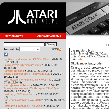
Nowinki/News
Archiwum/Archive
P
Translate to
RSS
dystrubutora brak
autor: Maciej "The Zio" Czar
opis: Krzysztof "Kaz" Ziembik
Spotkanie z demosceną #9: STeel/Tori
z 2026-08-
pliki:
tutaj
07 20:49 (0)
Okoliczności przyrody
Letnia edycja Silly Venture 2026
z 2026-07-31
Ta gra o dość prowokacyjny
15:41 (38)
posiadającą co prawda nieco
Pamięci Jurgiego
z 2026-07-21 12:42 (1)
dla przebiegu gry – ani nie
Sceny z demosceny #7: opowiada SuN
z 2026-07-
nie pomaga. Nie ma równi
19 15:24 (2)
skromnej muzyki na ekranie 
Atari Muzeum w Poznaniu na KWAS #40
z 2026-
masa niedoróbek i niewy
07-16 16:10 (4)
nieskomplikowanymi i w sum
Nie żyje kolega Pecuś
z 2026-07-13 18:00 (30)
bardziej w szeregu ciekawost
Sceny z demosceny #7 - Grzegorz "Sun" Żyła
z
zrozumiałe, gdy uświadomim
2026-07-12 17:29 (12)
początkującego programisty
Lost Party 2026 nadchodzi
z 2026-07-08 15:28
prawdopodobnie jako pierw
(23)
autora. Tenże autor z cza
Pan Zenon i Atari na KWAS #40
z 2026-07-07 13:25
czego dowodem gra „Wyspa” 
(7)
grę jakością wykonania o
Spotkanie z redakcją "The Voice"
z 2026-07-04
miejscu prośbę - gdyby kto
07:42 (9)