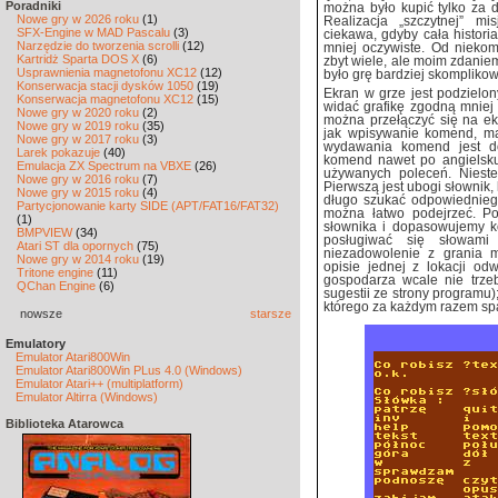
Poradniki
można było kupić tylko za d
Nowe gry w 2026 roku
(1)
Realizacja „szczytnej” m
SFX-Engine w MAD Pascalu
(3)
ciekawa, gdyby cała histori
Narzędzie do tworzenia scrolli
(12)
mniej oczywiste. Od nieko
Kartridż Sparta DOS X
(6)
zbyt wiele, ale moim zdani
Usprawnienia magnetofonu XC12
(12)
było grę bardziej skompliko
Konserwacja stacji dysków 1050
(19)
Ekran w grze jest podzielo
Konserwacja magnetofonu XC12
(15)
widać grafikę zgodną mniej 
Nowe gry w 2020 roku
(2)
można przełączyć się na ek
Nowe gry w 2019 roku
(35)
jak wpisywanie komend, ma
Nowe gry w 2017 roku
(3)
wydawania komend jest do
Larek pokazuje
(40)
komend nawet po angielsku,
Emulacja ZX Spectrum na VBXE
(26)
używanych poleceń. Niest
Nowe gry w 2016 roku
(7)
Pierwszą jest ubogi słownik,
Nowe gry w 2015 roku
(4)
długo szukać odpowiednieg
Partycjonowanie karty SIDE (APT/FAT16/FAT32)
można łatwo podejrzeć. P
(1)
słownika i dopasowujemy k
BMPVIEW
(34)
posługiwać się słowami
Atari ST dla opornych
(75)
niezadowolenie z grania 
Nowe gry w 2014 roku
(19)
opisie jednej z lokacji od
Tritone engine
(11)
gospodarza wcale nie trzeb
QChan Engine
(6)
sugestii ze strony programu)
którego za każdym razem sp
nowsze
starsze
Emulatory
Emulator Atari800Win
Emulator Atari800Win PLus 4.0 (Windows)
Emulator Atari++ (multiplatform)
Emulator Altirra (Windows)
Biblioteka Atarowca