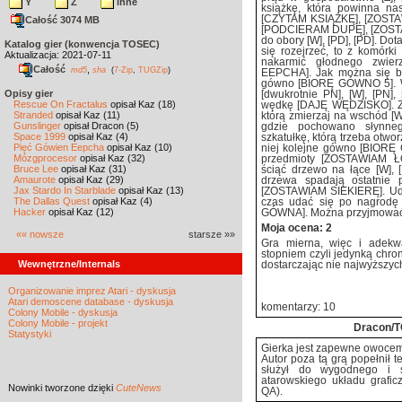
Y
Z
inne
książkę, która powinna n
[CZYTAM KSIĄŻKĘ], [ZOSTA
Całość 3074 MB
[PODCIERAM DUPĘ], [ZOST
do obory [W], [PD], [PD]. Dot
Katalog gier (konwencja TOSEC)
się rozejrzeć, to z komórk
Aktualizacja: 2021-07-11
nakarmić głodnego zwier
Całość
,
md5
sha
(
7-Zip
,
TUGZip
)
EEPCHA]. Jak można się by
gówno [BIORĘ GÓWNO 5]. Wr
Opisy gier
[dwukrotnie PN], [W], [PN],
Rescue On Fractalus
opisał Kaz (18)
wędkę [DAJĘ WĘDZISKO]. Za
Stranded
opisał Kaz (11)
którą zmierzaj na wschód [W
Gunslinger
opisał Dracon (5)
gdzie pochowano słynne
Space 1999
opisał Kaz (4)
szkatułkę, którą trzeba ot
Pięć Gówien Eepcha
opisał Kaz (10)
niej kolejne gówno [BIORĘ
Mózgprocesor
opisał Kaz (32)
przedmioty [ZOSTAWIAM Ł
Bruce Lee
opisał Kaz (31)
ściąć drzewo na łące [W],
Amaurote
opisał Kaz (29)
drzewa spadają ostatnie
Jax Stardo In Starblade
opisał Kaz (13)
[ZOSTAWIAM SIEKIERĘ]. Uda
The Dallas Quest
opisał Kaz (4)
czas udać się po nagrodę [
Hacker
opisał Kaz (12)
GÓWNA]. Można przyjmować g
Moja ocena: 2
«« nowsze
starsze »»
Gra mierna, więc i adekw
stopniem czyli jedynką chroni
Wewnętrzne/Internals
dostarczając nie najwyższych
Organizowanie imprez Atari - dyskusja
Atari demoscene database - dyskusja
komentarzy: 10
Colony Mobile - dyskusja
Colony Mobile - projekt
Dracon/
Statystyki
Gierka jest zapewne owocem
Autor poza tą grą popełnił t
służył do wygodnego i sz
atarowskiego układu grafic
Nowinki
tworzone dzięki
CuteNews
QA).