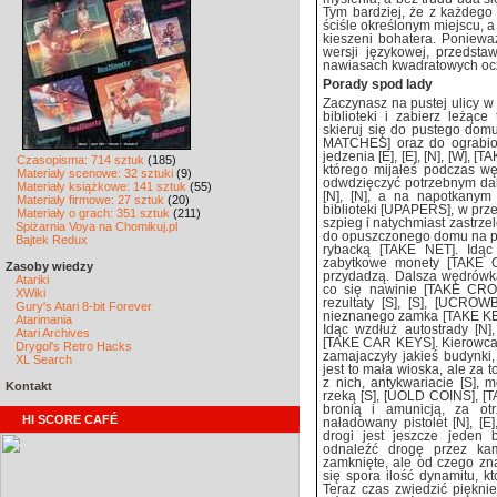
Tym bardziej, że z każdego 
ściśle określonym miejscu, a
kieszeni bohatera. Poniewa
wersji językowej, przedsta
nawiasach kwadratowych ocz
Porady spod lady
Zaczynasz na pustej ulicy w 
biblioteki i zabierz leżą
skieruj się do pustego domu 
MATCHES] oraz do ograbion
jedzenia [E], [E], [N], [W],
Czasopisma: 714 sztuk
(185)
którego mijałeś podczas wę
Materiały scenowe: 32 sztuki
(9)
odwdzięczyć potrzebnym da
Materiały książkowe: 141 sztuk
(55)
[N], [N], a na napotkanym
Materiały firmowe: 27 sztuk
(20)
biblioteki [UPAPERS], w pr
Materiały o grach: 351 sztuk
(211)
szpieg i natychmiast zastrze
Spiżarnia Voya na Chomikuj.pl
do opuszczonego domu na pus
Bajtek Redux
rybacką [TAKE NET]. Idąc w
zabytkowe monety [TAKE O
Zasoby wiedzy
przydadzą. Dalsza wędrówka
Atariki
co się nawinie [TAKE CRO
XWiki
rezultaty [S], [S], [UCRO
Gury's Atari 8-bit Forever
nieznanego zamka [TAKE KEY]
Atarimania
Idąc wzdłuż autostrady [N]
Atari Archives
[TAKE CAR KEYS]. Kierowca p
Drygol's Retro Hacks
zamajaczyły jakieś budynki,
XL Search
jest to mała wioska, ale za
z nich, antykwariacie [S],
Kontakt
rzeką [S], [UOLD COINS], [
bronią i amunicją, za o
HI SCORE CAFÉ
naładowany pistolet [N], [
drogi jest jeszcze jeden 
odnaleźć drogę przez kami
zamknięte, ale od czego zn
się spora ilość dynamitu, 
Teraz czas zwiedzić pięknie