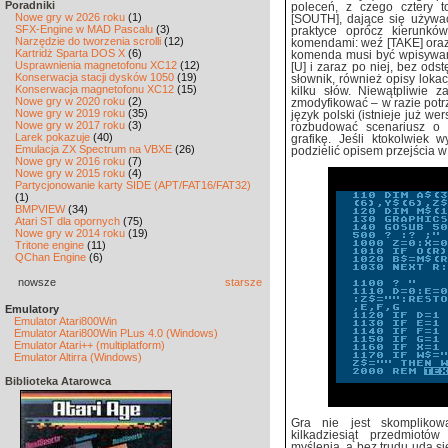
Poradniki
poleceń, z czego cztery t
Nowe gry w 2026 roku
(1)
[SOUTH], dające się używać 
SFX-Engine w MAD Pascalu
(3)
praktyce oprócz kierunkó
Narzędzie do tworzenia scrolli
(12)
komendami: weź [TAKE] oraz 
Kartridż Sparta DOS X
(6)
komenda musi być wpisywana
Usprawnienia magnetofonu XC12
(12)
[U] i zaraz po niej, bez od
Konserwacja stacji dysków 1050
(19)
słownik, również opisy lokac
Konserwacja magnetofonu XC12
(15)
kilku słów. Niewątpliwie 
Nowe gry w 2020 roku
(2)
zmodyfikować – w razie potr
Nowe gry w 2019 roku
(35)
język polski (istnieje już we
Nowe gry w 2017 roku
(3)
rozbudować scenariusz o 
Larek pokazuje
(40)
grafikę. Jeśli ktokolwiek 
Emulacja ZX Spectrum na VBXE
(26)
podzielić opisem przejścia w
Nowe gry w 2016 roku
(7)
Nowe gry w 2015 roku
(4)
Partycjonowanie karty SIDE (APT/FAT16/FAT32)
(1)
BMPVIEW
(34)
Atari ST dla opornych
(75)
Nowe gry w 2014 roku
(19)
Tritone engine
(11)
QChan Engine
(6)
nowsze
starsze
Emulatory
Emulator Atari800Win
Emulator Atari800Win PLus 4.0 (Windows)
Emulator Atari++ (multiplatform)
Emulator Altirra (Windows)
Biblioteka Atarowca
Gra nie jest skomplikowa
kilkadziesiąt przedmiotó
myślenia, a bez trudu uda s