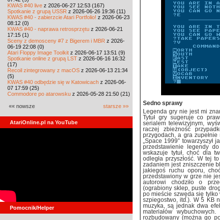
KWAS #40 live
z 2026-06-27 12:53 (167)
Spotkanie z grupą USSR
z 2026-06-26 19:36 (11)
KWAS #40 - zabierzcie Atari Portfolio!
z 2026-06-23
08:12 (0)
KWAS #40 - naprawa retrosprzętu
z 2026-06-21
17:15 (1)
Sceny z demosceny #7 z Bigerem i MBR
z 2026-
06-19 22:08 (0)
Atari Floppy Image Toolkit
z 2026-06-17 13:51 (9)
Spotkanie online z grupą LST
z 2026-06-16 16:32
(17)
Recoil zintegrowany z macOS
z 2026-06-13 21:34
(5)
KWAS #40 odbędzie się w Katowicach
z 2026-06-
07 17:59 (25)
Commodore po atarowsku
z 2026-05-28 21:50 (21)
Sedno sprawy
«« nowsze
starsze »»
Legenda gry nie jest mi zna
Tytuł gry sugeruje co pra
AtariOnline.pl na YouTube
serialem telewizyjnym, wyś
raczej zbieżność przypad
przygodach, a gra zupełnie
„Space 1999” towarzyszył ja
przedstawienie legendy do
wskazuje tytuł, choć dla 
odległa przyszłość. W tej to
zadaniem jest zniszczenie bl
jakiegoś ruchu oporu, ch
przedstawiony w grze nie je
autorowi chodziło o przeds
(ograbiony sklep, puste drog
po mieście szwęda się tylko
szpiegostwo, itd.). W 5 KB n
muzyka, są jednak dwa efek
Pomocnik/Helper
materiałów wybuchowych. 
rozbudowany (można go pod