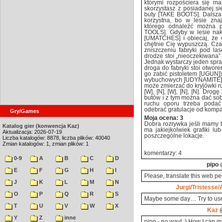
którymi rozpościera się malo
skorzystasz z posiadanej si
buty [TAKE BOOTS]. Dalsza
korzystna, bo w lesie zn
którego odnaleźć można 
TOOLS]. Gdyby w lesie nakry
[UMATCHES] i obiecaj, że w
chętnie Cię wypuszczą. Czas
zniszczeniu fabryki pod lase
drodze stoi „nieoczekiwana”
Jednak wystarczy jeden spraw
droga do fabryki stoi otwor
go zabić pistoletem [UGUN]) 
wybuchowych [UDYNAMITE]. W
może zmierzać do kryjówki ru
[W], [N], [W], [N], [N]. Dro
butów i z tym można dać sob
ruchu oporu trzeba poda
odebrać gratulacje od komp
Gry/Games
Moja ocena: 3
Dobra rozrywka jeśli mamy 
Katalog gier (konwencja Kaz)
ma jakiejkolwiek grafiki lu
Aktualizacja: 2026-07-19
poszczególne lokacje.
Liczba katalogów: 8878, liczba plików: 40040
Zmian katalogów: 1, zmian plików: 1
komentarzy: 4
0-9
A
B
C
D
pipo
@
E
F
G
H
I
Please, translate this web peg
J
K
L
M
N
Jurgi/Tristesse/A
O
P
Q
R
S
Maybe some day… Try to u
T
U
V
W
X
Kaz
@
Y
Z
inne
pipo - no way! :) How I can m