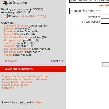
Całość 3074 MB
macie
Katalog gier (konwencja TOSEC)
drogi maćku dajmi grę
Aktualizacja: 2021-07-11
Całość
,
md5
sha
(
7-Zip
,
TUGZip
)
nickname
e-mail / website
Opisy gier
Rescue On Fractalus
opisał Kaz (18)
Stranded
opisał Kaz (11)
Gunslinger
opisał Dracon (5)
Space 1999
opisał Kaz (4)
Pięć Gówien Eepcha
opisał Kaz (10)
Mózgprocesor
opisał Kaz (32)
Bruce Lee
opisał Kaz (31)
Amaurote
opisał Kaz (29)
Jax Stardo In Starblade
opisał Kaz (13)
The Dallas Quest
opisał Kaz (4)
Hacker
opisał Kaz (12)
«« nowsze
starsze »»
Wewnętrzne/Internals
Organizowanie imprez Atari - dyskusja
Atari demoscene database - dyskusja
Colony Mobile - dyskusja
Colony Mobile - projekt
Statystyki
Nowinki
tworzone dzięki
CuteNews