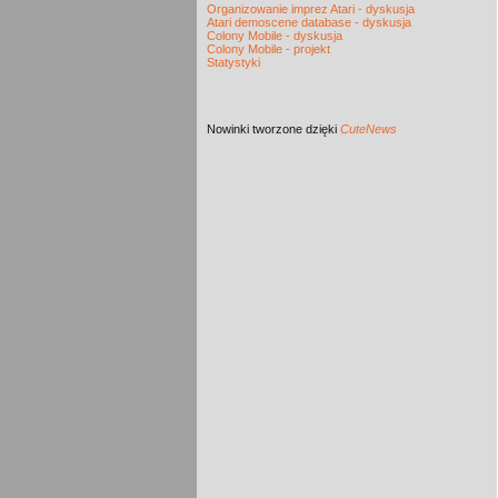
Organizowanie imprez Atari - dyskusja
Atari demoscene database - dyskusja
Colony Mobile - dyskusja
Colony Mobile - projekt
Statystyki
Nowinki
tworzone dzięki
CuteNews