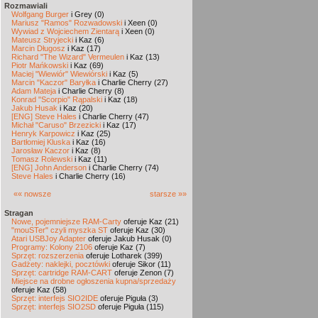
Rozmawiali
Wolfgang Burger
i Grey (0)
Mariusz "Ramos" Rozwadowski
i Xeen (0)
Wywiad z Wojciechem Zientarą
i Xeen (0)
Mateusz Stryjecki
i Kaz (6)
Marcin Długosz
i Kaz (17)
Richard "The Wizard" Vermeulen
i Kaz (13)
Piotr Mańkowski
i Kaz (69)
Maciej "Wiewiór" Wiewiórski
i Kaz (5)
Marcin "Kaczor" Baryłka
i Charlie Cherry (27)
Adam Mateja
i Charlie Cherry (8)
Konrad "Scorpio" Rąpalski
i Kaz (18)
Jakub Husak
i Kaz (20)
[ENG] Steve Hales
i Charlie Cherry (47)
Michał "Caruso" Brzezicki
i Kaz (17)
Henryk Karpowicz
i Kaz (25)
Bartłomiej Kluska
i Kaz (16)
Jarosław Kaczor
i Kaz (8)
Tomasz Rolewski
i Kaz (11)
[ENG] John Anderson
i Charlie Cherry (74)
Steve Hales
i Charlie Cherry (16)
«« nowsze
starsze »»
Stragan
Nowe, pojemniejsze RAM-Carty
oferuje Kaz (21)
"mouSTer" czyli myszka ST
oferuje Kaz (30)
Atari USBJoy Adapter
oferuje Jakub Husak (0)
Programy: Kolony 2106
oferuje Kaz (7)
Sprzęt: rozszerzenia
oferuje Lotharek (399)
Gadżety: naklejki, pocztówki
oferuje Sikor (11)
Sprzęt: cartridge RAM-CART
oferuje Zenon (7)
Miejsce na drobne ogłoszenia kupna/sprzedaży
oferuje Kaz (58)
Sprzęt: interfejs SIO2IDE
oferuje Piguła (3)
Sprzęt: interfejs SIO2SD
oferuje Piguła (115)