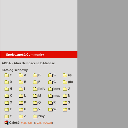
Społeczność/Community
ADDA - Atari Demoscene DAtabase
Katalog scenowy
#
A
B
C
cp
D
E
F
G
gfx
H
I
!info
inne
J
K
L
M
msx
N
O
P
Q
R
S
T
U
V
W
X
Y
Z
ziny
Całość
,
md5
sha
(
7-Zip
,
TUGZip
)