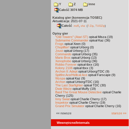
Y
Z
inne
Całość 3074 MB
Katalog gier (konwencja TOSEC)
Aktualizacja: 2021-07-11
Całość
,
md5
sha
(
7-Zip
,
TUGZip
)
Opisy gier
"Old Towers" (Atari ST)
opisał Misza (19)
Submarine Commander
opisał Kaz (36)
Frogs
opisał Xeen (0)
Choplifter!
opisał Urborg (0)
Joust
opisał Urborg (17)
Commando
opisał Urborg (35)
Mario Bros
opisał Urborg (13)
Xenophobe
opisał Urborg (36)
Robbo Forever
opisał tbxx (16)
Kolony 2106
opisał tbxx (3)
Archon II: Adept
opisał Urborg/TDC (9)
Spitfire Ace/Hellcat Ace
opisał Farscape (9)
Wyspa
opisał Kaz (9)
Archon
opisał Urborg/TDC (16)
The Last Starfighter
opisał TDC (30)
Dwie Wieże
opisał Muffy (19)
Basil The Great Mouse Detective
opisał Charlie
Cherry (125)
Inny Świat
opisał Charlie Cherry (17)
Inspektor
opisał Charlie Cherry (19)
Grand Prix Simulator
opisał Charlie Cherry (16)
«« nowsze
starsze »»
Wewnętrzne/Internals