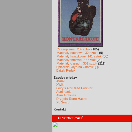
Czasopisma: 714 sztuk
(185)
Materiały scenowe: 32 sztuki
(9)
Materiały książkowe: 141 sztuk
(55)
Materiały firmowe: 27 sztuk
(20)
Materiały o grach: 351 sztuk
(211)
Spiżarnia Voya na Chomikuj.pl
Bajtek Redux
Zasoby wiedzy
Atariki
XWiki
Gury's Atari 8-bit Forever
Atarimania
Atari Archives
Drygol's Retro Hacks
XL Search
Kontakt
HI SCORE CAFÉ