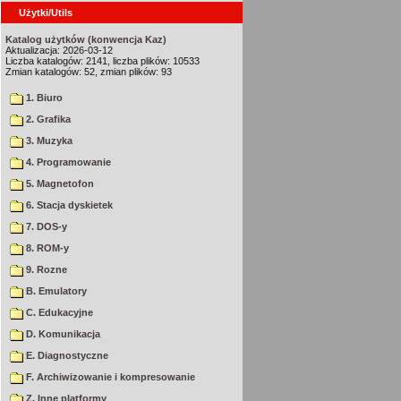
Użytki/Utils
Katalog użytków (konwencja Kaz)
Aktualizacja: 2026-03-12
Liczba katalogów: 2141, liczba plików: 10533
Zmian katalogów: 52, zmian plików: 93
1. Biuro
2. Grafika
3. Muzyka
4. Programowanie
5. Magnetofon
6. Stacja dyskietek
7. DOS-y
8. ROM-y
9. Rozne
B. Emulatory
C. Edukacyjne
D. Komunikacja
E. Diagnostyczne
F. Archiwizowanie i kompresowanie
Z. Inne platformy