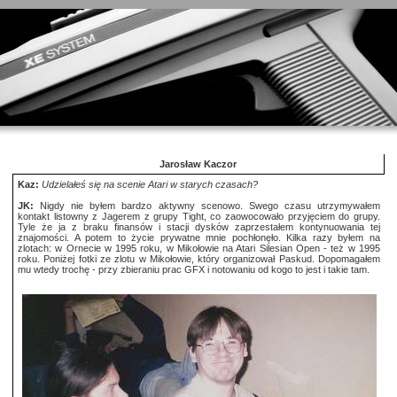
Jarosław Kaczor
Kaz:
Udzielałeś się na scenie Atari w starych czasach?
JK:
Nigdy nie byłem bardzo aktywny scenowo. Swego czasu utrzymywałem
kontakt listowny z Jagerem z grupy Tight, co zaowocowało przyjęciem do grupy.
Tyle że ja z braku finansów i stacji dysków zaprzestałem kontynuowania tej
znajomości. A potem to życie prywatne mnie pochłonęło. Kilka razy byłem na
zlotach: w Ornecie w 1995 roku, w Mikołowie na Atari Silesian Open - też w 1995
roku. Poniżej fotki ze zlotu w Mikołowie, który organizował Paskud. Dopomagałem
mu wtedy trochę - przy zbieraniu prac GFX i notowaniu od kogo to jest i takie tam.