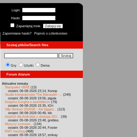
Login:
Hasło:
Zapamiętaj mnie
Zapomniane hasło?
Poproś o członkostwo
Szukaj plików/Search files
Gry
Użytki
Dema
Forum Atarum
Aktualne tematy
Starquake VBXE
(13)
ostatni: 06-08-2026 23:14, Konop
Studio komputerowe The Marauder -...
(249)
ostatni: 06-08-2026 19:56, pigula
Książka Gorgha o asemblerze
(79)
ostatni: 06-08-2026 15:35, tOri
Silly Venture 2026SE - the bigges...
(113)
ostatni: 06-08-2026 00:48, tdc
AspeQt dla Androida z obsługą SIO...
(39)
ostatni: 05-08-2026 23:48, greblus
Muzycy scenowi...
(134)
ostatni: 05-08-2026 20:44, Foster
RMT hacking
(468)
ostatni: 05-08-2026 18:57, emkay