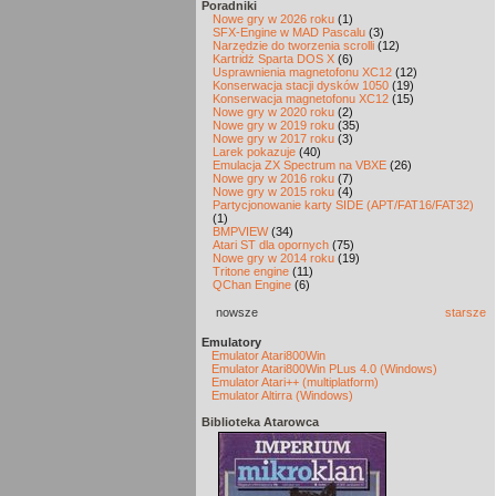
Poradniki
Nowe gry w 2026 roku
(1)
SFX-Engine w MAD Pascalu
(3)
Narzędzie do tworzenia scrolli
(12)
Kartridż Sparta DOS X
(6)
Usprawnienia magnetofonu XC12
(12)
Konserwacja stacji dysków 1050
(19)
Konserwacja magnetofonu XC12
(15)
Nowe gry w 2020 roku
(2)
Nowe gry w 2019 roku
(35)
Nowe gry w 2017 roku
(3)
Larek pokazuje
(40)
Emulacja ZX Spectrum na VBXE
(26)
Nowe gry w 2016 roku
(7)
Nowe gry w 2015 roku
(4)
Partycjonowanie karty SIDE (APT/FAT16/FAT32)
(1)
BMPVIEW
(34)
Atari ST dla opornych
(75)
Nowe gry w 2014 roku
(19)
Tritone engine
(11)
QChan Engine
(6)
nowsze
starsze
Emulatory
Emulator Atari800Win
Emulator Atari800Win PLus 4.0 (Windows)
Emulator Atari++ (multiplatform)
Emulator Altirra (Windows)
Biblioteka Atarowca