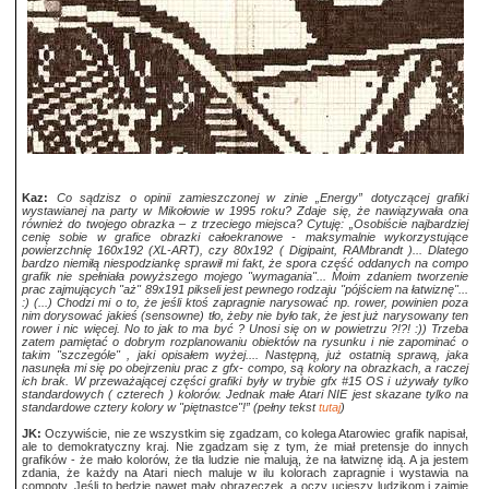
Kaz:
Co sądzisz o opinii zamieszczonej w zinie „Energy” dotyczącej grafiki
wystawianej na party w Mikołowie w 1995 roku? Zdaje się, że nawiązywała ona
również do twojego obrazka – z trzeciego miejsca? Cytuję:
„Osobiście najbardziej
cenię sobie w grafice obrazki całoekranowe - maksymalnie wykorzystujące
powierzchnię 160x192 (XL-ART), czy 80x192 ( Digipaint, RAMbrandt )... Dlatego
bardzo niemiłą niespodziankę sprawił mi fakt, że spora część oddanych na compo
grafik nie spełniała powyższego mojego "wymagania"... Moim zdaniem tworzenie
prac zajmujących "aż" 89x191 pikseli jest pewnego rodzaju "pójściem na łatwiznę"...
:) (...) Chodzi mi o to, że jeśli ktoś zapragnie narysować np. rower, powinien poza
nim dorysować jakieś (sensowne) tło, żeby nie było tak, że jest już narysowany ten
rower i nic więcej. No to jak to ma być ? Unosi się on w powietrzu ?!?! :)) Trzeba
zatem pamiętać o dobrym rozplanowaniu obiektów na rysunku i nie zapominać o
takim "szczególe" , jaki opisałem wyżej.... Następną, już ostatnią sprawą, jaka
nasunęła mi się po obejrzeniu prac z gfx- compo, są kolory na obrazkach, a raczej
ich brak. W przeważającej części grafiki były w trybie gfx #15 OS i używały tylko
standardowych ( czterech ) kolorów. Jednak małe Atari NIE jest skazane tylko na
standardowe cztery kolory w "piętnastce"!”
(pełny tekst
tutaj
)
JK:
Oczywiście, nie ze wszystkim się zgadzam, co kolega Atarowiec grafik napisał,
ale to demokratyczny kraj. Nie zgadzam się z tym, że miał pretensje do innych
grafików - że mało kolorów, że tła ludzie nie malują, że na łatwiznę idą. A ja jestem
zdania, że każdy na Atari niech maluje w ilu kolorach zapragnie i wystawia na
compoty. Jeśli to będzie nawet mały obrazeczek, a oczy ucieszy ludzikom i zajmie