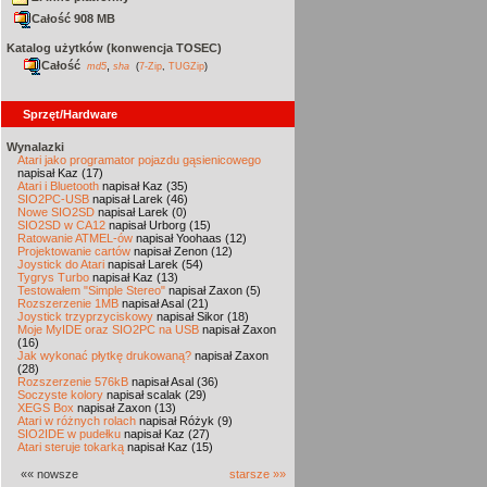
Całość 908 MB
Katalog użytków (konwencja TOSEC)
Całość
,
md5
sha
(
7-Zip
,
TUGZip
)
Sprzęt/Hardware
Wynalazki
Atari jako programator pojazdu gąsienicowego
napisał Kaz (17)
Atari i Bluetooth
napisał Kaz (35)
SIO2PC-USB
napisał Larek (46)
Nowe SIO2SD
napisał Larek (0)
SIO2SD w CA12
napisał Urborg (15)
Ratowanie ATMEL-ów
napisał Yoohaas (12)
Projektowanie cartów
napisał Zenon (12)
Joystick do Atari
napisał Larek (54)
Tygrys Turbo
napisał Kaz (13)
Testowałem "Simple Stereo"
napisał Zaxon (5)
Rozszerzenie 1MB
napisał Asal (21)
Joystick trzyprzyciskowy
napisał Sikor (18)
Moje MyIDE oraz SIO2PC na USB
napisał Zaxon
(16)
Jak wykonać płytkę drukowaną?
napisał Zaxon
(28)
Rozszerzenie 576kB
napisał Asal (36)
Soczyste kolory
napisał scalak (29)
XEGS Box
napisał Zaxon (13)
Atari w różnych rolach
napisał Różyk (9)
SIO2IDE w pudełku
napisał Kaz (27)
Atari steruje tokarką
napisał Kaz (15)
«« nowsze
starsze »»