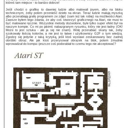
któreś tam miejsce - to bardzo dobrze!
Jeśli chodzi o grafikę to dawniej ludzie albo malowali joyem, albo na bloku
technicznym, żeby potem przenieść dzieło na ekran. Teraz ludzie malują myszką
albo przerabiają grafę programem ze zdjęć (sam też tak robię) na możliwości Atari.
Zawsze byłem tego zdania, że aby coś stworzyć graficznego na Atari, nie musi to
być malowane ręcznie. Wszystkie metody dozwolone, byle tylko super efekt był na
naszym kompie. Co mi po jakimś nabazgranym rysunku, który nie jest ładny (OK!
Może to jest sztuka - ale ja się nie znam). Wolę przerabiać skany tak, żeby
szokowały ilością kolorów, a nie jest to łatwe i użytkownicy G2F o tym wiedzą.
Zgodzę się jedynie z taką krytyką, jeśli ktoś wystawi zeskanowany bez żadnej
obróbki obraz. Ale jak ktoś przerysował obrazek na blok, potem żmudnie
wprowadzał do kompa i jeszcze coś podorabiał to czemu tego nie akceptować?