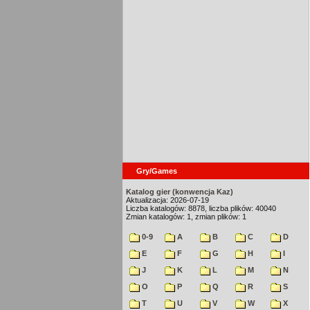
Gry/Games
Katalog gier (konwencja Kaz)
Aktualizacja: 2026-07-19
Liczba katalogów: 8878, liczba plików: 40040
Zmian katalogów: 1, zmian plików: 1
0-9
A
B
C
D
E
F
G
H
I
J
K
L
M
N
O
P
Q
R
S
T
U
V
W
X