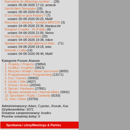
Narzędzie do ditheringu na Atari ...
(26)
ostatni: 05-08-2026 17:10, amarok
Uprościłem Starquake
(16)
ostatni: 05-08-2026 00:34, Bca
O co chodzi w grze Kasiarz?
(7)
ostatni: 05-08-2026 00:25, MaW
Rocznica 1 sierpnia - turówka WRCOH
(3)
ostatni: 04-08-2026 23:36, Ataripuzzle
Dungeon Crawler - AI (Fable)
(9)
ostatni: 04-08-2026 21:05, Nemo
Gry na Atari z pszczołami
(20)
ostatni: 04-08-2026 19:38, miker
Sprawa nowych płyt głównych Atari...
(71)
ostatni: 04-08-2026 19:18, tebe
Konsole z Lidla
(14)
ostatni: 04-08-2026 09:48, MaW
Kategorie Forum Atarum
1. Projekty / Projects
(29854)
2. Grafika / Graphics
(6813)
3. Muzyka i dźwięk / Music and sound
(8055)
4. Programowanie / Programming
(13171)
5. Gry / Games
(36902)
6. Użytki / Utils
(4827)
7. Scena / Scene
(20244)
8. Sprzęt / Hardware
(27891)
9. Sprawy wewnętrzne / Internal affairs
(5842)
10. Sprzedam / Kupię / Zamienię
(8193)
11. Inne / Other
(33759)
Administratorzy:
Adam, Cyprian, Jhusak, Kaz
Użytkowników:
3072
Ostatnio zarejestrowany:
bradko
Postów ostatniej doby:
6
Spotkania i zloty/Meetings & Parties