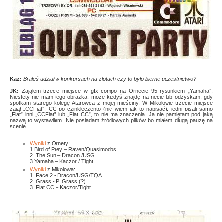
Kaz:
Brałeś udział w konkursach na zlotach czy to było bierne uczestnictwo?
JK:
Zająłem trzecie miejsce w gfx compo na Ornecie 95 rysunkiem „Yamaha”.
Niestety nie mam tego obrazka, może kiedyś znajdę na necie lub odzyskam, gdy
spotkam starego kolegę Atarowca z mojej mieściny. W Mikołowie trzecie miejsce
zajął „CCFiat”. CC po czinkłeczento (nie wiem jak to napisać), jedni pisali samo
„Fiat” inni „CCFiat” lub „Fiat CC”, to nie ma znaczenia. Ja nie pamiętam pod jaką
nazwą to wystawiłem. Nie posiadam źródłowych plików bo miałem długą pauzę na
scenie.
Wyniki
z Ornety:
1.Bird of Prey – Raven/Quasimodos
2. The Sun – Dracon /USG
3.Yamaha – Kaczor / Tight
Wyniki
z Mikołowa:
1. Face 2 - Dracon/USG/TQA
2. Grass - P. Grass (?)
3. Fiat CC – Kaczor/Tight