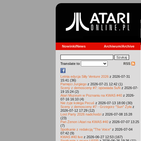
Nowinki/News
Archiwum/Archive
Translate to
RSS
Letnia edycja Silly Venture 2026
z 2026-07-31
15:41 (36)
Pamięci Jurgiego
z 2026-07-21 12:42 (1)
Sceny z demosceny #7: opowiada SuN
z 2026-07-
19 15:24 (2)
Atari Muzeum w Poznaniu na KWAS #40
z 2026-
07-16 16:10 (4)
Nie żyje kolega Pecuś
z 2026-07-13 18:00 (30)
Sceny z demosceny #7 - Grzegorz "Sun" Żyła
z
2026-07-12 17:29 (12)
Lost Party 2026 nadchodzi
z 2026-07-08 15:28
(23)
Pan Zenon i Atari na KWAS #40
z 2026-07-07 13:25
(7)
Spotkanie z redakcją "The Voice"
z 2026-07-04
07:42 (9)
KWAS #40 live
z 2026-06-27 12:53 (167)
Spotkanie z grupą USSR
z 2026-06-26 19:36 (11)