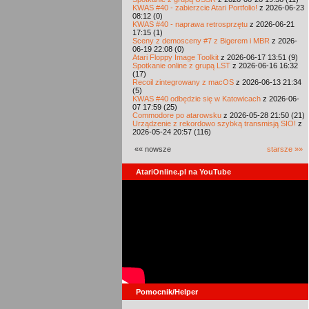
KWAS #40 - zabierzcie Atari Portfolio!
z 2026-06-23
08:12 (0)
KWAS #40 - naprawa retrosprzętu
z 2026-06-21
17:15 (1)
Sceny z demosceny #7 z Bigerem i MBR
z 2026-
06-19 22:08 (0)
Atari Floppy Image Toolkit
z 2026-06-17 13:51 (9)
Spotkanie online z grupą LST
z 2026-06-16 16:32
(17)
Recoil zintegrowany z macOS
z 2026-06-13 21:34
(5)
KWAS #40 odbędzie się w Katowicach
z 2026-06-
07 17:59 (25)
Commodore po atarowsku
z 2026-05-28 21:50 (21)
Urządzenie z rekordowo szybką transmisją SIO!
z
2026-05-24 20:57 (116)
«« nowsze
starsze »»
AtariOnline.pl na YouTube
Pomocnik/Helper