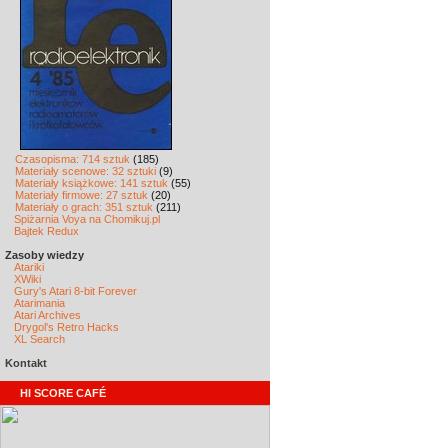
Czasopisma: 714 sztuk
(185)
Materiały scenowe: 32 sztuki
(9)
Materiały książkowe: 141 sztuk
(55)
Materiały firmowe: 27 sztuk
(20)
Materiały o grach: 351 sztuk
(211)
Spiżarnia Voya na Chomikuj.pl
Bajtek Redux
Zasoby wiedzy
Atariki
XWiki
Gury's Atari 8-bit Forever
Atarimania
Atari Archives
Drygol's Retro Hacks
XL Search
Kontakt
HI SCORE CAFÉ