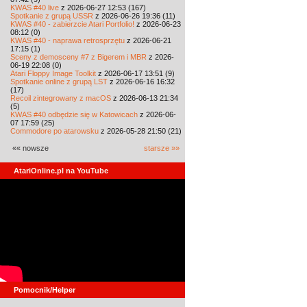
KWAS #40 live
z 2026-06-27 12:53 (167)
Spotkanie z grupą USSR
z 2026-06-26 19:36 (11)
KWAS #40 - zabierzcie Atari Portfolio!
z 2026-06-23
08:12 (0)
KWAS #40 - naprawa retrosprzętu
z 2026-06-21
17:15 (1)
Sceny z demosceny #7 z Bigerem i MBR
z 2026-
06-19 22:08 (0)
Atari Floppy Image Toolkit
z 2026-06-17 13:51 (9)
Spotkanie online z grupą LST
z 2026-06-16 16:32
(17)
Recoil zintegrowany z macOS
z 2026-06-13 21:34
(5)
KWAS #40 odbędzie się w Katowicach
z 2026-06-
07 17:59 (25)
Commodore po atarowsku
z 2026-05-28 21:50 (21)
«« nowsze
starsze »»
AtariOnline.pl na YouTube
Pomocnik/Helper