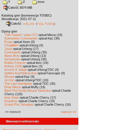
Y
Z
inne
Całość 3074 MB
Katalog gier (konwencja TOSEC)
Aktualizacja: 2021-07-11
Całość
,
md5
sha
(
7-Zip
,
TUGZip
)
Opisy gier
"Old Towers" (Atari ST)
opisał Misza (19)
Submarine Commander
opisał Kaz (36)
Frogs
opisał Xeen (0)
Choplifter!
opisał Urborg (0)
Joust
opisał Urborg (17)
Commando
opisał Urborg (35)
Mario Bros
opisał Urborg (13)
Xenophobe
opisał Urborg (36)
Robbo Forever
opisał tbxx (16)
Kolony 2106
opisał tbxx (3)
Archon II: Adept
opisał Urborg/TDC (9)
Spitfire Ace/Hellcat Ace
opisał Farscape (9)
Wyspa
opisał Kaz (9)
Archon
opisał Urborg/TDC (16)
The Last Starfighter
opisał TDC (30)
Dwie Wieże
opisał Muffy (19)
Basil The Great Mouse Detective
opisał Charlie
Cherry (125)
Inny Świat
opisał Charlie Cherry (17)
Inspektor
opisał Charlie Cherry (19)
Grand Prix Simulator
opisał Charlie Cherry (16)
«« nowsze
starsze »»
Wewnętrzne/Internals