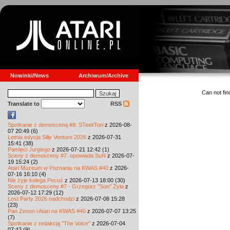
Nowinki/News
Archiwum/Archive
Can not find
Translate to
RSS
Spotkanie z demosceną #9: STeel/Tori
z 2026-08-
07 20:49 (6)
Letnia edycja Silly Venture 2026
z 2026-07-31
15:41 (38)
Pamięci Jurgiego
z 2026-07-21 12:42 (1)
Sceny z demosceny #7: opowiada SuN
z 2026-07-
19 15:24 (2)
Atari Muzeum w Poznaniu na KWAS #40
z 2026-
07-16 16:10 (4)
Nie żyje kolega Pecuś
z 2026-07-13 18:00 (30)
Sceny z demosceny #7 - Grzegorz "Sun" Żyła
z
2026-07-12 17:29 (12)
Lost Party 2026 nadchodzi
z 2026-07-08 15:28
(23)
Pan Zenon i Atari na KWAS #40
z 2026-07-07 13:25
(7)
Spotkanie z redakcją "The Voice"
z 2026-07-04
07:42 (9)