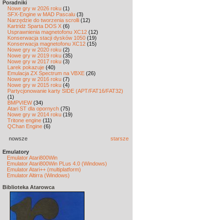
Poradniki
Nowe gry w 2026 roku
(1)
SFX-Engine w MAD Pascalu
(3)
Narzędzie do tworzenia scrolli
(12)
Kartridż Sparta DOS X
(6)
Usprawnienia magnetofonu XC12
(12)
Konserwacja stacji dysków 1050
(19)
Konserwacja magnetofonu XC12
(15)
Nowe gry w 2020 roku
(2)
Nowe gry w 2019 roku
(35)
Nowe gry w 2017 roku
(3)
Larek pokazuje
(40)
Emulacja ZX Spectrum na VBXE
(26)
Nowe gry w 2016 roku
(7)
Nowe gry w 2015 roku
(4)
Partycjonowanie karty SIDE (APT/FAT16/FAT32)
(1)
BMPVIEW
(34)
Atari ST dla opornych
(75)
Nowe gry w 2014 roku
(19)
Tritone engine
(11)
QChan Engine
(6)
nowsze
starsze
Emulatory
Emulator Atari800Win
Emulator Atari800Win PLus 4.0 (Windows)
Emulator Atari++ (multiplatform)
Emulator Altirra (Windows)
Biblioteka Atarowca