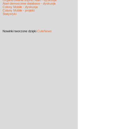
Organizowanie imprez Atari - dyskusja
Atari demoscene database - dyskusja
Colony Mobile - dyskusja
Colony Mobile - projekt
Statystyki
Nowinki
tworzone dzięki
CuteNews