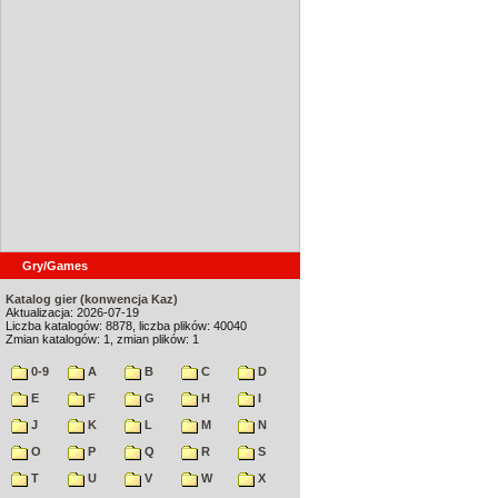
Gry/Games
Katalog gier (konwencja Kaz)
Aktualizacja: 2026-07-19
Liczba katalogów: 8878, liczba plików: 40040
Zmian katalogów: 1, zmian plików: 1
0-9
A
B
C
D
E
F
G
H
I
J
K
L
M
N
O
P
Q
R
S
T
U
V
W
X