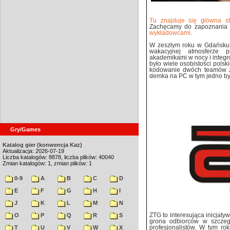
Tu znajduje się główna s
Zachęcamy do zapoznania
wykładowcami
.
W zeszłym roku w Gdańsku 
wakacyjnej atmosferze p
akademikami w nocy i integro
było wiele osobistości pol
kodowanie dwóch teamów 
demka na PC w tym jedno by
Gry/Games
Katalog gier (konwencja Kaz)
Aktualizacja: 2026-07-19
Liczba katalogów: 8878, liczba plików: 40040
Zmian katalogów: 1, zmian plików: 1
0-9
A
B
C
D
E
F
G
H
I
J
K
L
M
N
O
P
Q
R
S
ZTG to interesująca inicjaty
grona odbiorców w szczeg
T
U
V
W
X
profesjonalistów. W tym r