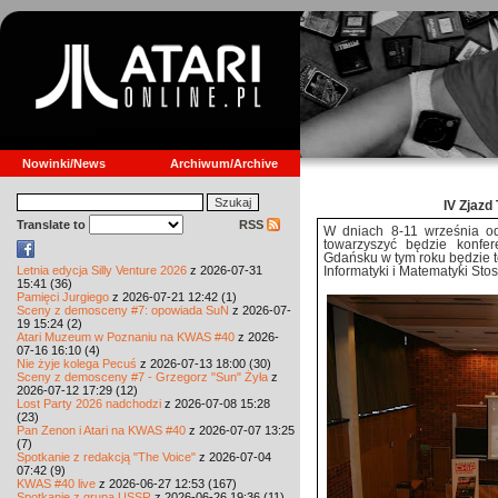
Nowinki/News
Archiwum/Archive
IV Zjazd
Translate to
RSS
W dniach 8-11 września od
towarzyszyć będzie konfe
Gdańsku w tym roku będzie to
Letnia edycja Silly Venture 2026
z 2026-07-31
Informatyki i Matematyki Sto
15:41 (36)
Pamięci Jurgiego
z 2026-07-21 12:42 (1)
Sceny z demosceny #7: opowiada SuN
z 2026-07-
19 15:24 (2)
Atari Muzeum w Poznaniu na KWAS #40
z 2026-
07-16 16:10 (4)
Nie żyje kolega Pecuś
z 2026-07-13 18:00 (30)
Sceny z demosceny #7 - Grzegorz "Sun" Żyła
z
2026-07-12 17:29 (12)
Lost Party 2026 nadchodzi
z 2026-07-08 15:28
(23)
Pan Zenon i Atari na KWAS #40
z 2026-07-07 13:25
(7)
Spotkanie z redakcją "The Voice"
z 2026-07-04
07:42 (9)
KWAS #40 live
z 2026-06-27 12:53 (167)
Spotkanie z grupą USSR
z 2026-06-26 19:36 (11)