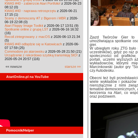
KWAS #40 - zabierzcie Atari Portfolio!
z 2026-06-23
08:12 (0)
KWAS #40 - naprawa retrosprzętu
z 2026-06-21
17:15 (1)
Sceny z demosceny #7 z Bigerem i MBR
z 2026-
06-19 22:08 (0)
Atari Floppy Image Toolkit
z 2026-06-17 13:51 (9)
Spotkanie online z grupą LST
z 2026-06-16 16:32
(16)
Recoil zintegrowany z macOS
z 2026-06-13 21:34
Zjazd Twórców Gier to 
(5)
umożliwiająca spotkanie o
KWAS #40 odbędzie się w Katowicach
z 2026-06-
gier.
07 17:59 (25)
W ubiegłym roku ZTG było 
Commodore po atarowsku
z 2026-05-28 21:50 (21)
uczestników), gdyż po raz p
Urządzenie z rekordowo szybką transmisją SIO!
z
społeczności od: grafików
2026-05-24 20:57 (116)
portali, uczelni wyższych 
wykładowców, którymi mię
«« nowsze
starsze »»
Marcinkowski (autor gry "So
czy Autodesku.
AtariOnline.pl na YouTube
Obecni też byli przedstawici
wiele wykładów i pokazów 
nierozłącznie z nimi zwi
tematów demoscenicznych, a
tworzenia na Atari, co wsp
oraz podziwem.
Pomocnik/Helper