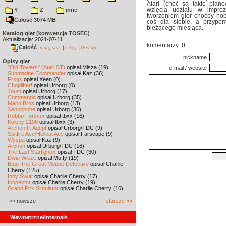
Atari (choć są takie pla
Y
Z
inne
wzięcia udziału w imprez
tworzeniem gier choćby hob
Całość 3074 MB
coś dla siebie, a przypom
bieżącego miesiąca.
Katalog gier (konwencja TOSEC)
Aktualizacja: 2021-07-11
komentarzy: 0
Całość
,
md5
sha
(
7-Zip
,
TUGZip
)
nickname
Opisy gier
"Old Towers" (Atari ST)
opisał Misza (19)
e-mail / website
Submarine Commander
opisał Kaz (36)
Frogs
opisał Xeen (0)
Choplifter!
opisał Urborg (0)
Joust
opisał Urborg (17)
Commando
opisał Urborg (35)
Mario Bros
opisał Urborg (13)
Xenophobe
opisał Urborg (36)
Robbo Forever
opisał tbxx (16)
Kolony 2106
opisał tbxx (3)
Archon II: Adept
opisał Urborg/TDC (9)
Spitfire Ace/Hellcat Ace
opisał Farscape (9)
Wyspa
opisał Kaz (9)
Archon
opisał Urborg/TDC (16)
The Last Starfighter
opisał TDC (30)
Dwie Wieże
opisał Muffy (19)
Basil The Great Mouse Detective
opisał Charlie
Cherry (125)
Inny Świat
opisał Charlie Cherry (17)
Inspektor
opisał Charlie Cherry (19)
Grand Prix Simulator
opisał Charlie Cherry (16)
«« nowsze
starsze »»
Wewnętrzne/Internals