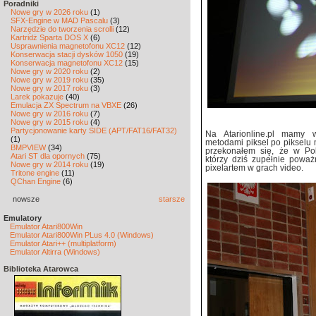
Poradniki
Nowe gry w 2026 roku
(1)
SFX-Engine w MAD Pascalu
(3)
Narzędzie do tworzenia scrolli
(12)
Kartridż Sparta DOS X
(6)
Usprawnienia magnetofonu XC12
(12)
Konserwacja stacji dysków 1050
(19)
Konserwacja magnetofonu XC12
(15)
Nowe gry w 2020 roku
(2)
Nowe gry w 2019 roku
(35)
Nowe gry w 2017 roku
(3)
Larek pokazuje
(40)
Emulacja ZX Spectrum na VBXE
(26)
Nowe gry w 2016 roku
(7)
Nowe gry w 2015 roku
(4)
Partycjonowanie karty SIDE (APT/FAT16/FAT32)
Na Atarionline.pl mamy w
(1)
metodami piksel po pikselu
BMPVIEW
(34)
przekonałem się, że w Pol
Atari ST dla opornych
(75)
którzy dziś zupełnie poważ
Nowe gry w 2014 roku
(19)
pixelartem w grach video.
Tritone engine
(11)
QChan Engine
(6)
nowsze
starsze
Emulatory
Emulator Atari800Win
Emulator Atari800Win PLus 4.0 (Windows)
Emulator Atari++ (multiplatform)
Emulator Altirra (Windows)
Biblioteka Atarowca