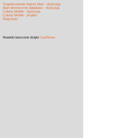
Organizowanie imprez Atari - dyskusja
Atari demoscene database - dyskusja
Colony Mobile - dyskusja
Colony Mobile - projekt
Statystyki
Nowinki
tworzone dzięki
CuteNews