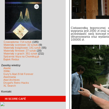
Ciekawostką tegorocznej
wygrania jest 2000 zł oraz u
przedstawić swój koncept n
sfinansowania oraz wydania
100000 zł.
Czasopisma: 714 sztuk
(185)
Materiały scenowe: 32 sztuki
(9)
Materiały książkowe: 141 sztuk
(55)
Materiały firmowe: 27 sztuk
(20)
Materiały o grach: 351 sztuk
(211)
Spiżarnia Voya na Chomikuj.pl
Bajtek Redux
Zasoby wiedzy
Atariki
XWiki
Gury's Atari 8-bit Forever
Atarimania
Atari Archives
Drygol's Retro Hacks
XL Search
Kontakt
HI SCORE CAFÉ