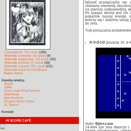
którymi przełączamy się
zbieramy elementy otoczeni
na planszy (odpowiednią a
Po prawej stronie jest ich
wskaźnik naszej energii, 
kończy się i widzimy swoją 
do zera.
Tryb porzucania przedmiotów
A-V-O-I-D
(pozycja 19. w 
Czasopisma: 714 sztuk
(185)
Materiały scenowe: 32 sztuki
(9)
Materiały książkowe: 141 sztuk
(55)
Materiały firmowe: 27 sztuk
(20)
Materiały o grach: 351 sztuk
(211)
Spiżarnia Voya na Chomikuj.pl
Bajtek Redux
Zasoby wiedzy
Atariki
XWiki
Gury's Atari 8-bit Forever
Atarimania
Atari Archives
Drygol's Retro Hacks
XL Search
Kontakt
HI SCORE CAFÉ
Autor:
Björn Lenz
14-letni syn slxa stworzył z
taśmie dziurkowanej, unikam