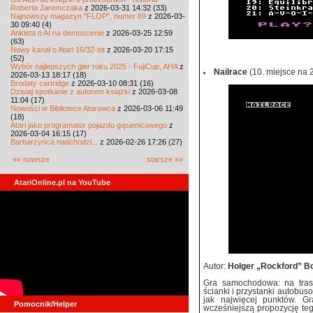
Roberta Jaremczaka
z 2026-03-31 14:32 (33)
Najnowszy magazyn "FLOP", numer 69
z 2026-03-
30 09:40 (4)
Ankieta o AI na demoscenie
z 2026-03-25 12:59
(63)
Nowy kanał o Atari 16/32-bit
z 2026-03-20 17:15
(52)
Wybór najlepszych gier roku 2025 - FujiCup, AHA
z
Nailrace
(10. miejsce na 
2026-03-13 18:17 (18)
Brodaty cartridge
z 2026-03-10 08:31 (16)
Dzisiaj spotkanie z autorem książki
z 2026-03-08
11:04 (17)
Nowości w Bibliotece Atarowca
z 2026-03-06 11:49
(18)
Atari jako programator pojazdu gąsienicowego
z
2026-03-04 16:15 (17)
Barbarzyńca nadchodzi...
z 2026-02-26 17:26 (27)
«« nowsze
starsze »»
AtariOnline.pl na YouTube
Autor:
Holger „Rockford” 
Gra samochodowa: na tras
ścianki i przystanki autobus
jak najwięcej punktów. G
Pomocnik/Helper
wcześniejszą propozycję teg