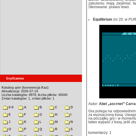
założeniu mają zwalniać ta
Sterowanie: prawo/ lewo.
Equilibrium
(nr 20. w
PUR
Gry/Games
Katalog gier (konwencja Kaz)
Aktualizacja: 2026-07-19
Liczba katalogów: 8878, liczba plików: 40040
Zmian katalogów: 1, zmian plików: 1
Autor:
Abel „ascrnet” Carr
0-9
A
B
C
D
Gra polega na odpowiednim s
E
F
G
H
I
za wyznaczoną trasą. Uwaga
na początku gry i w moment
J
K
L
M
N
łatwo wypaść z trasy, jeśli z
O
P
Q
R
S
komentarzy: 1