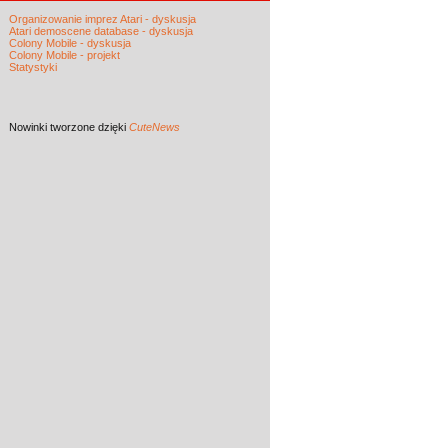
Organizowanie imprez Atari - dyskusja
Atari demoscene database - dyskusja
Colony Mobile - dyskusja
Colony Mobile - projekt
Statystyki
Nowinki
tworzone dzięki
CuteNews