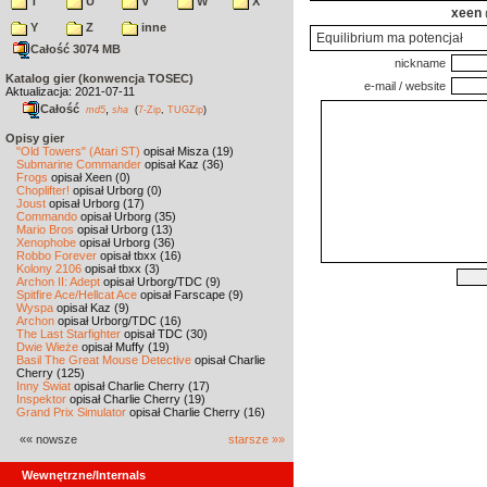
T
U
V
W
X
xeen
Y
Z
inne
Equilibrium ma potencjał
Całość 3074 MB
nickname
Katalog gier (konwencja TOSEC)
e-mail / website
Aktualizacja: 2021-07-11
Całość
,
md5
sha
(
7-Zip
,
TUGZip
)
Opisy gier
"Old Towers" (Atari ST)
opisał Misza (19)
Submarine Commander
opisał Kaz (36)
Frogs
opisał Xeen (0)
Choplifter!
opisał Urborg (0)
Joust
opisał Urborg (17)
Commando
opisał Urborg (35)
Mario Bros
opisał Urborg (13)
Xenophobe
opisał Urborg (36)
Robbo Forever
opisał tbxx (16)
Kolony 2106
opisał tbxx (3)
Archon II: Adept
opisał Urborg/TDC (9)
Spitfire Ace/Hellcat Ace
opisał Farscape (9)
Wyspa
opisał Kaz (9)
Archon
opisał Urborg/TDC (16)
The Last Starfighter
opisał TDC (30)
Dwie Wieże
opisał Muffy (19)
Basil The Great Mouse Detective
opisał Charlie
Cherry (125)
Inny Świat
opisał Charlie Cherry (17)
Inspektor
opisał Charlie Cherry (19)
Grand Prix Simulator
opisał Charlie Cherry (16)
«« nowsze
starsze »»
Wewnętrzne/Internals