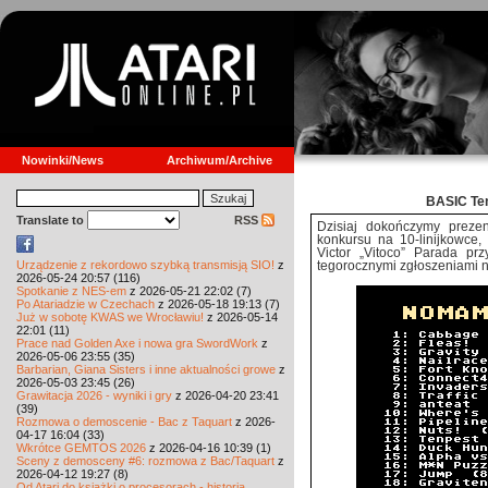
Nowinki/News
Archiwum/Archive
BASIC Ten
Translate to
RSS
Dzisiaj dokończymy preze
konkursu na 10-linijkowce,
Victor „Vitoco” Parada pr
Urządzenie z rekordowo szybką transmisją SIO!
z
tegorocznymi zgłoszeniami n
2026-05-24 20:57 (116)
Spotkanie z NES-em
z 2026-05-21 22:02 (7)
Po Atariadzie w Czechach
z 2026-05-18 19:13 (7)
Już w sobotę KWAS we Wrocławiu!
z 2026-05-14
22:01 (11)
Prace nad Golden Axe i nowa gra SwordWork
z
2026-05-06 23:55 (35)
Barbarian, Giana Sisters i inne aktualności growe
z
2026-05-03 23:45 (26)
Grawitacja 2026 - wyniki i gry
z 2026-04-20 23:41
(39)
Rozmowa o demoscenie - Bac z Taquart
z 2026-
04-17 16:04 (33)
Wkrótce GEMTOS 2026
z 2026-04-16 10:39 (1)
Sceny z demosceny #6: rozmowa z Bac/Taquart
z
2026-04-12 19:27 (8)
Od Atari do książki o procesorach - historia