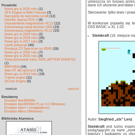
umieszcza on losowo przesz
Poradniki
dane ich ułożenie jest łatwe
Nowe gry w 2026 roku
(1)
SFX-Engine w MAD Pascalu
(3)
Sterowanie: tylko lewo / pra
Narzędzie do tworzenia scrolli
(12)
Kartridż Sparta DOS X
(6)
Usprawnienia magnetofonu XC12
(12)
W konkursie pojawiły się t
Konserwacja stacji dysków 1050
(19)
OSS BASIC-u XL 1.02:
Konserwacja magnetofonu XC12
(15)
Nowe gry w 2020 roku
(2)
Steinkraft
(16. miejsce na
Nowe gry w 2019 roku
(35)
Nowe gry w 2017 roku
(3)
Larek pokazuje
(40)
Emulacja ZX Spectrum na VBXE
(26)
Nowe gry w 2016 roku
(7)
Nowe gry w 2015 roku
(4)
Partycjonowanie karty SIDE (APT/FAT16/FAT32)
(1)
BMPVIEW
(34)
Atari ST dla opornych
(75)
Nowe gry w 2014 roku
(19)
Tritone engine
(11)
QChan Engine
(6)
nowsze
starsze
Emulatory
Emulator Atari800Win
Emulator Atari800Win PLus 4.0 (Windows)
Emulator Atari++ (multiplatform)
Emulator Altirra (Windows)
Biblioteka Atarowca
Autor:
Siegfried „slx” Lenz
Steinkraft
jest luźno inspi
podążającym za nami „zombi
planszy i budujemy co chc