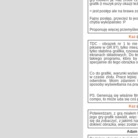
gry robiłem ja. Kaz zrobił 
grafik (i muzyk przy okazji też
> jest postęp ale na brawa z
Fajny postęp, przecież to je
chyba wykopalisko :P
Proponuję więcej przemyśleni
Kaz
@
TDC - obrazek nr 1 to nie 
piksele w GR.9?), tylko mie
tylko stabilna grafika, ryso
ekranach składowych. Do te
takiego programu, który by
specjalnie do tego obrazka 
Co do grafiki, warunki wyświ
w czasie zlotu. Prace lepiej
odwrotnie. Moim zdaniem 
sposoby wyświetlania na pra
PS. Generują się właśnie fil
compo, to może uda się coś 
Kaz
@
Potwierdzam, z grą miałem 
jego gry grafik nawalił, wię
się da zobaczyć, z jakimś na
dokleić obrazka, więc zosta
Adam