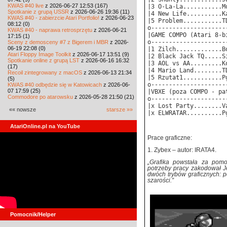
KWAS #40 live
z 2026-06-27 12:53 (167)
|3 O-La-La...........M
Spotkanie z grupą USSR
z 2026-06-26 19:36 (11)
|4 New Life..........K
KWAS #40 - zabierzcie Atari Portfolio!
z 2026-06-23
|5 Problem...........T
08:12 (0)
o---------------------
KWAS #40 - naprawa retrosprzętu
z 2026-06-21
|GAME COMPO (Atari 8-b
17:15 (1)
o---------------------
Sceny z demosceny #7 z Bigerem i MBR
z 2026-
06-19 22:08 (0)
|1 Zilch.............B
Atari Floppy Image Toolkit
z 2026-06-17 13:51 (9)
|2 Black Jack TQ.....S
Spotkanie online z grupą LST
z 2026-06-16 16:32
|3 AOL vs AA.........K
(17)
|4 Mario Land........T
Recoil zintegrowany z macOS
z 2026-06-13 21:34
|5 Rzutat1...........P
(5)
o---------------------
KWAS #40 odbędzie się w Katowicach
z 2026-06-
07 17:59 (25)
|VBXE (poza COMPO - pa
Commodore po atarowsku
z 2026-05-28 21:50 (21)
o---------------------
|x Lost Party........V
«« nowsze
starsze »»
|x ELWRATAR..........P
AtariOnline.pl na YouTube
Prace graficzne:
1. Zybex – autor: IRATA4.
„Grafika powstała za pom
potrzeby pracy zakodował J
dwóch trybów graficznych: 
szarości.”
Pomocnik/Helper