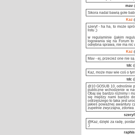
mav
@
Sikora nadal bawią gołe babki
Kaz
@
szeryf - ha ha, to może spró
listu ;)
w regulaminie (jakim regul
logowania się na Forum to 
odrębna sprawa, nie ma nic 
Kaz
@
Mav - ej, przecież one nie są 
tdc
@
Kaz, może mav wie coś o tym 
tdc
@
@10 GOSUB 10, odnośnie pe
publiczne wchodzenie w nas
Obaj się bardzo różnimy i m
się między nami bardzo dob
ostrzejszego to taka jest uro
jakieś poważnej awantury czy
zupełnie zwyczajna, zdorwa 
szeryf
@Kaz, dzięki za radę, postara
;)
raphis