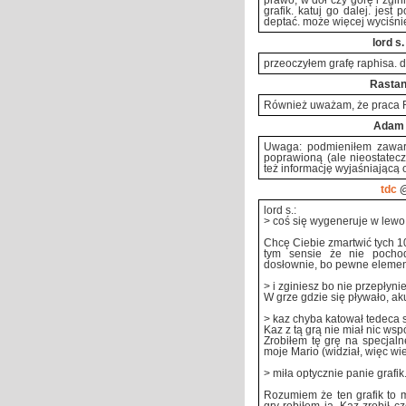
prawo, w dół czy górę i zgin
grafik. katuj go dalej. jes
deptać. może więcej wyciśnies
lord s.
przeoczyłem grafę raphisa. d
Rasta
Również uważam, że praca R
Adam
Uwaga: podmieniłem zawart
poprawioną (ale nieostatecz
też informację wyjaśniającą o
tdc
@
lord s.:
> coś się wygeneruje w lewo,
Chcę Ciebie zmartwić tych 
tym sensie że nie pochod
dosłownie, bo pewne elemen
> i zginiesz bo nie przepłyni
W grze gdzie się pływało, aku
> kaz chyba katował tedeca s
Kaz z tą grą nie miał nic ws
Zrobiłem tę grę na specjaln
moje Mario (widział, więc wie
> miła optycznie panie grafik.
Rozumiem że ten grafik to m