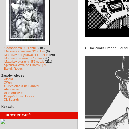
Czasopisma: 714 sztuk
(185)
3. Clockwork Orange – autor
Materiały scenowe: 32 sztuki
(9)
Materiały książkowe: 141 sztuk
(55)
Materiały firmowe: 27 sztuk
(20)
Materiały o grach: 351 sztuk
(211)
Spiżarnia Voya na Chomikuj.pl
Bajtek Redux
Zasoby wiedzy
Atariki
XWiki
Gury's Atari 8-bit Forever
Atarimania
Atari Archives
Drygol's Retro Hacks
XL Search
Kontakt
HI SCORE CAFÉ