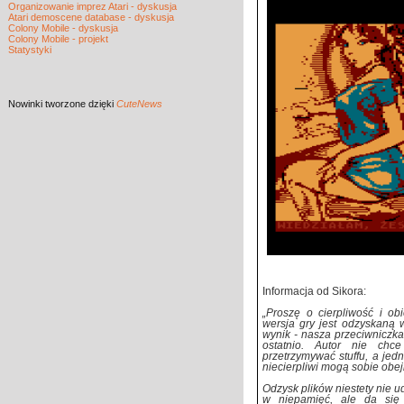
Organizowanie imprez Atari - dyskusja
Atari demoscene database - dyskusja
Colony Mobile - dyskusja
Colony Mobile - projekt
Statystyki
Nowinki
tworzone dzięki
CuteNews
Informacja od Sikora:
„Proszę o cierpliwość i o
wersja gry jest odzyskaną 
wynik - nasza przeciwniczka
ostatnio. Autor nie chc
przetrzymywać stuffu, a jedn
niecierpliwi mogą sobie obe
Odzysk plików niestety nie ud
w niepamięć, ale da się 