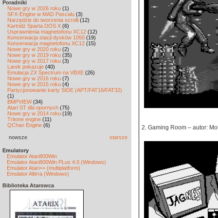
Poradniki
Nowe gry w 2026 roku
(1)
SFX-Engine w MAD Pascalu
(3)
Narzędzie do tworzenia scrolli
(12)
Kartridż Sparta DOS X
(6)
Usprawnienia magnetofonu XC12
(12)
Konserwacja stacji dysków 1050
(19)
Konserwacja magnetofonu XC12
(15)
Nowe gry w 2020 roku
(2)
Nowe gry w 2019 roku
(35)
Nowe gry w 2017 roku
(3)
Larek pokazuje
(40)
Emulacja ZX Spectrum na VBXE
(26)
Nowe gry w 2016 roku
(7)
Nowe gry w 2015 roku
(4)
Partycjonowanie karty SIDE (APT/FAT16/FAT32)
(1)
BMPVIEW
(34)
Atari ST dla opornych
(75)
Nowe gry w 2014 roku
(19)
Tritone engine
(11)
QChan Engine
(6)
2. Gaming Room – autor: Mo
nowsze
starsze
Emulatory
Emulator Atari800Win
Emulator Atari800Win PLus 4.0 (Windows)
Emulator Atari++ (multiplatform)
Emulator Altirra (Windows)
Biblioteka Atarowca