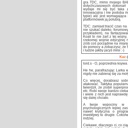
gra TDC, mimo mojego BA
dotychczasowych dokonań ja
wydaje mi się być taka zł
innowacyjna i nie podoba mi
typie) ale jest wymagająca 
platformówek ją polubią.
TDC: zamiast tracić czas na
nie szukać daleko, forumow
przykładem), na fantazjowa
Koali to nie żart z tej wojn
rzekomej wojnie edycyjnej na
zrób coś porządnie na miarę 
do pomocy a zobaczysz, że ś
i ludzie jakby jacyś milsi :-)
Kaz
@
lord.s - O, poprzednia ksywa
He he, parafrazując Larka
nigdy nie zabieraj się za mo
Co więcej, dorabiasz sobi
atakować. Taktyka popularna
twierdził, że zrobił superprod
etc. Robi swoje bardzo cieka
i wiele z nich jest naprawd
się dalej chciało.
A twoje wypociny w p
psychologicznych lepiej zas
nawet krytyczna o progr
inwektywy to drugie. Cokolw
indziej.
Ciekawe, dlaczego ci, co cią