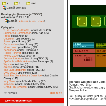
Y
Z
inne
Całość 3074 MB
Katalog gier (konwencja TOSEC)
Aktualizacja: 2021-07-11
Całość
,
md5
sha
(
7-Zip
,
TUGZip
)
Opisy gier
"Old Towers" (Atari ST)
opisał Misza (19)
Submarine Commander
opisał Kaz (36)
Frogs
opisał Xeen (0)
Choplifter!
opisał Urborg (0)
Joust
opisał Urborg (17)
Commando
opisał Urborg (35)
Mario Bros
opisał Urborg (13)
Xenophobe
opisał Urborg (36)
Robbo Forever
opisał tbxx (16)
Kolony 2106
opisał tbxx (3)
Archon II: Adept
opisał Urborg/TDC (9)
Spitfire Ace/Hellcat Ace
opisał Farscape (9)
Wyspa
opisał Kaz (9)
Archon
opisał Urborg/TDC (16)
The Last Starfighter
opisał TDC (30)
Dwie Wieże
opisał Muffy (19)
Basil The Great Mouse Detective
opisał Charlie
Cherry (125)
Inny Świat
opisał Charlie Cherry (17)
Teenage Queen Black Jack
Inspektor
opisał Charlie Cherry (19)
Pomysł, kod: Sikor
Grand Prix Simulator
opisał Charlie Cherry (16)
Grafika: konwertowana z gr
Muzyka: Miker
«« nowsze
starsze »»
Jak piszą autorzy jest to
„
rozebranie księżniczki – każd
Wewnętrzne/Internals