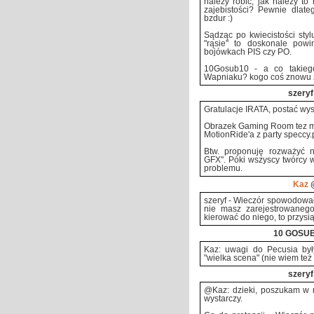
należy robić, jak należy to 
zajebistości? Pewnie dlateg
bzdur :)
Sądząc po kwiecistości styl
"rąsie" to doskonale powi
bojówkach PIS czy PO.
10Gosub10 - a co takieg
Wapniaku? kogo coś znowu z 
szeryf
Gratulacje IRATA, postać wys
Obrazek Gaming Room tez mi
MotionRide'a z party speccy.
Btw. proponuję rozważyć n
GFX". Póki wszyscy twórcy 
problemu.
Kaz
@
szeryf - Wieczór spowodował
nie masz zarejestrowanego 
kierować do niego, to przys
10 GOSUB
Kaz: uwagi do Pecusia był
"wielka scena" (nie wiem też co
szeryf
@Kaz: dzieki, poszukam w 
wystarczy.