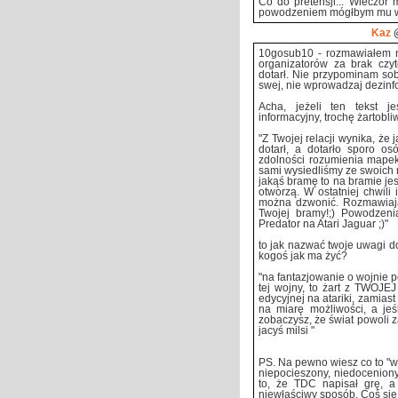
Co do pretensji... Wieczór 
powodzeniem mógłbym mu wys
Kaz
@
10gosub10 - rozmawiałem n
organizatorów za brak czyt
dotarł. Nie przypominam sob
swej, nie wprowadzaj dezinfo
Acha, jeżeli ten tekst j
informacyjny, trochę żartobli
"Z Twojej relacji wynika, ż
dotarł, a dotarło sporo o
zdolności rozumienia mapek
sami wysiedliśmy ze swoich 
jakąś bramę to na bramie jes
otworzą. W ostatniej chwili 
można dzwonić. Rozmawiając
Twojej bramy!;) Powodzen
Predator na Atari Jaguar ;)"
to jak nazwać twoje uwagi d
kogoś jak ma żyć?
"na fantazjowanie o wojnie po
tej wojny, to żart z TWOJEJ
edycyjnej na atariki, zamiast
na miarę możliwości, a je
zobaczysz, że świat powoli z
jacyś milsi "
PS. Na pewno wiesz co to "wi
niepocieszony, niedoceniony
to, że TDC napisał grę, a
niewłaściwy sposób. Coś się 