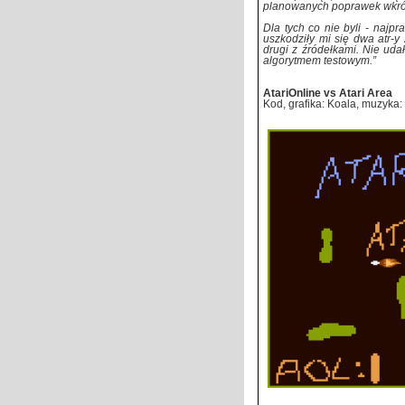
planowanych poprawek wkrót
Dla tych co nie byli - naj
uszkodziły mi się dwa atr-y 
drugi z źródełkami. Nie uda
algorytmem testowym.”
AtariOnline vs Atari Area
Kod, grafika: Koala, muzyka: