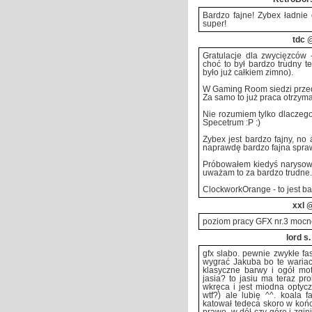
Bardzo fajne! Zybex ładnie 
super!
tdc
@
Gratulacje dla zwycięzców 
choć to był bardzo trudny t
było już całkiem zimno).
W Gaming Room siedzi przed
Za samo to już praca otrzyma
Nie rozumiem tylko dlaczeg
Specetrum :P :)
Zybex jest bardzo fajny, no
naprawdę bardzo fajna spra
Próbowałem kiedyś narysowa
uważam to za bardzo trudne. 
ClockworkOrange - to jest ba
xxl
@
poziom pracy GFX nr.3 mocno
lord s.
gfx slabo. pewnie zwykłe fa
wygrać Jakuba bo te wariacj
klasyczne barwy i ogół mot
jasia? to jasiu ma teraz p
wkręca i jest miodna optycz
wtf?) ale lubię ^^. koala f
katował tedeca skoro w końc