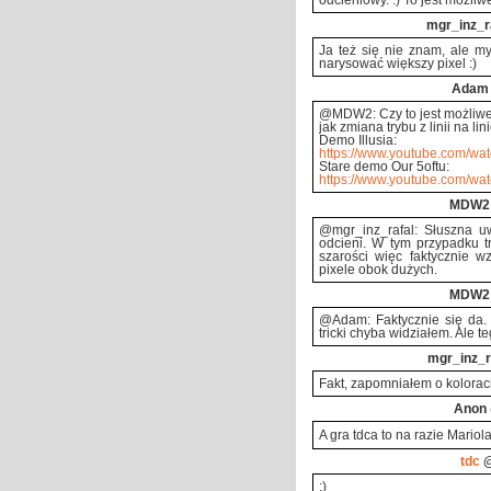
odcieniowy. :) To jest możliw
mgr_inz_r
Ja też się nie znam, ale m
narysować większy pixel :)
Adam
@MDW2: Czy to jest możliwe? T
jak zmiana trybu z linii na lini
Demo Illusia:
https://www.youtube.com/wa
Stare demo Our 5oftu:
https://www.youtube.com/wa
MDW2
@mgr_inz_rafal: Słuszna u
odcieni. W tym przypadku t
szarości więc faktycznie w
pixele obok dużych.
MDW2
@Adam: Faktycznie się da. T
tricki chyba widziałem. Ale te
mgr_inz_r
Fakt, zapomniałem o kolorach
Anon
A gra tdca to na razie Mariol
tdc
@
;)