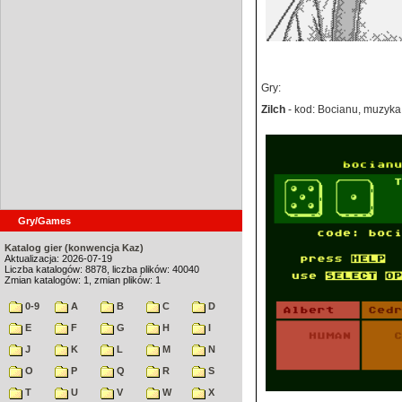
Gry:
Zilch
- kod: Bocianu, muzyka
Gry/Games
Katalog gier (konwencja Kaz)
Aktualizacja: 2026-07-19
Liczba katalogów: 8878, liczba plików: 40040
Zmian katalogów: 1, zmian plików: 1
0-9
A
B
C
D
E
F
G
H
I
J
K
L
M
N
O
P
Q
R
S
T
U
V
W
X