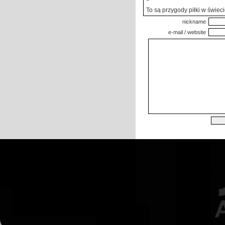
To są przygody piłki w świeci
nickname
e-mail / website