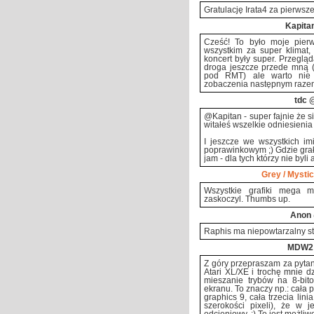
Gratulację Irata4 za pierwsze
Kapita
Cześć! To było moje pierw
wszystkim za super klimat,
koncert były super. Przegląd
droga jeszcze przede mną (
pod RMT) ale warto nie 
zobaczenia następnym razem
tdc
@
@Kapitan - super fajnie że s
witałeś wszelkie odniesieni
I jeszcze we wszystkich i
poprawinkowym ;) Gdzie grałe
jam - dla tych którzy nie byli 
Grey / Mysti
Wszystkie grafiki mega m
zaskoczyl. Thumbs up.
Anon
Raphis ma niepowtarzalny st
MDW2
Z góry przepraszam za pytan
Atari XL/XE i trochę mnie d
mieszanie trybów na 8-bito
ekranu. To znaczy np.: cała p
graphics 9, cała trzecia lin
szerokości pixeli), że w je