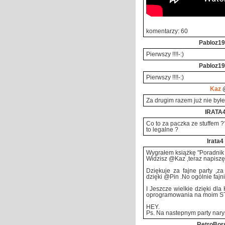
komentarzy: 60
Pabloz1
Pierwszy !!!!-:)
Pabloz1
Pierwszy !!!!-:)
Kaz
@
Za drugim razem już nie byłe
IRATA
Co to za paczka ze stuffem ?
to legalne ?
Irata4
Wygrałem książkę "Poradnik Pr
Widzisz @Kaz ,teraz napiszę 
Dziękuje za fajne party ,za
dzięki @Pin .No ogólnie fajn
I Jeszcze wielkie dzięki dla
oprogramowania na moim ST
HEY.
Ps. Na nastepnym party nary
RetroBor