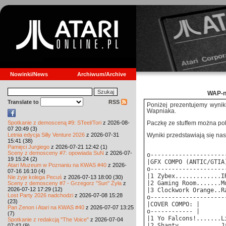
Nowinki/News
Archiwum/Archive
WAP-ni
Translate to
RSS
Poniżej prezentujemy wynik
Wapniaka.
Spotkanie z demosceną #9: STeel/Tori
z 2026-08-
Paczkę ze stuffem można p
07 20:49 (3)
Letnia edycja Silly Venture 2026
z 2026-07-31
Wyniki przedstawiają się nas
15:41 (38)
Pamięci Jurgiego
z 2026-07-21 12:42 (1)
Sceny z demosceny #7: opowiada SuN
z 2026-07-
o---------------------
19 15:24 (2)
|GFX COMPO (ANTIC/GTIA
Atari Muzeum w Poznaniu na KWAS #40
z 2026-
o---------------------
07-16 16:10 (4)
|1 Zybex.............I
Nie żyje kolega Pecuś
z 2026-07-13 18:00 (30)
|2 Gaming Room.......M
Sceny z demosceny #7 - Grzegorz "Sun" Żyła
z
2026-07-12 17:29 (12)
|3 Clockwork Orange..R
Lost Party 2026 nadchodzi
z 2026-07-08 15:28
o---------------------
(23)
|COVER COMPO: |
Pan Zenon i Atari na KWAS #40
z 2026-07-07 13:25
o------------ |
(7)
|1 Yo Falcons!.......L
Spotkanie z redakcją "The Voice"
z 2026-07-04
|2 Shanty............J
07:42 (9)