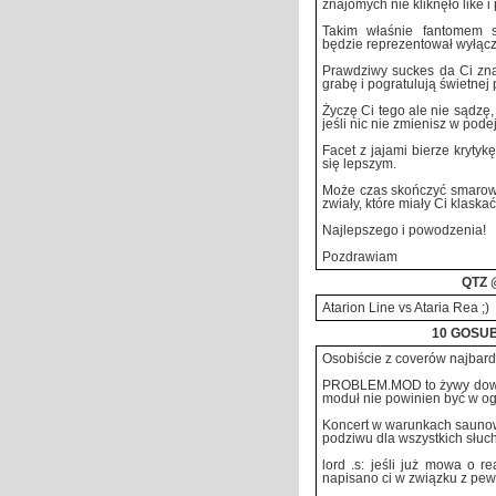
znajomych nie kliknęło like i
Takim właśnie fantomem sam
będzie reprezentował wyłącz
Prawdziwy suckes da Ci znać
grabę i pogratulują świetnej 
Życzę Ci tego ale nie sądzę,
jeśli nic nie zmienisz w pode
Facet z jajami bierze krytyk
się lepszym.
Może czas skończyć smarować
zwiały, które miały Ci klaska
Najlepszego i powodzenia!
Pozdrawiam
QTZ
@
Atarion Line vs Ataria Rea ;)
10 GOSUB
Osobiście z coverów najbardz
PROBLEM.MOD to żywy dowód 
moduł nie powinien być w og
Koncert w warunkach saunow
podziwu dla wszystkich słuch
lord .s: jeśli już mowa o re
napisano ci w związku z pew