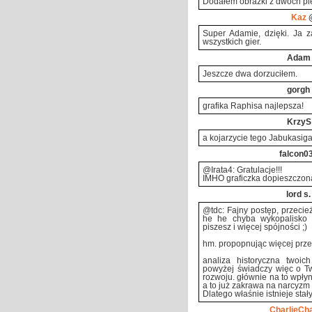
Dodałem obrazki z dwóch pie
Kaz
@
Super Adamie, dzięki. Ja z
wszystkich gier.
Adam
Jeszcze dwa dorzuciłem.
gorgh
grafika Raphisa najlepsza!
KrzyŚ
a kojarzycie tego Jabukasiga
falcon0
@Irata4: Gratulacje!!!
IMHO graficzka dopieszczona
lord s.
@tdc: Fajny postęp, przecież
he he chyba wykopalisko 
piszesz i więcej spójności ;)
hm. propopnując więcej przem
analiza historyczna twoic
powyżej świadczy więc o Tw
rozwoju. głównie na to wpły
a to już zakrawa na narcyzm b
Dlatego właśnie istnieje stał
CharlieCha