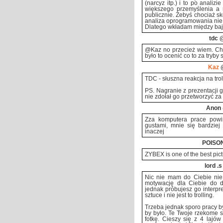
(narcyz itp.) i to po analiz
większego przemyślenia a r
publicznie. Żebyś chociaż sk
analiza oprogramowania nie 
Dlatego wkładam między bajk
tdc
@
@Kaz no przecież wiem. Choć
było to ocenić co to za tryby 
Kaz
@
TDC - słuszna reakcja na troll
PS. Nagranie z prezentacji g
nie zdołał go przetworzyć z
Anon
Zza komputera prace powin
gustami, mnie się bardziej
inaczej
POISO
ZYBEX is one of the best pict
lord .s
Nic nie mam do Ciebie nie
motywację dla Ciebie do d
jednak próbujesz go interpre
sztuce i nie jest to trolling.
Trzeba jednak sporo pracy b
by było. Te Twoje rzekome s
fotkę. Cieszy się z 4 lajów