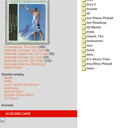
Inza 2
Inzerat
IO
Ion Power Pinball
Ion Roadway
IQ Master
Iryda
Island, The
Isohunters
Isol
Czasopisma: 714 sztuk
(185)
Isora
Materiały scenowe: 32 sztuki
(9)
Materiały książkowe: 141 sztuk
(55)
Ithix
Materiały firmowe: 27 sztuk
(20)
It's About Time
Materiały o grach: 351 sztuk
(211)
Itsy Bitsy Pinball
Spiżarnia Voya na Chomikuj.pl
Bajtek Redux
Ixion
Zasoby wiedzy
Atariki
XWiki
Gury's Atari 8-bit Forever
Atarimania
Atari Archives
Drygol's Retro Hacks
XL Search
Kontakt
HI SCORE CAFÉ