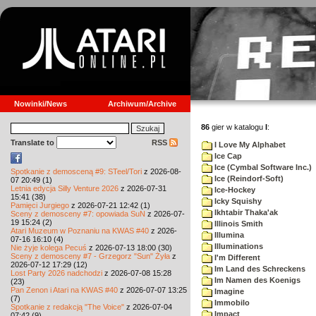
Nowinki/News
Archiwum/Archive
86
gier w katalogu
I
:
Translate to
RSS
I Love My Alphabet
Ice Cap
Ice (Cymbal Software Inc.)
Spotkanie z demosceną #9: STeel/Tori
z 2026-08-
Ice (Reindorf-Soft)
07 20:49 (1)
Letnia edycja Silly Venture 2026
z 2026-07-31
Ice-Hockey
15:41 (38)
Icky Squishy
Pamięci Jurgiego
z 2026-07-21 12:42 (1)
Ikhtabir Thaka'ak
Sceny z demosceny #7: opowiada SuN
z 2026-07-
19 15:24 (2)
Illinois Smith
Atari Muzeum w Poznaniu na KWAS #40
z 2026-
Illumina
07-16 16:10 (4)
Illuminations
Nie żyje kolega Pecuś
z 2026-07-13 18:00 (30)
Sceny z demosceny #7 - Grzegorz "Sun" Żyła
z
I'm Different
2026-07-12 17:29 (12)
Im Land des Schreckens
Lost Party 2026 nadchodzi
z 2026-07-08 15:28
Im Namen des Koenigs
(23)
Pan Zenon i Atari na KWAS #40
z 2026-07-07 13:25
Imagine
(7)
Immobilo
Spotkanie z redakcją "The Voice"
z 2026-07-04
Impact
07:42 (9)