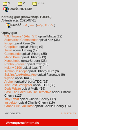
Y
Z
inne
Całość 3074 MB
Katalog gier (konwencja TOSEC)
Aktualizacja: 2021-07-11
Całość
,
md5
sha
(
7-Zip
,
TUGZip
)
Opisy gier
"Old Towers" (Atari ST)
opisał Misza (19)
Submarine Commander
opisał Kaz (36)
Frogs
opisał Xeen (0)
Choplifter!
opisał Urborg (0)
Joust
opisał Urborg (17)
Commando
opisał Urborg (35)
Mario Bros
opisał Urborg (13)
Xenophobe
opisał Urborg (36)
Robbo Forever
opisał tbxx (16)
Kolony 2106
opisał tbxx (3)
Archon II: Adept
opisał Urborg/TDC (9)
Spitfire Ace/Hellcat Ace
opisał Farscape (9)
Wyspa
opisał Kaz (9)
Archon
opisał Urborg/TDC (16)
The Last Starfighter
opisał TDC (30)
Dwie Wieże
opisał Muffy (19)
Basil The Great Mouse Detective
opisał Charlie
Cherry (125)
Inny Świat
opisał Charlie Cherry (17)
Inspektor
opisał Charlie Cherry (19)
Grand Prix Simulator
opisał Charlie Cherry (16)
«« nowsze
starsze »»
Wewnętrzne/Internals