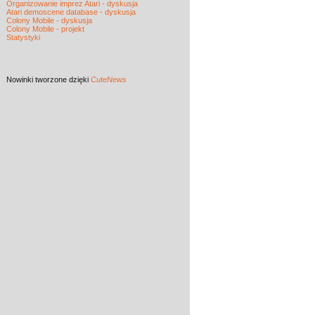
Organizowanie imprez Atari - dyskusja
Atari demoscene database - dyskusja
Colony Mobile - dyskusja
Colony Mobile - projekt
Statystyki
Nowinki
tworzone dzięki
CuteNews