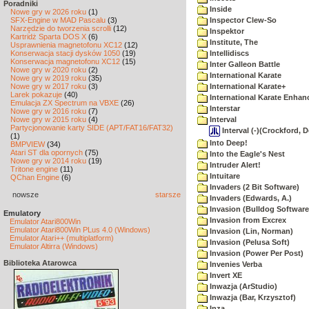
Poradniki
Inside
Nowe gry w 2026 roku
(1)
SFX-Engine w MAD Pascalu
(3)
Inspector Clew-So
Narzędzie do tworzenia scrolli
(12)
Inspektor
Kartridż Sparta DOS X
(6)
Institute, The
Usprawnienia magnetofonu XC12
(12)
Konserwacja stacji dysków 1050
(19)
Intellidiscs
Konserwacja magnetofonu XC12
(15)
Inter Galleon Battle
Nowe gry w 2020 roku
(2)
International Karate
Nowe gry w 2019 roku
(35)
Nowe gry w 2017 roku
(3)
International Karate+
Larek pokazuje
(40)
International Karate Enhan
Emulacja ZX Spectrum na VBXE
(26)
Interstar
Nowe gry w 2016 roku
(7)
Nowe gry w 2015 roku
(4)
Interval
Partycjonowanie karty SIDE (APT/FAT16/FAT32)
Interval (-)(Crockford, 
(1)
Into Deep!
BMPVIEW
(34)
Atari ST dla opornych
(75)
Into the Eagle's Nest
Nowe gry w 2014 roku
(19)
Intruder Alert!
Tritone engine
(11)
Intuitare
QChan Engine
(6)
Invaders (2 Bit Software)
nowsze
starsze
Invaders (Edwards, A.)
Invasion (Bulldog Software
Emulatory
Invasion from Excrex
Emulator Atari800Win
Emulator Atari800Win PLus 4.0 (Windows)
Invasion (Lin, Norman)
Emulator Atari++ (multiplatform)
Invasion (Pelusa Soft)
Emulator Altirra (Windows)
Invasion (Power Per Post)
Biblioteka Atarowca
Invenies Verba
Invert XE
Inwazja (ArStudio)
Inwazja (Bar, Krzysztof)
Inza