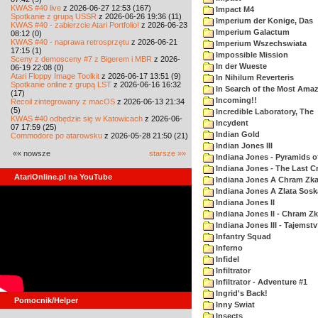
KWAS #40 live
z 2026-06-27 12:53 (167)
Impact M4
Spotkanie z grupą USSR
z 2026-06-26 19:36 (11)
Imperium der Konige, Das
KWAS #40 - zabierzcie Atari Portfolio!
z 2026-06-23
Imperium Galactum
08:12 (0)
KWAS #40 - naprawa retrosprzętu
z 2026-06-21
Imperium Wszechswiata
17:15 (1)
Impossible Mission
Sceny z demosceny #7 z Bigerem i MBR
z 2026-
In der Wueste
06-19 22:08 (0)
Atari Floppy Image Toolkit
z 2026-06-17 13:51 (9)
In Nihilum Reverteris
Spotkanie online z grupą LST
z 2026-06-16 16:32
In Search of the Most Ama
(17)
Incoming!!
Recoil zintegrowany z macOS
z 2026-06-13 21:34
(5)
Incredible Laboratory, The
KWAS #40 odbędzie się w Katowicach
z 2026-06-
Incydent
07 17:59 (25)
Indian Gold
Commodore po atarowsku
z 2026-05-28 21:50 (21)
Indian Jones III
«« nowsze
starsze »»
Indiana Jones - Pyramids o
Indiana Jones - The Last C
AtariOnline.pl na YouTube
Indiana Jones A Chram Zk
Indiana Jones A Zlata Sosk
Indiana Jones II
Indiana Jones II - Chram Z
Indiana Jones III - Tajemst
Infantry Squad
Inferno
Infidel
Infiltrator
Infiltrator - Adventure #1
Ingrid's Back!
Pomocnik/Helper
Inny Swiat
Insects