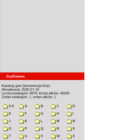
Gry/Games
Katalog gier (konwencja Kaz)
Aktualizacja: 2026-07-19
Liczba katalogów: 8878, liczba plików: 40040
Zmian katalogów: 1, zmian plików: 1
0-9
A
B
C
D
E
F
G
H
I
J
K
L
M
N
O
P
Q
R
S
T
U
V
W
X