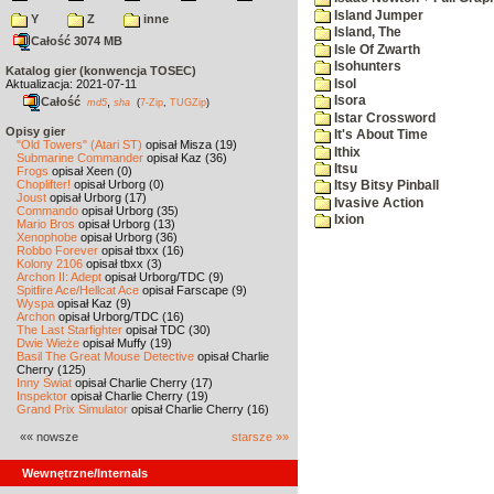
Island Jumper
Y
Z
inne
Island, The
Całość 3074 MB
Isle Of Zwarth
Isohunters
Katalog gier (konwencja TOSEC)
Isol
Aktualizacja: 2021-07-11
Isora
Całość
,
md5
sha
(
7-Zip
,
TUGZip
)
Istar Crossword
Opisy gier
It's About Time
"Old Towers" (Atari ST)
opisał Misza (19)
Ithix
Submarine Commander
opisał Kaz (36)
Itsu
Frogs
opisał Xeen (0)
Choplifter!
opisał Urborg (0)
Itsy Bitsy Pinball
Joust
opisał Urborg (17)
Ivasive Action
Commando
opisał Urborg (35)
Ixion
Mario Bros
opisał Urborg (13)
Xenophobe
opisał Urborg (36)
Robbo Forever
opisał tbxx (16)
Kolony 2106
opisał tbxx (3)
Archon II: Adept
opisał Urborg/TDC (9)
Spitfire Ace/Hellcat Ace
opisał Farscape (9)
Wyspa
opisał Kaz (9)
Archon
opisał Urborg/TDC (16)
The Last Starfighter
opisał TDC (30)
Dwie Wieże
opisał Muffy (19)
Basil The Great Mouse Detective
opisał Charlie
Cherry (125)
Inny Świat
opisał Charlie Cherry (17)
Inspektor
opisał Charlie Cherry (19)
Grand Prix Simulator
opisał Charlie Cherry (16)
«« nowsze
starsze »»
Wewnętrzne/Internals