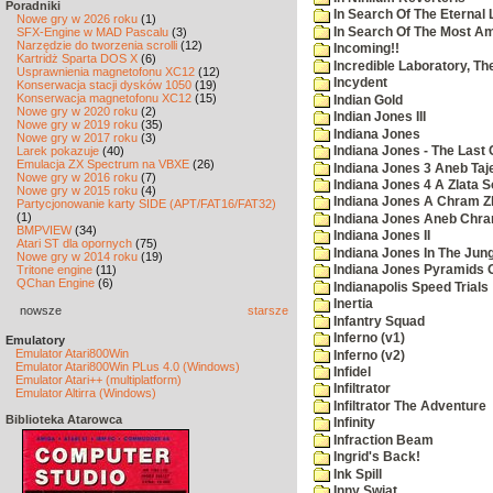
Poradniki
In Search Of The Eternal 
Nowe gry w 2026 roku
(1)
In Search Of The Most Am
SFX-Engine w MAD Pascalu
(3)
Narzędzie do tworzenia scrolli
(12)
Incoming!!
Kartridż Sparta DOS X
(6)
Incredible Laboratory, Th
Usprawnienia magnetofonu XC12
(12)
Incydent
Konserwacja stacji dysków 1050
(19)
Konserwacja magnetofonu XC12
(15)
Indian Gold
Nowe gry w 2020 roku
(2)
Indian Jones III
Nowe gry w 2019 roku
(35)
Indiana Jones
Nowe gry w 2017 roku
(3)
Larek pokazuje
(40)
Indiana Jones - The Last
Emulacja ZX Spectrum na VBXE
(26)
Indiana Jones 3 Aneb Ta
Nowe gry w 2016 roku
(7)
Indiana Jones 4 A Zlata S
Nowe gry w 2015 roku
(4)
Indiana Jones A Chram Z
Partycjonowanie karty SIDE (APT/FAT16/FAT32)
(1)
Indiana Jones Aneb Chr
BMPVIEW
(34)
Indiana Jones II
Atari ST dla opornych
(75)
Indiana Jones In The Jun
Nowe gry w 2014 roku
(19)
Tritone engine
(11)
Indiana Jones Pyramids O
QChan Engine
(6)
Indianapolis Speed Trials
Inertia
nowsze
starsze
Infantry Squad
Inferno (v1)
Emulatory
Emulator Atari800Win
Inferno (v2)
Emulator Atari800Win PLus 4.0 (Windows)
Infidel
Emulator Atari++ (multiplatform)
Infiltrator
Emulator Altirra (Windows)
Infiltrator The Adventure
Biblioteka Atarowca
Infinity
Infraction Beam
Ingrid's Back!
Ink Spill
Inny Swiat