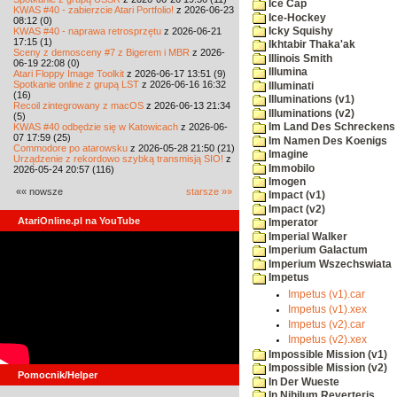
Ice Cap
KWAS #40 - zabierzcie Atari Portfolio!
z 2026-06-23
Ice-Hockey
08:12 (0)
KWAS #40 - naprawa retrosprzętu
z 2026-06-21
Icky Squishy
17:15 (1)
Ikhtabir Thaka'ak
Sceny z demosceny #7 z Bigerem i MBR
z 2026-
Illinois Smith
06-19 22:08 (0)
Illumina
Atari Floppy Image Toolkit
z 2026-06-17 13:51 (9)
Spotkanie online z grupą LST
z 2026-06-16 16:32
Illuminati
(16)
Illuminations (v1)
Recoil zintegrowany z macOS
z 2026-06-13 21:34
Illuminations (v2)
(5)
KWAS #40 odbędzie się w Katowicach
z 2026-06-
Im Land Des Schreckens
07 17:59 (25)
Im Namen Des Koenigs
Commodore po atarowsku
z 2026-05-28 21:50 (21)
Imagine
Urządzenie z rekordowo szybką transmisją SIO!
z
Immobilo
2026-05-24 20:57 (116)
Imogen
«« nowsze
starsze »»
Impact (v1)
Impact (v2)
AtariOnline.pl na YouTube
Imperator
Imperial Walker
Imperium Galactum
Imperium Wszechswiata
Impetus
Impetus (v1).car
Impetus (v1).xex
Impetus (v2).car
Impetus (v2).xex
Impossible Mission (v1)
Impossible Mission (v2)
Pomocnik/Helper
In Der Wueste
In Nihilum Reverteris