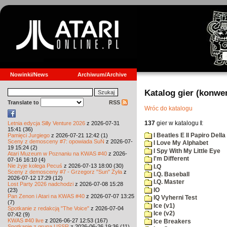
Nowinki/News
Archiwum/Archive
Katalog gier (konwe
Translate to
RSS
Wróc do katalogu
137
gier w katalogu
I
:
Letnia edycja Silly Venture 2026
z 2026-07-31
15:41 (36)
I Beatles E Il Papiro Dell
Pamięci Jurgiego
z 2026-07-21 12:42 (1)
Sceny z demosceny #7: opowiada SuN
z 2026-07-
I Love My Alphabet
19 15:24 (2)
I Spy With My Little Eye
Atari Muzeum w Poznaniu na KWAS #40
z 2026-
I'm Different
07-16 16:10 (4)
Nie żyje kolega Pecuś
z 2026-07-13 18:00 (30)
I.Q
Sceny z demosceny #7 - Grzegorz "Sun" Żyła
z
I.Q. Baseball
2026-07-12 17:29 (12)
I.Q. Master
Lost Party 2026 nadchodzi
z 2026-07-08 15:28
IO
(23)
Pan Zenon i Atari na KWAS #40
z 2026-07-07 13:25
IQ Vyherni Test
(7)
Ice (v1)
Spotkanie z redakcją "The Voice"
z 2026-07-04
Ice (v2)
07:42 (9)
KWAS #40 live
z 2026-06-27 12:53 (167)
Ice Breakers
Spotkanie z grupą USSR
z 2026-06-26 19:36 (11)