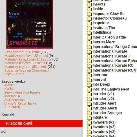
Insects
Inside
Inspector Clew-So
Inspector Clouseau
Inspektor
Institute, The
Intellidiscs
Inter Galleon Battle
Interna-Maze
International Bridge Cont
International Karate
Czasopisma: 714 sztuk
(185)
Materiały scenowe: 32 sztuki
(9)
International Karate +
Materiały książkowe: 141 sztuk
(55)
International Karate Enh
Materiały firmowe: 27 sztuk
(20)
International Karate RC
Materiały o grach: 351 sztuk
(211)
International Karate RCX
Spiżarnia Voya na Chomikuj.pl
Bajtek Redux
Interstar
Interval
Zasoby wiedzy
Into Deep!
Atariki
XWiki
Into The Eagle's Nest
Gury's Atari 8-bit Forever
Intruder (v1)
Atarimania
Intruder (v2)
Atari Archives
Drygol's Retro Hacks
Intruder Alert
XL Search
Intruder Alert!
Intruder Avenger
Kontakt
Intuitare
Invaders (v1)
HI SCORE CAFÉ
Invaders (v2)
Invaders (v3)
Invaders (v4)