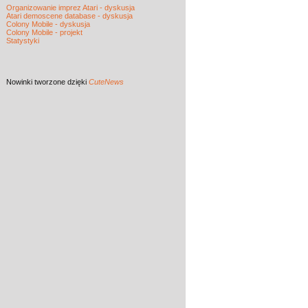
Organizowanie imprez Atari - dyskusja
Atari demoscene database - dyskusja
Colony Mobile - dyskusja
Colony Mobile - projekt
Statystyki
Nowinki
tworzone dzięki
CuteNews