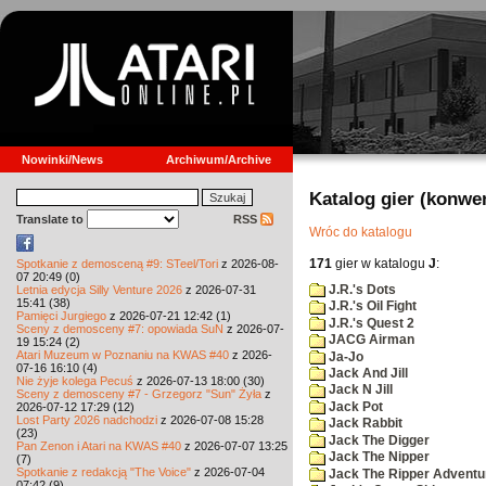
Nowinki/News
Archiwum/Archive
Katalog gier (konwe
Translate to
RSS
Wróc do katalogu
171
gier w katalogu
J
:
Spotkanie z demosceną #9: STeel/Tori
z 2026-08-
07 20:49 (0)
J.R.'s Dots
Letnia edycja Silly Venture 2026
z 2026-07-31
15:41 (38)
J.R.'s Oil Fight
Pamięci Jurgiego
z 2026-07-21 12:42 (1)
J.R.'s Quest 2
Sceny z demosceny #7: opowiada SuN
z 2026-07-
JACG Airman
19 15:24 (2)
Atari Muzeum w Poznaniu na KWAS #40
z 2026-
Ja-Jo
07-16 16:10 (4)
Jack And Jill
Nie żyje kolega Pecuś
z 2026-07-13 18:00 (30)
Jack N Jill
Sceny z demosceny #7 - Grzegorz "Sun" Żyła
z
Jack Pot
2026-07-12 17:29 (12)
Lost Party 2026 nadchodzi
z 2026-07-08 15:28
Jack Rabbit
(23)
Jack The Digger
Pan Zenon i Atari na KWAS #40
z 2026-07-07 13:25
Jack The Nipper
(7)
Spotkanie z redakcją "The Voice"
z 2026-07-04
Jack The Ripper Adventu
07:42 (9)