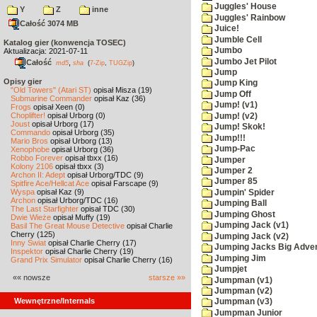
Juggles' House
Y
Z
inne
Juggles' Rainbow
Całość 3074 MB
Juice!
Jumble Cell
Katalog gier (konwencja TOSEC)
Jumbo
Aktualizacja: 2021-07-11
Jumbo Jet Pilot
Całość
,
md5
sha
(
7-Zip
,
TUGZip
)
Jump
Opisy gier
Jump King
"Old Towers" (Atari ST)
opisał Misza (19)
Jump Off
Submarine Commander
opisał Kaz (36)
Jump! (v1)
Frogs
opisał Xeen (0)
Choplifter!
opisał Urborg (0)
Jump! (v2)
Joust
opisał Urborg (17)
Jump! Skok!
Commando
opisał Urborg (35)
Jump!!!
Mario Bros
opisał Urborg (13)
Jump-Pac
Xenophobe
opisał Urborg (36)
Robbo Forever
opisał tbxx (16)
Jumper
Kolony 2106
opisał tbxx (3)
Jumper 2
Archon II: Adept
opisał Urborg/TDC (9)
Jumper 85
Spitfire Ace/Hellcat Ace
opisał Farscape (9)
Wyspa
opisał Kaz (9)
Jumpin' Spider
Archon
opisał Urborg/TDC (16)
Jumping Ball
The Last Starfighter
opisał TDC (30)
Jumping Ghost
Dwie Wieże
opisał Muffy (19)
Jumping Jack (v1)
Basil The Great Mouse Detective
opisał Charlie
Cherry (125)
Jumping Jack (v2)
Inny Świat
opisał Charlie Cherry (17)
Jumping Jacks Big Adve
Inspektor
opisał Charlie Cherry (19)
Jumping Jim
Grand Prix Simulator
opisał Charlie Cherry (16)
Jumpjet
«« nowsze
starsze »»
Jumpman (v1)
Jumpman (v2)
Wewnętrzne/Internals
Jumpman (v3)
Jumpman Junior