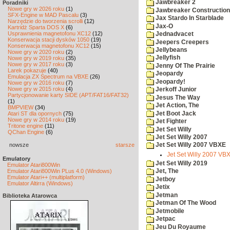
Jawbreaker 2
Poradniki
Nowe gry w 2026 roku
(1)
Jawbreaker Construction 
SFX-Engine w MAD Pascalu
(3)
Jax Stardo In Starblade
Narzędzie do tworzenia scrolli
(12)
Jax-O
Kartridż Sparta DOS X
(6)
Usprawnienia magnetofonu XC12
(12)
Jednadvacet
Konserwacja stacji dysków 1050
(19)
Jeepers Creepers
Konserwacja magnetofonu XC12
(15)
Jellybeans
Nowe gry w 2020 roku
(2)
Jellyfish
Nowe gry w 2019 roku
(35)
Nowe gry w 2017 roku
(3)
Jenny Of The Prairie
Larek pokazuje
(40)
Jeopardy
Emulacja ZX Spectrum na VBXE
(26)
Jeopardy!
Nowe gry w 2016 roku
(7)
Nowe gry w 2015 roku
(4)
Jerkoff Junior
Partycjonowanie karty SIDE (APT/FAT16/FAT32)
Jesus The Way
(1)
Jet Action, The
BMPVIEW
(34)
Jet Boot Jack
Atari ST dla opornych
(75)
Nowe gry w 2014 roku
(19)
Jet Fighter
Tritone engine
(11)
Jet Set Willy
QChan Engine
(6)
Jet Set Willy 2007
nowsze
starsze
Jet Set Willy 2007 VBXE
Jet Set Willy 2007 VB
Emulatory
Jet Set Willy 2019
Emulator Atari800Win
Emulator Atari800Win PLus 4.0 (Windows)
Jet, The
Emulator Atari++ (multiplatform)
Jetboy
Emulator Altirra (Windows)
Jetix
Jetman
Biblioteka Atarowca
Jetman Of The Wood
Jetmobile
Jetpac
Jeu Du Royaume