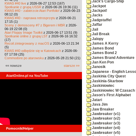
Jack's Cargo-Ship
KWAS #40 live
z 2026-06-27 12:53 (167)
Jackpot
Spotkanie z grupą USSR
z 2026-06-26 19:36 (11)
KWAS #40 - zabierzcie Atari Portfolio!
z 2026-06-23
Jackpot!
08:12 (0)
Jacks
KWAS #40 - naprawa retrosprzętu
z 2026-06-21
Jadgstaffel
17:15 (1)
Jaffar
Sceny z demosceny #7 z Bigerem i MBR
z 2026-
06-19 22:08 (0)
Jail
Atari Floppy Image Toolkit
z 2026-06-17 13:51 (9)
Jail Break
Spotkanie online z grupą LST
z 2026-06-16 16:32
Jalopy
(17)
Recoil zintegrowany z macOS
z 2026-06-13 21:34
James A Kerry
(5)
James Bond
KWAS #40 odbędzie się w Katowicach
z 2026-06-
James Bond 2
07 17:59 (25)
James Brand Adventure
Commodore po atarowsku
z 2026-05-28 21:50 (21)
Jan Ken Pon
«« nowsze
starsze »»
Janosik
Japanese - English Less
AtariOnline.pl na YouTube
Jaskinia City Quest
Jaskinia-Skarbow
Jaskiniowiec
Jaskiniowiec W Czasach I
Jason's First Alphabet
Jatari
Java Jim
Jaw Breaker
Jawbreaker (v1)
Jawbreaker (v2)
Jawbreaker (v3)
Jawbreaker (v4)
Pomocnik/Helper
Jawbreaker (v5)