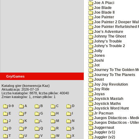
Joe A Ptaci
Joe Blade
Joe Blade II
Joe Painter
Joe Painter 2 Deeper Wal
Joe Painter Refurbished 
Joe's Adventure
Johnny The Ghost
Johny's Trouble
Johny's Trouble 2
Jolly
Jones
Joshi
Jot
Journey To The Golden M
Journey To The Planets
Gry/Games
Joust
Joy Joy Revolution
Katalog gier (konwencja Kaz)
Joy Ride
Aktualizacja: 2026-07-19
Liczba katalogów: 8878, liczba plików: 40040
Joyas
Zmian katalogów: 1, zmian plików: 1
Joystick Mastah
Joystick Maths
0-9
A
B
C
D
Joystick Word Hunt
Jr Pacman
E
F
G
H
I
Juegos Didacticos - Medi
J
K
L
M
N
Juegos Didacticos - Utile
Juggernaut
O
P
Q
R
S
Juggler (v1)
T
U
V
W
X
Juggler (v2)