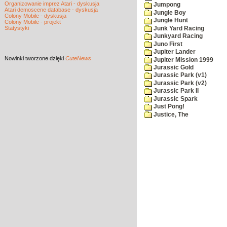
Organizowanie imprez Atari - dyskusja
Jumpong
Atari demoscene database - dyskusja
Jungle Boy
Colony Mobile - dyskusja
Jungle Hunt
Colony Mobile - projekt
Statystyki
Junk Yard Racing
Junkyard Racing
Juno First
Jupiter Lander
Nowinki
tworzone dzięki
CuteNews
Jupiter Mission 1999
Jurassic Gold
Jurassic Park (v1)
Jurassic Park (v2)
Jurassic Park II
Jurassic Spark
Just Pong!
Justice, The