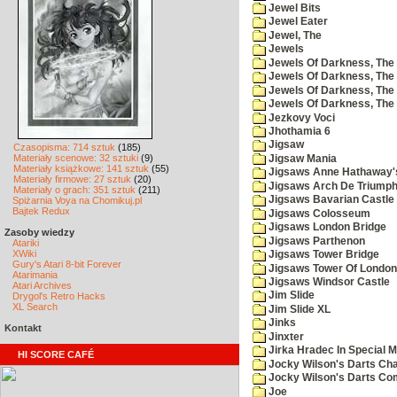
Jewel Bits
Jewel Eater
Jewel, The
Jewels
Jewels Of Darkness, The
Jewels Of Darkness, The 
Jewels Of Darkness, The 
Jewels Of Darkness, The
Jezkovy Voci
Jhothamia 6
Jigsaw
Czasopisma: 714 sztuk
(185)
Materiały scenowe: 32 sztuki
(9)
Jigsaw Mania
Materiały książkowe: 141 sztuk
(55)
Jigsaws Anne Hathaway'
Materiały firmowe: 27 sztuk
(20)
Jigsaws Arch De Triump
Materiały o grach: 351 sztuk
(211)
Jigsaws Bavarian Castle
Spiżarnia Voya na Chomikuj.pl
Bajtek Redux
Jigsaws Colosseum
Jigsaws London Bridge
Zasoby wiedzy
Jigsaws Parthenon
Atariki
XWiki
Jigsaws Tower Bridge
Gury's Atari 8-bit Forever
Jigsaws Tower Of London
Atarimania
Jigsaws Windsor Castle
Atari Archives
Jim Slide
Drygol's Retro Hacks
XL Search
Jim Slide XL
Jinks
Kontakt
Jinxter
Jirka Hradec In Special M
HI SCORE CAFÉ
Jocky Wilson's Darts Cha
Jocky Wilson's Darts C
Joe