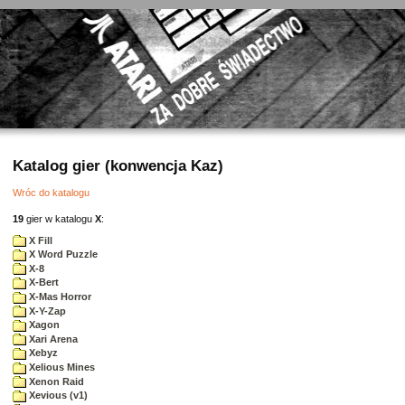
Katalog gier (konwencja Kaz)
Wróc do katalogu
19
gier w katalogu
X
:
X Fill
X Word Puzzle
X-8
X-Bert
X-Mas Horror
X-Y-Zap
Xagon
Xari Arena
Xebyz
Xelious Mines
Xenon Raid
Xevious (v1)