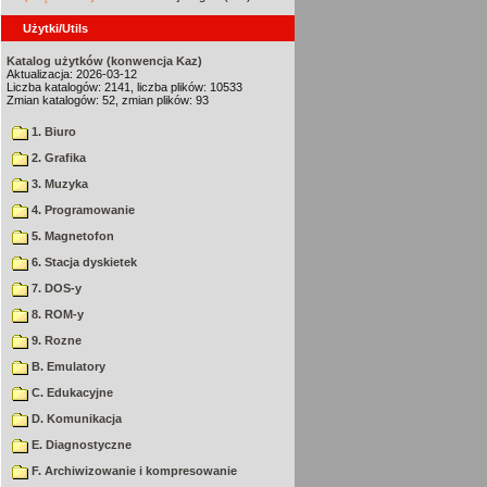
Użytki/Utils
Katalog użytków (konwencja Kaz)
Aktualizacja: 2026-03-12
Liczba katalogów: 2141, liczba plików: 10533
Zmian katalogów: 52, zmian plików: 93
1. Biuro
2. Grafika
3. Muzyka
4. Programowanie
5. Magnetofon
6. Stacja dyskietek
7. DOS-y
8. ROM-y
9. Rozne
B. Emulatory
C. Edukacyjne
D. Komunikacja
E. Diagnostyczne
F. Archiwizowanie i kompresowanie