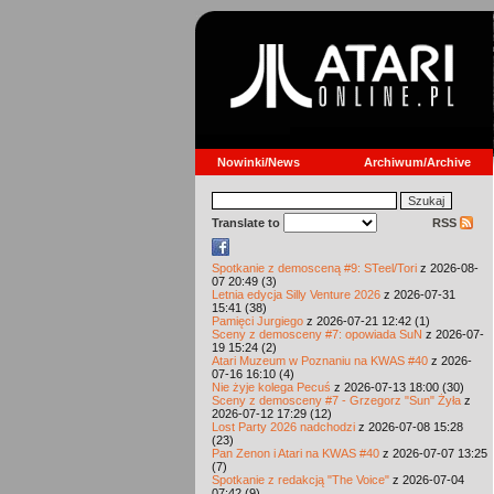
Nowinki/News
Archiwum/Archive
Translate to
RSS
Spotkanie z demosceną #9: STeel/Tori
z 2026-08-
07 20:49 (3)
Letnia edycja Silly Venture 2026
z 2026-07-31
15:41 (38)
Pamięci Jurgiego
z 2026-07-21 12:42 (1)
Sceny z demosceny #7: opowiada SuN
z 2026-07-
19 15:24 (2)
Atari Muzeum w Poznaniu na KWAS #40
z 2026-
07-16 16:10 (4)
Nie żyje kolega Pecuś
z 2026-07-13 18:00 (30)
Sceny z demosceny #7 - Grzegorz "Sun" Żyła
z
2026-07-12 17:29 (12)
Lost Party 2026 nadchodzi
z 2026-07-08 15:28
(23)
Pan Zenon i Atari na KWAS #40
z 2026-07-07 13:25
(7)
Spotkanie z redakcją "The Voice"
z 2026-07-04
07:42 (9)