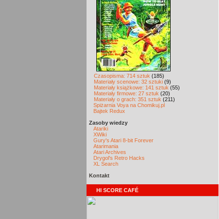
Czasopisma: 714 sztuk
(185)
Materiały scenowe: 32 sztuki
(9)
Materiały książkowe: 141 sztuk
(55)
Materiały firmowe: 27 sztuk
(20)
Materiały o grach: 351 sztuk
(211)
Spiżarnia Voya na Chomikuj.pl
Bajtek Redux
Zasoby wiedzy
Atariki
XWiki
Gury's Atari 8-bit Forever
Atarimania
Atari Archives
Drygol's Retro Hacks
XL Search
Kontakt
HI SCORE CAFÉ