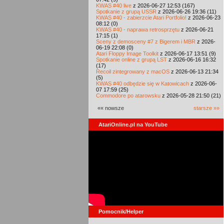
KWAS #40 live
z 2026-06-27 12:53 (167)
Spotkanie z grupą USSR
z 2026-06-26 19:36 (11)
KWAS #40 - zabierzcie Atari Portfolio!
z 2026-06-23
08:12 (0)
KWAS #40 - naprawa retrosprzętu
z 2026-06-21
17:15 (1)
Sceny z demosceny #7 z Bigerem i MBR
z 2026-
06-19 22:08 (0)
Atari Floppy Image Toolkit
z 2026-06-17 13:51 (9)
Spotkanie online z grupą LST
z 2026-06-16 16:32
(17)
Recoil zintegrowany z macOS
z 2026-06-13 21:34
(5)
KWAS #40 odbędzie się w Katowicach
z 2026-06-
07 17:59 (25)
Commodore po atarowsku
z 2026-05-28 21:50 (21)
«« nowsze
starsze »»
AtariOnline.pl na YouTube
Pomocnik/Helper