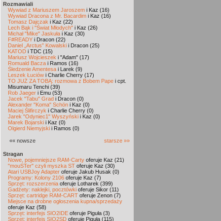
Rozmawiali
Wywiad z Mariuszem Jaroszem
i Kaz (16)
Wywiad Dracona z Mr. Bacardim
i Kaz (16)
Tomasz Dajczak
i Kaz (22)
Lech Bąk i "Świat Młodych"
i Kaz (26)
Michał "Mike" Jaskuła
i Kaz (30)
F#READY
i Dracon (22)
Daniel „Arctus” Kowalski
i Dracon (25)
KATOD
i TDC (15)
Mariusz Wojcieszek
i "Adam" (17)
Romuald Bacza
i Ramos (16)
Śledzenie Amentesa
i Larek (9)
Leszek Łuciów
i Charlie Cherry (17)
TO JUŻ ZA TOBĄ: rozmowa z Bobem Pape
i cpt.
Misumaru Tenchi (39)
Rob Jaeger
i Emu (53)
Jacek "Tabu" Grad
i Dracon (0)
Alexander "Koma" Schön
i Kaz (0)
Maciej Ślifirczyk
i Charlie Cherry (0)
Jarek "Odyniec1" Wyszyński
i Kaz (0)
Marek Bojarski
i Kaz (0)
Olgierd Niemyjski
i Ramos (0)
«« nowsze
starsze »»
Stragan
Nowe, pojemniejsze RAM-Carty
oferuje Kaz (21)
"mouSTer" czyli myszka ST
oferuje Kaz (30)
Atari USBJoy Adapter
oferuje Jakub Husak (0)
Programy: Kolony 2106
oferuje Kaz (7)
Sprzęt: rozszerzenia
oferuje Lotharek (399)
Gadżety: naklejki, pocztówki
oferuje Sikor (11)
Sprzęt: cartridge RAM-CART
oferuje Zenon (7)
Miejsce na drobne ogłoszenia kupna/sprzedaży
oferuje Kaz (58)
Sprzęt: interfejs SIO2IDE
oferuje Piguła (3)
Sprzęt: interfejs SIO2SD
oferuje Piguła (115)