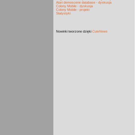
Atari demoscene database - dyskusja
Colony Mobile - dyskusja
Colony Mobile - projekt
Statystyki
Nowinki
tworzone dzięki
CuteNews