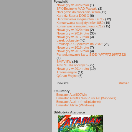
Poradniki
Nowe gry w 2026 roku
(1)
SFX-Engine w MAD Pascalu
(3)
Narzędzie do tworzenia scrolli
(12)
Kartridż Sparta DOS X
(6)
Usprawnienia magnetofonu XC12
(12)
Konserwacja stacji dysków 1050
(19)
Konserwacja magnetofonu XC12
(15)
Nowe gry w 2020 roku
(2)
Nowe gry w 2019 roku
(35)
Nowe gry w 2017 roku
(3)
Larek pokazuje
(40)
Emulacja ZX Spectrum na VBXE
(26)
Nowe gry w 2016 roku
(7)
Nowe gry w 2015 roku
(4)
Partycjonowanie karty SIDE (APT/FAT16/FAT32)
(1)
BMPVIEW
(34)
Atari ST dla opornych
(75)
Nowe gry w 2014 roku
(19)
Tritone engine
(11)
QChan Engine
(6)
nowsze
starsze
Emulatory
Emulator Atari800Win
Emulator Atari800Win PLus 4.0 (Windows)
Emulator Atari++ (multiplatform)
Emulator Altirra (Windows)
Biblioteka Atarowca