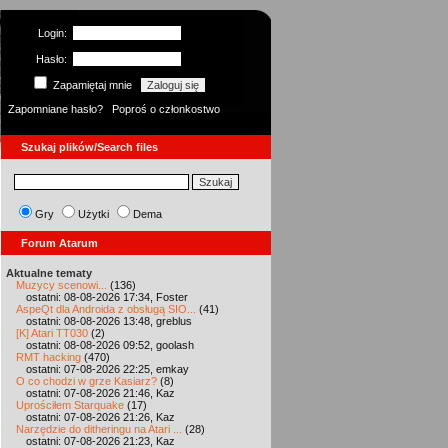
Login:
Hasło:
Zapamiętaj mnie
Zapomniane hasło?
Poproś o członkostwo
Szukaj plików/Search files
Gry
Użytki
Dema
Forum Atarum
Aktualne tematy
Muzycy scenowi...
(136)
ostatni: 08-08-2026 17:34, Foster
AspeQt dla Androida z obsługą SIO...
(41)
ostatni: 08-08-2026 13:48, greblus
[K] Atari TT030
(2)
ostatni: 08-08-2026 09:52, goolash
RMT hacking
(470)
ostatni: 07-08-2026 22:25, emkay
O co chodzi w grze Kasiarz?
(8)
ostatni: 07-08-2026 21:46, Kaz
Uprościłem Starquake
(17)
ostatni: 07-08-2026 21:26, Kaz
Narzędzie do ditheringu na Atari ...
(28)
ostatni: 07-08-2026 21:23, Kaz