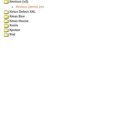
Xevious (v2)
Xevious (demo).xex
Xirius Defect XXL
Xmas Box
Xmas House
Xonix
Xpoker
Xtal