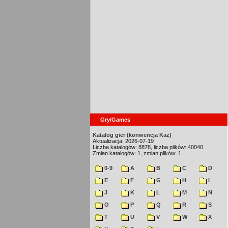
Gry/Games
Katalog gier (konwencja Kaz)
Aktualizacja: 2026-07-19
Liczba katalogów: 8878, liczba plików: 40040
Zmian katalogów: 1, zmian plików: 1
0-9
A
B
C
D
E
F
G
H
I
J
K
L
M
N
O
P
Q
R
S
T
U
V
W
X