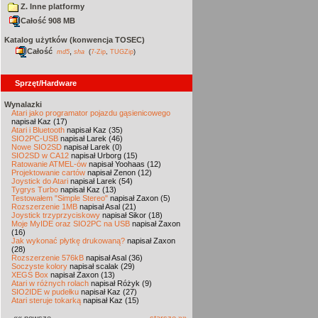
Z. Inne platformy
Całość 908 MB
Katalog użytków (konwencja TOSEC)
Całość
,
md5
sha
(
7-Zip
,
TUGZip
)
Sprzęt/Hardware
Wynalazki
Atari jako programator pojazdu gąsienicowego
napisał Kaz (17)
Atari i Bluetooth
napisał Kaz (35)
SIO2PC-USB
napisał Larek (46)
Nowe SIO2SD
napisał Larek (0)
SIO2SD w CA12
napisał Urborg (15)
Ratowanie ATMEL-ów
napisał Yoohaas (12)
Projektowanie cartów
napisał Zenon (12)
Joystick do Atari
napisał Larek (54)
Tygrys Turbo
napisał Kaz (13)
Testowałem "Simple Stereo"
napisał Zaxon (5)
Rozszerzenie 1MB
napisał Asal (21)
Joystick trzyprzyciskowy
napisał Sikor (18)
Moje MyIDE oraz SIO2PC na USB
napisał Zaxon
(16)
Jak wykonać płytkę drukowaną?
napisał Zaxon
(28)
Rozszerzenie 576kB
napisał Asal (36)
Soczyste kolory
napisał scalak (29)
XEGS Box
napisał Zaxon (13)
Atari w różnych rolach
napisał Różyk (9)
SIO2IDE w pudełku
napisał Kaz (27)
Atari steruje tokarką
napisał Kaz (15)