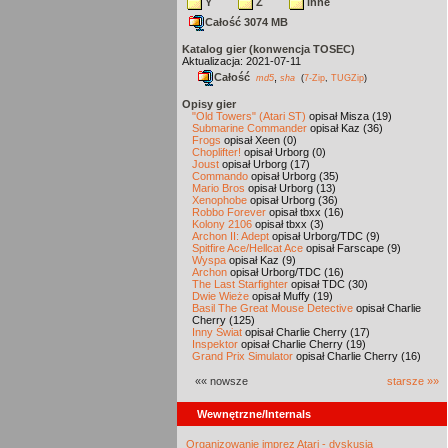
Y
Z
inne
Całość 3074 MB
Katalog gier (konwencja TOSEC)
Aktualizacja: 2021-07-11
Całość
,
md5
sha
(
7-Zip
,
TUGZip
)
Opisy gier
"Old Towers" (Atari ST)
opisał Misza (19)
Submarine Commander
opisał Kaz (36)
Frogs
opisał Xeen (0)
Choplifter!
opisał Urborg (0)
Joust
opisał Urborg (17)
Commando
opisał Urborg (35)
Mario Bros
opisał Urborg (13)
Xenophobe
opisał Urborg (36)
Robbo Forever
opisał tbxx (16)
Kolony 2106
opisał tbxx (3)
Archon II: Adept
opisał Urborg/TDC (9)
Spitfire Ace/Hellcat Ace
opisał Farscape (9)
Wyspa
opisał Kaz (9)
Archon
opisał Urborg/TDC (16)
The Last Starfighter
opisał TDC (30)
Dwie Wieże
opisał Muffy (19)
Basil The Great Mouse Detective
opisał Charlie
Cherry (125)
Inny Świat
opisał Charlie Cherry (17)
Inspektor
opisał Charlie Cherry (19)
Grand Prix Simulator
opisał Charlie Cherry (16)
«« nowsze
starsze »»
Wewnętrzne/Internals
Organizowanie imprez Atari - dyskusja