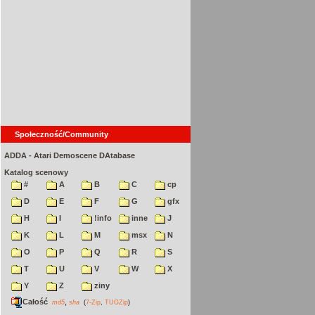
Społeczność/Community
ADDA - Atari Demoscene DAtabase
Katalog scenowy
#
A
B
C
cp
D
E
F
G
gfx
H
I
!info
inne
J
K
L
M
msx
N
O
P
Q
R
S
T
U
V
W
X
Y
Z
ziny
Całość
,
md5
sha
(
7-Zip
,
TUGZip
)