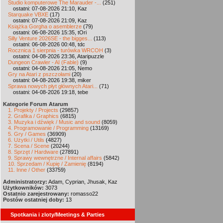
Studio komputerowe The Marauder -...
(251)
ostatni: 07-08-2026 21:10, Kaz
Starquake VBXE
(17)
ostatni: 07-08-2026 21:09, Kaz
Książka Gorgha o asemblerze
(79)
ostatni: 06-08-2026 15:35, tOri
Silly Venture 2026SE - the bigges...
(113)
ostatni: 06-08-2026 00:48, tdc
Rocznica 1 sierpnia - turówka WRCOH
(3)
ostatni: 04-08-2026 23:36, Ataripuzzle
Dungeon Crawler - AI (Fable)
(9)
ostatni: 04-08-2026 21:05, Nemo
Gry na Atari z pszczołami
(20)
ostatni: 04-08-2026 19:38, miker
Sprawa nowych płyt głównych Atari...
(71)
ostatni: 04-08-2026 19:18, tebe
Kategorie Forum Atarum
1. Projekty / Projects
(29857)
2. Grafika / Graphics
(6815)
3. Muzyka i dźwięk / Music and sound
(8059)
4. Programowanie / Programming
(13169)
5. Gry / Games
(36909)
6. Użytki / Utils
(4827)
7. Scena / Scene
(20244)
8. Sprzęt / Hardware
(27891)
9. Sprawy wewnętrzne / Internal affairs
(5842)
10. Sprzedam / Kupię / Zamienię
(8194)
11. Inne / Other
(33759)
Administratorzy:
Adam, Cyprian, Jhusak, Kaz
Użytkowników:
3073
Ostatnio zarejestrowany:
romasso22
Postów ostatniej doby:
13
Spotkania i zloty/Meetings & Parties