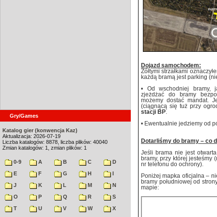
Dojazd samochodem:
Żółtymi strzałkami oznaczył
każdą bramą jest parking (ni
• Od wschodniej bramy, j
zjeżdżać do bramy bezpo
możemy dostać mandat. J
(ciągnącą się tuż przy og
stacji BP
.
Gry/Games
• Ewentualnie jedziemy od pó
Katalog gier (konwencja Kaz)
Aktualizacja: 2026-07-19
Dotarliśmy do bramy – co d
Liczba katalogów: 8878, liczba plików: 40040
Zmian katalogów: 1, zmian plików: 1
Jeśli brama nie jest otwar
bramy, przy której jesteśmy 
0-9
A
B
C
D
nr telefonu do ochrony).
E
F
G
H
I
Poniżej mapka oficjalna – n
bramy południowej od strony 
J
K
L
M
N
mapie:
O
P
Q
R
S
T
U
V
W
X