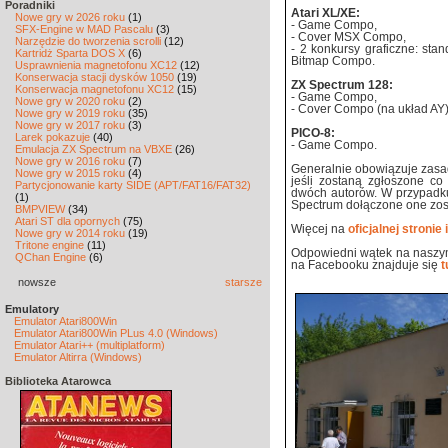
Poradniki
Atari XL/XE:
Nowe gry w 2026 roku
(1)
- Game Compo,
SFX-Engine w MAD Pascalu
(3)
- Cover MSX Compo,
Narzędzie do tworzenia scrolli
(12)
- 2 konkursy graficzne: s
Kartridż Sparta DOS X
(6)
Bitmap Compo.
Usprawnienia magnetofonu XC12
(12)
Konserwacja stacji dysków 1050
(19)
ZX Spectrum 128:
Konserwacja magnetofonu XC12
(15)
- Game Compo,
Nowe gry w 2020 roku
(2)
- Cover Compo (na układ AY)
Nowe gry w 2019 roku
(35)
Nowe gry w 2017 roku
(3)
PICO-8:
Larek pokazuje
(40)
- Game Compo.
Emulacja ZX Spectrum na VBXE
(26)
Nowe gry w 2016 roku
(7)
Generalnie obowiązuje zasad
Nowe gry w 2015 roku
(4)
jeśli zostaną zgłoszone c
Partycjonowanie karty SIDE (APT/FAT16/FAT32)
dwóch autorów. W przypadku
(1)
Spectrum dołączone one zosta
BMPVIEW
(34)
Atari ST dla opornych
(75)
Więcej na
oficjalnej stronie
Nowe gry w 2014 roku
(19)
Tritone engine
(11)
Odpowiedni wątek na naszy
QChan Engine
(6)
na Facebooku znajduje się
t
nowsze
starsze
Emulatory
Emulator Atari800Win
Emulator Atari800Win PLus 4.0 (Windows)
Emulator Atari++ (multiplatform)
Emulator Altirra (Windows)
Biblioteka Atarowca