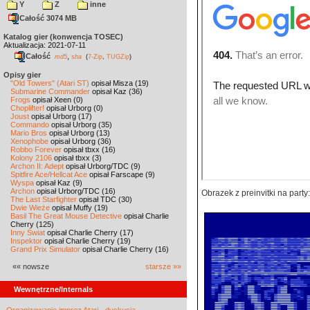
Y
Z
inne
Całość 3074 MB
Katalog gier (konwencja TOSEC)
Aktualizacja: 2021-07-11
Całość
,
md5
sha
(
7-Zip
,
TUGZip
)
Opisy gier
"Old Towers" (Atari ST)
opisał Misza (19)
Submarine Commander
opisał Kaz (36)
Frogs
opisał Xeen (0)
Choplifter!
opisał Urborg (0)
Joust
opisał Urborg (17)
Commando
opisał Urborg (35)
Mario Bros
opisał Urborg (13)
Xenophobe
opisał Urborg (36)
Robbo Forever
opisał tbxx (16)
Kolony 2106
opisał tbxx (3)
Archon II: Adept
opisał Urborg/TDC (9)
Spitfire Ace/Hellcat Ace
opisał Farscape (9)
Wyspa
opisał Kaz (9)
Archon
opisał Urborg/TDC (16)
Obrazek z preinvitki na party:
The Last Starfighter
opisał TDC (30)
Dwie Wieże
opisał Muffy (19)
Basil The Great Mouse Detective
opisał Charlie
Cherry (125)
Inny Świat
opisał Charlie Cherry (17)
Inspektor
opisał Charlie Cherry (19)
Grand Prix Simulator
opisał Charlie Cherry (16)
«« nowsze
starsze »»
Wewnętrzne/Internals