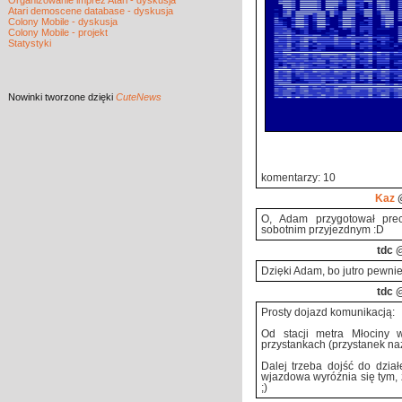
Organizowanie imprez Atari - dyskusja
Atari demoscene database - dyskusja
Colony Mobile - dyskusja
Colony Mobile - projekt
Statystyki
Nowinki
tworzone dzięki
CuteNews
komentarzy: 10
Kaz
@
O, Adam przygotował prec
sobotnim przyjezdnym :D
tdc
@
Dzięki Adam, bo jutro pewnie
tdc
@
Prosty dojazd komunikacją:
Od stacji metra Młociny
przystankach (przystanek n
Dalej trzeba dojść do dzia
wjazdowa wyróżnia się tym, 
;)