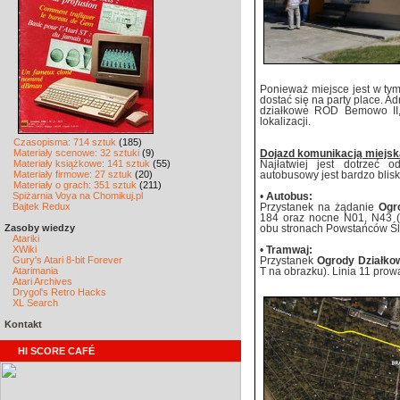
Ponieważ miejsce jest w tym
dostać się na party place. A
działkowe ROD Bemowo II,
lokalizacji.
Czasopisma: 714 sztuk
(185)
Materiały scenowe: 32 sztuki
(9)
Dojazd komunikacją miejsk
Materiały książkowe: 141 sztuk
(55)
Najłatwiej jest dotrzeć 
Materiały firmowe: 27 sztuk
(20)
autobusowy jest bardzo blisk
Materiały o grach: 351 sztuk
(211)
Spiżarnia Voya na Chomikuj.pl
•
Autobus:
Bajtek Redux
Przystanek na żądanie
Ogr
184 oraz nocne N01, N43 (
Zasoby wiedzy
obu stronach Powstańców Śl
Atariki
XWiki
•
Tramwaj:
Gury's Atari 8-bit Forever
Przystanek
Ogrody Działk
Atarimania
T na obrazku). Linia 11 prow
Atari Archives
Drygol's Retro Hacks
XL Search
Kontakt
HI SCORE CAFÉ