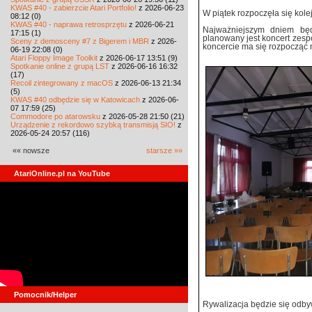
KWAS #40 - zabierzcie Atari Portfolio!
z 2026-06-23
W piątek rozpoczęła się kol
08:12 (0)
KWAS #40 - naprawa retrosprzętu
z 2026-06-21
Najważniejszym dniem będ
17:15 (1)
planowany jest koncert zespo
Sceny z demosceny #7 z Bigerem i MBR
z 2026-
koncercie ma się rozpocząć 
06-19 22:08 (0)
Atari Floppy Image Toolkit
z 2026-06-17 13:51 (9)
Spotkanie online z grupą LST
z 2026-06-16 16:32
(17)
Recoil zintegrowany z macOS
z 2026-06-13 21:34
(5)
KWAS #40 odbędzie się w Katowicach
z 2026-06-
07 17:59 (25)
Commodore po atarowsku
z 2026-05-28 21:50 (21)
Urządzenie z rekordowo szybką transmisją SIO!
z
2026-05-24 20:57 (116)
«« nowsze
starsze »»
AtariOnline.pl na YouTube
Pomocnik/Helper
Rywalizacja będzie się odby