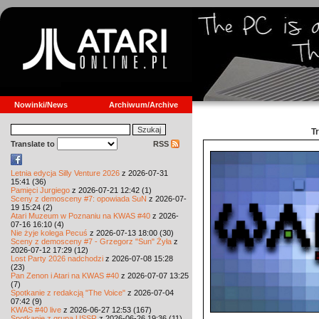
Nowinki/News
Archiwum/Archive
T
Translate to
RSS
Letnia edycja Silly Venture 2026
z 2026-07-31
15:41 (36)
Pamięci Jurgiego
z 2026-07-21 12:42 (1)
Sceny z demosceny #7: opowiada SuN
z 2026-07-
19 15:24 (2)
Atari Muzeum w Poznaniu na KWAS #40
z 2026-
07-16 16:10 (4)
Nie żyje kolega Pecuś
z 2026-07-13 18:00 (30)
Sceny z demosceny #7 - Grzegorz "Sun" Żyła
z
2026-07-12 17:29 (12)
Lost Party 2026 nadchodzi
z 2026-07-08 15:28
(23)
Pan Zenon i Atari na KWAS #40
z 2026-07-07 13:25
(7)
Spotkanie z redakcją "The Voice"
z 2026-07-04
07:42 (9)
KWAS #40 live
z 2026-06-27 12:53 (167)
Spotkanie z grupą USSR
z 2026-06-26 19:36 (11)