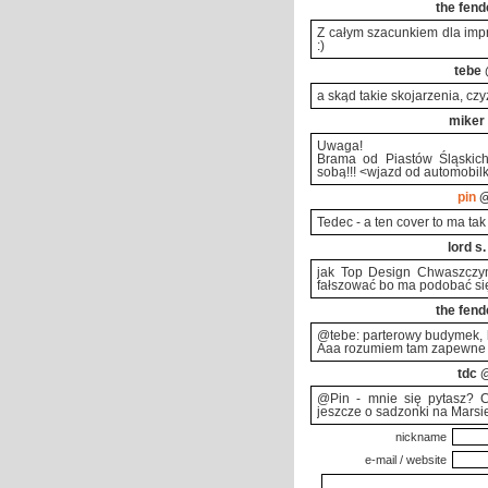
the fend
Z całym szacunkiem dla impr
:)
tebe
a skąd takie skojarzenia, cz
miker
Uwaga!
Brama od Piastów Śląskich
sobą!!! <wjazd od automobil
pin
@
Tedec - a ten cover to ma ta
lord s.
jak Top Design Chwaszczyn
fałszować bo ma podobać się
the fend
@tebe: parterowy budymek, k
Aaa rozumiem tam zapewne p
tdc
@
@Pin - mnie się pytasz? C
jeszcze o sadzonki na Marsie
nickname
e-mail / website