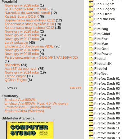
Poradniki
Final Flight!
Nowe gry w 2026 roku
(1)
SFX-Engine w MAD Pascalu
(3)
Final Legacy
Narzędzie do tworzenia scrolli
(12)
Final Orbit
Kartridż Sparta DOS X
(6)
Find the Pea
Usprawnienia magnetofonu XC12
(12)
Konserwacja stacji dysków 1050
(19)
Fire
Konserwacja magnetofonu XC12
(15)
Fire Bug
Nowe gry w 2020 roku
(2)
Fire Chief
Nowe gry w 2019 roku
(35)
Nowe gry w 2017 roku
(3)
Fire Fox
Larek pokazuje
(40)
Fire Man
Emulacja ZX Spectrum na VBXE
(26)
Fire One!
Nowe gry w 2016 roku
(7)
Nowe gry w 2015 roku
(4)
Fire Power
Partycjonowanie karty SIDE (APT/FAT16/FAT32)
Fireball!
(1)
Fireball 1K
BMPVIEW
(34)
Atari ST dla opornych
(75)
Firebird
Nowe gry w 2014 roku
(19)
Firefleet
Tritone engine
(11)
Firefox Dash 01
QChan Engine
(6)
Firefox Dash 02
nowsze
starsze
Firefox Dash 03
Firefox Dash 04
Emulatory
Firefox Dash 05
Emulator Atari800Win
Emulator Atari800Win PLus 4.0 (Windows)
Firefox Dash 06
Emulator Atari++ (multiplatform)
Firefox Dash 07
Emulator Altirra (Windows)
Firefox Dash 08
Biblioteka Atarowca
Firefox Dash 09
Firefox Dash 10
Firefox Dash 11
Firefox Dash 12
Firefox Dash 13