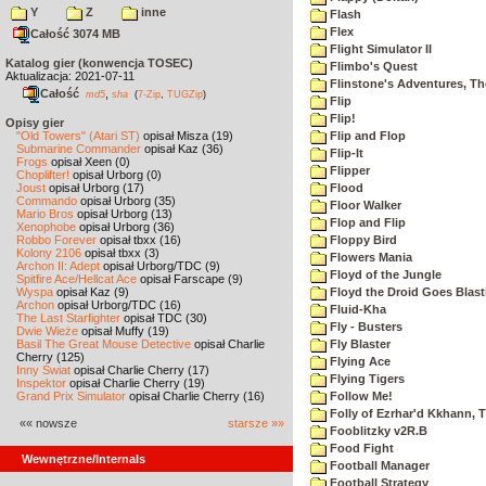
Y
Z
inne
Flash
Flex
Całość 3074 MB
Flight Simulator II
Katalog gier (konwencja TOSEC)
Flimbo's Quest
Aktualizacja: 2021-07-11
Flinstone's Adventures, Th
Całość
,
md5
sha
(
7-Zip
,
TUGZip
)
Flip
Flip!
Opisy gier
"Old Towers" (Atari ST)
opisał Misza (19)
Flip and Flop
Submarine Commander
opisał Kaz (36)
Flip-It
Frogs
opisał Xeen (0)
Flipper
Choplifter!
opisał Urborg (0)
Joust
opisał Urborg (17)
Flood
Commando
opisał Urborg (35)
Floor Walker
Mario Bros
opisał Urborg (13)
Flop and Flip
Xenophobe
opisał Urborg (36)
Robbo Forever
opisał tbxx (16)
Floppy Bird
Kolony 2106
opisał tbxx (3)
Flowers Mania
Archon II: Adept
opisał Urborg/TDC (9)
Floyd of the Jungle
Spitfire Ace/Hellcat Ace
opisał Farscape (9)
Wyspa
opisał Kaz (9)
Floyd the Droid Goes Blast
Archon
opisał Urborg/TDC (16)
Fluid-Kha
The Last Starfighter
opisał TDC (30)
Fly - Busters
Dwie Wieże
opisał Muffy (19)
Basil The Great Mouse Detective
opisał Charlie
Fly Blaster
Cherry (125)
Flying Ace
Inny Świat
opisał Charlie Cherry (17)
Flying Tigers
Inspektor
opisał Charlie Cherry (19)
Grand Prix Simulator
opisał Charlie Cherry (16)
Follow Me!
Folly of Ezrhar'd Kkhann, 
«« nowsze
starsze »»
Fooblitzky v2R.B
Food Fight
Wewnętrzne/Internals
Football Manager
Football Strategy