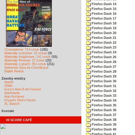
Firefox Dash 14
Firefox Dash 15
Firefox Dash 16
Firefox Dash 17
Firefox Dash 18
Firefox Dash 19
Firefox Dash 20
Firefox Dash 21
Firefox Dash 22
Firefox Dash 23
Czasopisma: 714 sztuk
(185)
Firefox Dash 24
Materiały scenowe: 32 sztuki
(9)
Materiały książkowe: 141 sztuk
(55)
Firefox Dash 25
Materiały firmowe: 27 sztuk
(20)
Firefox Dash 26
Materiały o grach: 351 sztuk
(211)
Firefox Dash 27
Spiżarnia Voya na Chomikuj.pl
Bajtek Redux
Firefox Dash 28
Firefox Dash 29
Zasoby wiedzy
Firefox Dash 30
Atariki
XWiki
Firefox Dash 31
Gury's Atari 8-bit Forever
Firefox Dash 32
Atarimania
Firefox Dash 33
Atari Archives
Drygol's Retro Hacks
Firefox Dash 34
XL Search
Firefox Dash 35
Firefox Dash 36
Kontakt
Firefox Dash 37
Firefox Dash 38
HI SCORE CAFÉ
Firefox Dash 39
Firefox Dash 40
Firefox Dash 41