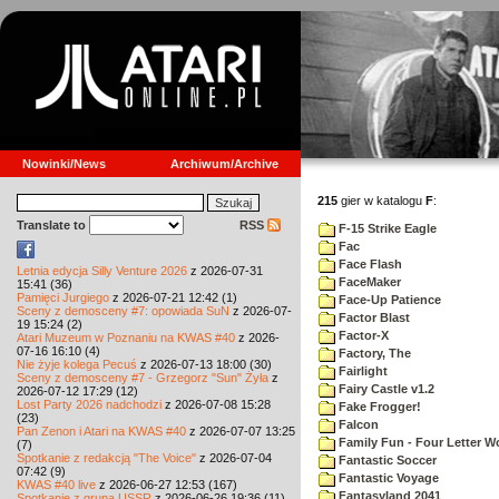
Nowinki/News
Archiwum/Archive
215
gier w katalogu
F
:
Translate to
RSS
F-15 Strike Eagle
Fac
Face Flash
Letnia edycja Silly Venture 2026
z 2026-07-31
FaceMaker
15:41 (36)
Pamięci Jurgiego
z 2026-07-21 12:42 (1)
Face-Up Patience
Sceny z demosceny #7: opowiada SuN
z 2026-07-
Factor Blast
19 15:24 (2)
Factor-X
Atari Muzeum w Poznaniu na KWAS #40
z 2026-
07-16 16:10 (4)
Factory, The
Nie żyje kolega Pecuś
z 2026-07-13 18:00 (30)
Fairlight
Sceny z demosceny #7 - Grzegorz "Sun" Żyła
z
Fairy Castle v1.2
2026-07-12 17:29 (12)
Lost Party 2026 nadchodzi
z 2026-07-08 15:28
Fake Frogger!
(23)
Falcon
Pan Zenon i Atari na KWAS #40
z 2026-07-07 13:25
Family Fun - Four Letter W
(7)
Spotkanie z redakcją "The Voice"
z 2026-07-04
Fantastic Soccer
07:42 (9)
Fantastic Voyage
KWAS #40 live
z 2026-06-27 12:53 (167)
Fantasyland 2041
Spotkanie z grupą USSR
z 2026-06-26 19:36 (11)