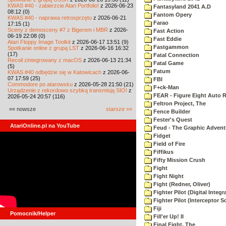
KWAS #40 - zabierzcie Atari Portfolio!
z 2026-06-23
Fantasyland 2041 A.D
08:12 (0)
Fantom Opery
KWAS #40 - naprawa retrosprzętu
z 2026-06-21
Farao
17:15 (1)
Sceny z demosceny #7 z Bigerem i MBR
z 2026-
Fast Action
06-19 22:08 (0)
Fast Eddie
Atari Floppy Image Toolkit
z 2026-06-17 13:51 (9)
Fastgammon
Spotkanie online z grupą LST
z 2026-06-16 16:32
(17)
Fatal Connection
Recoil zintegrowany z macOS
z 2026-06-13 21:34
Fatal Game
(5)
Fatum
KWAS #40 odbędzie się w Katowicach
z 2026-06-
07 17:59 (25)
FBI
Commodore po atarowsku
z 2026-05-28 21:50 (21)
F+ck-Man
Urządzenie z rekordowo szybką transmisją SIO!
z
FEAR - Figure Eight Auto 
2026-05-24 20:57 (116)
Feltron Project, The
«« nowsze
starsze »»
Fence Builder
Fester's Quest
AtariOnline.pl na YouTube
Feud - The Graphic Advent
Fidget
Field of Fire
Fiffikus
Fifty Mission Crush
Fight
Fight Night
Fight (Redner, Oliver)
Fighter Pilot (Digital Integr
Fighter Pilot (Interceptor S
Fiji
Pomocnik/Helper
Fill'er Up! II
Final Fight, The