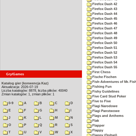
Firefox Dash 42
Firefox Dash 43
Firefox Dash 44
Firefox Dash 45
Firefox Dash 46
Firefox Dash 47
Firefox Dash 48
Firefox Dash 49
Firefox Dash 50
Firefox Dash 51
Firefox Dash 52
Firefox Dash 53
Firefox Dash 54
Firefox Dash 55
First Chess
Gry/Games
Fische Fischen
Fish-Adventures of Mr. Fish
Katalog gier (konwencja Kaz)
Fishing Fun
Aktualizacja: 2026-07-19
Liczba katalogów: 8878, liczba plików: 40040
Fishy Guidelines
Zmian katalogów: 1, zmian plików: 1
Five Card Stud Poker
Five to Five
0-9
A
B
C
D
Flagi Narodowe
E
F
G
H
I
Flagi Panstwowe
Flags and Anthems
J
K
L
M
N
Flak
O
P
Q
R
S
Flapper
Flappy
T
U
V
W
X
Flappy (Doltari)