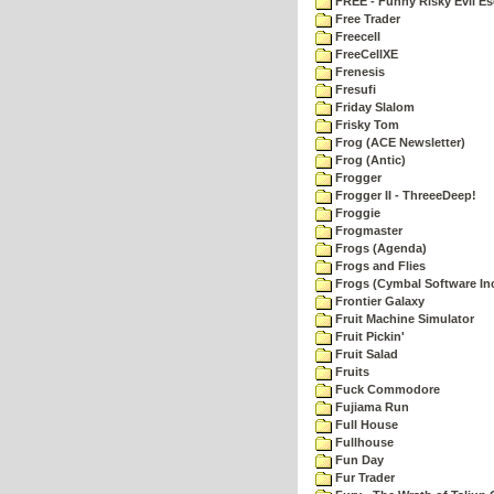
FREE - Funny Risky Evil E
Free Trader
Freecell
FreeCellXE
Frenesis
Fresufi
Friday Slalom
Frisky Tom
Frog (ACE Newsletter)
Frog (Antic)
Frogger
Frogger II - ThreeeDeep!
Froggie
Frogmaster
Frogs (Agenda)
Frogs and Flies
Frogs (Cymbal Software Inc
Frontier Galaxy
Fruit Machine Simulator
Fruit Pickin'
Fruit Salad
Fruits
Fuck Commodore
Fujiama Run
Full House
Fullhouse
Fun Day
Fur Trader