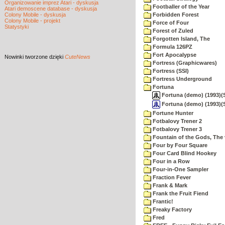
Organizowanie imprez Atari - dyskusja
Footballer of the Year
Atari demoscene database - dyskusja
Colony Mobile - dyskusja
Forbidden Forest
Colony Mobile - projekt
Force of Four
Statystyki
Forest of Zuled
Forgotten Island, The
Formula 126PZ
Fort Apocalypse
Nowinki
tworzone dzięki
CuteNews
Fortress (Graphicwares)
Fortress (SSI)
Fortress Underground
Fortuna
Fortuna (demo) (1993)(St
Fortuna (demo) (1993)(S
Fortune Hunter
Fotbalovy Trener 2
Fotbalovy Trener 3
Fountain of the Gods, The 
Four by Four Square
Four Card Blind Hookey
Four in a Row
Four-in-One Sampler
Fraction Fever
Frank & Mark
Frank the Fruit Fiend
Frantic!
Freaky Factory
Fred