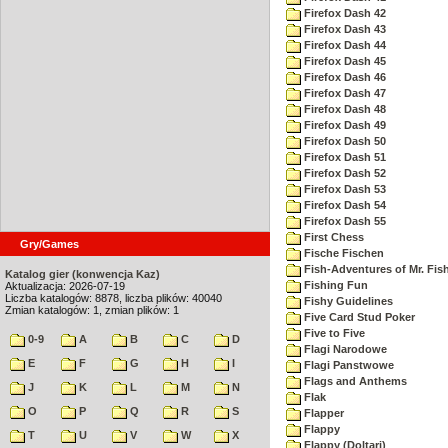
Firefox Dash 42
Firefox Dash 43
Firefox Dash 44
Firefox Dash 45
Firefox Dash 46
Firefox Dash 47
Firefox Dash 48
Firefox Dash 49
Firefox Dash 50
Firefox Dash 51
Firefox Dash 52
Firefox Dash 53
Firefox Dash 54
Firefox Dash 55
First Chess
Gry/Games
Fische Fischen
Fish-Adventures of Mr. Fish
Katalog gier (konwencja Kaz)
Fishing Fun
Aktualizacja: 2026-07-19
Liczba katalogów: 8878, liczba plików: 40040
Fishy Guidelines
Zmian katalogów: 1, zmian plików: 1
Five Card Stud Poker
Five to Five
0-9
A
B
C
D
Flagi Narodowe
E
F
G
H
I
Flagi Panstwowe
Flags and Anthems
J
K
L
M
N
Flak
O
P
Q
R
S
Flapper
Flappy
T
U
V
W
X
Flappy (Doltari)