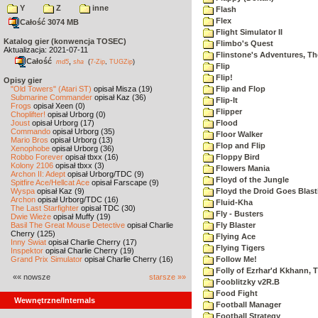
Y
Z
inne
Flash
Flex
Całość 3074 MB
Flight Simulator II
Katalog gier (konwencja TOSEC)
Flimbo's Quest
Aktualizacja: 2021-07-11
Flinstone's Adventures, Th
Całość
,
md5
sha
(
7-Zip
,
TUGZip
)
Flip
Flip!
Opisy gier
"Old Towers" (Atari ST)
opisał Misza (19)
Flip and Flop
Submarine Commander
opisał Kaz (36)
Flip-It
Frogs
opisał Xeen (0)
Flipper
Choplifter!
opisał Urborg (0)
Joust
opisał Urborg (17)
Flood
Commando
opisał Urborg (35)
Floor Walker
Mario Bros
opisał Urborg (13)
Flop and Flip
Xenophobe
opisał Urborg (36)
Robbo Forever
opisał tbxx (16)
Floppy Bird
Kolony 2106
opisał tbxx (3)
Flowers Mania
Archon II: Adept
opisał Urborg/TDC (9)
Floyd of the Jungle
Spitfire Ace/Hellcat Ace
opisał Farscape (9)
Wyspa
opisał Kaz (9)
Floyd the Droid Goes Blast
Archon
opisał Urborg/TDC (16)
Fluid-Kha
The Last Starfighter
opisał TDC (30)
Fly - Busters
Dwie Wieże
opisał Muffy (19)
Basil The Great Mouse Detective
opisał Charlie
Fly Blaster
Cherry (125)
Flying Ace
Inny Świat
opisał Charlie Cherry (17)
Flying Tigers
Inspektor
opisał Charlie Cherry (19)
Grand Prix Simulator
opisał Charlie Cherry (16)
Follow Me!
Folly of Ezrhar'd Kkhann, 
«« nowsze
starsze »»
Fooblitzky v2R.B
Food Fight
Wewnętrzne/Internals
Football Manager
Football Strategy