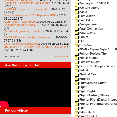
KWAS #40 - zabierzcie Atari Portfolio!
z 2026-06-23
Fantasyland 2041 A.D
08:12 (0)
Fantom Opery
KWAS #40 - naprawa retrosprzętu
z 2026-06-21
Farao
17:15 (1)
Sceny z demosceny #7 z Bigerem i MBR
z 2026-
Fast Action
06-19 22:08 (0)
Fast Eddie
Atari Floppy Image Toolkit
z 2026-06-17 13:51 (9)
Fastgammon
Spotkanie online z grupą LST
z 2026-06-16 16:32
(17)
Fatal Connection
Recoil zintegrowany z macOS
z 2026-06-13 21:34
Fatal Game
(5)
Fatum
KWAS #40 odbędzie się w Katowicach
z 2026-06-
07 17:59 (25)
FBI
Commodore po atarowsku
z 2026-05-28 21:50 (21)
F+ck-Man
Urządzenie z rekordowo szybką transmisją SIO!
z
FEAR - Figure Eight Auto 
2026-05-24 20:57 (116)
Feltron Project, The
«« nowsze
starsze »»
Fence Builder
Fester's Quest
AtariOnline.pl na YouTube
Feud - The Graphic Advent
Fidget
Field of Fire
Fiffikus
Fifty Mission Crush
Fight
Fight Night
Fight (Redner, Oliver)
Fighter Pilot (Digital Integr
Fighter Pilot (Interceptor S
Fiji
Pomocnik/Helper
Fill'er Up! II
Final Fight, The