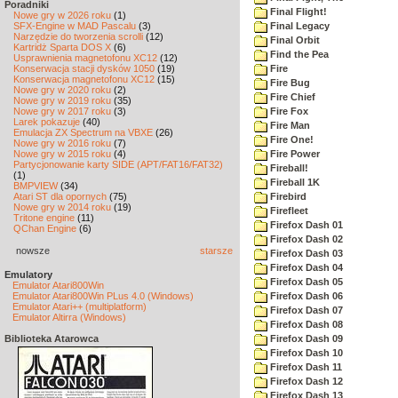
Poradniki
Final Flight!
Nowe gry w 2026 roku
(1)
SFX-Engine w MAD Pascalu
(3)
Final Legacy
Narzędzie do tworzenia scrolli
(12)
Final Orbit
Kartridż Sparta DOS X
(6)
Find the Pea
Usprawnienia magnetofonu XC12
(12)
Konserwacja stacji dysków 1050
(19)
Fire
Konserwacja magnetofonu XC12
(15)
Fire Bug
Nowe gry w 2020 roku
(2)
Fire Chief
Nowe gry w 2019 roku
(35)
Nowe gry w 2017 roku
(3)
Fire Fox
Larek pokazuje
(40)
Fire Man
Emulacja ZX Spectrum na VBXE
(26)
Fire One!
Nowe gry w 2016 roku
(7)
Nowe gry w 2015 roku
(4)
Fire Power
Partycjonowanie karty SIDE (APT/FAT16/FAT32)
Fireball!
(1)
Fireball 1K
BMPVIEW
(34)
Atari ST dla opornych
(75)
Firebird
Nowe gry w 2014 roku
(19)
Firefleet
Tritone engine
(11)
Firefox Dash 01
QChan Engine
(6)
Firefox Dash 02
nowsze
starsze
Firefox Dash 03
Firefox Dash 04
Emulatory
Firefox Dash 05
Emulator Atari800Win
Emulator Atari800Win PLus 4.0 (Windows)
Firefox Dash 06
Emulator Atari++ (multiplatform)
Firefox Dash 07
Emulator Altirra (Windows)
Firefox Dash 08
Biblioteka Atarowca
Firefox Dash 09
Firefox Dash 10
Firefox Dash 11
Firefox Dash 12
Firefox Dash 13