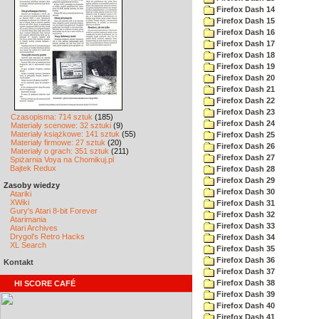
Firefox Dash 14
Firefox Dash 15
Firefox Dash 16
Firefox Dash 17
Firefox Dash 18
Firefox Dash 19
Firefox Dash 20
Firefox Dash 21
Firefox Dash 22
Firefox Dash 23
Czasopisma: 714 sztuk
(185)
Firefox Dash 24
Materiały scenowe: 32 sztuki
(9)
Materiały książkowe: 141 sztuk
(55)
Firefox Dash 25
Materiały firmowe: 27 sztuk
(20)
Firefox Dash 26
Materiały o grach: 351 sztuk
(211)
Firefox Dash 27
Spiżarnia Voya na Chomikuj.pl
Bajtek Redux
Firefox Dash 28
Firefox Dash 29
Zasoby wiedzy
Firefox Dash 30
Atariki
XWiki
Firefox Dash 31
Gury's Atari 8-bit Forever
Firefox Dash 32
Atarimania
Firefox Dash 33
Atari Archives
Drygol's Retro Hacks
Firefox Dash 34
XL Search
Firefox Dash 35
Firefox Dash 36
Kontakt
Firefox Dash 37
Firefox Dash 38
HI SCORE CAFÉ
Firefox Dash 39
Firefox Dash 40
Firefox Dash 41