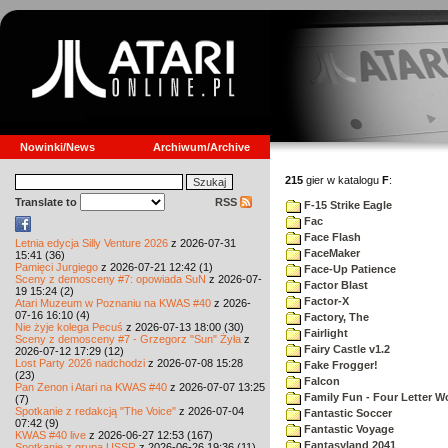
Nowinki/News
Archiwum/Archive
215
gier w katalogu
F
:
Translate to
RSS
F-15 Strike Eagle
Fac
Face Flash
Letnia edycja Silly Venture 2026
z 2026-07-31
FaceMaker
15:41 (36)
Pamięci Jurgiego
z 2026-07-21 12:42 (1)
Face-Up Patience
Sceny z demosceny #7: opowiada SuN
z 2026-07-
Factor Blast
19 15:24 (2)
Factor-X
Atari Muzeum w Poznaniu na KWAS #40
z 2026-
07-16 16:10 (4)
Factory, The
Nie żyje kolega Pecuś
z 2026-07-13 18:00 (30)
Fairlight
Sceny z demosceny #7 - Grzegorz "Sun" Żyła
z
Fairy Castle v1.2
2026-07-12 17:29 (12)
Lost Party 2026 nadchodzi
z 2026-07-08 15:28
Fake Frogger!
(23)
Falcon
Pan Zenon i Atari na KWAS #40
z 2026-07-07 13:25
Family Fun - Four Letter W
(7)
Spotkanie z redakcją "The Voice"
z 2026-07-04
Fantastic Soccer
07:42 (9)
Fantastic Voyage
KWAS #40 live
z 2026-06-27 12:53 (167)
Fantasyland 2041
Spotkanie z grupą USSR
z 2026-06-26 19:36 (11)