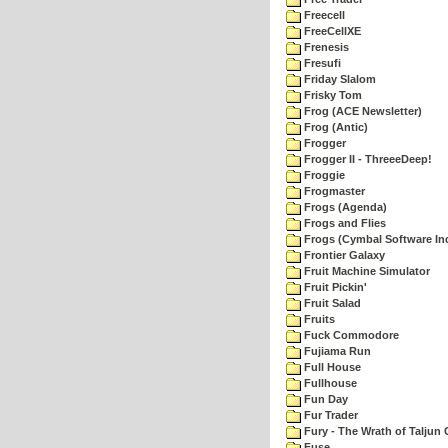
Freecell
FreeCellXE
Frenesis
Fresufi
Friday Slalom
Frisky Tom
Frog (ACE Newsletter)
Frog (Antic)
Frogger
Frogger II - ThreeeDeep!
Froggie
Frogmaster
Frogs (Agenda)
Frogs and Flies
Frogs (Cymbal Software Inc
Frontier Galaxy
Fruit Machine Simulator
Fruit Pickin'
Fruit Salad
Fruits
Fuck Commodore
Fujiama Run
Full House
Fullhouse
Fun Day
Fur Trader
Fury - The Wrath of Taljun
Fuse