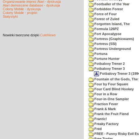
Organizowanie imprez Atari - dyskusja
Footballer of the Year
Atari demoscene database - dyskusja
Colony Mobile - dyskusja
Forbidden Forest
Colony Mobile - projekt
Force of Four
Statystyki
Forest of Zuled
Forgotten Island, The
Formula 126PZ
Fort Apocalypse
Nowinki
tworzone dzięki
CuteNews
Fortress (Graphicwares)
Fortress (SSI)
Fortress Underground
Fortuna
Fortune Hunter
Fotbalovy Trener 2
Fotbalovy Trener 3
Fotbalovy Trener 3 (1994
Fountain of the Gods, The 
Four by Four Square
Four Card Blind Hookey
Four in a Row
Four-in-One Sampler
Fraction Fever
Frank & Mark
Frank the Fruit Fiend
Frantic!
Freaky Factory
Fred
FREE - Funny Risky Evil E
Free Trader