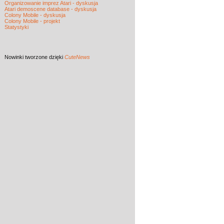
Organizowanie imprez Atari - dyskusja
Atari demoscene database - dyskusja
Colony Mobile - dyskusja
Colony Mobile - projekt
Statystyki
Nowinki
tworzone dzięki
CuteNews