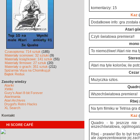
komentarzy: 15
Kaz
@
Dodatkowe info: gra została 
Atari gó
Czyli światowa premiera!!
mono
To niemożliwe! Atari nie ma t
Czasopisma: 714 sztuk
(185)
Materiały scenowe: 32 sztuki
(9)
Stereo
Materiały książkowe: 141 sztuk
(55)
Materiały firmowe: 27 sztuk
(20)
Atari ma tyle kolorów, ile pot
Materiały o grach: 351 sztuk
(211)
Spiżarnia Voya na Chomikuj.pl
Cezar
Bajtek Redux
Muzyczka sztos.
Zasoby wiedzy
Atariki
Quadr
XWiki
Gury's Atari 8-bit Forever
Wszechświatowa premiera!
Atarimania
Atari Archives
Rbej
Drygol's Retro Hacks
XL Search
Na tym filmiku w Tetrisa gra 
Kontakt
Kaz
@
Quadro - to jeszcze nie p
HI SCORE CAFÉ
wszechświatowa, ogólnogala
Rbej - prawie! Bo to był trzy
ale zaprezentowanie jej zac