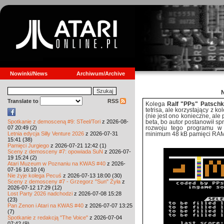
Nowinki/News
Archiwum/Archive
Translate to
RSS
Kolega
Ralf "PPs" Patsch
tetrisa, ale korzystający z k
(nie jest ono konieczne, ale
Spotkanie z demosceną #9: STeel/Tori
z 2026-08-
beta, bo autor postanowił sp
07 20:49 (2)
rozwoju tego programu w
Letnia edycja Silly Venture 2026
z 2026-07-31
minimum 48 kB pamięci RAM
15:41 (38)
Pamięci Jurgiego
z 2026-07-21 12:42 (1)
Sceny z demosceny #7: opowiada SuN
z 2026-07-
19 15:24 (2)
Atari Muzeum w Poznaniu na KWAS #40
z 2026-
07-16 16:10 (4)
Nie żyje kolega Pecuś
z 2026-07-13 18:00 (30)
Sceny z demosceny #7 - Grzegorz "Sun" Żyła
z
2026-07-12 17:29 (12)
Lost Party 2026 nadchodzi
z 2026-07-08 15:28
(23)
Pan Zenon i Atari na KWAS #40
z 2026-07-07 13:25
(7)
Spotkanie z redakcją "The Voice"
z 2026-07-04
07:42 (9)