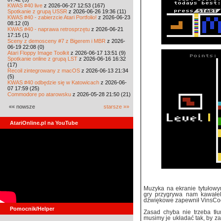
KWAS #40 live
z 2026-06-27 12:53 (167)
Spotkanie z grupą USSR
z 2026-06-26 19:36 (11)
KWAS #40 - zabierzcie Atari Portfolio!
z 2026-06-23
08:12 (0)
KWAS #40 - naprawa retrosprzętu
z 2026-06-21
17:15 (1)
Sceny z demosceny #7 z Bigerem i MBR
z 2026-
06-19 22:08 (0)
Atari Floppy Image Toolkit
z 2026-06-17 13:51 (9)
Spotkanie online z grupą LST
z 2026-06-16 16:32
(17)
Recoil zintegrowany z macOS
z 2026-06-13 21:34
(5)
KWAS #40 odbędzie się w Katowicach
z 2026-06-
07 17:59 (25)
Commodore po atarowsku
z 2026-05-28 21:50 (21)
«« nowsze
starsze »»
AtariOnline.pl na YouTube
Muzyka na ekranie tytułowy
gry przygrywa nam kawałek
dźwiękowe zapewnił VinsCoo
Pomocnik/Helper
Zasad chyba nie trzeba tłu
musimy je układać tak, by za