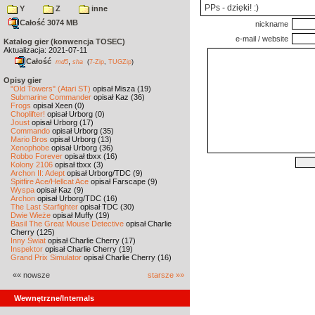
PPs - dzięki! :)
Y
Z
inne
Całość 3074 MB
nickname
e-mail / website
Katalog gier (konwencja TOSEC)
Aktualizacja: 2021-07-11
Całość
,
md5
sha
(
7-Zip
,
TUGZip
)
Opisy gier
"Old Towers" (Atari ST)
opisał Misza (19)
Submarine Commander
opisał Kaz (36)
Frogs
opisał Xeen (0)
Choplifter!
opisał Urborg (0)
Joust
opisał Urborg (17)
Commando
opisał Urborg (35)
Mario Bros
opisał Urborg (13)
Xenophobe
opisał Urborg (36)
Robbo Forever
opisał tbxx (16)
Kolony 2106
opisał tbxx (3)
Archon II: Adept
opisał Urborg/TDC (9)
Spitfire Ace/Hellcat Ace
opisał Farscape (9)
Wyspa
opisał Kaz (9)
Archon
opisał Urborg/TDC (16)
The Last Starfighter
opisał TDC (30)
Dwie Wieże
opisał Muffy (19)
Basil The Great Mouse Detective
opisał Charlie
Cherry (125)
Inny Świat
opisał Charlie Cherry (17)
Inspektor
opisał Charlie Cherry (19)
Grand Prix Simulator
opisał Charlie Cherry (16)
«« nowsze
starsze »»
Wewnętrzne/Internals