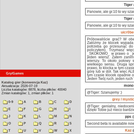
Tiger
Panowie, ale gr.10 to wy sza
Tiger
Panowie, ale gr.10 to wy sza
uicr0be
Próbowaliście grać? W obe
Załóżmy że klocek wypada 
potrzeba go przesunąć do 
policzyłem). Trzymasz wię
_SKOKOWO_ w prawo o _je
jeden wiersz. Zatem zanim
wierszy. To około połowy s
wielkiego sensu. Druga sp
prawo, to klocka w tym czasi
górę lub w dół. Tak więc A
Gry/Games
tym czasie klocek opadnie o j
Jeden Twój ruch, jeden ruch "
Katalog gier (konwencja Kaz)
mono
Aktualizacja: 2026-07-19
Liczba katalogów: 8878, liczba plików: 40040
@Tiger: Szanujemy :)
Zmian katalogów: 1, zmian plików: 1
grey / mysti
0-9
A
B
C
D
@Tiger: genialny, niedoceni
E
F
G
H
I
dzięki Tobie już nieco bardz
J
K
L
M
N
pps
@
O
P
Q
R
S
Second beta is available no
T
U
V
W
X
Kaz
@