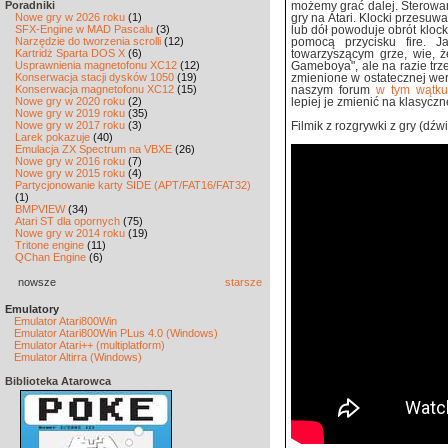
Poradniki
możemy grać dalej. Sterowani
Nowe gry w 2026 roku
(1)
gry na Atari. Klocki przesuw
SFX-Engine w MAD Pascalu
(3)
lub dół powoduje obrót klock
Narzędzie do tworzenia scrolli
(12)
pomocą przycisku fire. J
Kartridż Sparta DOS X
(6)
towarzyszącym grze, wie, ż
Usprawnienia magnetofonu XC12
(12)
Gameboya", ale na razie trz
Konserwacja stacji dysków 1050
(19)
zmienione w ostatecznej wer
Konserwacja magnetofonu XC12
(15)
naszym forum
w tym wątku
Nowe gry w 2020 roku
(2)
lepiej je zmienić na klasyczn
Nowe gry w 2019 roku
(35)
Nowe gry w 2017 roku
(3)
Filmik z rozgrywki z gry (dźwi
Larek pokazuje
(40)
Emulacja ZX Spectrum na VBXE
(26)
Nowe gry w 2016 roku
(7)
Nowe gry w 2015 roku
(4)
Partycjonowanie karty SIDE (APT/FAT16/FAT32)
(1)
BMPVIEW
(34)
Atari ST dla opornych
(75)
Nowe gry w 2014 roku
(19)
Tritone engine
(11)
QChan Engine
(6)
nowsze
starsze
Emulatory
Emulator Atari800Win
Emulator Atari800Win PLus 4.0 (Windows)
Emulator Atari++ (multiplatform)
Emulator Altirra (Windows)
Biblioteka Atarowca