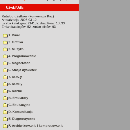
Użytki/Utils
Katalog użytków (konwencja Kaz)
Aktualizacja: 2026-03-12
Liczba katalogów: 2141, liczba plików: 10533
Zmian katalogów: 52, zmian plików: 93
1. Biuro
2. Grafika
3. Muzyka
4. Programowanie
5. Magnetofon
6. Stacja dyskietek
7. DOS-y
8. ROM-y
9. Rozne
B. Emulatory
C. Edukacyjne
D. Komunikacja
E. Diagnostyczne
F. Archiwizowanie i kompresowanie