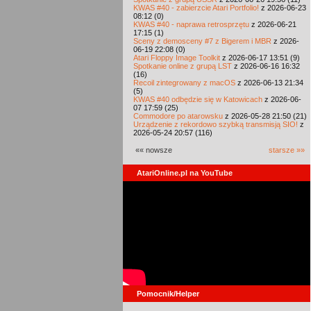
KWAS #40 - zabierzcie Atari Portfolio!
z 2026-06-23
08:12 (0)
KWAS #40 - naprawa retrosprzętu
z 2026-06-21
17:15 (1)
Sceny z demosceny #7 z Bigerem i MBR
z 2026-
06-19 22:08 (0)
Atari Floppy Image Toolkit
z 2026-06-17 13:51 (9)
Spotkanie online z grupą LST
z 2026-06-16 16:32
(16)
Recoil zintegrowany z macOS
z 2026-06-13 21:34
(5)
KWAS #40 odbędzie się w Katowicach
z 2026-06-
07 17:59 (25)
Commodore po atarowsku
z 2026-05-28 21:50 (21)
Urządzenie z rekordowo szybką transmisją SIO!
z
2026-05-24 20:57 (116)
«« nowsze
starsze »»
AtariOnline.pl na YouTube
Pomocnik/Helper