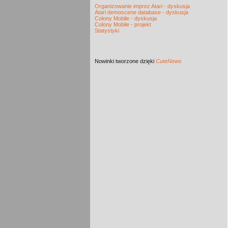
Organizowanie imprez Atari - dyskusja
Atari demoscene database - dyskusja
Colony Mobile - dyskusja
Colony Mobile - projekt
Statystyki
Nowinki
tworzone dzięki
CuteNews