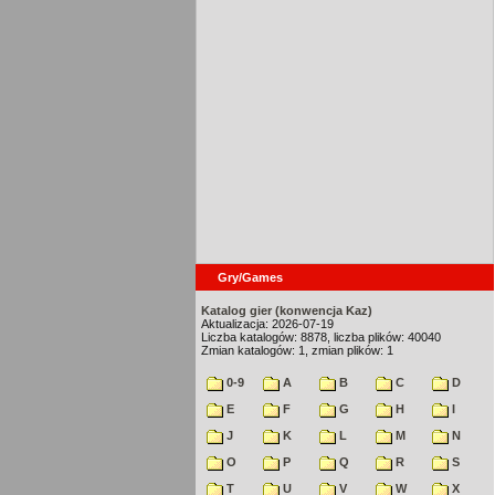
Gry/Games
Katalog gier (konwencja Kaz)
Aktualizacja: 2026-07-19
Liczba katalogów: 8878, liczba plików: 40040
Zmian katalogów: 1, zmian plików: 1
0-9
A
B
C
D
E
F
G
H
I
J
K
L
M
N
O
P
Q
R
S
T
U
V
W
X