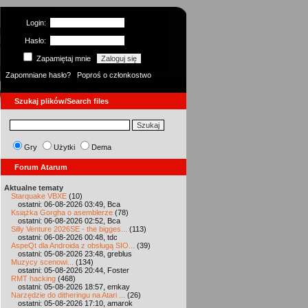
Login:
Hasło:
Zapamiętaj mnie
Zapomniane hasło?
Poproś o członkostwo
Szukaj plików/Search files
Gry
Użytki
Dema
Forum Atarum
Aktualne tematy
Starquake VBXE
(10)
ostatni: 06-08-2026 03:49, Bca
Książka Gorgha o asemblerze
(78)
ostatni: 06-08-2026 02:52, Bca
Silly Venture 2026SE - the bigges...
(113)
ostatni: 06-08-2026 00:48, tdc
AspeQt dla Androida z obsługą SIO...
(39)
ostatni: 05-08-2026 23:48, greblus
Muzycy scenowi...
(134)
ostatni: 05-08-2026 20:44, Foster
RMT hacking
(468)
ostatni: 05-08-2026 18:57, emkay
Narzędzie do ditheringu na Atari ...
(26)
ostatni: 05-08-2026 17:10, amarok