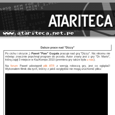
Dalsze prace nad "Dizzy"
Po cichu i skrycie ;)
Paweł "Paw" Gugała
pracuje nad grą "Dizzy". Nic nikomu nie
mówiąc znacznie popchnął program do przodu. Autor znany jest z gry "Dr. Mario",
którą zajął 3 miejsce w KazKompo 2010 (premiera gry także była
u nas
).
Na
forum
Paweł udostępnił
plik ATR
z wersją roboczą gry, jest co oglądać!
Wykonałem filmik dla tych, którzy z jakiś względów nie mogą uruchomić pliku: