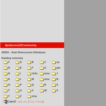
Społeczność/Community
ADDA - Atari Demoscene DAtabase
Katalog scenowy
#
A
B
C
cp
D
E
F
G
gfx
H
I
!info
inne
J
K
L
M
msx
N
O
P
Q
R
S
T
U
V
W
X
Y
Z
ziny
Całość
,
md5
sha
(
7-Zip
,
TUGZip
)