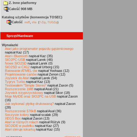
Z. Inne platformy
Całość 908 MB
Katalog użytków (konwencja TOSEC)
Całość
,
md5
sha
(
7-Zip
,
TUGZip
)
Sprzęt/Hardware
Wynalazki
Atari jako programator pojazdu gąsienicowego
napisał Kaz (17)
Atari i Bluetooth
napisał Kaz (35)
SIO2PC-USB
napisał Larek (46)
Nowe SIO2SD
napisał Larek (0)
SIO2SD w CA12
napisał Urborg (15)
Ratowanie ATMEL-ów
napisał Yoohaas (12)
Projektowanie cartów
napisał Zenon (12)
Joystick do Atari
napisał Larek (54)
Tygrys Turbo
napisał Kaz (13)
Testowałem "Simple Stereo"
napisał Zaxon (5)
Rozszerzenie 1MB
napisał Asal (21)
Joystick trzyprzyciskowy
napisał Sikor (18)
Moje MyIDE oraz SIO2PC na USB
napisał Zaxon
(16)
Jak wykonać płytkę drukowaną?
napisał Zaxon
(28)
Rozszerzenie 576kB
napisał Asal (36)
Soczyste kolory
napisał scalak (29)
XEGS Box
napisał Zaxon (13)
Atari w różnych rolach
napisał Różyk (9)
SIO2IDE w pudełku
napisał Kaz (27)
Atari steruje tokarką
napisał Kaz (15)