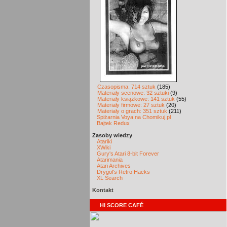
Czasopisma: 714 sztuk
(185)
Materiały scenowe: 32 sztuki
(9)
Materiały książkowe: 141 sztuk
(55)
Materiały firmowe: 27 sztuk
(20)
Materiały o grach: 351 sztuk
(211)
Spiżarnia Voya na Chomikuj.pl
Bajtek Redux
Zasoby wiedzy
Atariki
XWiki
Gury's Atari 8-bit Forever
Atarimania
Atari Archives
Drygol's Retro Hacks
XL Search
Kontakt
HI SCORE CAFÉ