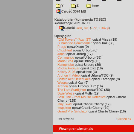
Y
Z
inne
Całość 3074 MB
Katalog gier (konwencja TOSEC)
Aktualizacja: 2021-07-11
Całość
,
md5
sha
(
7-Zip
,
TUGZip
)
Opisy gier
"Old Towers" (Atari ST)
opisał Misza (19)
Submarine Commander
opisał Kaz (36)
Frogs
opisał Xeen (0)
Choplifter!
opisał Urborg (0)
Joust
opisał Urborg (17)
Commando
opisał Urborg (35)
Mario Bros
opisał Urborg (13)
Xenophobe
opisał Urborg (36)
Robbo Forever
opisał tbxx (16)
Kolony 2106
opisał tbxx (3)
Archon II: Adept
opisał Urborg/TDC (9)
Spitfire Ace/Hellcat Ace
opisał Farscape (9)
Wyspa
opisał Kaz (9)
Archon
opisał Urborg/TDC (16)
The Last Starfighter
opisał TDC (30)
Dwie Wieże
opisał Muffy (19)
Basil The Great Mouse Detective
opisał Charlie
Cherry (125)
Inny Świat
opisał Charlie Cherry (17)
Inspektor
opisał Charlie Cherry (19)
Grand Prix Simulator
opisał Charlie Cherry (16)
«« nowsze
starsze »»
Wewnętrzne/Internals