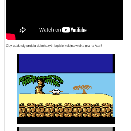
Oby udało się projekt dokończyć, będzie kolejna wielka gra na Atari!