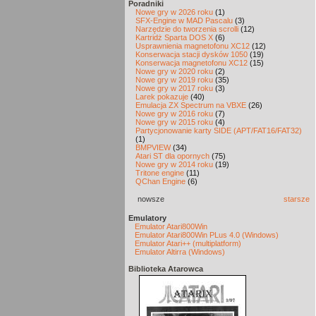
Poradniki
Nowe gry w 2026 roku
(1)
SFX-Engine w MAD Pascalu
(3)
Narzędzie do tworzenia scrolli
(12)
Kartridż Sparta DOS X
(6)
Usprawnienia magnetofonu XC12
(12)
Konserwacja stacji dysków 1050
(19)
Konserwacja magnetofonu XC12
(15)
Nowe gry w 2020 roku
(2)
Nowe gry w 2019 roku
(35)
Nowe gry w 2017 roku
(3)
Larek pokazuje
(40)
Emulacja ZX Spectrum na VBXE
(26)
Nowe gry w 2016 roku
(7)
Nowe gry w 2015 roku
(4)
Partycjonowanie karty SIDE (APT/FAT16/FAT32)
(1)
BMPVIEW
(34)
Atari ST dla opornych
(75)
Nowe gry w 2014 roku
(19)
Tritone engine
(11)
QChan Engine
(6)
nowsze
starsze
Emulatory
Emulator Atari800Win
Emulator Atari800Win PLus 4.0 (Windows)
Emulator Atari++ (multiplatform)
Emulator Altirra (Windows)
Biblioteka Atarowca