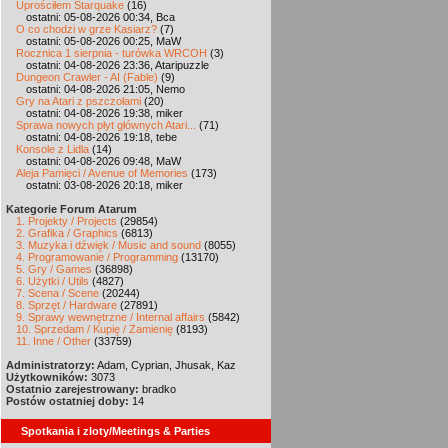
Uprościłem Starquake
(16)
ostatni: 05-08-2026 00:34, Bca
O co chodzi w grze Kasiarz?
(7)
ostatni: 05-08-2026 00:25, MaW
Rocznica 1 sierpnia - turówka WRCOH
(3)
ostatni: 04-08-2026 23:36, Ataripuzzle
Dungeon Crawler - AI (Fable)
(9)
ostatni: 04-08-2026 21:05, Nemo
Gry na Atari z pszczołami
(20)
ostatni: 04-08-2026 19:38, miker
Sprawa nowych płyt głównych Atari...
(71)
ostatni: 04-08-2026 19:18, tebe
Konsole z Lidla
(14)
ostatni: 04-08-2026 09:48, MaW
Aleja Pamięci / Avenue of Memories
(173)
ostatni: 03-08-2026 20:18, miker
Kategorie Forum Atarum
1. Projekty / Projects
(29854)
2. Grafika / Graphics
(6813)
3. Muzyka i dźwięk / Music and sound
(8055)
4. Programowanie / Programming
(13170)
5. Gry / Games
(36898)
6. Użytki / Utils
(4827)
7. Scena / Scene
(20244)
8. Sprzęt / Hardware
(27891)
9. Sprawy wewnętrzne / Internal affairs
(5842)
10. Sprzedam / Kupię / Zamienię
(8193)
11. Inne / Other
(33759)
Administratorzy:
Adam, Cyprian, Jhusak, Kaz
Użytkowników:
3073
Ostatnio zarejestrowany:
bradko
Postów ostatniej doby:
14
Spotkania i zloty/Meetings & Parties