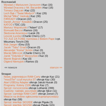
Rozmawiali
Wywiad z Mariuszem Jaroszem
i Kaz (16)
Wywiad Dracona z Mr. Bacardim
i Kaz (16)
Tomasz Dajczak
i Kaz (22)
Lech Bąk i "Świat Młodych"
i Kaz (26)
Michał "Mike" Jaskuła
i Kaz (30)
F#READY
i Dracon (22)
Daniel „Arctus” Kowalski
i Dracon (25)
KATOD
i TDC (15)
Mariusz Wojcieszek
i "Adam" (17)
Romuald Bacza
i Ramos (16)
Śledzenie Amentesa
i Larek (9)
Leszek Łuciów
i Charlie Cherry (17)
TO JUŻ ZA TOBĄ: rozmowa z Bobem Pape
i cpt.
Misumaru Tenchi (39)
Rob Jaeger
i Emu (53)
Jacek "Tabu" Grad
i Dracon (0)
Alexander "Koma" Schön
i Kaz (0)
Maciej Ślifirczyk
i Charlie Cherry (0)
Jarek "Odyniec1" Wyszyński
i Kaz (0)
Marek Bojarski
i Kaz (0)
Olgierd Niemyjski
i Ramos (0)
«« nowsze
starsze »»
Stragan
Nowe, pojemniejsze RAM-Carty
oferuje Kaz (21)
"mouSTer" czyli myszka ST
oferuje Kaz (30)
Atari USBJoy Adapter
oferuje Jakub Husak (0)
Programy: Kolony 2106
oferuje Kaz (7)
Sprzęt: rozszerzenia
oferuje Lotharek (399)
Gadżety: naklejki, pocztówki
oferuje Sikor (11)
Sprzęt: cartridge RAM-CART
oferuje Zenon (7)
Miejsce na drobne ogłoszenia kupna/sprzedaży
oferuje Kaz (58)
Sprzęt: interfejs SIO2IDE
oferuje Piguła (3)
Sprzęt: interfejs SIO2SD
oferuje Piguła (115)