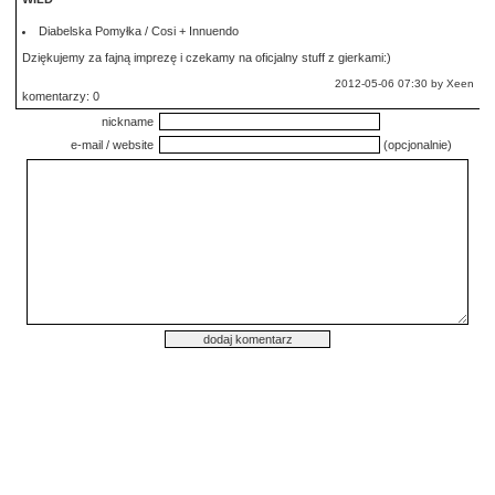
Diabelska Pomyłka / Cosi + Innuendo
Dziękujemy za fajną imprezę i czekamy na oficjalny stuff z gierkami:)
2012-05-06 07:30 by Xeen
komentarzy: 0
nickname
e-mail / website
(opcjonalnie)