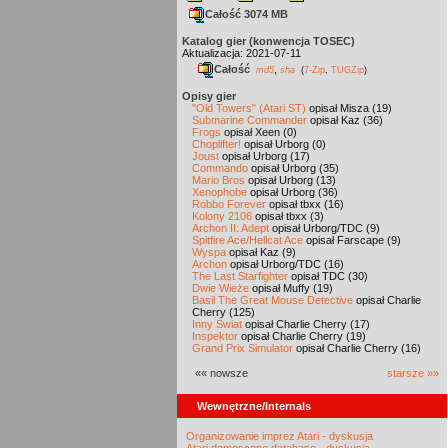
Całość 3074 MB
Katalog gier (konwencja TOSEC)
Aktualizacja: 2021-07-11
Całość
,
md5
sha
(
7-Zip
,
TUGZip
)
Opisy gier
"Old Towers" (Atari ST)
opisał Misza (19)
Submarine Commander
opisał Kaz (36)
Frogs
opisał Xeen (0)
Choplifter!
opisał Urborg (0)
Joust
opisał Urborg (17)
Commando
opisał Urborg (35)
Mario Bros
opisał Urborg (13)
Xenophobe
opisał Urborg (36)
Robbo Forever
opisał tbxx (16)
Kolony 2106
opisał tbxx (3)
Archon II: Adept
opisał Urborg/TDC (9)
Spitfire Ace/Hellcat Ace
opisał Farscape (9)
Wyspa
opisał Kaz (9)
Archon
opisał Urborg/TDC (16)
The Last Starfighter
opisał TDC (30)
Dwie Wieże
opisał Muffy (19)
Basil The Great Mouse Detective
opisał Charlie
Cherry (125)
Inny Świat
opisał Charlie Cherry (17)
Inspektor
opisał Charlie Cherry (19)
Grand Prix Simulator
opisał Charlie Cherry (16)
«« nowsze
starsze »»
Wewnętrzne/Internals
Organizowanie imprez Atari - dyskusja