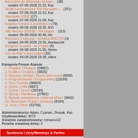
Narzędzie do ditheringu na Atari ...
(28)
ostatni: 07-08-2026 21:23, Kaz
Studio komputerowe The Marauder -...
(251)
ostatni: 07-08-2026 21:10, Kaz
Starquake VBXE
(17)
ostatni: 07-08-2026 21:09, Kaz
Książka Gorgha o asemblerze
(79)
ostatni: 06-08-2026 15:35, tOri
Silly Venture 2026SE - the bigges...
(113)
ostatni: 06-08-2026 00:48, tdc
Rocznica 1 sierpnia - turówka WRCOH
(3)
ostatni: 04-08-2026 23:36, Ataripuzzle
Dungeon Crawler - AI (Fable)
(9)
ostatni: 04-08-2026 21:05, Nemo
Gry na Atari z pszczołami
(20)
ostatni: 04-08-2026 19:38, miker
Kategorie Forum Atarum
1. Projekty / Projects
(29857)
2. Grafika / Graphics
(6815)
3. Muzyka i dźwięk / Music and sound
(8059)
4. Programowanie / Programming
(13169)
5. Gry / Games
(36910)
6. Użytki / Utils
(4827)
7. Scena / Scene
(20244)
8. Sprzęt / Hardware
(27891)
9. Sprawy wewnętrzne / Internal affairs
(5842)
10. Sprzedam / Kupię / Zamienię
(8194)
11. Inne / Other
(33759)
Administratorzy:
Adam, Cyprian, Jhusak, Kaz
Użytkowników:
3073
Ostatnio zarejestrowany:
romasso22
Postów ostatniej doby:
4
Spotkania i zloty/Meetings & Parties