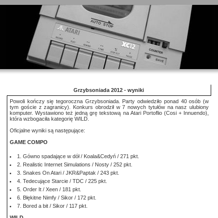
Grzybsoniada 2012 - wyniki
Powoli kończy się tegoroczna Grzybsoniada. Party odwiedziło ponad 40 osób (w
tym goście z zagranicy). Konkurs obrodził w 7 nowych tytułów na nasz ulubiony
komputer. Wystawiono też jedną grę tekstową na Atari Portoflio (Cosi + Innuendo),
która wzbogaciła kategorię WILD.
Oficjalne wyniki są następujące:
GAME COMPO
1. Gówno spadające w dół / Koala&Cedyń / 271 pkt.
2. Realistic Internet Simulations / Nosty / 252 pkt.
3. Snakes On Atari / JKR&Paptak / 243 pkt.
4. Tedecujące Starcie / TDC / 225 pkt.
5. Order It / Xeen / 181 pkt.
6. Błękitne Nimfy / Sikor / 172 pkt.
7. Bored a bit / Sikor / 117 pkt.
WILD