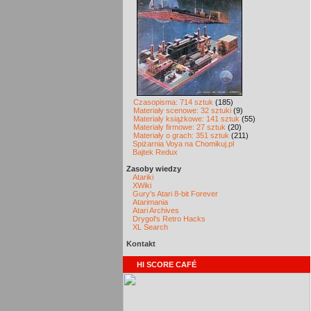
Czasopisma: 714 sztuk
(185)
Materiały scenowe: 32 sztuki
(9)
Materiały książkowe: 141 sztuk
(55)
Materiały firmowe: 27 sztuk
(20)
Materiały o grach: 351 sztuk
(211)
Spiżarnia Voya na Chomikuj.pl
Bajtek Redux
Zasoby wiedzy
Atariki
XWiki
Gury's Atari 8-bit Forever
Atarimania
Atari Archives
Drygol's Retro Hacks
XL Search
Kontakt
HI SCORE CAFÉ