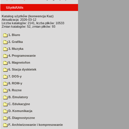
Użytki/Utils
Katalog użytków (konwencja Kaz)
Aktualizacja: 2026-03-12
Liczba katalogów: 2141, liczba plików: 10533
Zmian katalogów: 52, zmian plików: 93
1. Biuro
2. Grafika
3. Muzyka
4. Programowanie
5. Magnetofon
6. Stacja dyskietek
7. DOS-y
8. ROM-y
9. Rozne
B. Emulatory
C. Edukacyjne
D. Komunikacja
E. Diagnostyczne
F. Archiwizowanie i kompresowanie