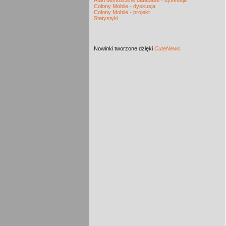
Atari demoscene database - dyskusja
Colony Mobile - dyskusja
Colony Mobile - projekt
Statystyki
Nowinki
tworzone dzięki
CuteNews