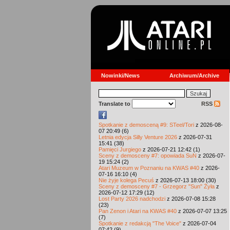
Nowinki/News
Archiwum/Archive
Translate to
RSS
Spotkanie z demosceną #9: STeel/Tori
z 2026-08-
07 20:49 (6)
Letnia edycja Silly Venture 2026
z 2026-07-31
15:41 (38)
Pamięci Jurgiego
z 2026-07-21 12:42 (1)
Sceny z demosceny #7: opowiada SuN
z 2026-07-
19 15:24 (2)
Atari Muzeum w Poznaniu na KWAS #40
z 2026-
07-16 16:10 (4)
Nie żyje kolega Pecuś
z 2026-07-13 18:00 (30)
Sceny z demosceny #7 - Grzegorz "Sun" Żyła
z
2026-07-12 17:29 (12)
Lost Party 2026 nadchodzi
z 2026-07-08 15:28
(23)
Pan Zenon i Atari na KWAS #40
z 2026-07-07 13:25
(7)
Spotkanie z redakcją "The Voice"
z 2026-07-04
07:42 (9)