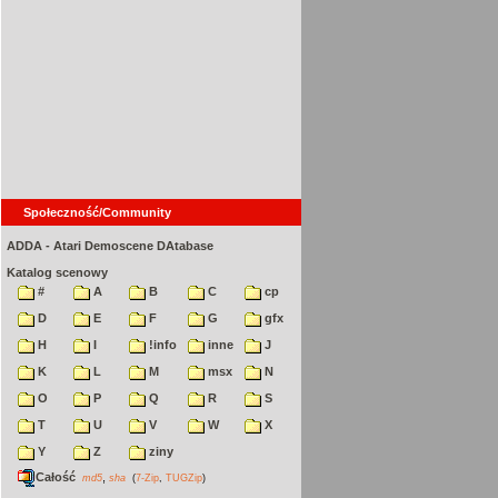
Społeczność/Community
ADDA - Atari Demoscene DAtabase
Katalog scenowy
#
A
B
C
cp
D
E
F
G
gfx
H
I
!info
inne
J
K
L
M
msx
N
O
P
Q
R
S
T
U
V
W
X
Y
Z
ziny
Całość
,
md5
sha
(
7-Zip
,
TUGZip
)