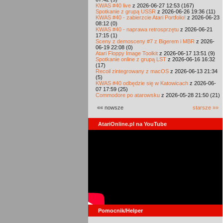
KWAS #40 live
z 2026-06-27 12:53 (167)
Spotkanie z grupą USSR
z 2026-06-26 19:36 (11)
KWAS #40 - zabierzcie Atari Portfolio!
z 2026-06-23
08:12 (0)
KWAS #40 - naprawa retrosprzętu
z 2026-06-21
17:15 (1)
Sceny z demosceny #7 z Bigerem i MBR
z 2026-
06-19 22:08 (0)
Atari Floppy Image Toolkit
z 2026-06-17 13:51 (9)
Spotkanie online z grupą LST
z 2026-06-16 16:32
(17)
Recoil zintegrowany z macOS
z 2026-06-13 21:34
(5)
KWAS #40 odbędzie się w Katowicach
z 2026-06-
07 17:59 (25)
Commodore po atarowsku
z 2026-05-28 21:50 (21)
«« nowsze
starsze »»
AtariOnline.pl na YouTube
Pomocnik/Helper