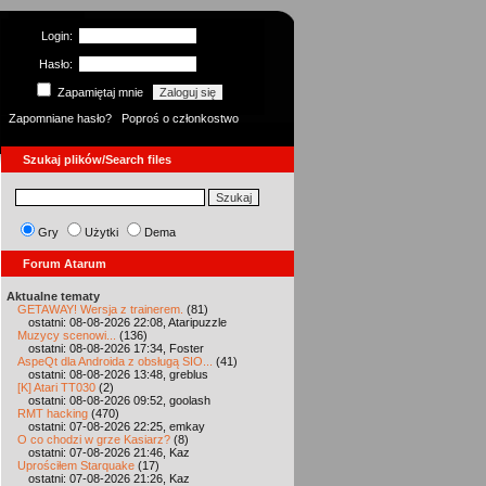
Login:
Hasło:
Zapamiętaj mnie
Zapomniane hasło?
Poproś o członkostwo
Szukaj plików/Search files
Gry
Użytki
Dema
Forum Atarum
Aktualne tematy
GETAWAY! Wersja z trainerem.
(81)
ostatni: 08-08-2026 22:08, Ataripuzzle
Muzycy scenowi...
(136)
ostatni: 08-08-2026 17:34, Foster
AspeQt dla Androida z obsługą SIO...
(41)
ostatni: 08-08-2026 13:48, greblus
[K] Atari TT030
(2)
ostatni: 08-08-2026 09:52, goolash
RMT hacking
(470)
ostatni: 07-08-2026 22:25, emkay
O co chodzi w grze Kasiarz?
(8)
ostatni: 07-08-2026 21:46, Kaz
Uprościłem Starquake
(17)
ostatni: 07-08-2026 21:26, Kaz