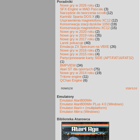
Poradniki
Nowe gry w 2026 roku
(1)
SFX-Engine w MAD Pascalu
(3)
Narzędzie do tworzenia scrolli
(12)
Kartridż Sparta DOS X
(6)
Usprawnienia magnetofonu XC12
(12)
Konserwacja stacji dysków 1050
(19)
Konserwacja magnetofonu XC12
(15)
Nowe gry w 2020 roku
(2)
Nowe gry w 2019 roku
(35)
Nowe gry w 2017 roku
(3)
Larek pokazuje
(40)
Emulacja ZX Spectrum na VBXE
(26)
Nowe gry w 2016 roku
(7)
Nowe gry w 2015 roku
(4)
Partycjonowanie karty SIDE (APT/FAT16/FAT32)
(1)
BMPVIEW
(34)
Atari ST dla opornych
(75)
Nowe gry w 2014 roku
(19)
Tritone engine
(11)
QChan Engine
(6)
nowsze
starsze
Emulatory
Emulator Atari800Win
Emulator Atari800Win PLus 4.0 (Windows)
Emulator Atari++ (multiplatform)
Emulator Altirra (Windows)
Biblioteka Atarowca