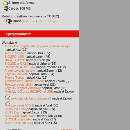
Z. Inne platformy
Całość 908 MB
Katalog użytków (konwencja TOSEC)
Całość
,
md5
sha
(
7-Zip
,
TUGZip
)
Sprzęt/Hardware
Wynalazki
Atari jako programator pojazdu gąsienicowego
napisał Kaz (17)
Atari i Bluetooth
napisał Kaz (35)
SIO2PC-USB
napisał Larek (46)
Nowe SIO2SD
napisał Larek (0)
SIO2SD w CA12
napisał Urborg (15)
Ratowanie ATMEL-ów
napisał Yoohaas (12)
Projektowanie cartów
napisał Zenon (12)
Joystick do Atari
napisał Larek (54)
Tygrys Turbo
napisał Kaz (13)
Testowałem "Simple Stereo"
napisał Zaxon (5)
Rozszerzenie 1MB
napisał Asal (21)
Joystick trzyprzyciskowy
napisał Sikor (18)
Moje MyIDE oraz SIO2PC na USB
napisał Zaxon
(16)
Jak wykonać płytkę drukowaną?
napisał Zaxon
(28)
Rozszerzenie 576kB
napisał Asal (36)
Soczyste kolory
napisał scalak (29)
XEGS Box
napisał Zaxon (13)
Atari w różnych rolach
napisał Różyk (9)
SIO2IDE w pudełku
napisał Kaz (27)
Atari steruje tokarką
napisał Kaz (15)