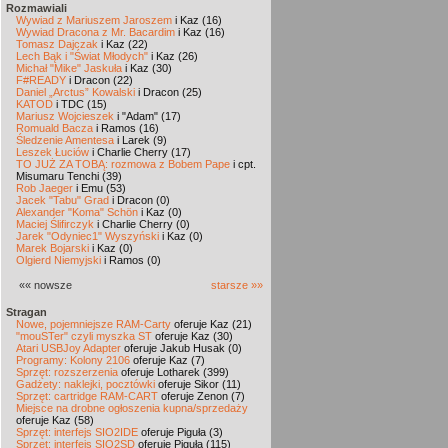
Rozmawiali
Wywiad z Mariuszem Jaroszem
i Kaz (16)
Wywiad Dracona z Mr. Bacardim
i Kaz (16)
Tomasz Dajczak
i Kaz (22)
Lech Bąk i "Świat Młodych"
i Kaz (26)
Michał "Mike" Jaskuła
i Kaz (30)
F#READY
i Dracon (22)
Daniel „Arctus” Kowalski
i Dracon (25)
KATOD
i TDC (15)
Mariusz Wojcieszek
i "Adam" (17)
Romuald Bacza
i Ramos (16)
Śledzenie Amentesa
i Larek (9)
Leszek Łuciów
i Charlie Cherry (17)
TO JUŻ ZA TOBĄ: rozmowa z Bobem Pape
i cpt.
Misumaru Tenchi (39)
Rob Jaeger
i Emu (53)
Jacek "Tabu" Grad
i Dracon (0)
Alexander "Koma" Schön
i Kaz (0)
Maciej Ślifirczyk
i Charlie Cherry (0)
Jarek "Odyniec1" Wyszyński
i Kaz (0)
Marek Bojarski
i Kaz (0)
Olgierd Niemyjski
i Ramos (0)
«« nowsze
starsze »»
Stragan
Nowe, pojemniejsze RAM-Carty
oferuje Kaz (21)
"mouSTer" czyli myszka ST
oferuje Kaz (30)
Atari USBJoy Adapter
oferuje Jakub Husak (0)
Programy: Kolony 2106
oferuje Kaz (7)
Sprzęt: rozszerzenia
oferuje Lotharek (399)
Gadżety: naklejki, pocztówki
oferuje Sikor (11)
Sprzęt: cartridge RAM-CART
oferuje Zenon (7)
Miejsce na drobne ogłoszenia kupna/sprzedaży
oferuje Kaz (58)
Sprzęt: interfejs SIO2IDE
oferuje Piguła (3)
Sprzęt: interfejs SIO2SD
oferuje Piguła (115)