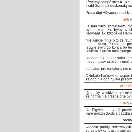
I świetny compo filler #1 XXL
I wild Sonara z doskonałą m
Praca digi V0yagera nosi tyt
sNr
@
Ja tam tylko sprzątałem. 
było nikogo kto byłby w s
narypani jak szkopskie Heink
Nie wińcie mnie o to że rzu
totalną siarą. Poszło jak p
ledwie żywy do końca bo teg
padłem dopiero następnego o
Na dodatek na początku komp
i jego maszyna byśmy mieli s
Ja byłem prezentator a nie re
Dziękuję Larkowi za wsparci
za ogólnie ogólny ale pracowi
wieczó
@_rocky: a widzisz nie mia
ze normalnie przepalone byl
voy
@
Na Pigwie mamy już prawie
parę godzin dojdzie paczka z 
_rock
wieczor: praktycznie wszystk
sprzętowy kontrast, a suwak