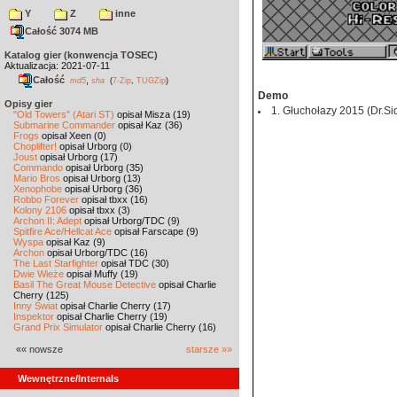
Y
Z
inne
Całość 3074 MB
Katalog gier (konwencja TOSEC)
Aktualizacja: 2021-07-11
Całość
,
md5
sha
(
7-Zip
,
TUGZip
)
Demo
Opisy gier
1. Głuchołazy 2015 (Dr.Sid
"Old Towers" (Atari ST)
opisał Misza (19)
Submarine Commander
opisał Kaz (36)
Frogs
opisał Xeen (0)
Choplifter!
opisał Urborg (0)
Joust
opisał Urborg (17)
Commando
opisał Urborg (35)
Mario Bros
opisał Urborg (13)
Xenophobe
opisał Urborg (36)
Robbo Forever
opisał tbxx (16)
Kolony 2106
opisał tbxx (3)
Archon II: Adept
opisał Urborg/TDC (9)
Spitfire Ace/Hellcat Ace
opisał Farscape (9)
Wyspa
opisał Kaz (9)
Archon
opisał Urborg/TDC (16)
The Last Starfighter
opisał TDC (30)
Dwie Wieże
opisał Muffy (19)
Basil The Great Mouse Detective
opisał Charlie
Cherry (125)
Inny Świat
opisał Charlie Cherry (17)
Inspektor
opisał Charlie Cherry (19)
Grand Prix Simulator
opisał Charlie Cherry (16)
«« nowsze
starsze »»
Wewnętrzne/Internals