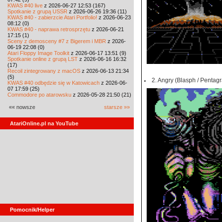
KWAS #40 live
z 2026-06-27 12:53 (167)
Spotkanie z grupą USSR
z 2026-06-26 19:36 (11)
KWAS #40 - zabierzcie Atari Portfolio!
z 2026-06-23
08:12 (0)
KWAS #40 - naprawa retrosprzętu
z 2026-06-21
17:15 (1)
Sceny z demosceny #7 z Bigerem i MBR
z 2026-
06-19 22:08 (0)
Atari Floppy Image Toolkit
z 2026-06-17 13:51 (9)
Spotkanie online z grupą LST
z 2026-06-16 16:32
(17)
Recoil zintegrowany z macOS
z 2026-06-13 21:34
(5)
2. Angry (Blasph / Pentagr
KWAS #40 odbędzie się w Katowicach
z 2026-06-
07 17:59 (25)
Commodore po atarowsku
z 2026-05-28 21:50 (21)
«« nowsze
starsze »»
AtariOnline.pl na YouTube
Pomocnik/Helper