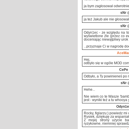
ja bym zagłosował odwrotnie 
sNr
@
ja też Jakub ale nie głosował
sNr
@
Odyn1ec - ze względu na to,
wyświetlone źle (przez co e
doceniając niewątpliwy urok te
...przyznaje Ci w nagrodę d
AceMa
Hej,
odbyło się w ogóle MOD com
CePe
Odbyło, a Ty powinieneś po r
sNr
@
Hehe...
Nie wiem co te Wasze 'bambr
jest - wyniki też a tu whooya y
Odyn1e
Rocky, figlarzu:) powiedz mi
Rysiek, dziękuję za wspania
Z mojej strony użycie ba
ryzykowne, niemniej sprawdz