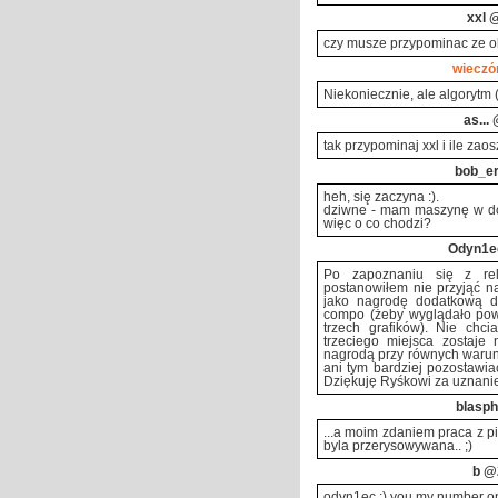
xxl
@
czy musze przypominac ze o
wieczó
Niekoniecznie, ale algorytm 
as...
@
tak przypominaj xxl i ile zao
bob_e
heh, się zaczyna :).
dziwne - mam maszynę w domu
więc o co chodzi?
Odyn1e
Po zapoznaniu się z re
postanowiłem nie przyjąć n
jako nagrodę dodatkową dl
compo (żeby wyglądało powa
trzech grafików). Nie chc
trzeciego miejsca zostaje
nagrodą przy równych warunk
ani tym bardziej pozostawia
Dziękuję Ryśkowi za uznanie
blasph
...a moim zdaniem praca z 
byla przerysowywana.. ;)
b
@2
odyn1ec ;) you my number o