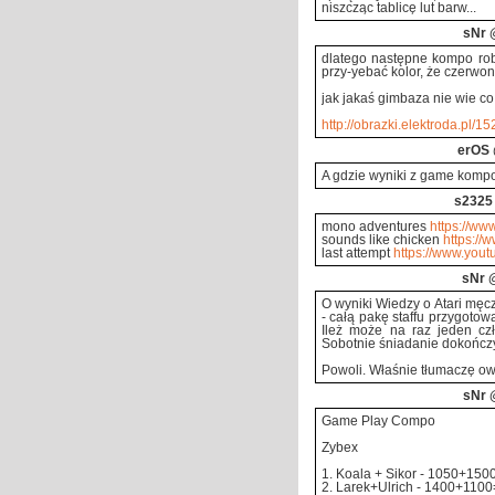
niszcząc tablicę lut barw...
sNr
@
dlatego następne kompo ro
przy-yebać kolor, że czerwon
jak jakaś gimbaza nie wie co to
http://obrazki.elektroda.pl/1
erOS
A gdzie wyniki z game kompo
s2325
mono adventures
https://w
sounds like chicken
https:/
last attempt
https://www.you
sNr
@
O wyniki Wiedzy o Atari męc
- całą pakę staffu przygoto
Ileż może na raz jeden cz
Sobotnie śniadanie dokończ
Powoli. Właśnie tłumaczę owe
sNr
@
Game Play Compo
Zybex
1. Koala + Sikor - 1050+150
2. Larek+Ulrich - 1400+110