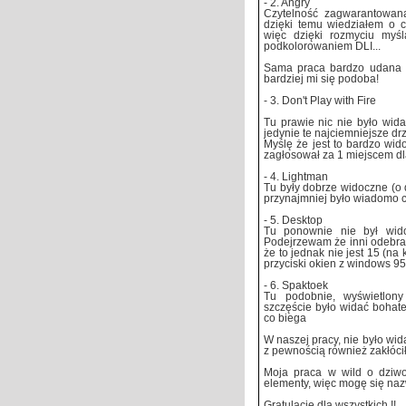
- 2. Angry
Czytelność zagwarantowana
dzięki temu wiedziałem o c
więc dzięki rozmyciu myśl
podkolorowaniem DLI...
Sama praca bardzo udana i 
bardziej mi się podoba!
- 3. Don't Play with Fire
Tu prawie nic nie było wida
jedynie te najciemniejsze drz
Myślę że jest to bardzo wid
zagłosował za 1 miejscem dla
- 4. Lightman
Tu były dobrze widoczne (o 
przynajmniej było wiadomo c
- 5. Desktop
Tu ponownie nie był widoc
Podejrzewam że inni odebrali
że to jednak nie jest 15 (na
przyciski okien z windows 95
- 6. Spaktoek
Tu podobnie, wyświetlony
szczęście było widać bohate
co biega
W naszej pracy, nie było wid
z pewnością również zakłóci
Moja praca w wild o dziwo
elementy, więc mogę się naz
Gratulacje dla wszystkich !!