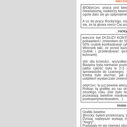
wieczó
@Odyn1ec: praca jest świe
niewiadomą, niektorzy twierd
ogole dalo sie go optymalnie
A co do pracy Rocky'ego, ni
się, że ta głowa nieco Cię pr
_rock
wieczor: był ZA DUŻY KONTR
pobawiłem i zmieniłem do 50
50% rzutnik kontrastował cy
Wniosek taki, że przed ka
rzutnik i przetestować (p
kolorami).
sNr: dla ścisłości.. wszystk
Blaspha była niemalże pozba
jakby całość była w 2-3 o
sprowadziło do czarnego).. s
trzeba było słuchać, jak
ustaliłem wystarczało zmien
odyn1ec: tu już pewnie wiesz
Robiąc tą grafikę po raz dr
zeszłego roku (nie było ła
pozwalają świetnie maskować
poeksperymentowałem.. :)
mono
Grafiki świetne.
@rocky: byłem przekonany, 
Dzisiaj najlepsze wydają mi
"Angry".
Podobały mi się również ob