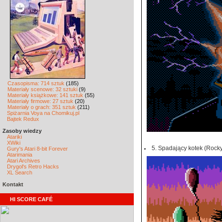
Czasopisma: 714 sztuk
(185)
Materiały scenowe: 32 sztuki
(9)
Materiały książkowe: 141 sztuk
(55)
Materiały firmowe: 27 sztuk
(20)
Materiały o grach: 351 sztuk
(211)
Spiżarnia Voya na Chomikuj.pl
Bajtek Redux
Zasoby wiedzy
Atariki
XWiki
5. Spadający kotek (Rocky
Gury's Atari 8-bit Forever
Atarimania
Atari Archives
Drygol's Retro Hacks
XL Search
Kontakt
HI SCORE CAFÉ