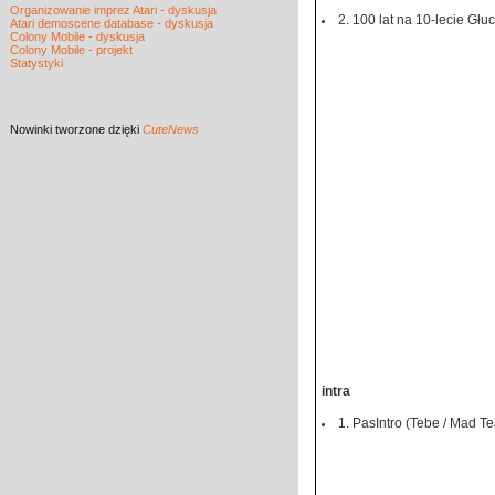
Organizowanie imprez Atari - dyskusja
2. 100 lat na 10-lecie Gł
Atari demoscene database - dyskusja
Colony Mobile - dyskusja
Colony Mobile - projekt
Statystyki
Nowinki
tworzone dzięki
CuteNews
intra
1. PasIntro (Tebe / Mad T