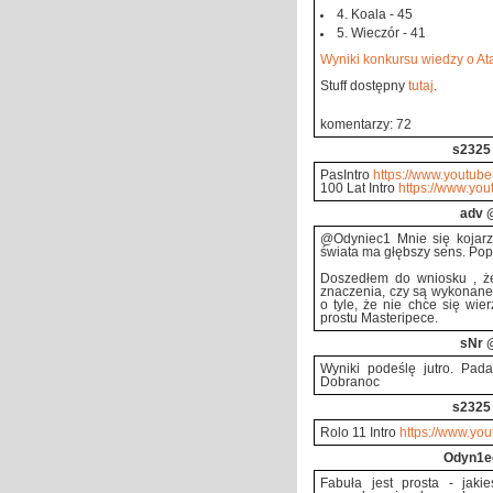
4. Koala - 45
5. Wieczór - 41
Wyniki konkursu wiedzy o Ata
Stuff dostępny
tutaj
.
komentarzy: 72
s2325
PasIntro
https://www.youtub
100 Lat Intro
https://www.yo
adv
@
@Odyniec1 Mnie się kojarzy
świata ma głębszy sens. Pop
Doszedłem do wniosku , że
znaczenia, czy są wykonane
o tyle, że nie chce się wie
prostu Masteripece.
sNr
@
Wyniki podeślę jutro. Pad
Dobranoc
s2325
Rolo 11 Intro
https://www.yo
Odyn1e
Fabuła jest prosta - jaki