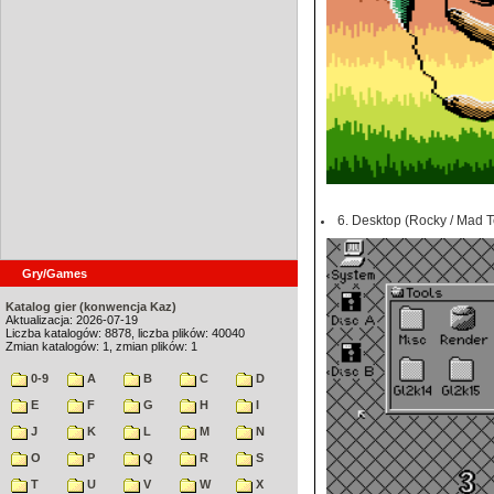
6. Desktop (Rocky / Mad T
Gry/Games
Katalog gier (konwencja Kaz)
Aktualizacja: 2026-07-19
Liczba katalogów: 8878, liczba plików: 40040
Zmian katalogów: 1, zmian plików: 1
0-9
A
B
C
D
E
F
G
H
I
J
K
L
M
N
O
P
Q
R
S
T
U
V
W
X