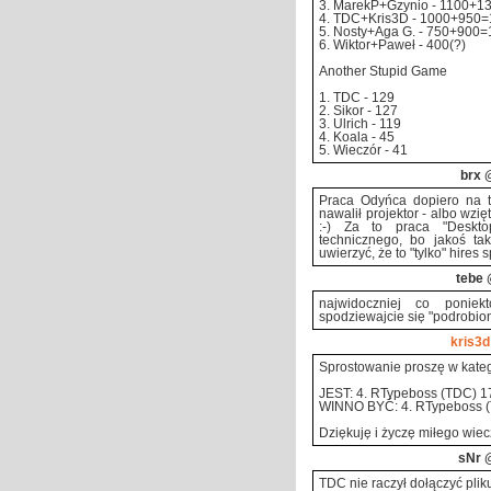
3. MarekP+Gzynio - 1100+1
4. TDC+Kris3D - 1000+950
5. Nosty+Aga G. - 750+900
6. Wiktor+Paweł - 400(?)
Another Stupid Game
1. TDC - 129
2. Sikor - 127
3. Ulrich - 119
4. Koala - 45
5. Wieczór - 41
brx
@
Praca Odyńca dopiero na t
nawalił projektor - albo wzi
:-) Za to praca "Deskto
technicznego, bo jakoś ta
uwierzyć, że to "tylko" hires
tebe
@
najwidoczniej co poniek
spodziewajcie się "podrobion
kris3d
Sprostowanie proszę w kateg
JEST: 4. RTypeboss (TDC) 1
WINNO BYĆ: 4. RTypeboss (T
Dziękuję i życzę miłego wiec
sNr
@
TDC nie raczył dołączyć pliku