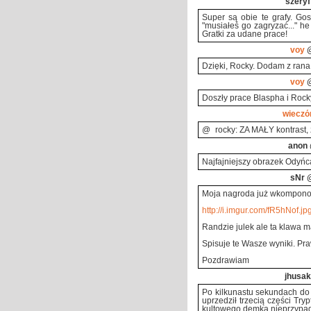
szeryf
Super są obie te grafy. Go
"musiałeś go zagryzać..." he
Gratki za udane prace!
voy
@
Dzięki, Rocky. Dodam z rana, 
voy
@
Doszły prace Blaspha i Rock
wieczó
@_rocky: ZA MAŁY kontrast
anon
Najfajniejszy obrazek Odyńca
sNr
@
Moja nagroda już wkomponow
http://i.imgur.com/fR5hNof.jp
Randzie julek ale ta klawa ma
Spisuje te Wasze wyniki. Pr
Pozdrawiam
jhusak
Po kilkunastu sekundach do 
uprzedził trzecią części Try
kultowego demka nieprzypadk