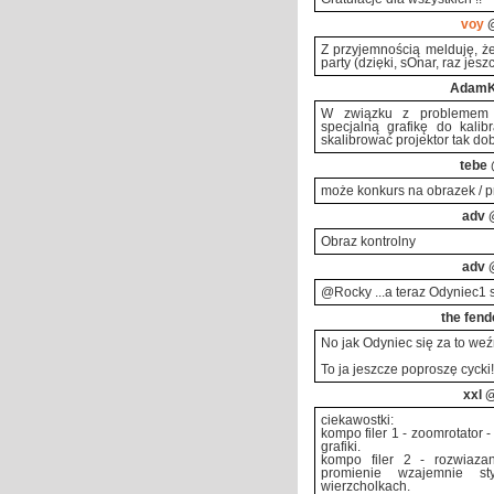
voy
@
Z przyjemnością melduję, że
party (dzięki, sOnar, raz jeszcz
Adam
W związku z problemem z
specjalną grafikę do kalib
skalibrować projektor tak dob
tebe
może konkurs na obrazek / p
adv
@
Obraz kontrolny
adv
@
@Rocky ...a teraz Odyniec1 
the fend
No jak Odyniec się za to weź
To ja jeszcze poproszę cycki! 
xxl
@
ciekawostki:
kompo filer 1 - zoomrotator -
grafiki.
kompo filer 2 - rozwiazan
promienie wzajemnie s
wierzcholkach.