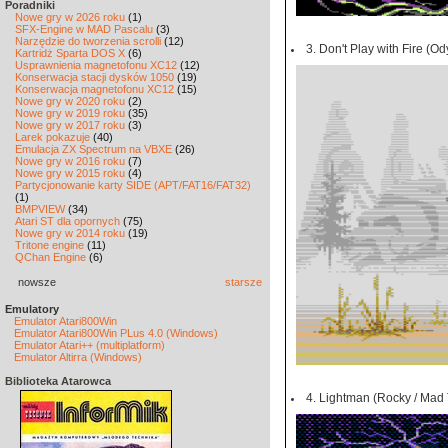
Poradniki
Nowe gry w 2026 roku
(1)
SFX-Engine w MAD Pascalu
(3)
Narzędzie do tworzenia scrolli
(12)
3. Don't Play with Fire (O
Kartridż Sparta DOS X
(6)
Usprawnienia magnetofonu XC12
(12)
Konserwacja stacji dysków 1050
(19)
Konserwacja magnetofonu XC12
(15)
Nowe gry w 2020 roku
(2)
Nowe gry w 2019 roku
(35)
Nowe gry w 2017 roku
(3)
Larek pokazuje
(40)
Emulacja ZX Spectrum na VBXE
(26)
Nowe gry w 2016 roku
(7)
Nowe gry w 2015 roku
(4)
Partycjonowanie karty SIDE (APT/FAT16/FAT32)
(1)
BMPVIEW
(34)
Atari ST dla opornych
(75)
Nowe gry w 2014 roku
(19)
Tritone engine
(11)
QChan Engine
(6)
nowsze
starsze
Emulatory
Emulator Atari800Win
Emulator Atari800Win PLus 4.0 (Windows)
Emulator Atari++ (multiplatform)
Emulator Altirra (Windows)
Biblioteka Atarowca
4. Lightman (Rocky / Mad 