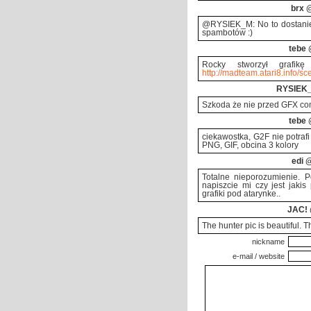
brx
@
@RYSIEK_M: No to dostanies
spambotów :)
tebe
@
Rocky stworzył grafik
http://madteam.atari8.info/s
RYSIEK
Szkoda że nie przed GFX com
tebe
@
ciekawostka, G2F nie potrafi
PNG, GIF, obcina 3 kolory
edi
@
Totalne nieporozumienie. 
napiszcie mi czy jest jak
grafiki pod atarynke..
JAC!
The hunter pic is beautiful. Th
nickname
e-mail / website