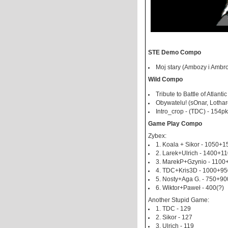
STE Demo Compo
Moj stary (Ambozy i Ambro
Wild Compo
Tribute to Battle of Atlan
Obywatelu! (sOnar, Lothar
Intro_crop - (TDC) - 154pk
Game Play Compo
Zybex:
1. Koala + Sikor - 1050+
2. Larek+Ulrich - 1400+
3. MarekP+Gzynio - 110
4. TDC+Kris3D - 1000+9
5. Nosty+Aga G. - 750+9
6. Wiktor+Paweł - 400(?)
Another Stupid Game:
1. TDC - 129
2. Sikor - 127
3. Ulrich - 119