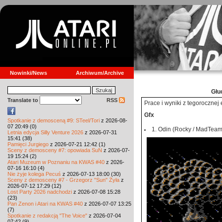
Nowinki/News
Archiwum/Archive
Głu
Translate to
RSS
Prace i wyniki z tegorocznej 
Gfx
Spotkanie z demosceną #9: STeel/Tori
z 2026-08-
07 20:49 (0)
1. Odin (Rocky / MadTeam)
Letnia edycja Silly Venture 2026
z 2026-07-31
15:41 (38)
Pamięci Jurgiego
z 2026-07-21 12:42 (1)
Sceny z demosceny #7: opowiada SuN
z 2026-07-
19 15:24 (2)
Atari Muzeum w Poznaniu na KWAS #40
z 2026-
07-16 16:10 (4)
Nie żyje kolega Pecuś
z 2026-07-13 18:00 (30)
Sceny z demosceny #7 - Grzegorz "Sun" Żyła
z
2026-07-12 17:29 (12)
Lost Party 2026 nadchodzi
z 2026-07-08 15:28
(23)
Pan Zenon i Atari na KWAS #40
z 2026-07-07 13:25
(7)
Spotkanie z redakcją "The Voice"
z 2026-07-04
07:42 (9)