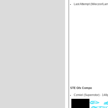
Last Attempt (Wieczor/Lam
STE Gfx Compo
Czmiel (Superrotor) - 148