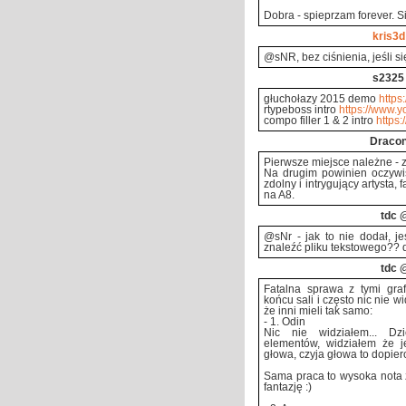
Dobra - spieprzam forever. S
kris3d
@sNR, bez ciśnienia, jeśli si
s2325
głuchołazy 2015 demo
https
rtypeboss intro
https://www.
compo filler 1 & 2 intro
https
Draco
Pierwsze miejsce należne - z
Na drugim powinien oczywi
zdolny i intrygujący artysta, 
na A8.
tdc
@
@sNr - jak to nie dodał, j
znaleźć pliku tekstowego?? d
tdc
@
Fatalna sprawa z tymi graf
końcu sali i często nic nie 
że inni mieli tak samo:
- 1. Odin
Nic nie widziałem... Dz
elementów, widziałem że 
głowa, czyja głowa to dopie
Sama praca to wysoka nota za
fantazję :)