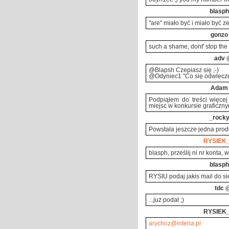
blasph
"are" miało być i miało być ze 
gonzo
such a shame, dont' stop th
adv
@
@Blapsh Czepiasz się ;-)
@Odyniec1 "Co się odwlecze, 
Adam
Podpiąłem do treści więcej 
miejsc w konkursie graficzny
_rock
Powstała jeszcze jedna produk
RYSIEK
blasph, prześlij ni nr konta, 
blasph
RYSIU podaj jakis mail do si
tdc
@
...już podał ;)
RYSIEK
arychoz@interia.pl