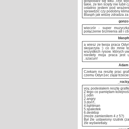
gospodarz się wku...rzył, wyc
takie, że ten ścięty nie lubi
ostatnio jestem pod wraże
sprawdzić czy podobny klimat
Blasph jak widzę zdradza za 
gonzo
wieczór - super muzyczka,
połączenie brzmienia a8 i c
blasph
a wiesz ze twoja praca Odyn
skojarzyla :) co do mnie 
wszystkich rysow. których u
niestety moja praca jest u
..szacun!
Adam
Czekam na resztę prac graf
czemu Odyn1ec zajął trzecie
_rock
voy, podesłałem resztę grafik
Z tego co pamiętam kolejność
1.odin
2.angry
3.don't..
4.lightman
5.spakotek
6.desktop
(może zamieniłem 4 z 5?)
Był źle ustawiony rzutnik (z
źle wyświetlały.