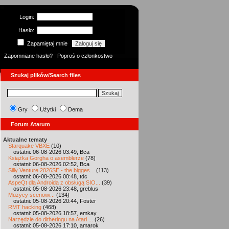
Login:
Hasło:
Zapamiętaj mnie
Zapomniane hasło?
Poproś o członkostwo
Szukaj plików/Search files
Gry
Użytki
Dema
Forum Atarum
Aktualne tematy
Starquake VBXE
(10)
ostatni: 06-08-2026 03:49, Bca
Książka Gorgha o asemblerze
(78)
ostatni: 06-08-2026 02:52, Bca
Silly Venture 2026SE - the bigges...
(113)
ostatni: 06-08-2026 00:48, tdc
AspeQt dla Androida z obsługą SIO...
(39)
ostatni: 05-08-2026 23:48, greblus
Muzycy scenowi...
(134)
ostatni: 05-08-2026 20:44, Foster
RMT hacking
(468)
ostatni: 05-08-2026 18:57, emkay
Narzędzie do ditheringu na Atari ...
(26)
ostatni: 05-08-2026 17:10, amarok