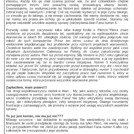
interesu. Każdy kto go miał szansę poznać wie, że jest człowiekiem chętnie
pomagającym innym. Jest poważną osobą, prowadzącą własny biznes.
Gwarantujemy, że wytłumaczenie tej historii jest dalekie od prostego schematu:
zebrał kasę od naiwnych i zniknął. Coś się musiało wydarzyć w jego życiu takiego,
co zmusiło go do takiego, a nie innego zachowania. Nie wiemy dosłownie nic, więc
nie mamy ani prawa ani ochoty go w jakikolwiek sposób oceniać. Staramy się
jedynie naświetlić wszelkie aspekty sprawy (nie)wydania Atari Fana numer 6.
Pozwolę sobie też zacytować kilka słów kolegi Krolla o Piterze:
"Pitera znam
osobiście od przeszło dwudziestu lat, spotkaliśmy się na ogólnopolskim zlocie
Atarowców w latach 90. ubiegłego stulecia. Od samego początku połączyła nas
miłość do tych komputerów. Przez ten okres czasu do dnia dzisiejszego
wielokrotnie współpracując bez problemów przy różnych projektach atarowskich.
Osobiście bardzo wiele mu zawdzięczam. Byliśmy też wspólnie przez jakiś czas
oficjalnym dystrybutorem Calamusa na Polskę, do czasu zakończenia jego
rozwijania przez autora. Piter tuż przed imprezą Silly Venture w 2017 roku zgłosił się
do mnie czy nie pomogę mu przy reaktywacji tego czasopisma, a ja się zgodziłem
bez zastanawiania się, bo to bardzo cenna inicjatywa. Numer 5 kończyliśmy
składać tuż przed SV, siedząc praktycznie przed komputerem trzy dni i noce bez
przerwy. I faktycznie, był to przysłowiowy strzał w dziesiątkę, numer 5 rozchodził
się jak ciepłe bułeczki. Wspólnie też zaczęliśmy prace nad numerem 6, który w
miarę upływu czasu rozrastał się, aż osiągnął jak dla mnie i wielu, którzy widzieli
ostateczna formę, która przerasta wszystkie atarowskie pisma."
Zapłaciłem, mam prawo!!!
Tak drogi współtowarzyszu niedoli w Atari… My, jako autorzy tekstów, czy osoby
zaangażowane w pomoc przy korekcie czy tłumaczeniach z języka angielskiego,
także zrobiliśmy przedpłatę na Atari Fana! Nie tylko włożyliśmy swoją darmową
pracę, ale i dołożyliśmy pieniądze, żeby wesprzeć inicjatywę. Dlatego rozumiemy
frustrację u zamawiających, ale prosimy o wzięcie pod uwagę wszystkich aspektów
sprawy.
To już jest koniec, nie ma już nic???
Mówiąc szczerze - tak dokładnie to wyglądało. Nie wiedzieliśmy co się stało z
finansami, ile osób przedpłaciło (dostęp do konta ma tylko Piter), nie wiemy nawet
czy przypadkiem Piter nie zlecił już druku jakiejś partii Atari Fana numer 6 albo czy
całkowicie nie zrezygnował z jego wydania.