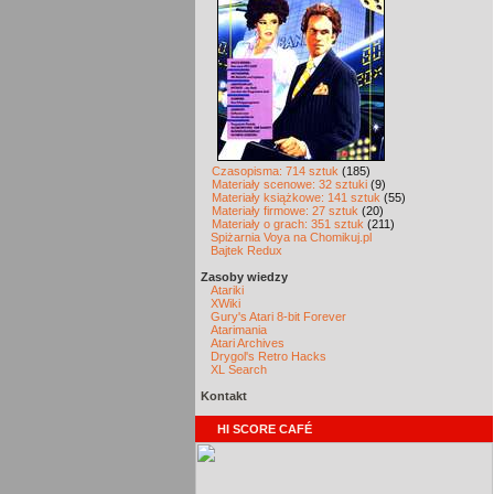
Czasopisma: 714 sztuk
(185)
Materiały scenowe: 32 sztuki
(9)
Materiały książkowe: 141 sztuk
(55)
Materiały firmowe: 27 sztuk
(20)
Materiały o grach: 351 sztuk
(211)
Spiżarnia Voya na Chomikuj.pl
Bajtek Redux
Zasoby wiedzy
Atariki
XWiki
Gury's Atari 8-bit Forever
Atarimania
Atari Archives
Drygol's Retro Hacks
XL Search
Kontakt
HI SCORE CAFÉ