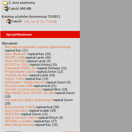
Z. Inne platformy
Całość 908 MB
Katalog użytków (konwencja TOSEC)
Całość
,
md5
sha
(
7-Zip
,
TUGZip
)
Sprzęt/Hardware
Wynalazki
Atari jako programator pojazdu gąsienicowego
napisał Kaz (17)
Atari i Bluetooth
napisał Kaz (35)
SIO2PC-USB
napisał Larek (46)
Nowe SIO2SD
napisał Larek (0)
SIO2SD w CA12
napisał Urborg (15)
Ratowanie ATMEL-ów
napisał Yoohaas (12)
Projektowanie cartów
napisał Zenon (12)
Joystick do Atari
napisał Larek (54)
Tygrys Turbo
napisał Kaz (13)
Testowałem "Simple Stereo"
napisał Zaxon (5)
Rozszerzenie 1MB
napisał Asal (21)
Joystick trzyprzyciskowy
napisał Sikor (18)
Moje MyIDE oraz SIO2PC na USB
napisał Zaxon
(16)
Jak wykonać płytkę drukowaną?
napisał Zaxon
(28)
Rozszerzenie 576kB
napisał Asal (36)
Soczyste kolory
napisał scalak (29)
XEGS Box
napisał Zaxon (13)
Atari w różnych rolach
napisał Różyk (9)
SIO2IDE w pudełku
napisał Kaz (27)
Atari steruje tokarką
napisał Kaz (15)