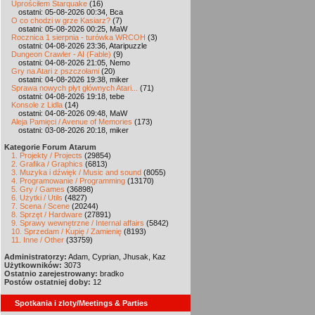
Uprościłem Starquake
(16)
ostatni: 05-08-2026 00:34, Bca
O co chodzi w grze Kasiarz?
(7)
ostatni: 05-08-2026 00:25, MaW
Rocznica 1 sierpnia - turówka WRCOH
(3)
ostatni: 04-08-2026 23:36, Ataripuzzle
Dungeon Crawler - AI (Fable)
(9)
ostatni: 04-08-2026 21:05, Nemo
Gry na Atari z pszczołami
(20)
ostatni: 04-08-2026 19:38, miker
Sprawa nowych płyt głównych Atari...
(71)
ostatni: 04-08-2026 19:18, tebe
Konsole z Lidla
(14)
ostatni: 04-08-2026 09:48, MaW
Aleja Pamięci / Avenue of Memories
(173)
ostatni: 03-08-2026 20:18, miker
Kategorie Forum Atarum
1. Projekty / Projects
(29854)
2. Grafika / Graphics
(6813)
3. Muzyka i dźwięk / Music and sound
(8055)
4. Programowanie / Programming
(13170)
5. Gry / Games
(36898)
6. Użytki / Utils
(4827)
7. Scena / Scene
(20244)
8. Sprzęt / Hardware
(27891)
9. Sprawy wewnętrzne / Internal affairs
(5842)
10. Sprzedam / Kupię / Zamienię
(8193)
11. Inne / Other
(33759)
Administratorzy:
Adam, Cyprian, Jhusak, Kaz
Użytkowników:
3073
Ostatnio zarejestrowany:
bradko
Postów ostatniej doby:
12
Spotkania i zloty/Meetings & Parties