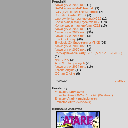
Poradniki
Nowe gry w 2026 roku
(1)
SFX-Engine w MAD Pascalu
(3)
Narzędzie do tworzenia scrolli
(12)
Kartridż Sparta DOS X
(6)
Usprawnienia magnetofonu XC12
(12)
Konserwacja stacji dysków 1050
(19)
Konserwacja magnetofonu XC12
(15)
Nowe gry w 2020 roku
(2)
Nowe gry w 2019 roku
(35)
Nowe gry w 2017 roku
(3)
Larek pokazuje
(40)
Emulacja ZX Spectrum na VBXE
(26)
Nowe gry w 2016 roku
(7)
Nowe gry w 2015 roku
(4)
Partycjonowanie karty SIDE (APT/FAT16/FAT32)
(1)
BMPVIEW
(34)
Atari ST dla opornych
(75)
Nowe gry w 2014 roku
(19)
Tritone engine
(11)
QChan Engine
(6)
nowsze
starsze
Emulatory
Emulator Atari800Win
Emulator Atari800Win PLus 4.0 (Windows)
Emulator Atari++ (multiplatform)
Emulator Altirra (Windows)
Biblioteka Atarowca