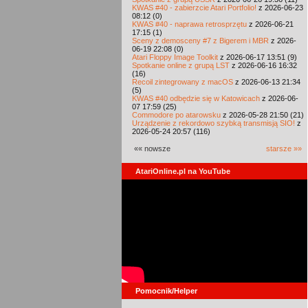
KWAS #40 - zabierzcie Atari Portfolio!
z 2026-06-23
08:12 (0)
KWAS #40 - naprawa retrosprzętu
z 2026-06-21
17:15 (1)
Sceny z demosceny #7 z Bigerem i MBR
z 2026-
06-19 22:08 (0)
Atari Floppy Image Toolkit
z 2026-06-17 13:51 (9)
Spotkanie online z grupą LST
z 2026-06-16 16:32
(16)
Recoil zintegrowany z macOS
z 2026-06-13 21:34
(5)
KWAS #40 odbędzie się w Katowicach
z 2026-06-
07 17:59 (25)
Commodore po atarowsku
z 2026-05-28 21:50 (21)
Urządzenie z rekordowo szybką transmisją SIO!
z
2026-05-24 20:57 (116)
«« nowsze
starsze »»
AtariOnline.pl na YouTube
Pomocnik/Helper