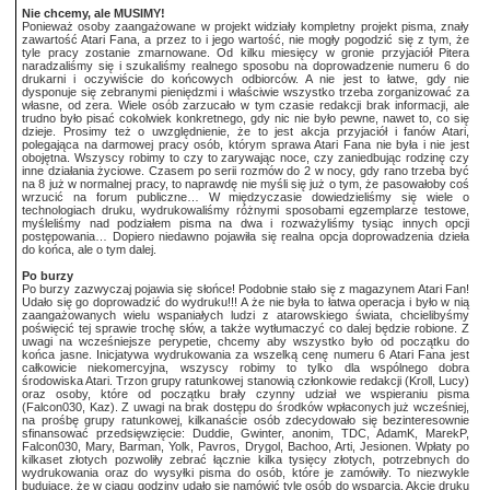
Nie chcemy, ale MUSIMY!
Ponieważ osoby zaangażowane w projekt widziały kompletny projekt pisma, znały
zawartość Atari Fana, a przez to i jego wartość, nie mogły pogodzić się z tym, że
tyle pracy zostanie zmarnowane. Od kilku miesięcy w gronie przyjaciół Pitera
naradzaliśmy się i szukaliśmy realnego sposobu na doprowadzenie numeru 6 do
drukarni i oczywiście do końcowych odbiorców. A nie jest to łatwe, gdy nie
dysponuje się zebranymi pieniędzmi i właściwie wszystko trzeba zorganizować za
własne, od zera. Wiele osób zarzucało w tym czasie redakcji brak informacji, ale
trudno było pisać cokolwiek konkretnego, gdy nic nie było pewne, nawet to, co się
dzieje. Prosimy też o uwzględnienie, że to jest akcja przyjaciół i fanów Atari,
polegająca na darmowej pracy osób, którym sprawa Atari Fana nie była i nie jest
obojętna. Wszyscy robimy to czy to zarywając noce, czy zaniedbując rodzinę czy
inne działania życiowe. Czasem po serii rozmów do 2 w nocy, gdy rano trzeba być
na 8 już w normalnej pracy, to naprawdę nie myśli się już o tym, że pasowałoby coś
wrzucić na forum publiczne… W międzyczasie dowiedzieliśmy się wiele o
technologiach druku, wydrukowaliśmy różnymi sposobami egzemplarze testowe,
myśleliśmy nad podziałem pisma na dwa i rozważyliśmy tysiąc innych opcji
postępowania… Dopiero niedawno pojawiła się realna opcja doprowadzenia dzieła
do końca, ale o tym dalej.
Po burzy
Po burzy zazwyczaj pojawia się słońce! Podobnie stało się z magazynem Atari Fan!
Udało się go doprowadzić do wydruku!!! A że nie była to łatwa operacja i było w nią
zaangażowanych wielu wspaniałych ludzi z atarowskiego świata, chcielibyśmy
poświęcić tej sprawie trochę słów, a także wytłumaczyć co dalej będzie robione. Z
uwagi na wcześniejsze perypetie, chcemy aby wszystko było od początku do
końca jasne. Inicjatywa wydrukowania za wszelką cenę numeru 6 Atari Fana jest
całkowicie niekomercyjna, wszyscy robimy to tylko dla wspólnego dobra
środowiska Atari. Trzon grupy ratunkowej stanowią członkowie redakcji (Kroll, Lucy)
oraz osoby, które od początku brały czynny udział we wspieraniu pisma
(Falcon030, Kaz). Z uwagi na brak dostępu do środków wpłaconych już wcześniej,
na prośbę grupy ratunkowej, kilkanaście osób zdecydowało się bezinteresownie
sfinansować przedsięwzięcie: Duddie, Gwinter, anonim, TDC, AdamK, MarekP,
Falcon030, Mary, Barman, Yolk, Pavros, Drygol, Bachoo, Arti, Jesionen. Wpłaty po
kilkaset złotych pozwoliły zebrać łącznie kilka tysięcy złotych, potrzebnych do
wydrukowania oraz do wysyłki pisma do osób, które je zamówiły. To niezwykle
budujące, że w ciągu godziny udało się namówić tyle osób do wsparcia. Akcję druku