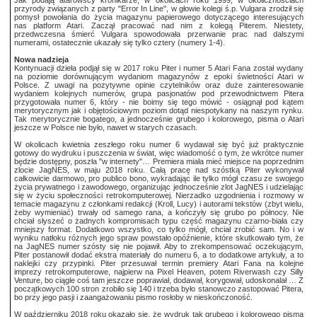
Jak podają atarowscy kronikarze, w okolicach roku 1999, w okolicznościach
przyrody związanych z party "Error In Line", w głowie kolegi ś.p. Vulgara zrodził się
pomysł powołania do życia magazynu papierowego dotyczącego interesujących
nas platform Atari. Zaczął pracować nad nim z kolegą Piterem. Niestety,
przedwczesna śmierć Vulgara spowodowała przerwanie prac nad dalszymi
numerami, ostatecznie ukazały się tylko cztery (numery 1-4).
Nowa nadzieja
Kontynuacji dzieła podjął się w 2017 roku Piter i numer 5 Atari Fana został wydany
na poziomie dorównującym wydaniom magazynów z epoki świetności Atari w
Polsce. Z uwagi na pozytywne opinie czytelników oraz duże zainteresowanie
wydaniem kolejnych numerów, grupa pasjonatów pod przewodnictwem Pitera
przygotowała numer 6, który - nie boimy się tego mówić - osiągnął pod kątem
merytorycznym jak i objętościowym poziom dotąd niespotykany na naszym rynku.
Tak merytorycznie bogatego, a jednocześnie grubego i kolorowego, pisma o Atari
jeszcze w Polsce nie było, nawet w starych czasach.
W okolicach kwietnia zeszłego roku numer 6 wydawał się być już praktycznie
gotowy do wydruku i puszczenia w świat, więc wiadomość o tym, że wkrótce numer
będzie dostępny, poszła "w internety"… Premiera miała mieć miejsce na poprzednim
zlocie JagNES, w maju 2018 roku. Całą pracę nad szóstką Piter wykonywał
całkowicie darmowo, pro publico bono, wykradając ile tylko mógł czasu ze swojego
życia prywatnego i zawodowego, organizując jednocześnie zlot JagNES i udzielając
się w życiu społeczności retrokomputerowej. Nierzadko uzgodnienia i rozmowy w
temacie magazynu z członkami redakcji (Kroll, Lucy) i autorami tekstów (zbyt wielu,
żeby wymieniać) trwały od samego rana, a kończyły się grubo po północy. Nie
chciał słyszeć o żadnych kompromisach typu część magazynu czarno-biała czy
mniejszy format. Dodatkowo wszystko, co tylko mógł, chciał zrobić sam. No i w
wyniku natłoku różnych jego spraw powstało opóźnienie, które skutkowało tym, że
na JagNES numer szósty się nie pojawił. Aby to zrekompensować oczekującym,
Piter postanowił dodać ekstra materiały do numeru 6, a to dodatkowe artykuły, a to
naklejki czy przypinki. Piter przesuwał termin premiery Atari Fana na kolejne
imprezy retrokomputerowe, najpierw na Pixel Heaven, potem Riverwash czy Silly
Venture, bo ciągle coś tam jeszcze poprawiał, dodawał, korygował, udoskonalał … Z
początkowych 100 stron zrobiło się 140 i trzeba było stanowczo zastopować Pitera,
bo przy jego pasji i zaangażowaniu pismo rosłoby w nieskończoność.
W październiku 2018 roku okazało się, że wydruk tak grubego i kolorowego pisma