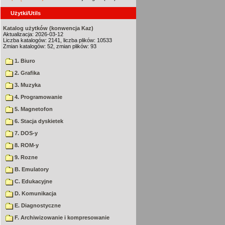
Użytki/Utils
Katalog użytków (konwencja Kaz)
Aktualizacja: 2026-03-12
Liczba katalogów: 2141, liczba plików: 10533
Zmian katalogów: 52, zmian plików: 93
1. Biuro
2. Grafika
3. Muzyka
4. Programowanie
5. Magnetofon
6. Stacja dyskietek
7. DOS-y
8. ROM-y
9. Rozne
B. Emulatory
C. Edukacyjne
D. Komunikacja
E. Diagnostyczne
F. Archiwizowanie i kompresowanie