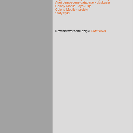
Atari demoscene database - dyskusja
Colony Mobile - dyskusja
Colony Mobile - projekt
Statystyki
Nowinki
tworzone dzięki
CuteNews