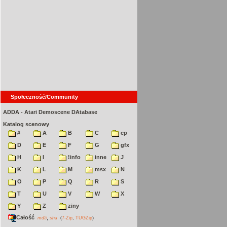
Społeczność/Community
ADDA - Atari Demoscene DAtabase
Katalog scenowy
#
A
B
C
cp
D
E
F
G
gfx
H
I
!info
inne
J
K
L
M
msx
N
O
P
Q
R
S
T
U
V
W
X
Y
Z
ziny
Całość
,
md5
sha
(
7-Zip
,
TUGZip
)