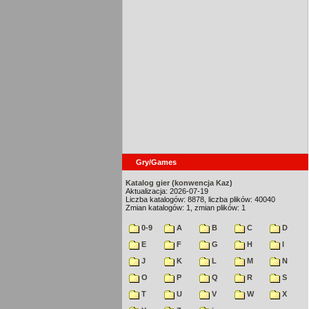
Gry/Games
Katalog gier (konwencja Kaz)
Aktualizacja: 2026-07-19
Liczba katalogów: 8878, liczba plików: 40040
Zmian katalogów: 1, zmian plików: 1
0-9
A
B
C
D
E
F
G
H
I
J
K
L
M
N
O
P
Q
R
S
T
U
V
W
X