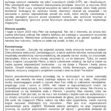
wymaga sporych nakładów nie tylko czasowych (skład DTP), ale i finansowych.
Piter udostępnił więc możliwość dokonywania przedpłat. Jeszcze w styczniu 2019
roku Piter, Kroll i Lucy zachęcali wszędzie do takich przedpłat, które miały pomóc
dozbierać brakującą do wydruku kwotę. Atarowcy okazali się wspaniali i na
wezwanie o pomoc odpowiedziało ponad sto osób, które złożyły zamówienie i
wysłały pieniądze jeszcze przed wydaniem numeru, aby wreszcie trzymać w
rękach legendarny (jeszcze przed fizycznym ukazaniem się) numer ulubionego
magazynu.
Historia upadku
I nagle w lutym 2019 roku Piter się wylogował. Nie, nie z internetu, po prostu bez
żadnej informacji zniknął. Nie odbiera telefonu ani żadnego z używanych wcześniej
komunikatorów. Wielokrotnie próbowaliśmy też osobiście go gdzieś spotkać, ale
niestety bez sukcesu. Jedyna co udało się ustalić, to fakt, że żyje.
Konsternacja
No i się zaczęło… Zaczęły się pojawiać pytania, kiedy wreszcie numer się pojawi.
Zdecydowana większość zamawiających, a także autorów tekstów, wykazywała się
wspaniałą cierpliwością i wyrozumiałością, ale pojawiły się też osoby, co zrozumiałe,
niecierpliwe, które w końcu chciały otrzymać to, co im obiecano. Tylko, że nawet
bliscy znajomi i przyjaciele Pitera, a także członkowie redakcji, nie byli w stanie na
żadne pytanie odpowiedzieć konkretnie - co się dzieje z Piterem i kiedy pismo
będzie. Zespół redakcyjny, autorzy tekstów, osoby tłumaczące, pomagające w
składzie, wszyscy związani z projektem zostali z dnia na dzień "na lodzie".
Nasze pseudonimy/nazwiska przewijają się w dyskusjach na temat zaistniałej
sytuacji, ale niestety nie mamy żadnego wpływu na to co się stało… Wszystkie
osoby wspomagające projekt o nazwie Atari Fan robiły to całkowicie nieodpłatnie,
angażując czas i serce w 100%, nikt nawet w najczarniejszych snach nie
przewidywał takiej sytuacji, że redaktor naczelny zniknie bez słowa. Nie chcemy tu
spekulować co się dokładnie stało z Piterem, i prosimy Was również, żeby nie
spekulować. Fakt jest taki, że nie ma z nim kontaktu i dopóki sam nie wytłumaczy o
co chodzi, wszystko co przyjdzie komukolwiek do głowy, jest tylko dywagowaniem.
Dla osób nie znających Pitera, należy się kilka słów wyjaśnienia, zanim zaczną
kogoś nazywać złodziejem czy oszustem… Piter jest m.in. organizatorem
atarowskiego party JagNES. Wykładał własne pieniądze na jego organizację
(zresztą na wydruk poprzednich numerów AF także) i generalnie dokładał do