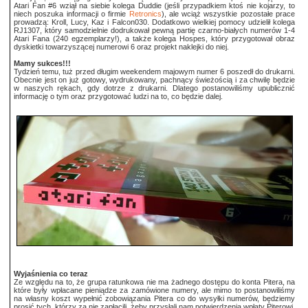
Atari Fan #6 wziął na siebie kolega Duddie (jeśli przypadkiem ktoś nie kojarzy, to
niech poszuka informacji o firmie
Retronics
), ale wciąż wszystkie pozostałe prace
prowadzą: Kroll, Lucy, Kaz i Falcon030. Dodatkowo wielkiej pomocy udzielił kolega
RJ1307, który samodzielnie dodrukował pewną partię czarno-białych numerów 1-4
Atari Fana (240 egzemplarzy!), a także kolega Hospes, który przygotował obraz
dyskietki towarzyszącej numerowi 6 oraz projekt naklejki do niej.
Mamy sukces!!!
Tydzień temu, tuż przed długim weekendem majowym numer 6 poszedł do drukarni.
Obecnie jest on już gotowy, wydrukowany, pachnący świeżością i za chwilę będzie
w naszych rękach, gdy dotrze z drukarni. Dlatego postanowiliśmy upublicznić
informację o tym oraz przygotować ludzi na to, co będzie dalej.
Wyjaśnienia co teraz
Ze względu na to, że grupa ratunkowa nie ma żadnego dostępu do konta Pitera, na
które były wpłacane pieniądze za zamówione numery, ale mimo to postanowiliśmy
na własny koszt wypełnić zobowiązania Pitera co do wysyłki numerów, będziemy
prosić tych, którzy za nie zapłacili, żeby przysłali nam potwierdzenia wpłaty Piterowi.