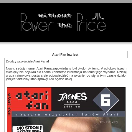
Atari Fan już jest!
Drodzy przyjaciele Atari Fana!
Nowy, szósty numer Atari Fana zapowiadany był około rok temu. A od około trzech
miesięcy nie pojawiła się żadna konkretna informacja na temat jego wydania. Dzisiaj
grupa ratunkowa postara się odpowiedzieć na pytanie, co się w tym czasie działo,
jaki jest aktualny stan sprawy i co będzie dalej.