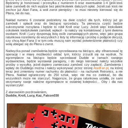
Będziemy je honorować i przesyłka z numerem 6 oraz ewentualnie 1-4 (jeśli ktoś
takie zamówił) do nich wyjdzie bez jakichkolwiek dalszych opłat. Jeżeli zaś ktoś nie
zechce już Atari Fana, a woli zwrot pieniędzy - to musi niestety kierować się do
Pitera, nie do nas.
Nakład numeru 6 zostanie podzielony na dwie części: dla tych, którzy już go
zamówili i opłacili oraz do bieżącej sprzedaży. Ta pierwsza część będzie
sukcesywnie rozsyłana i będzie to robił Kroll oraz Lucy. Jeżeli więc ktokolwiek
cokolwiek kiedykolwiek zamówił, wpłacił - to należy się kontaktować z tymi dwiema
osobami. Kroll i Lucy dysponują listą osób zamawiających pismo, więc jako grupa
ratunkowa roześlemy do wszystkich z listy tę informację i prośbę o podjęcie decyzji,
czy chcą Atari Fana (i w tym celu muszą nam wysłać potwierdzenie płatności) czy
wolą ubiegać się do Pitera o zwrot.
Nadwyżka ponad zamówienia będzie sprzedawana na bieżąco, aby sfinansować tę
operację i w miarę możliwości oddać tym, którzy zrzucili się na wydruk. Te
egzemplarze na bieżąco będzie sprzedawał Duddie w ramach swojego
wydawnictwa, będzie wystawiał paragony, i do niego kierować należy wszelkie
prośby o wysyłkę, jeżeli dopiero zamierzasz zamówić czy zapłacić. Zamówienia i
wpłaty do Duddiego można i należy wykonywać przez stronę
AtariFan.pl
, na której
teraz jest zmieniony numer rachunku do płatności - na rachunek Retronics, a nie
Pitera. Nakład ograniczony do 250 sztuk, więc nie ma co zwlekać, bo dla
wszystkich może nie starczyć. Najgorsze, że grupa ratunkowa ustaliła, że sami
otrzymamy swoje należne egzemplarze w ostatniej kolejności… Oby i dla nas
wystarczyło!
Z atarowskim pozdrowieniem,
Duddie, Kroll, Lucy, Kaz, Falcon030