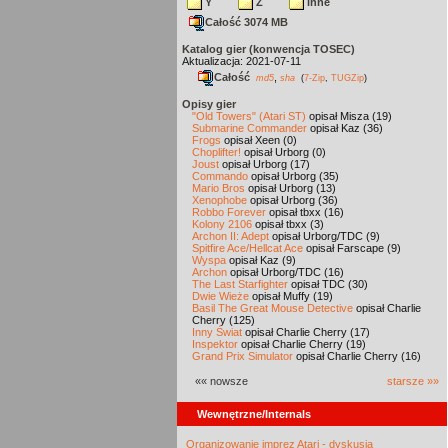
Y
Z
inne
Całość 3074 MB
Katalog gier (konwencja TOSEC)
Aktualizacja: 2021-07-11
Całość
,
md5
sha
(
7-Zip
,
TUGZip
)
Opisy gier
"Old Towers" (Atari ST)
opisał Misza (19)
Submarine Commander
opisał Kaz (36)
Frogs
opisał Xeen (0)
Choplifter!
opisał Urborg (0)
Joust
opisał Urborg (17)
Commando
opisał Urborg (35)
Mario Bros
opisał Urborg (13)
Xenophobe
opisał Urborg (36)
Robbo Forever
opisał tbxx (16)
Kolony 2106
opisał tbxx (3)
Archon II: Adept
opisał Urborg/TDC (9)
Spitfire Ace/Hellcat Ace
opisał Farscape (9)
Wyspa
opisał Kaz (9)
Archon
opisał Urborg/TDC (16)
The Last Starfighter
opisał TDC (30)
Dwie Wieże
opisał Muffy (19)
Basil The Great Mouse Detective
opisał Charlie
Cherry (125)
Inny Świat
opisał Charlie Cherry (17)
Inspektor
opisał Charlie Cherry (19)
Grand Prix Simulator
opisał Charlie Cherry (16)
«« nowsze
starsze »»
Wewnętrzne/Internals
Organizowanie imprez Atari - dyskusja