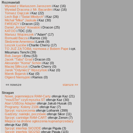
Rozmawiali
Wywiad z Mariuszem Jaroszem
i Kaz (16)
Wywiad Dracona z Mr. Bacardim
i Kaz (16)
Tomasz Dajczak
i Kaz (22)
Lech Bąk i "Świat Młodych"
i Kaz (26)
Michał "Mike" Jaskuła
i Kaz (30)
F#READY
i Dracon (22)
Daniel „Arctus” Kowalski
i Dracon (25)
KATOD
i TDC (15)
Mariusz Wojcieszek
i "Adam" (17)
Romuald Bacza
i Ramos (16)
Śledzenie Amentesa
i Larek (9)
Leszek Łuciów
i Charlie Cherry (17)
TO JUŻ ZA TOBĄ: rozmowa z Bobem Pape
i cpt.
Misumaru Tenchi (39)
Rob Jaeger
i Emu (53)
Jacek "Tabu" Grad
i Dracon (0)
Alexander "Koma" Schön
i Kaz (0)
Maciej Ślifirczyk
i Charlie Cherry (0)
Jarek "Odyniec1" Wyszyński
i Kaz (0)
Marek Bojarski
i Kaz (0)
Olgierd Niemyjski
i Ramos (0)
«« nowsze
starsze »»
Stragan
Nowe, pojemniejsze RAM-Carty
oferuje Kaz (21)
"mouSTer" czyli myszka ST
oferuje Kaz (30)
Atari USBJoy Adapter
oferuje Jakub Husak (0)
Programy: Kolony 2106
oferuje Kaz (7)
Sprzęt: rozszerzenia
oferuje Lotharek (399)
Gadżety: naklejki, pocztówki
oferuje Sikor (11)
Sprzęt: cartridge RAM-CART
oferuje Zenon (7)
Miejsce na drobne ogłoszenia kupna/sprzedaży
oferuje Kaz (58)
Sprzęt: interfejs SIO2IDE
oferuje Piguła (3)
Sprzęt: interfejs SIO2SD
oferuje Piguła (115)