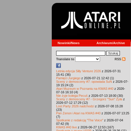
Nowinki/News
Archiwum/Archive
Translate to
RSS
Letnia edycja Silly Venture 2026
z 2026-07-31
15:41 (36)
Pamięci Jurgiego
z 2026-07-21 12:42 (1)
Sceny z demosceny #7: opowiada SuN
z 2026-07-
19 15:24 (2)
Atari Muzeum w Poznaniu na KWAS #40
z 2026-
07-16 16:10 (4)
Nie żyje kolega Pecuś
z 2026-07-13 18:00 (30)
Sceny z demosceny #7 - Grzegorz "Sun" Żyła
z
2026-07-12 17:29 (12)
Lost Party 2026 nadchodzi
z 2026-07-08 15:28
(23)
Pan Zenon i Atari na KWAS #40
z 2026-07-07 13:25
(7)
Spotkanie z redakcją "The Voice"
z 2026-07-04
07:42 (9)
KWAS #40 live
z 2026-06-27 12:53 (167)
Spotkanie z grupą USSR
z 2026-06-26 19:36 (11)