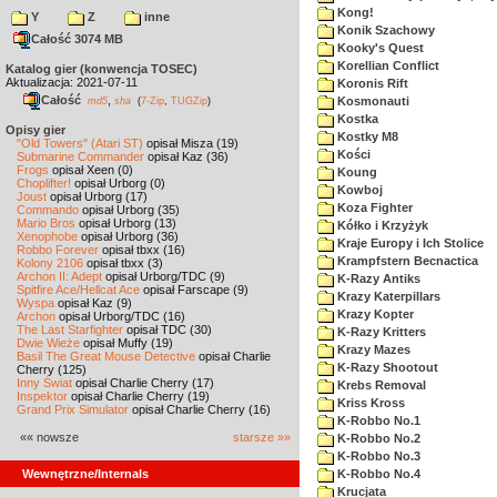
Kong!
Y
Z
inne
Konik Szachowy
Całość 3074 MB
Kooky's Quest
Korellian Conflict
Katalog gier (konwencja TOSEC)
Aktualizacja: 2021-07-11
Koronis Rift
Całość
,
Kosmonauti
md5
sha
(
7-Zip
,
TUGZip
)
Kostka
Opisy gier
Kostky M8
"Old Towers" (Atari ST)
opisał Misza (19)
Kości
Submarine Commander
opisał Kaz (36)
Frogs
opisał Xeen (0)
Koung
Choplifter!
opisał Urborg (0)
Kowboj
Joust
opisał Urborg (17)
Koza Fighter
Commando
opisał Urborg (35)
Mario Bros
opisał Urborg (13)
Kółko i Krzyżyk
Xenophobe
opisał Urborg (36)
Kraje Europy i Ich Stolice
Robbo Forever
opisał tbxx (16)
Krampfstern Becnactica
Kolony 2106
opisał tbxx (3)
Archon II: Adept
opisał Urborg/TDC (9)
K-Razy Antiks
Spitfire Ace/Hellcat Ace
opisał Farscape (9)
Krazy Katerpillars
Wyspa
opisał Kaz (9)
Krazy Kopter
Archon
opisał Urborg/TDC (16)
The Last Starfighter
opisał TDC (30)
K-Razy Kritters
Dwie Wieże
opisał Muffy (19)
Krazy Mazes
Basil The Great Mouse Detective
opisał Charlie
K-Razy Shootout
Cherry (125)
Inny Świat
opisał Charlie Cherry (17)
Krebs Removal
Inspektor
opisał Charlie Cherry (19)
Kriss Kross
Grand Prix Simulator
opisał Charlie Cherry (16)
K-Robbo No.1
«« nowsze
starsze »»
K-Robbo No.2
K-Robbo No.3
Wewnętrzne/Internals
K-Robbo No.4
Krucjata