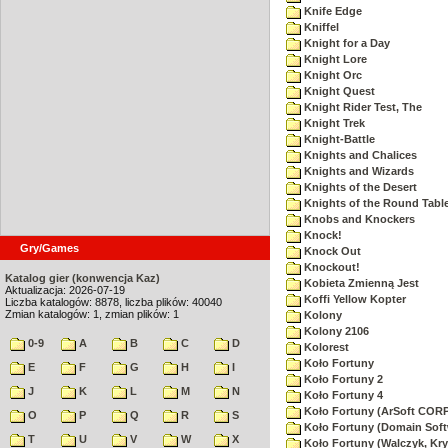
Knife Edge
Kniffel
Knight for a Day
Knight Lore
Knight Orc
Knight Quest
Knight Rider Test, The
Knight Trek
Knight-Battle
Knights and Chalices
Knights and Wizards
Knights of the Desert
Knights of the Round Tabl
Knobs and Knockers
Knock!
Gry/Games
Knock Out
Knockout!
Katalog gier (konwencja Kaz)
Kobieta Zmienną Jest
Aktualizacja: 2026-07-19
Koffi Yellow Kopter
Liczba katalogów: 8878, liczba plików: 40040
Zmian katalogów: 1, zmian plików: 1
Kolony
Kolony 2106
0-9
A
B
C
D
Kolorest
Koło Fortuny
E
F
G
H
I
Koło Fortuny 2
J
K
L
M
N
Koło Fortuny 4
Koło Fortuny (ArSoft CO
O
P
Q
R
S
Koło Fortuny (Domain Soft
T
U
V
W
X
Koło Fortuny (Walczyk, Kry