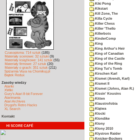
Kiki Pong
Kikstart
Kill Zone, The
Killa Cycle
Killer Chess
Killer 'Thello
Killerbots
KinderComp
King
King Arthur's Heir
Czasopisma: 714 sztuk
(185)
King of Canadian
Materiały scenowe: 32 sztuki
(9)
King of the Castle
Materiały książkowe: 141 sztuk
(55)
King of the Ring
Materiały firmowe: 27 sztuk
(20)
Materiały o grach: 351 sztuk
(211)
King Tut's Tomb
Spiżarnia Voya na Chomikuj.pl
Kirschen Karl
Bajtek Redux
Kismet (Arendt, Karl)
Zasoby wiedzy
Kismet II
Atariki
Kismet (Johns, Alan R.)
XWiki
Kissin' Kousins
Gury's Atari 8-bit Forever
Atarimania
Kitten
Atari Archives
Klaustrofobia
Drygol's Retro Hacks
Klątwa
XL Search
Klocki
Kontakt
Klondike
Klony
HI SCORE CAFÉ
Klony 2010
Klystron Raider
Knicker-Bockers