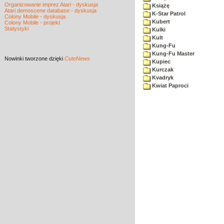
Organizowanie imprez Atari - dyskusja
Książę
Atari demoscene database - dyskusja
K-Star Patrol
Colony Mobile - dyskusja
Kubert
Colony Mobile - projekt
Statystyki
Kulki
Kult
Kung-Fu
Kung-Fu Master
Nowinki
tworzone dzięki
CuteNews
Kupiec
Kurczak
Kvadryk
Kwiat Paproci