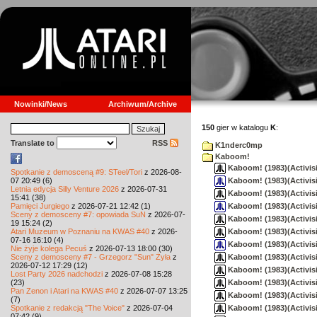
Nowinki/News
Archiwum/Archive
150
gier w katalogu
K
:
Translate to
RSS
K1nderc0mp
Kaboom!
Kaboom! (1983)(Activisio
Spotkanie z demosceną #9: STeel/Tori
z 2026-08-
Kaboom! (1983)(Activisi
07 20:49 (6)
Letnia edycja Silly Venture 2026
z 2026-07-31
Kaboom! (1983)(Activisio
15:41 (38)
Kaboom! (1983)(Activisi
Pamięci Jurgiego
z 2026-07-21 12:42 (1)
Sceny z demosceny #7: opowiada SuN
z 2026-07-
Kaboom! (1983)(Activisio
19 15:24 (2)
Kaboom! (1983)(Activisi
Atari Muzeum w Poznaniu na KWAS #40
z 2026-
07-16 16:10 (4)
Kaboom! (1983)(Activisi
Nie żyje kolega Pecuś
z 2026-07-13 18:00 (30)
Kaboom! (1983)(Activisi
Sceny z demosceny #7 - Grzegorz "Sun" Żyła
z
2026-07-12 17:29 (12)
Kaboom! (1983)(Activisi
Lost Party 2026 nadchodzi
z 2026-07-08 15:28
Kaboom! (1983)(Activisio
(23)
Pan Zenon i Atari na KWAS #40
z 2026-07-07 13:25
Kaboom! (1983)(Activisi
(7)
Kaboom! (1983)(Activisi
Spotkanie z redakcją "The Voice"
z 2026-07-04
07:42 (9)