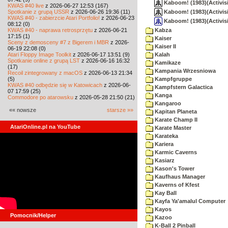
Kaboom! (1983)(Activisi
KWAS #40 live
z 2026-06-27 12:53 (167)
Kaboom! (1983)(Activisi
Spotkanie z grupą USSR
z 2026-06-26 19:36 (11)
KWAS #40 - zabierzcie Atari Portfolio!
z 2026-06-23
Kaboom! (1983)(Activis
08:12 (0)
KWAS #40 - naprawa retrosprzętu
z 2026-06-21
Kabza
17:15 (1)
Kaiser
Sceny z demosceny #7 z Bigerem i MBR
z 2026-
Kaiser II
06-19 22:08 (0)
Atari Floppy Image Toolkit
z 2026-06-17 13:51 (9)
Kalah
Spotkanie online z grupą LST
z 2026-06-16 16:32
Kamikaze
(17)
Kampania Wrzesniowa
Recoil zintegrowany z macOS
z 2026-06-13 21:34
(5)
Kampfgruppe
KWAS #40 odbędzie się w Katowicach
z 2026-06-
Kampfstern Galactica
07 17:59 (25)
Kanga
Commodore po atarowsku
z 2026-05-28 21:50 (21)
Kangaroo
«« nowsze
starsze »»
Kapitan Planeta
Karate Champ II
AtariOnline.pl na YouTube
Karate Master
Karateka
Kariera
Karmic Caverns
Kasiarz
Kason's Tower
Kaufhaus Manager
Kaverns of Kfest
Kay Ball
Kayfa Ya'amalul Computer
Kayos
Pomocnik/Helper
Kazoo
K-Ball 2 Pinball