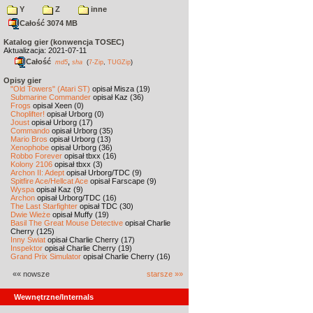
Y
Z
inne
Całość 3074 MB
Katalog gier (konwencja TOSEC)
Aktualizacja: 2021-07-11
Całość
,
md5
sha
(
7-Zip
,
TUGZip
)
Opisy gier
"Old Towers" (Atari ST)
opisał Misza (19)
Submarine Commander
opisał Kaz (36)
Frogs
opisał Xeen (0)
Choplifter!
opisał Urborg (0)
Joust
opisał Urborg (17)
Commando
opisał Urborg (35)
Mario Bros
opisał Urborg (13)
Xenophobe
opisał Urborg (36)
Robbo Forever
opisał tbxx (16)
Kolony 2106
opisał tbxx (3)
Archon II: Adept
opisał Urborg/TDC (9)
Spitfire Ace/Hellcat Ace
opisał Farscape (9)
Wyspa
opisał Kaz (9)
Archon
opisał Urborg/TDC (16)
The Last Starfighter
opisał TDC (30)
Dwie Wieże
opisał Muffy (19)
Basil The Great Mouse Detective
opisał Charlie
Cherry (125)
Inny Świat
opisał Charlie Cherry (17)
Inspektor
opisał Charlie Cherry (19)
Grand Prix Simulator
opisał Charlie Cherry (16)
«« nowsze
starsze »»
Wewnętrzne/Internals