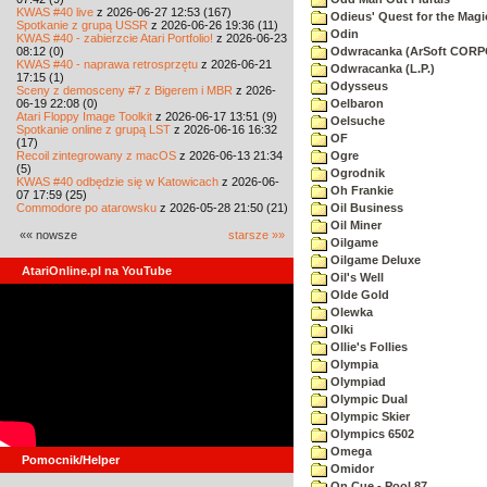
KWAS #40 live
z 2026-06-27 12:53 (167)
Odieus' Quest for the Magi
Spotkanie z grupą USSR
z 2026-06-26 19:36 (11)
Odin
KWAS #40 - zabierzcie Atari Portfolio!
z 2026-06-23
08:12 (0)
Odwracanka (ArSoft COR
KWAS #40 - naprawa retrosprzętu
z 2026-06-21
Odwracanka (L.P.)
17:15 (1)
Odysseus
Sceny z demosceny #7 z Bigerem i MBR
z 2026-
06-19 22:08 (0)
Oelbaron
Atari Floppy Image Toolkit
z 2026-06-17 13:51 (9)
Oelsuche
Spotkanie online z grupą LST
z 2026-06-16 16:32
OF
(17)
Recoil zintegrowany z macOS
z 2026-06-13 21:34
Ogre
(5)
Ogrodnik
KWAS #40 odbędzie się w Katowicach
z 2026-06-
Oh Frankie
07 17:59 (25)
Commodore po atarowsku
z 2026-05-28 21:50 (21)
Oil Business
Oil Miner
«« nowsze
starsze »»
Oilgame
Oilgame Deluxe
AtariOnline.pl na YouTube
Oil's Well
Olde Gold
Olewka
Olki
Ollie's Follies
Olympia
Olympiad
Olympic Dual
Olympic Skier
Olympics 6502
Omega
Pomocnik/Helper
Omidor
On Cue - Pool 87