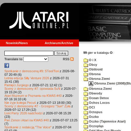
Nowinki/News
Archiwum/Archive
99
gier w katalogu
O
:
Translate to
RSS
O i X
Obcy
Oblitroid
Spotkanie z demosceną #9: STeel/Tori
z 2026-08-
Obrona
07 20:49 (6)
Letnia edycja Silly Venture 2026
z 2026-07-31
Obrona Ziemi
15:41 (38)
Obrona Ziemi (2008)(Blu
Pamięci Jurgiego
z 2026-07-21 12:42 (1)
Sceny z demosceny #7: opowiada SuN
z 2026-07-
Obronca Ziemi
19 15:24 (2)
Obwody
Atari Muzeum w Poznaniu na KWAS #40
z 2026-
Ocean Detox
07-16 16:10 (4)
Nie żyje kolega Pecuś
z 2026-07-13 18:00 (30)
Ochos Locos
Sceny z demosceny #7 - Grzegorz "Sun" Żyła
z
OCI
2026-07-12 17:29 (12)
Octopus
Lost Party 2026 nadchodzi
z 2026-07-08 15:28
(23)
Oczko
Pan Zenon i Atari na KWAS #40
z 2026-07-07 13:25
Oczko (Tajemnice Atari)
(7)
Oczopląs
Spotkanie z redakcją "The Voice"
z 2026-07-04
07:42 (9)
Odd Man Out Plurals