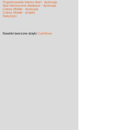
Organizowanie imprez Atari - dyskusja
Atari demoscene database - dyskusja
Colony Mobile - dyskusja
Colony Mobile - projekt
Statystyki
Nowinki
tworzone dzięki
CuteNews