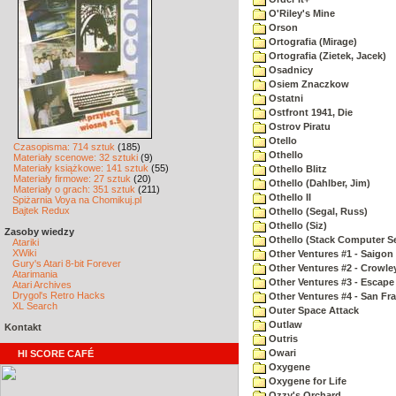
O'Riley's Mine
Orson
Ortografia (Mirage)
Ortografia (Zietek, Jacek)
Osadnicy
Osiem Znaczkow
Ostatni
Ostfront 1941, Die
Ostrov Piratu
Otello
Czasopisma: 714 sztuk
(185)
Othello
Materiały scenowe: 32 sztuki
(9)
Materiały książkowe: 141 sztuk
(55)
Othello Blitz
Materiały firmowe: 27 sztuk
(20)
Othello (Dahlber, Jim)
Materiały o grach: 351 sztuk
(211)
Othello II
Spiżarnia Voya na Chomikuj.pl
Bajtek Redux
Othello (Segal, Russ)
Othello (Siz)
Zasoby wiedzy
Othello (Stack Computer Se
Atariki
XWiki
Other Ventures #1 - Saigon 
Gury's Atari 8-bit Forever
Other Ventures #2 - Crowle
Atarimania
Other Ventures #3 - Escape
Atari Archives
Drygol's Retro Hacks
Other Ventures #4 - San Fr
XL Search
Outer Space Attack
Outlaw
Kontakt
Outris
Owari
HI SCORE CAFÉ
Oxygene
Oxygene for Life
Ozzy's Orchard