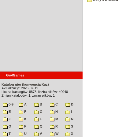
Gry/Games
Katalog gier (konwencja Kaz)
Aktualizacja: 2026-07-19
Liczba katalogów: 8878, liczba plików: 40040
Zmian katalogów: 1, zmian plików: 1
0-9
A
B
C
D
E
F
G
H
I
J
K
L
M
N
O
P
Q
R
S
T
U
V
W
X