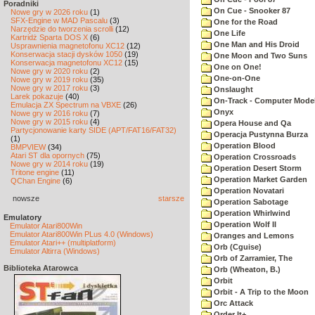
Poradniki
On Cue - Snooker 87
Nowe gry w 2026 roku
(1)
SFX-Engine w MAD Pascalu
(3)
One for the Road
Narzędzie do tworzenia scrolli
(12)
One Life
Kartridż Sparta DOS X
(6)
One Man and His Droid
Usprawnienia magnetofonu XC12
(12)
Konserwacja stacji dysków 1050
(19)
One Moon and Two Suns
Konserwacja magnetofonu XC12
(15)
One on One!
Nowe gry w 2020 roku
(2)
One-on-One
Nowe gry w 2019 roku
(35)
Nowe gry w 2017 roku
(3)
Onslaught
Larek pokazuje
(40)
On-Track - Computer Model
Emulacja ZX Spectrum na VBXE
(26)
Onyx
Nowe gry w 2016 roku
(7)
Nowe gry w 2015 roku
(4)
Opera House and Qa
Partycjonowanie karty SIDE (APT/FAT16/FAT32)
Operacja Pustynna Burza
(1)
Operation Blood
BMPVIEW
(34)
Atari ST dla opornych
(75)
Operation Crossroads
Nowe gry w 2014 roku
(19)
Operation Desert Storm
Tritone engine
(11)
Operation Market Garden
QChan Engine
(6)
Operation Novatari
nowsze
starsze
Operation Sabotage
Operation Whirlwind
Emulatory
Operation Wolf II
Emulator Atari800Win
Emulator Atari800Win PLus 4.0 (Windows)
Oranges and Lemons
Emulator Atari++ (multiplatform)
Orb (Cguise)
Emulator Altirra (Windows)
Orb of Zarramier, The
Biblioteka Atarowca
Orb (Wheaton, B.)
Orbit
Orbit - A Trip to the Moon
Orc Attack
Order It+