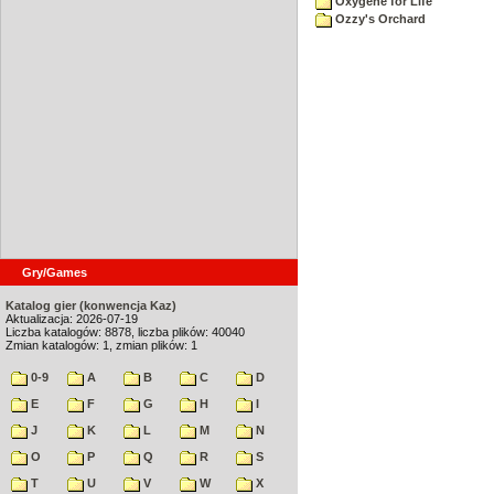
Oxygene for Life
Ozzy's Orchard
Gry/Games
Katalog gier (konwencja Kaz)
Aktualizacja: 2026-07-19
Liczba katalogów: 8878, liczba plików: 40040
Zmian katalogów: 1, zmian plików: 1
0-9
A
B
C
D
E
F
G
H
I
J
K
L
M
N
O
P
Q
R
S
T
U
V
W
X