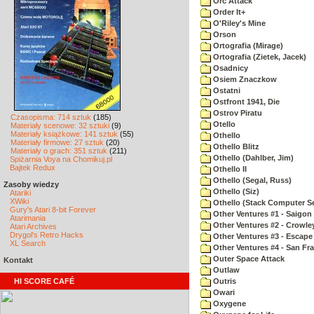
Orc Attack
Order It+
O'Riley's Mine
Orson
Ortografia (Mirage)
Ortografia (Zietek, Jacek)
Osadnicy
Osiem Znaczkow
Ostatni
Ostfront 1941, Die
Ostrov Piratu
Czasopisma: 714 sztuk
(185)
Otello
Materiały scenowe: 32 sztuki
(9)
Materiały książkowe: 141 sztuk
(55)
Othello
Materiały firmowe: 27 sztuk
(20)
Othello Blitz
Materiały o grach: 351 sztuk
(211)
Othello (Dahlber, Jim)
Spiżarnia Voya na Chomikuj.pl
Bajtek Redux
Othello II
Othello (Segal, Russ)
Zasoby wiedzy
Othello (Siz)
Atariki
XWiki
Othello (Stack Computer Se
Gury's Atari 8-bit Forever
Other Ventures #1 - Saigon 
Atarimania
Other Ventures #2 - Crowle
Atari Archives
Drygol's Retro Hacks
Other Ventures #3 - Escape
XL Search
Other Ventures #4 - San Fr
Outer Space Attack
Kontakt
Outlaw
HI SCORE CAFÉ
Outris
Owari
Oxygene