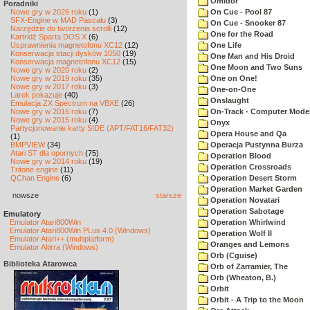
Omidor
Poradniki
Nowe gry w 2026 roku
(1)
On Cue - Pool 87
SFX-Engine w MAD Pascalu
(3)
On Cue - Snooker 87
Narzędzie do tworzenia scrolli
(12)
One for the Road
Kartridż Sparta DOS X
(6)
Usprawnienia magnetofonu XC12
(12)
One Life
Konserwacja stacji dysków 1050
(19)
One Man and His Droid
Konserwacja magnetofonu XC12
(15)
One Moon and Two Suns
Nowe gry w 2020 roku
(2)
Nowe gry w 2019 roku
(35)
One on One!
Nowe gry w 2017 roku
(3)
One-on-One
Larek pokazuje
(40)
Onslaught
Emulacja ZX Spectrum na VBXE
(26)
Nowe gry w 2016 roku
(7)
On-Track - Computer Model
Nowe gry w 2015 roku
(4)
Onyx
Partycjonowanie karty SIDE (APT/FAT16/FAT32)
Opera House and Qa
(1)
BMPVIEW
(34)
Operacja Pustynna Burza
Atari ST dla opornych
(75)
Operation Blood
Nowe gry w 2014 roku
(19)
Operation Crossroads
Tritone engine
(11)
QChan Engine
(6)
Operation Desert Storm
Operation Market Garden
nowsze
starsze
Operation Novatari
Operation Sabotage
Emulatory
Emulator Atari800Win
Operation Whirlwind
Emulator Atari800Win PLus 4.0 (Windows)
Operation Wolf II
Emulator Atari++ (multiplatform)
Oranges and Lemons
Emulator Altirra (Windows)
Orb (Cguise)
Biblioteka Atarowca
Orb of Zarramier, The
Orb (Wheaton, B.)
Orbit
Orbit - A Trip to the Moon