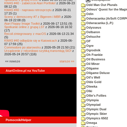
KWAS #40 - zabierzcie Atari Portfolio!
z 2026-06-23
Odd Man Out Plurals
08:12 (0)
Odieus' Quest for the Magi
KWAS #40 - naprawa retrosprzętu
z 2026-06-21
17:15 (1)
Odin
Sceny z demosceny #7 z Bigerem i MBR
z 2026-
Odwracanka (ArSoft COR
06-19 22:08 (0)
Odwracanka (L.P.)
Atari Floppy Image Toolkit
z 2026-06-17 13:51 (9)
Spotkanie online z grupą LST
z 2026-06-16 16:32
Odysseus
(17)
Oelbaron
Recoil zintegrowany z macOS
z 2026-06-13 21:34
Oelsuche
(5)
KWAS #40 odbędzie się w Katowicach
z 2026-06-
OF
07 17:59 (25)
Ogre
Commodore po atarowsku
z 2026-05-28 21:50 (21)
Ogrodnik
Urządzenie z rekordowo szybką transmisją SIO!
z
2026-05-24 20:57 (116)
Oh Frankie
Oil Business
«« nowsze
starsze »»
Oil Miner
Oilgame
AtariOnline.pl na YouTube
Oilgame Deluxe
Oil's Well
Olde Gold
Olewka
Olki
Ollie's Follies
Olympia
Olympiad
Olympic Dual
Olympic Skier
Olympics 6502
Pomocnik/Helper
Omega