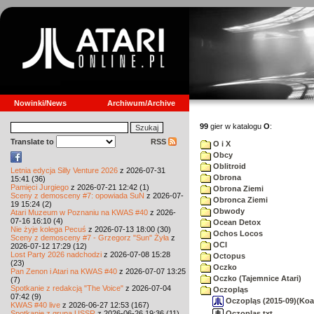
Nowinki/News
Archiwum/Archive
99
gier w katalogu
O
:
Translate to
RSS
O i X
Obcy
Oblitroid
Letnia edycja Silly Venture 2026
z 2026-07-31
Obrona
15:41 (36)
Pamięci Jurgiego
z 2026-07-21 12:42 (1)
Obrona Ziemi
Sceny z demosceny #7: opowiada SuN
z 2026-07-
Obronca Ziemi
19 15:24 (2)
Obwody
Atari Muzeum w Poznaniu na KWAS #40
z 2026-
07-16 16:10 (4)
Ocean Detox
Nie żyje kolega Pecuś
z 2026-07-13 18:00 (30)
Ochos Locos
Sceny z demosceny #7 - Grzegorz "Sun" Żyła
z
OCI
2026-07-12 17:29 (12)
Lost Party 2026 nadchodzi
z 2026-07-08 15:28
Octopus
(23)
Oczko
Pan Zenon i Atari na KWAS #40
z 2026-07-07 13:25
Oczko (Tajemnice Atari)
(7)
Spotkanie z redakcją "The Voice"
z 2026-07-04
Oczopląs
07:42 (9)
Oczopląs (2015-09)(Koal
KWAS #40 live
z 2026-06-27 12:53 (167)
Oczopląs.txt
Spotkanie z grupą USSR
z 2026-06-26 19:36 (11)