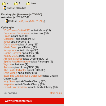
Y
Z
inne
Całość 3074 MB
Katalog gier (konwencja TOSEC)
Aktualizacja: 2021-07-11
Całość
,
md5
sha
(
7-Zip
,
TUGZip
)
Opisy gier
"Old Towers" (Atari ST)
opisał Misza (19)
Submarine Commander
opisał Kaz (36)
Frogs
opisał Xeen (0)
Choplifter!
opisał Urborg (0)
Joust
opisał Urborg (17)
Commando
opisał Urborg (35)
Mario Bros
opisał Urborg (13)
Xenophobe
opisał Urborg (36)
Robbo Forever
opisał tbxx (16)
Kolony 2106
opisał tbxx (3)
Archon II: Adept
opisał Urborg/TDC (9)
Spitfire Ace/Hellcat Ace
opisał Farscape (9)
Wyspa
opisał Kaz (9)
Archon
opisał Urborg/TDC (16)
The Last Starfighter
opisał TDC (30)
Dwie Wieże
opisał Muffy (19)
Basil The Great Mouse Detective
opisał Charlie
Cherry (125)
Inny Świat
opisał Charlie Cherry (17)
Inspektor
opisał Charlie Cherry (19)
Grand Prix Simulator
opisał Charlie Cherry (16)
«« nowsze
starsze »»
Wewnętrzne/Internals