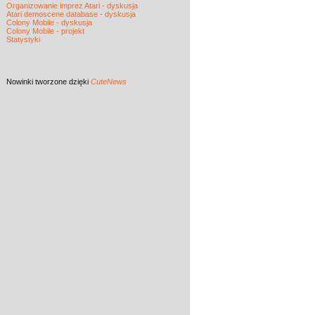
Organizowanie imprez Atari - dyskusja
Atari demoscene database - dyskusja
Colony Mobile - dyskusja
Colony Mobile - projekt
Statystyki
Nowinki
tworzone dzięki
CuteNews