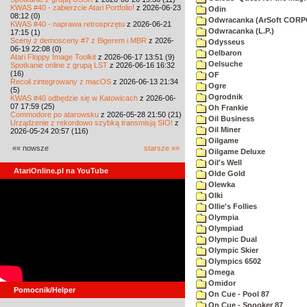
KWAS #40 - zabierzcie Atari Portfolio!
z 2026-06-23
Odin
08:12 (0)
Odwracanka (ArSoft COR
KWAS #40 - naprawa retrosprzętu
z 2026-06-21
Odwracanka (L.P.)
17:15 (1)
Sceny z demosceny #7 z Bigerem i MBR
z 2026-
Odysseus
06-19 22:08 (0)
Oelbaron
Atari Floppy Image Toolkit
z 2026-06-17 13:51 (9)
Oelsuche
Spotkanie online z grupą LST
z 2026-06-16 16:32
(16)
OF
Recoil zintegrowany z macOS
z 2026-06-13 21:34
Ogre
(5)
Ogrodnik
KWAS #40 odbędzie się w Katowicach
z 2026-06-
07 17:59 (25)
Oh Frankie
Commodore po atarowsku
z 2026-05-28 21:50 (21)
Oil Business
Urządzenie z rekordowo szybką transmisją SIO!
z
Oil Miner
2026-05-24 20:57 (116)
Oilgame
«« nowsze
starsze »»
Oilgame Deluxe
Oil's Well
AtariOnline.pl na YouTube
Olde Gold
Olewka
Olki
Ollie's Follies
Olympia
Olympiad
Olympic Dual
Olympic Skier
Olympics 6502
Omega
Omidor
Pomocnik/Helper
On Cue - Pool 87
On Cue - Snooker 87