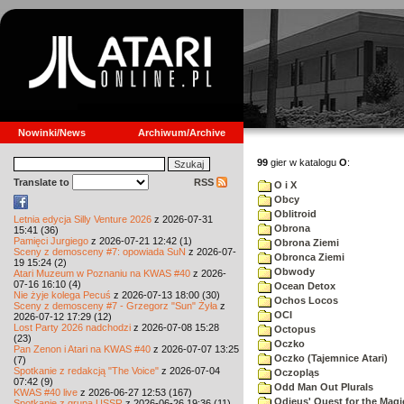
Nowinki/News
Archiwum/Archive
99
gier w katalogu
O
:
Translate to
RSS
O i X
Obcy
Oblitroid
Letnia edycja Silly Venture 2026
z 2026-07-31
Obrona
15:41 (36)
Pamięci Jurgiego
z 2026-07-21 12:42 (1)
Obrona Ziemi
Sceny z demosceny #7: opowiada SuN
z 2026-07-
Obronca Ziemi
19 15:24 (2)
Obwody
Atari Muzeum w Poznaniu na KWAS #40
z 2026-
07-16 16:10 (4)
Ocean Detox
Nie żyje kolega Pecuś
z 2026-07-13 18:00 (30)
Ochos Locos
Sceny z demosceny #7 - Grzegorz "Sun" Żyła
z
OCI
2026-07-12 17:29 (12)
Lost Party 2026 nadchodzi
z 2026-07-08 15:28
Octopus
(23)
Oczko
Pan Zenon i Atari na KWAS #40
z 2026-07-07 13:25
Oczko (Tajemnice Atari)
(7)
Spotkanie z redakcją "The Voice"
z 2026-07-04
Oczopląs
07:42 (9)
Odd Man Out Plurals
KWAS #40 live
z 2026-06-27 12:53 (167)
Odieus' Quest for the Magi
Spotkanie z grupą USSR
z 2026-06-26 19:36 (11)