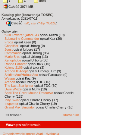
Y
Z
inne
Całość 3074 MB
Katalog gier (konwencja TOSEC)
Aktualizacja: 2021-07-11
Całość
,
md5
sha
(
7-Zip
,
TUGZip
)
Opisy gier
"Old Towers" (Atari ST)
opisał Misza (19)
Submarine Commander
opisał Kaz (36)
Frogs
opisał Xeen (0)
Choplifter!
opisał Urborg (0)
Joust
opisał Urborg (17)
Commando
opisał Urborg (35)
Mario Bros
opisał Urborg (13)
Xenophobe
opisał Urborg (36)
Robbo Forever
opisał tbxx (16)
Kolony 2106
opisał tbxx (3)
Archon II: Adept
opisał Urborg/TDC (9)
Spitfire Ace/Hellcat Ace
opisał Farscape (9)
Wyspa
opisał Kaz (9)
Archon
opisał Urborg/TDC (16)
The Last Starfighter
opisał TDC (30)
Dwie Wieże
opisał Muffy (19)
Basil The Great Mouse Detective
opisał Charlie
Cherry (125)
Inny Świat
opisał Charlie Cherry (17)
Inspektor
opisał Charlie Cherry (19)
Grand Prix Simulator
opisał Charlie Cherry (16)
«« nowsze
starsze »»
Wewnętrzne/Internals
Organizowanie imprez Atari - dyskusja