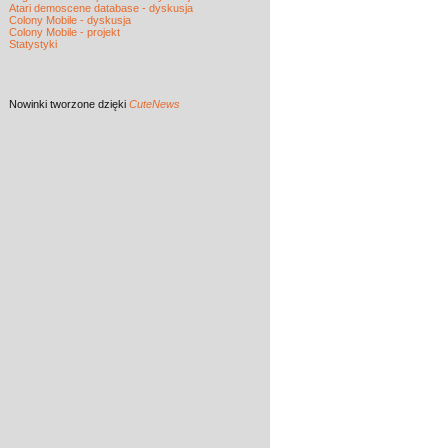
Atari demoscene database - dyskusja
Colony Mobile - dyskusja
Colony Mobile - projekt
Statystyki
Nowinki
tworzone dzięki
CuteNews