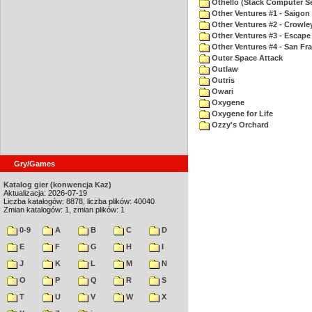
Othello (Stack Computer Se
Other Ventures #1 - Saigon 
Other Ventures #2 - Crowle
Other Ventures #3 - Escape
Other Ventures #4 - San Fr
Outer Space Attack
Outlaw
Outris
Owari
Oxygene
Oxygene for Life
Ozzy's Orchard
Gry/Games
Katalog gier (konwencja Kaz)
Aktualizacja: 2026-07-19
Liczba katalogów: 8878, liczba plików: 40040
Zmian katalogów: 1, zmian plików: 1
0-9
A
B
C
D
E
F
G
H
I
J
K
L
M
N
O
P
Q
R
S
T
U
V
W
X