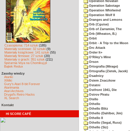
Operation Novatari
Operation Sabotage
Operation Whirlwind
Operation Wolf II
Oranges and Lemons
Orb (Cguise)
Orb of Zarramier, The
Orb (Wheaton, B.)
Orbit
Orbit - A Trip to the Moon
Czasopisma: 714 sztuk
(185)
Orc Attack
Materiały scenowe: 32 sztuki
(9)
Materiały książkowe: 141 sztuk
(55)
Order It+
Materiały firmowe: 27 sztuk
(20)
O'Riley's Mine
Materiały o grach: 351 sztuk
(211)
Orson
Spiżarnia Voya na Chomikuj.pl
Bajtek Redux
Ortografia (Mirage)
Ortografia (Zietek, Jacek)
Zasoby wiedzy
Osadnicy
Atariki
XWiki
Osiem Znaczkow
Gury's Atari 8-bit Forever
Ostatni
Atarimania
Ostfront 1941, Die
Atari Archives
Drygol's Retro Hacks
Ostrov Piratu
XL Search
Otello
Othello
Kontakt
Othello Blitz
Othello (Dahlber, Jim)
HI SCORE CAFÉ
Othello II
Othello (Segal, Russ)
Othello (Siz)