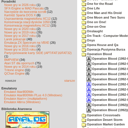
Poradniki
One for the Road
Nowe gry w 2026 roku
(1)
SFX-Engine w MAD Pascalu
(3)
One Life
Narzędzie do tworzenia scrolli
(12)
One Man and His Droid
Kartridż Sparta DOS X
(6)
One Moon and Two Suns
Usprawnienia magnetofonu XC12
(12)
Konserwacja stacji dysków 1050
(19)
One on One!
Konserwacja magnetofonu XC12
(15)
One-on-One
Nowe gry w 2020 roku
(2)
Onslaught
Nowe gry w 2019 roku
(35)
Nowe gry w 2017 roku
(3)
On-Track - Computer Model
Larek pokazuje
(40)
Onyx
Emulacja ZX Spectrum na VBXE
(26)
Opera House and Qa
Nowe gry w 2016 roku
(7)
Nowe gry w 2015 roku
(4)
Operacja Pustynna Burza
Partycjonowanie karty SIDE (APT/FAT16/FAT32)
Operation Blood
(1)
Operation Blood (1992-0
BMPVIEW
(34)
Atari ST dla opornych
(75)
Operation Blood (1992-0
Nowe gry w 2014 roku
(19)
Operation Blood (1992-0
Tritone engine
(11)
QChan Engine
(6)
Operation Blood (1992-0
Operation Blood (1992-
nowsze
starsze
Operation Blood (1992-0
Emulatory
Operation Blood (1992-0
Emulator Atari800Win
Operation Blood (1992-0
Emulator Atari800Win PLus 4.0 (Windows)
Emulator Atari++ (multiplatform)
Operation Blood (1992-0
Emulator Altirra (Windows)
Operation Blood (1992)(
Biblioteka Atarowca
Operation Blood (1992)(
Operation Crossroads
Operation Desert Storm
Operation Market Garden