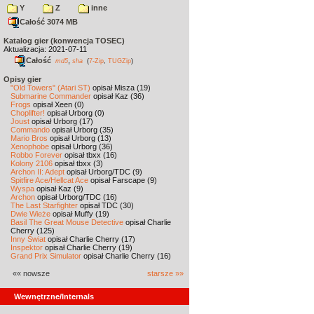
Y
Z
inne
Całość 3074 MB
Katalog gier (konwencja TOSEC)
Aktualizacja: 2021-07-11
Całość
,
md5
sha
(
7-Zip
,
TUGZip
)
Opisy gier
"Old Towers" (Atari ST)
opisał Misza (19)
Submarine Commander
opisał Kaz (36)
Frogs
opisał Xeen (0)
Choplifter!
opisał Urborg (0)
Joust
opisał Urborg (17)
Commando
opisał Urborg (35)
Mario Bros
opisał Urborg (13)
Xenophobe
opisał Urborg (36)
Robbo Forever
opisał tbxx (16)
Kolony 2106
opisał tbxx (3)
Archon II: Adept
opisał Urborg/TDC (9)
Spitfire Ace/Hellcat Ace
opisał Farscape (9)
Wyspa
opisał Kaz (9)
Archon
opisał Urborg/TDC (16)
The Last Starfighter
opisał TDC (30)
Dwie Wieże
opisał Muffy (19)
Basil The Great Mouse Detective
opisał Charlie
Cherry (125)
Inny Świat
opisał Charlie Cherry (17)
Inspektor
opisał Charlie Cherry (19)
Grand Prix Simulator
opisał Charlie Cherry (16)
«« nowsze
starsze »»
Wewnętrzne/Internals