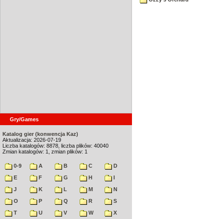
Gry/Games
Katalog gier (konwencja Kaz)
Aktualizacja: 2026-07-19
Liczba katalogów: 8878, liczba plików: 40040
Zmian katalogów: 1, zmian plików: 1
0-9
A
B
C
D
E
F
G
H
I
J
K
L
M
N
O
P
Q
R
S
T
U
V
W
X