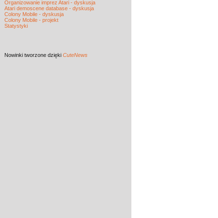
Organizowanie imprez Atari - dyskusja
Atari demoscene database - dyskusja
Colony Mobile - dyskusja
Colony Mobile - projekt
Statystyki
Nowinki
tworzone dzięki
CuteNews