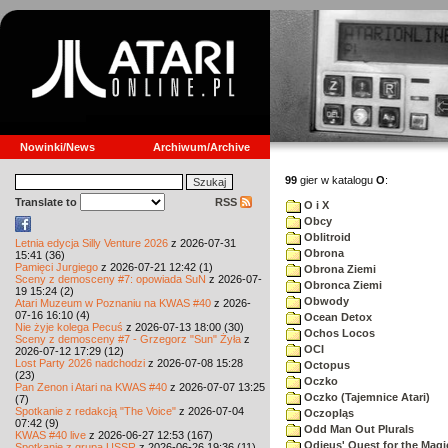
Nowinki/News
Archiwum/Archive
99
gier w katalogu
O
:
Translate to
RSS
O i X
Obcy
Oblitroid
Letnia edycja Silly Venture 2026
z 2026-07-31
Obrona
15:41 (36)
Pamięci Jurgiego
z 2026-07-21 12:42 (1)
Obrona Ziemi
Sceny z demosceny #7: opowiada SuN
z 2026-07-
Obronca Ziemi
19 15:24 (2)
Obwody
Atari Muzeum w Poznaniu na KWAS #40
z 2026-
07-16 16:10 (4)
Ocean Detox
Nie żyje kolega Pecuś
z 2026-07-13 18:00 (30)
Ochos Locos
Sceny z demosceny #7 - Grzegorz "Sun" Żyła
z
OCI
2026-07-12 17:29 (12)
Lost Party 2026 nadchodzi
z 2026-07-08 15:28
Octopus
(23)
Oczko
Pan Zenon i Atari na KWAS #40
z 2026-07-07 13:25
Oczko (Tajemnice Atari)
(7)
Spotkanie z redakcją "The Voice"
z 2026-07-04
Oczopląs
07:42 (9)
Odd Man Out Plurals
KWAS #40 live
z 2026-06-27 12:53 (167)
Odieus' Quest for the Magi
Spotkanie z grupą USSR
z 2026-06-26 19:36 (11)