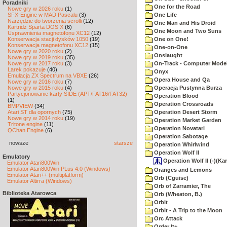
Poradniki
One for the Road
Nowe gry w 2026 roku
(1)
SFX-Engine w MAD Pascalu
(3)
One Life
Narzędzie do tworzenia scrolli
(12)
One Man and His Droid
Kartridż Sparta DOS X
(6)
One Moon and Two Suns
Usprawnienia magnetofonu XC12
(12)
Konserwacja stacji dysków 1050
(19)
One on One!
Konserwacja magnetofonu XC12
(15)
One-on-One
Nowe gry w 2020 roku
(2)
Onslaught
Nowe gry w 2019 roku
(35)
Nowe gry w 2017 roku
(3)
On-Track - Computer Model
Larek pokazuje
(40)
Onyx
Emulacja ZX Spectrum na VBXE
(26)
Opera House and Qa
Nowe gry w 2016 roku
(7)
Nowe gry w 2015 roku
(4)
Operacja Pustynna Burza
Partycjonowanie karty SIDE (APT/FAT16/FAT32)
Operation Blood
(1)
Operation Crossroads
BMPVIEW
(34)
Atari ST dla opornych
(75)
Operation Desert Storm
Nowe gry w 2014 roku
(19)
Operation Market Garden
Tritone engine
(11)
Operation Novatari
QChan Engine
(6)
Operation Sabotage
nowsze
starsze
Operation Whirlwind
Operation Wolf II
Emulatory
Operation Wolf II (-)(Ka
Emulator Atari800Win
Emulator Atari800Win PLus 4.0 (Windows)
Oranges and Lemons
Emulator Atari++ (multiplatform)
Orb (Cguise)
Emulator Altirra (Windows)
Orb of Zarramier, The
Biblioteka Atarowca
Orb (Wheaton, B.)
Orbit
Orbit - A Trip to the Moon
Orc Attack
Order It+