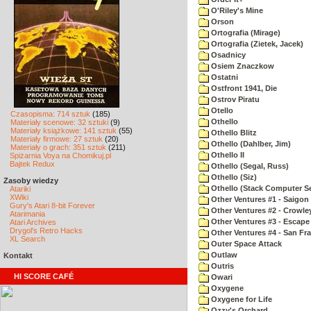
O'Riley's Mine
Orson
Ortografia (Mirage)
Ortografia (Zietek, Jacek)
Osadnicy
Osiem Znaczkow
Ostatni
Ostfront 1941, Die
Ostrov Piratu
Otello
Czasopisma: 714 sztuk
(185)
Othello
Materiały scenowe: 32 sztuki
(9)
Materiały książkowe: 141 sztuk
(55)
Othello Blitz
Materiały firmowe: 27 sztuk
(20)
Othello (Dahlber, Jim)
Materiały o grach: 351 sztuk
(211)
Othello II
Spiżarnia Voya na Chomikuj.pl
Bajtek Redux
Othello (Segal, Russ)
Othello (Siz)
Zasoby wiedzy
Othello (Stack Computer Se
Atariki
XWiki
Other Ventures #1 - Saigon 
Gury's Atari 8-bit Forever
Other Ventures #2 - Crowle
Atarimania
Other Ventures #3 - Escape
Atari Archives
Drygol's Retro Hacks
Other Ventures #4 - San Fr
XL Search
Outer Space Attack
Outlaw
Kontakt
Outris
HI SCORE CAFÉ
Owari
Oxygene
Oxygene for Life
Ozzy's Orchard