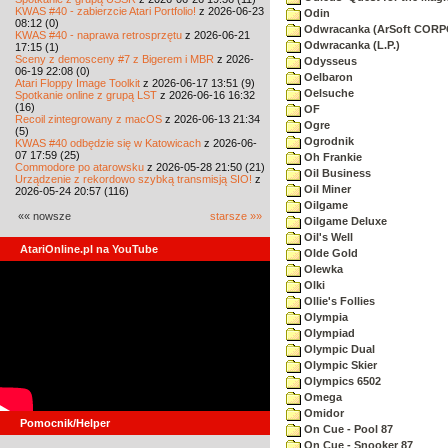
KWAS #40 - zabierzcie Atari Portfolio!
z 2026-06-23
Odin
08:12 (0)
Odwracanka (ArSoft COR
KWAS #40 - naprawa retrosprzętu
z 2026-06-21
Odwracanka (L.P.)
17:15 (1)
Sceny z demosceny #7 z Bigerem i MBR
z 2026-
Odysseus
06-19 22:08 (0)
Oelbaron
Atari Floppy Image Toolkit
z 2026-06-17 13:51 (9)
Oelsuche
Spotkanie online z grupą LST
z 2026-06-16 16:32
(16)
OF
Recoil zintegrowany z macOS
z 2026-06-13 21:34
Ogre
(5)
Ogrodnik
KWAS #40 odbędzie się w Katowicach
z 2026-06-
07 17:59 (25)
Oh Frankie
Commodore po atarowsku
z 2026-05-28 21:50 (21)
Oil Business
Urządzenie z rekordowo szybką transmisją SIO!
z
Oil Miner
2026-05-24 20:57 (116)
Oilgame
«« nowsze
starsze »»
Oilgame Deluxe
Oil's Well
AtariOnline.pl na YouTube
Olde Gold
Olewka
Olki
Ollie's Follies
Olympia
Olympiad
Olympic Dual
Olympic Skier
Olympics 6502
Omega
Omidor
Pomocnik/Helper
On Cue - Pool 87
On Cue - Snooker 87