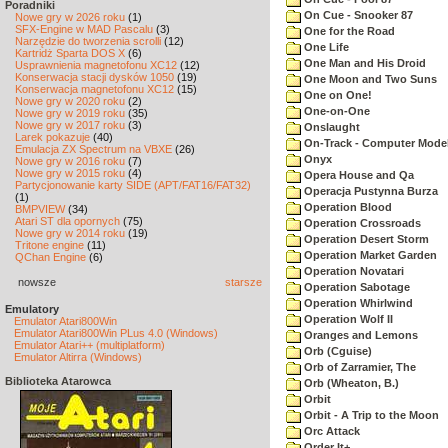
Poradniki
On Cue - Snooker 87
Nowe gry w 2026 roku
(1)
SFX-Engine w MAD Pascalu
(3)
One for the Road
Narzędzie do tworzenia scrolli
(12)
One Life
Kartridż Sparta DOS X
(6)
One Man and His Droid
Usprawnienia magnetofonu XC12
(12)
Konserwacja stacji dysków 1050
(19)
One Moon and Two Suns
Konserwacja magnetofonu XC12
(15)
One on One!
Nowe gry w 2020 roku
(2)
One-on-One
Nowe gry w 2019 roku
(35)
Nowe gry w 2017 roku
(3)
Onslaught
Larek pokazuje
(40)
On-Track - Computer Model
Emulacja ZX Spectrum na VBXE
(26)
Onyx
Nowe gry w 2016 roku
(7)
Nowe gry w 2015 roku
(4)
Opera House and Qa
Partycjonowanie karty SIDE (APT/FAT16/FAT32)
Operacja Pustynna Burza
(1)
Operation Blood
BMPVIEW
(34)
Atari ST dla opornych
(75)
Operation Crossroads
Nowe gry w 2014 roku
(19)
Operation Desert Storm
Tritone engine
(11)
Operation Market Garden
QChan Engine
(6)
Operation Novatari
nowsze
starsze
Operation Sabotage
Operation Whirlwind
Emulatory
Operation Wolf II
Emulator Atari800Win
Emulator Atari800Win PLus 4.0 (Windows)
Oranges and Lemons
Emulator Atari++ (multiplatform)
Orb (Cguise)
Emulator Altirra (Windows)
Orb of Zarramier, The
Biblioteka Atarowca
Orb (Wheaton, B.)
Orbit
Orbit - A Trip to the Moon
Orc Attack
Order It+