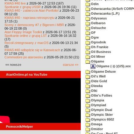
KWAS #40 live
z 2026-06-27 12:53 (167)
Odin
Spotkanie z grupą USSR
z 2026-06-26 19:36 (11)
Odwracanka (ArSoft COR
KWAS #40 - zabierzcie Atari Portfolio!
z 2026-06-23
Odwracanka (L.P.)
08:12 (0)
KWAS #40 - naprawa retrosprzętu
z 2026-06-21
Odysseus
17:15 (1)
Oelbaron
Sceny z demosceny #7 z Bigerem i MBR
z 2026-
Oelsuche
06-19 22:08 (0)
Atari Floppy Image Toolkit
z 2026-06-17 13:51 (9)
OF
Spotkanie online z grupą LST
z 2026-06-16 16:32
Ogre
(17)
Ogrodnik
Recoil zintegrowany z macOS
z 2026-06-13 21:34
(5)
Oh Frankie
KWAS #40 odbędzie się w Katowicach
z 2026-06-
Oil Business
07 17:59 (25)
Oil Miner
Commodore po atarowsku
z 2026-05-28 21:50 (21)
Oilgame
«« nowsze
starsze »»
Oilgame (-)(-)(US).xex
Oilgame Deluxe
AtariOnline.pl na YouTube
Oil's Well
Olde Gold
Olewka
Olki
Ollie's Follies
Olympia
Olympiad
Olympic Dual
Olympic Skier
Olympics 6502
Omega
Pomocnik/Helper
Omidor
On Cue - Pool 87