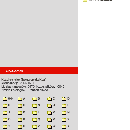
Gry/Games
Katalog gier (konwencja Kaz)
Aktualizacja: 2026-07-19
Liczba katalogów: 8878, liczba plików: 40040
Zmian katalogów: 1, zmian plików: 1
0-9
A
B
C
D
E
F
G
H
I
J
K
L
M
N
O
P
Q
R
S
T
U
V
W
X