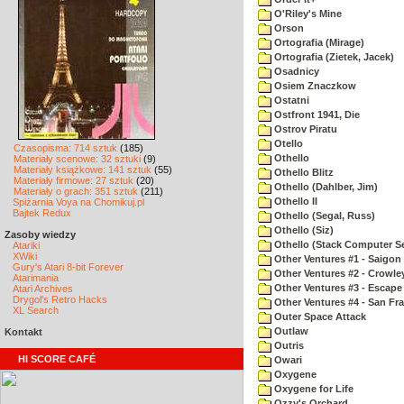
O'Riley's Mine
Orson
Ortografia (Mirage)
Ortografia (Zietek, Jacek)
Osadnicy
Osiem Znaczkow
Ostatni
Ostfront 1941, Die
Ostrov Piratu
Otello
Czasopisma: 714 sztuk
(185)
Othello
Materiały scenowe: 32 sztuki
(9)
Materiały książkowe: 141 sztuk
(55)
Othello Blitz
Materiały firmowe: 27 sztuk
(20)
Othello (Dahlber, Jim)
Materiały o grach: 351 sztuk
(211)
Othello II
Spiżarnia Voya na Chomikuj.pl
Bajtek Redux
Othello (Segal, Russ)
Othello (Siz)
Zasoby wiedzy
Othello (Stack Computer Se
Atariki
XWiki
Other Ventures #1 - Saigon 
Gury's Atari 8-bit Forever
Other Ventures #2 - Crowle
Atarimania
Other Ventures #3 - Escape
Atari Archives
Drygol's Retro Hacks
Other Ventures #4 - San Fr
XL Search
Outer Space Attack
Outlaw
Kontakt
Outris
HI SCORE CAFÉ
Owari
Oxygene
Oxygene for Life
Ozzy's Orchard