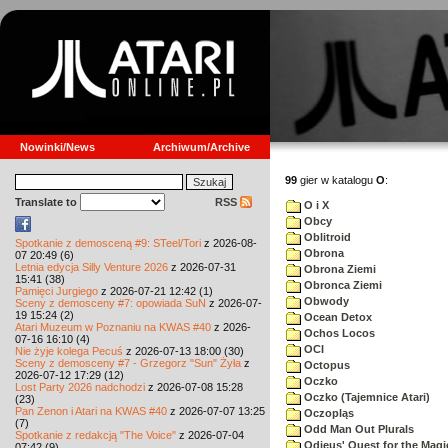
Nowinki/News
Archiwum/Archive
99
gier w katalogu
O
:
Translate to
RSS
O i X
Obcy
Oblitroid
Spotkanie z demosceną #9: STeel/Tori
z 2026-08-
Obrona
07 20:49 (6)
Letnia edycja Silly Venture 2026
z 2026-07-31
Obrona Ziemi
15:41 (38)
Obronca Ziemi
Pamięci Jurgiego
z 2026-07-21 12:42 (1)
Obwody
Sceny z demosceny #7: opowiada SuN
z 2026-07-
19 15:24 (2)
Ocean Detox
Atari Muzeum w Poznaniu na KWAS #40
z 2026-
Ochos Locos
07-16 16:10 (4)
OCI
Nie żyje kolega Pecuś
z 2026-07-13 18:00 (30)
Sceny z demosceny #7 - Grzegorz "Sun" Żyła
z
Octopus
2026-07-12 17:29 (12)
Oczko
Lost Party 2026 nadchodzi
z 2026-07-08 15:28
Oczko (Tajemnice Atari)
(23)
Pan Zenon i Atari na KWAS #40
z 2026-07-07 13:25
Oczopląs
(7)
Odd Man Out Plurals
Spotkanie z redakcją "The Voice"
z 2026-07-04
Odieus' Quest for the Magi
07:42 (9)