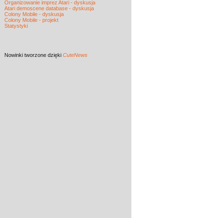
Organizowanie imprez Atari - dyskusja
Atari demoscene database - dyskusja
Colony Mobile - dyskusja
Colony Mobile - projekt
Statystyki
Nowinki
tworzone dzięki
CuteNews