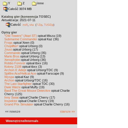
Y
Z
inne
Całość 3074 MB
Katalog gier (konwencja TOSEC)
Aktualizacja: 2021-07-11
Całość
,
md5
sha
(
7-Zip
,
TUGZip
)
Opisy gier
"Old Towers" (Atari ST)
opisał Misza (19)
Submarine Commander
opisał Kaz (36)
Frogs
opisał Xeen (0)
Choplifter!
opisał Urborg (0)
Joust
opisał Urborg (17)
Commando
opisał Urborg (35)
Mario Bros
opisał Urborg (13)
Xenophobe
opisał Urborg (36)
Robbo Forever
opisał tbxx (16)
Kolony 2106
opisał tbxx (3)
Archon II: Adept
opisał Urborg/TDC (9)
Spitfire Ace/Hellcat Ace
opisał Farscape (9)
Wyspa
opisał Kaz (9)
Archon
opisał Urborg/TDC (16)
The Last Starfighter
opisał TDC (30)
Dwie Wieże
opisał Muffy (19)
Basil The Great Mouse Detective
opisał Charlie
Cherry (125)
Inny Świat
opisał Charlie Cherry (17)
Inspektor
opisał Charlie Cherry (19)
Grand Prix Simulator
opisał Charlie Cherry (16)
«« nowsze
starsze »»
Wewnętrzne/Internals