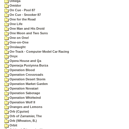
Omega
Omidor
On Cue - Pool 87
On Cue - Snooker 87
One for the Road
One Life
One Man and His Droid
One Moon and Two Suns
One on One!
One-on-One
Onslaught
On-Track - Computer Model Car Racing
Onyx
Opera House and Qa
Operacja Pustynna Burza
Operation Blood
Operation Crossroads
Operation Desert Storm
Operation Market Garden
Operation Novatari
Operation Sabotage
Operation Whirlwind
Operation Wolf II
Oranges and Lemons
Orb (Cguise)
Orb of Zarramier, The
Orb (Wheaton, B.)
Orbit