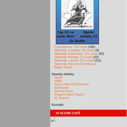
Czasopisma: 714 sztuk
(185)
Materiały scenowe: 32 sztuki
(9)
Materiały książkowe: 141 sztuk
(55)
Materiały firmowe: 27 sztuk
(20)
Materiały o grach: 351 sztuk
(211)
Spiżarnia Voya na Chomikuj.pl
Bajtek Redux
Zasoby wiedzy
Atariki
XWiki
Gury's Atari 8-bit Forever
Atarimania
Atari Archives
Drygol's Retro Hacks
XL Search
Kontakt
HI SCORE CAFÉ