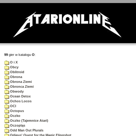
99
gier w katalogu
O
:
O i X
Obcy
Oblitroid
Obrona
Obrona Ziemi
Obronca Ziemi
Obwody
Ocean Detox
Ochos Locos
OCI
Octopus
Oczko
Oczko (Tajemnice Atari)
Oczopląs
Odd Man Out Plurals
Odieus' Quest for the Magic Flingshot