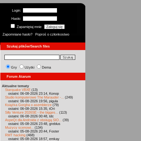
Login:
Hasło:
Zapamiętaj mnie
Zapomniane hasło?
Poproś o członkostwo
Szukaj plików/Search files
Gry
Użytki
Dema
Forum Atarum
Aktualne tematy
Starquake VBXE
(13)
ostatni: 06-08-2026 23:14, Konop
Studio komputerowe The Marauder -...
(249)
ostatni: 06-08-2026 19:56, pigula
Książka Gorgha o asemblerze
(79)
ostatni: 06-08-2026 15:35, tOri
Silly Venture 2026SE - the bigges...
(113)
ostatni: 06-08-2026 00:48, tdc
AspeQt dla Androida z obsługą SIO...
(39)
ostatni: 05-08-2026 23:48, greblus
Muzycy scenowi...
(134)
ostatni: 05-08-2026 20:44, Foster
RMT hacking
(468)
ostatni: 05-08-2026 18:57, emkay