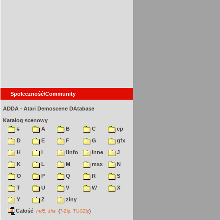
Społeczność/Community
ADDA - Atari Demoscene DAtabase
Katalog scenowy
#
A
B
C
cp
D
E
F
G
gfx
H
I
!info
inne
J
K
L
M
msx
N
O
P
Q
R
S
T
U
V
W
X
Y
Z
ziny
Całość
,
md5
sha
(
7-Zip
,
TUGZip
)