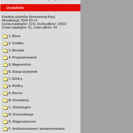
Użytki/Utils
Katalog użytków (konwencja Kaz)
Aktualizacja: 2026-03-12
Liczba katalogów: 2141, liczba plików: 10533
Zmian katalogów: 52, zmian plików: 93
1. Biuro
2. Grafika
3. Muzyka
4. Programowanie
5. Magnetofon
6. Stacja dyskietek
7. DOS-y
8. ROM-y
9. Rozne
B. Emulatory
C. Edukacyjne
D. Komunikacja
E. Diagnostyczne
F. Archiwizowanie i kompresowanie