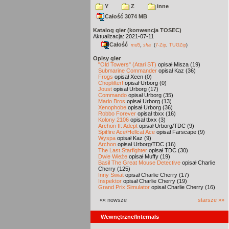
Y
Z
inne
Całość 3074 MB
Katalog gier (konwencja TOSEC)
Aktualizacja: 2021-07-11
Całość
,
md5
sha
(
7-Zip
,
TUGZip
)
Opisy gier
"Old Towers" (Atari ST)
opisał Misza (19)
Submarine Commander
opisał Kaz (36)
Frogs
opisał Xeen (0)
Choplifter!
opisał Urborg (0)
Joust
opisał Urborg (17)
Commando
opisał Urborg (35)
Mario Bros
opisał Urborg (13)
Xenophobe
opisał Urborg (36)
Robbo Forever
opisał tbxx (16)
Kolony 2106
opisał tbxx (3)
Archon II: Adept
opisał Urborg/TDC (9)
Spitfire Ace/Hellcat Ace
opisał Farscape (9)
Wyspa
opisał Kaz (9)
Archon
opisał Urborg/TDC (16)
The Last Starfighter
opisał TDC (30)
Dwie Wieże
opisał Muffy (19)
Basil The Great Mouse Detective
opisał Charlie
Cherry (125)
Inny Świat
opisał Charlie Cherry (17)
Inspektor
opisał Charlie Cherry (19)
Grand Prix Simulator
opisał Charlie Cherry (16)
«« nowsze
starsze »»
Wewnętrzne/Internals