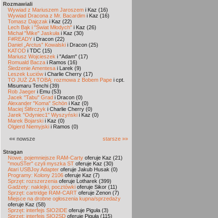
Rozmawiali
Wywiad z Mariuszem Jaroszem
i Kaz (16)
Wywiad Dracona z Mr. Bacardim
i Kaz (16)
Tomasz Dajczak
i Kaz (22)
Lech Bąk i "Świat Młodych"
i Kaz (26)
Michał "Mike" Jaskuła
i Kaz (30)
F#READY
i Dracon (22)
Daniel „Arctus” Kowalski
i Dracon (25)
KATOD
i TDC (15)
Mariusz Wojcieszek
i "Adam" (17)
Romuald Bacza
i Ramos (16)
Śledzenie Amentesa
i Larek (9)
Leszek Łuciów
i Charlie Cherry (17)
TO JUŻ ZA TOBĄ: rozmowa z Bobem Pape
i cpt.
Misumaru Tenchi (39)
Rob Jaeger
i Emu (53)
Jacek "Tabu" Grad
i Dracon (0)
Alexander "Koma" Schön
i Kaz (0)
Maciej Ślifirczyk
i Charlie Cherry (0)
Jarek "Odyniec1" Wyszyński
i Kaz (0)
Marek Bojarski
i Kaz (0)
Olgierd Niemyjski
i Ramos (0)
«« nowsze
starsze »»
Stragan
Nowe, pojemniejsze RAM-Carty
oferuje Kaz (21)
"mouSTer" czyli myszka ST
oferuje Kaz (30)
Atari USBJoy Adapter
oferuje Jakub Husak (0)
Programy: Kolony 2106
oferuje Kaz (7)
Sprzęt: rozszerzenia
oferuje Lotharek (399)
Gadżety: naklejki, pocztówki
oferuje Sikor (11)
Sprzęt: cartridge RAM-CART
oferuje Zenon (7)
Miejsce na drobne ogłoszenia kupna/sprzedaży
oferuje Kaz (58)
Sprzęt: interfejs SIO2IDE
oferuje Piguła (3)
Sprzęt: interfejs SIO2SD
oferuje Piguła (115)