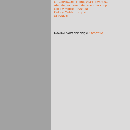
Organizowanie imprez Atari - dyskusja
Atari demoscene database - dyskusja
Colony Mobile - dyskusja
Colony Mobile - projekt
Statystyki
Nowinki
tworzone dzięki
CuteNews