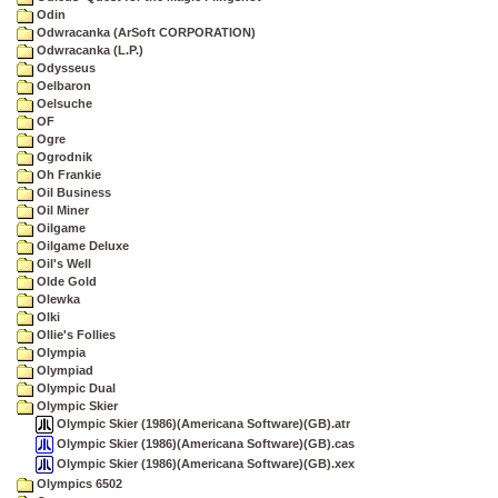
Odin
Odwracanka (ArSoft CORPORATION)
Odwracanka (L.P.)
Odysseus
Oelbaron
Oelsuche
OF
Ogre
Ogrodnik
Oh Frankie
Oil Business
Oil Miner
Oilgame
Oilgame Deluxe
Oil's Well
Olde Gold
Olewka
Olki
Ollie's Follies
Olympia
Olympiad
Olympic Dual
Olympic Skier
Olympic Skier (1986)(Americana Software)(GB).atr
Olympic Skier (1986)(Americana Software)(GB).cas
Olympic Skier (1986)(Americana Software)(GB).xex
Olympics 6502