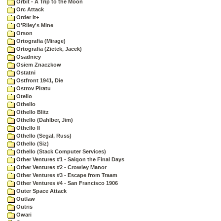
Orbit - A Trip to the Moon
Orc Attack
Order It+
O'Riley's Mine
Orson
Ortografia (Mirage)
Ortografia (Zietek, Jacek)
Osadnicy
Osiem Znaczkow
Ostatni
Ostfront 1941, Die
Ostrov Piratu
Otello
Othello
Othello Blitz
Othello (Dahlber, Jim)
Othello II
Othello (Segal, Russ)
Othello (Siz)
Othello (Stack Computer Services)
Other Ventures #1 - Saigon the Final Days
Other Ventures #2 - Crowley Manor
Other Ventures #3 - Escape from Traam
Other Ventures #4 - San Francisco 1906
Outer Space Attack
Outlaw
Outris
Owari