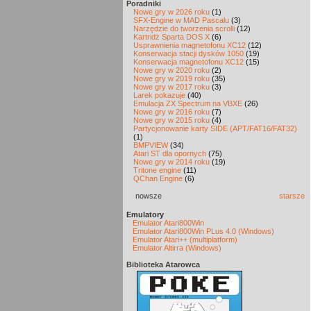
Poradniki
Nowe gry w 2026 roku
(1)
SFX-Engine w MAD Pascalu
(3)
Narzędzie do tworzenia scrolli
(12)
Kartridż Sparta DOS X
(6)
Usprawnienia magnetofonu XC12
(12)
Konserwacja stacji dysków 1050
(19)
Konserwacja magnetofonu XC12
(15)
Nowe gry w 2020 roku
(2)
Nowe gry w 2019 roku
(35)
Nowe gry w 2017 roku
(3)
Larek pokazuje
(40)
Emulacja ZX Spectrum na VBXE
(26)
Nowe gry w 2016 roku
(7)
Nowe gry w 2015 roku
(4)
Partycjonowanie karty SIDE (APT/FAT16/FAT32)
(1)
BMPVIEW
(34)
Atari ST dla opornych
(75)
Nowe gry w 2014 roku
(19)
Tritone engine
(11)
QChan Engine
(6)
nowsze
starsze
Emulatory
Emulator Atari800Win
Emulator Atari800Win PLus 4.0 (Windows)
Emulator Atari++ (multiplatform)
Emulator Altirra (Windows)
Biblioteka Atarowca