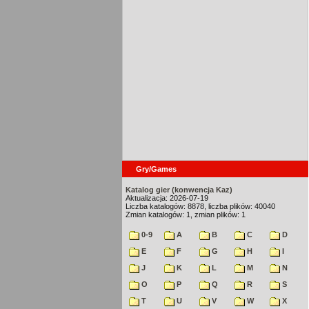
Gry/Games
Katalog gier (konwencja Kaz)
Aktualizacja: 2026-07-19
Liczba katalogów: 8878, liczba plików: 40040
Zmian katalogów: 1, zmian plików: 1
0-9
A
B
C
D
E
F
G
H
I
J
K
L
M
N
O
P
Q
R
S
T
U
V
W
X