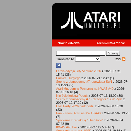
Nowinki/News
Archiwum/Archive
Translate to
RSS
Letnia edycja Silly Venture 2026
z 2026-07-31
15:41 (36)
Pamięci Jurgiego
z 2026-07-21 12:42 (1)
Sceny z demosceny #7: opowiada SuN
z 2026-07-
19 15:24 (2)
Atari Muzeum w Poznaniu na KWAS #40
z 2026-
07-16 16:10 (4)
Nie żyje kolega Pecuś
z 2026-07-13 18:00 (30)
Sceny z demosceny #7 - Grzegorz "Sun" Żyła
z
2026-07-12 17:29 (12)
Lost Party 2026 nadchodzi
z 2026-07-08 15:28
(23)
Pan Zenon i Atari na KWAS #40
z 2026-07-07 13:25
(7)
Spotkanie z redakcją "The Voice"
z 2026-07-04
07:42 (9)
KWAS #40 live
z 2026-06-27 12:53 (167)
Spotkanie z grupą USSR
z 2026-06-26 19:36 (11)