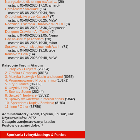
Narzędzie do ditheringu na Atari ...
(26)
ostatni: 05-08-2026 17:10, amarok
Uprościłem Starquake
(16)
ostatni: 05-08-2026 00:34, Bca
O co chodzi w grze Kasiarz?
(7)
ostatni: 05-08-2026 00:25, MaW
Rocznica 1 sierpnia - turówka WRCOH
(3)
ostatni: 04-08-2026 23:36, Ataripuzzle
Dungeon Crawler - AI (Fable)
(9)
ostatni: 04-08-2026 21:05, Nemo
Gry na Atari z pszczołami
(20)
ostatni: 04-08-2026 19:38, miker
Sprawa nowych płyt głównych Atari...
(71)
ostatni: 04-08-2026 19:18, tebe
Konsole z Lidla
(14)
ostatni: 04-08-2026 09:48, MaW
Kategorie Forum Atarum
1. Projekty / Projects
(29854)
2. Grafika / Graphics
(6813)
3. Muzyka i dźwięk / Music and sound
(8055)
4. Programowanie / Programming
(13171)
5. Gry / Games
(36902)
6. Użytki / Utils
(4827)
7. Scena / Scene
(20244)
8. Sprzęt / Hardware
(27891)
9. Sprawy wewnętrzne / Internal affairs
(5842)
10. Sprzedam / Kupię / Zamienię
(8193)
11. Inne / Other
(33759)
Administratorzy:
Adam, Cyprian, Jhusak, Kaz
Użytkowników:
3072
Ostatnio zarejestrowany:
bradko
Postów ostatniej doby:
7
Spotkania i zloty/Meetings & Parties