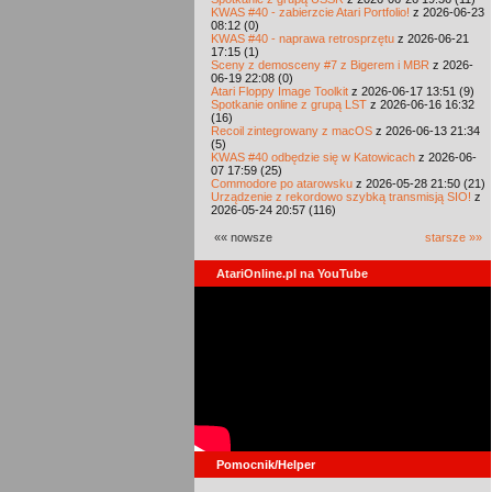
KWAS #40 - zabierzcie Atari Portfolio!
z 2026-06-23
08:12 (0)
KWAS #40 - naprawa retrosprzętu
z 2026-06-21
17:15 (1)
Sceny z demosceny #7 z Bigerem i MBR
z 2026-
06-19 22:08 (0)
Atari Floppy Image Toolkit
z 2026-06-17 13:51 (9)
Spotkanie online z grupą LST
z 2026-06-16 16:32
(16)
Recoil zintegrowany z macOS
z 2026-06-13 21:34
(5)
KWAS #40 odbędzie się w Katowicach
z 2026-06-
07 17:59 (25)
Commodore po atarowsku
z 2026-05-28 21:50 (21)
Urządzenie z rekordowo szybką transmisją SIO!
z
2026-05-24 20:57 (116)
«« nowsze
starsze »»
AtariOnline.pl na YouTube
Pomocnik/Helper