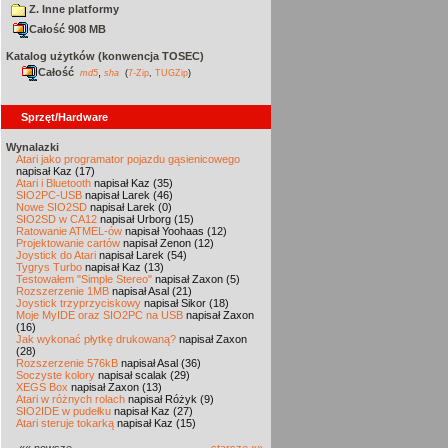
Z. Inne platformy
Całość 908 MB
Katalog użytków (konwencja TOSEC)
Całość
,
md5
sha
(
7-Zip
,
TUGZip
)
Sprzęt/Hardware
Wynalazki
Atari jako programator pojazdu gąsienicowego
napisał Kaz (17)
Atari i Bluetooth
napisał Kaz (35)
SIO2PC-USB
napisał Larek (46)
Nowe SIO2SD
napisał Larek (0)
SIO2SD w CA12
napisał Urborg (15)
Ratowanie ATMEL-ów
napisał Yoohaas (12)
Projektowanie cartów
napisał Zenon (12)
Joystick do Atari
napisał Larek (54)
Tygrys Turbo
napisał Kaz (13)
Testowałem "Simple Stereo"
napisał Zaxon (5)
Rozszerzenie 1MB
napisał Asal (21)
Joystick trzyprzyciskowy
napisał Sikor (18)
Moje MyIDE oraz SIO2PC na USB
napisał Zaxon
(16)
Jak wykonać płytkę drukowaną?
napisał Zaxon
(28)
Rozszerzenie 576kB
napisał Asal (36)
Soczyste kolory
napisał scalak (29)
XEGS Box
napisał Zaxon (13)
Atari w różnych rolach
napisał Różyk (9)
SIO2IDE w pudełku
napisał Kaz (27)
Atari steruje tokarką
napisał Kaz (15)