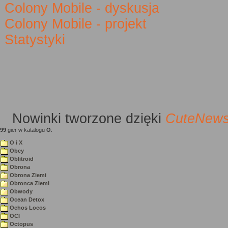
Colony Mobile - dyskusja
Colony Mobile - projekt
Statystyki
Nowinki
tworzone dzięki
CuteNew
99
gier w katalogu
O
:
O i X
Obcy
Oblitroid
Obrona
Obrona Ziemi
Obronca Ziemi
Obwody
Ocean Detox
Ochos Locos
OCI
Octopus