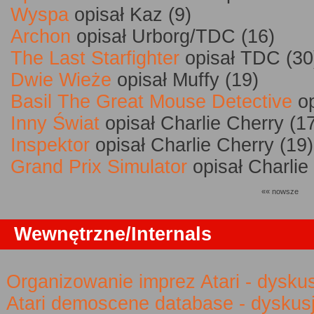
Wyspa
opisał Kaz (9)
Archon
opisał Urborg/TDC (16)
The Last Starfighter
opisał TDC (30
Dwie Wieże
opisał Muffy (19)
Basil The Great Mouse Detective
op
Inny Świat
opisał Charlie Cherry (1
Inspektor
opisał Charlie Cherry (19)
Grand Prix Simulator
opisał Charlie
«« nowsze
Wewnętrzne/Internals
Organizowanie imprez Atari - dysku
Atari demoscene database - dyskus