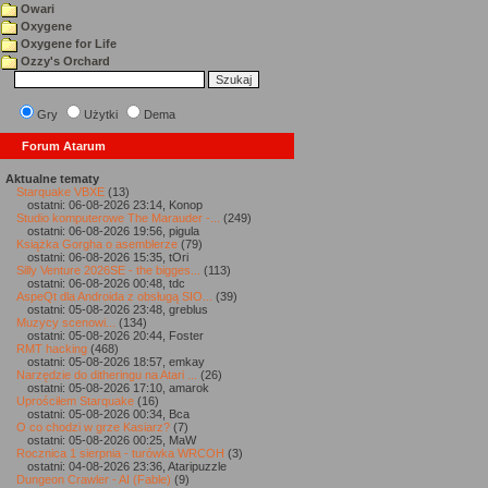
Owari
Oxygene
Oxygene for Life
Ozzy's Orchard
Gry
Użytki
Dema
Forum Atarum
Aktualne tematy
Starquake VBXE
(13)
ostatni: 06-08-2026 23:14, Konop
Studio komputerowe The Marauder -...
(249)
ostatni: 06-08-2026 19:56, pigula
Książka Gorgha o asemblerze
(79)
ostatni: 06-08-2026 15:35, tOri
Silly Venture 2026SE - the bigges...
(113)
ostatni: 06-08-2026 00:48, tdc
AspeQt dla Androida z obsługą SIO...
(39)
ostatni: 05-08-2026 23:48, greblus
Muzycy scenowi...
(134)
ostatni: 05-08-2026 20:44, Foster
RMT hacking
(468)
ostatni: 05-08-2026 18:57, emkay
Narzędzie do ditheringu na Atari ...
(26)
ostatni: 05-08-2026 17:10, amarok
Uprościłem Starquake
(16)
ostatni: 05-08-2026 00:34, Bca
O co chodzi w grze Kasiarz?
(7)
ostatni: 05-08-2026 00:25, MaW
Rocznica 1 sierpnia - turówka WRCOH
(3)
ostatni: 04-08-2026 23:36, Ataripuzzle
Dungeon Crawler - AI (Fable)
(9)