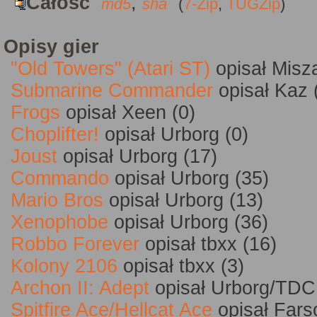
Całość
,
md5
sha
(
7-Zip
,
TUGZip
)
Opisy gier
"Old Towers" (Atari ST)
opisał Misz
Submarine Commander
opisał Kaz 
Frogs
opisał Xeen (0)
Choplifter!
opisał Urborg (0)
Joust
opisał Urborg (17)
Commando
opisał Urborg (35)
Mario Bros
opisał Urborg (13)
Xenophobe
opisał Urborg (36)
Robbo Forever
opisał tbxx (16)
Kolony 2106
opisał tbxx (3)
Archon II: Adept
opisał Urborg/TDC
Spitfire Ace/Hellcat Ace
opisał Fars