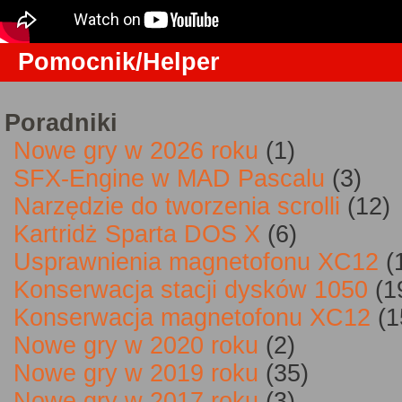
Pomocnik/Helper
Poradniki
Nowe gry w 2026 roku
(1)
SFX-Engine w MAD Pascalu
(3)
Narzędzie do tworzenia scrolli
(12)
Kartridż Sparta DOS X
(6)
Usprawnienia magnetofonu XC12
(
Konserwacja stacji dysków 1050
(1
Konserwacja magnetofonu XC12
(1
Nowe gry w 2020 roku
(2)
Nowe gry w 2019 roku
(35)
Nowe gry w 2017 roku
(3)