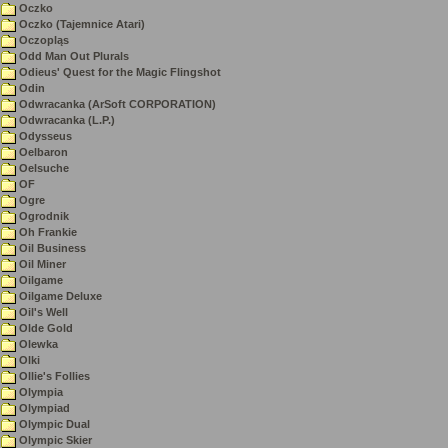
Oczko
Oczko (Tajemnice Atari)
Oczopląs
Odd Man Out Plurals
Odieus' Quest for the Magic Flingshot
Odin
Odwracanka (ArSoft CORPORATION)
Odwracanka (L.P.)
Odysseus
Oelbaron
Oelsuche
OF
Ogre
Ogrodnik
Oh Frankie
Oil Business
Oil Miner
Oilgame
Oilgame Deluxe
Oil's Well
Olde Gold
Olewka
Olki
Ollie's Follies
Olympia
Olympiad
Olympic Dual
Olympic Skier