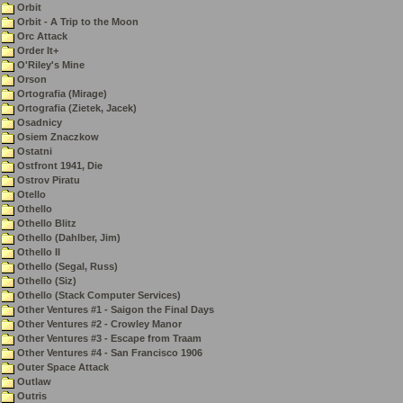
Orbit
Orbit - A Trip to the Moon
Orc Attack
Order It+
O'Riley's Mine
Orson
Ortografia (Mirage)
Ortografia (Zietek, Jacek)
Osadnicy
Osiem Znaczkow
Ostatni
Ostfront 1941, Die
Ostrov Piratu
Otello
Othello
Othello Blitz
Othello (Dahlber, Jim)
Othello II
Othello (Segal, Russ)
Othello (Siz)
Othello (Stack Computer Services)
Other Ventures #1 - Saigon the Final Days
Other Ventures #2 - Crowley Manor
Other Ventures #3 - Escape from Traam
Other Ventures #4 - San Francisco 1906
Outer Space Attack
Outlaw
Outris