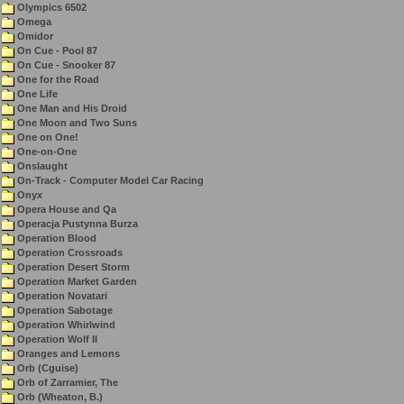
Olympics 6502
Omega
Omidor
On Cue - Pool 87
On Cue - Snooker 87
One for the Road
One Life
One Man and His Droid
One Moon and Two Suns
One on One!
One-on-One
Onslaught
On-Track - Computer Model Car Racing
Onyx
Opera House and Qa
Operacja Pustynna Burza
Operation Blood
Operation Crossroads
Operation Desert Storm
Operation Market Garden
Operation Novatari
Operation Sabotage
Operation Whirlwind
Operation Wolf II
Oranges and Lemons
Orb (Cguise)
Orb of Zarramier, The
Orb (Wheaton, B.)