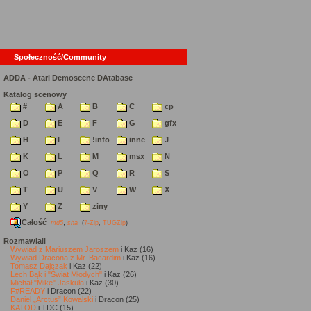
Społeczność/Community
ADDA - Atari Demoscene DAtabase
Katalog scenowy
#
A
B
C
cp
D
E
F
G
gfx
H
I
!info
inne
J
K
L
M
msx
N
O
P
Q
R
S
T
U
V
W
X
Y
Z
ziny
Całość
,
md5
sha
(
7-Zip
,
TUGZip
)
Rozmawiali
Wywiad z Mariuszem Jaroszem
i Kaz (16)
Wywiad Dracona z Mr. Bacardim
i Kaz (16)
Tomasz Dajczak
i Kaz (22)
Lech Bąk i "Świat Młodych"
i Kaz (26)
Michał "Mike" Jaskuła
i Kaz (30)
F#READY
i Dracon (22)
Daniel „Arctus” Kowalski
i Dracon (25)
KATOD
i TDC (15)