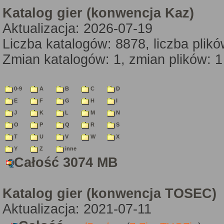
Katalog gier (konwencja Kaz)
Aktualizacja: 2026-07-19
Liczba katalogów: 8878, liczba plik
Zmian katalogów: 1, zmian plików: 1
0-9
A
B
C
D
E
F
G
H
I
J
K
L
M
N
O
P
Q
R
S
T
U
V
W
X
Y
Z
inne
Całość 3074 MB
Katalog gier (konwencja TOSEC)
Aktualizacja: 2021-07-11