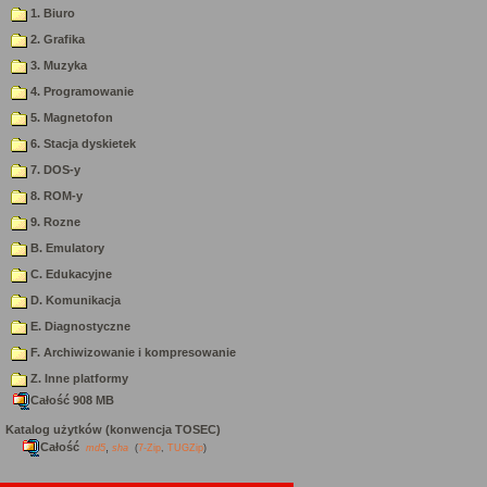
1. Biuro
2. Grafika
3. Muzyka
4. Programowanie
5. Magnetofon
6. Stacja dyskietek
7. DOS-y
8. ROM-y
9. Rozne
B. Emulatory
C. Edukacyjne
D. Komunikacja
E. Diagnostyczne
F. Archiwizowanie i kompresowanie
Z. Inne platformy
Całość 908 MB
Katalog użytków (konwencja TOSEC)
Całość
,
md5
sha
(
7-Zip
,
TUGZip
)