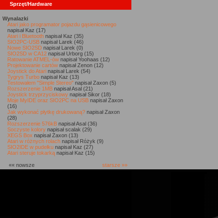
Sprzęt/Hardware
Wynalazki
Atari jako programator pojazdu gąsienicowego
napisał Kaz (17)
Atari i Bluetooth
napisał Kaz (35)
SIO2PC-USB
napisał Larek (46)
Nowe SIO2SD
napisał Larek (0)
SIO2SD w CA12
napisał Urborg (15)
Ratowanie ATMEL-ów
napisał Yoohaas (12)
Projektowanie cartów
napisał Zenon (12)
Joystick do Atari
napisał Larek (54)
Tygrys Turbo
napisał Kaz (13)
Testowałem "Simple Stereo"
napisał Zaxon (5)
Rozszerzenie 1MB
napisał Asal (21)
Joystick trzyprzyciskowy
napisał Sikor (18)
Moje MyIDE oraz SIO2PC na USB
napisał Zaxon
(16)
Jak wykonać płytkę drukowaną?
napisał Zaxon
(28)
Rozszerzenie 576kB
napisał Asal (36)
Soczyste kolory
napisał scalak (29)
XEGS Box
napisał Zaxon (13)
Atari w różnych rolach
napisał Różyk (9)
SIO2IDE w pudełku
napisał Kaz (27)
Atari steruje tokarką
napisał Kaz (15)
«« nowsze
starsze »»