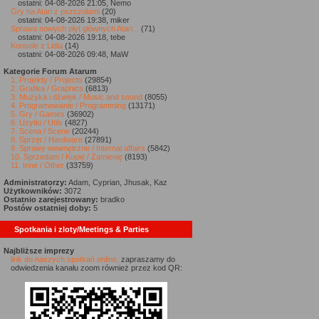
ostatni: 04-08-2026 21:05, Nemo
Gry na Atari z pszczołami
(20)
ostatni: 04-08-2026 19:38, miker
Sprawa nowych płyt głównych Atari...
(71)
ostatni: 04-08-2026 19:18, tebe
Konsole z Lidla
(14)
ostatni: 04-08-2026 09:48, MaW
Kategorie Forum Atarum
1. Projekty / Projects
(29854)
2. Grafika / Graphics
(6813)
3. Muzyka i dźwięk / Music and sound
(8055)
4. Programowanie / Programming
(13171)
5. Gry / Games
(36902)
6. Użytki / Utils
(4827)
7. Scena / Scene
(20244)
8. Sprzęt / Hardware
(27891)
9. Sprawy wewnętrzne / Internal affairs
(5842)
10. Sprzedam / Kupię / Zamienię
(8193)
11. Inne / Other
(33759)
Administratorzy:
Adam, Cyprian, Jhusak, Kaz
Użytkowników:
3072
Ostatnio zarejestrowany:
bradko
Postów ostatniej doby:
5
Spotkania i zloty/Meetings & Parties
Najbliższe imprezy
link do naszych spotkań online,
zapraszamy do
odwiedzenia kanału zoom również przez kod QR: