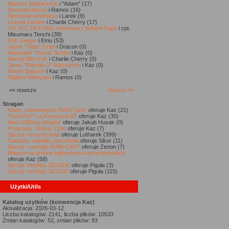
Mariusz Wojcieszek
i "Adam" (17)
Romuald Bacza
i Ramos (16)
Śledzenie Amentesa
i Larek (9)
Leszek Łuciów
i Charlie Cherry (17)
TO JUŻ ZA TOBĄ: rozmowa z Bobem Pape
i cpt.
Misumaru Tenchi (39)
Rob Jaeger
i Emu (53)
Jacek "Tabu" Grad
i Dracon (0)
Alexander "Koma" Schön
i Kaz (0)
Maciej Ślifirczyk
i Charlie Cherry (0)
Jarek "Odyniec1" Wyszyński
i Kaz (0)
Marek Bojarski
i Kaz (0)
Olgierd Niemyjski
i Ramos (0)
«« nowsze
starsze »»
Stragan
Nowe, pojemniejsze RAM-Carty
oferuje Kaz (21)
"mouSTer" czyli myszka ST
oferuje Kaz (30)
Atari USBJoy Adapter
oferuje Jakub Husak (0)
Programy: Kolony 2106
oferuje Kaz (7)
Sprzęt: rozszerzenia
oferuje Lotharek (399)
Gadżety: naklejki, pocztówki
oferuje Sikor (11)
Sprzęt: cartridge RAM-CART
oferuje Zenon (7)
Miejsce na drobne ogłoszenia kupna/sprzedaży
oferuje Kaz (58)
Sprzęt: interfejs SIO2IDE
oferuje Piguła (3)
Sprzęt: interfejs SIO2SD
oferuje Piguła (115)
Użytki/Utils
Katalog użytków (konwencja Kaz)
Aktualizacja: 2026-03-12
Liczba katalogów: 2141, liczba plików: 10533
Zmian katalogów: 52, zmian plików: 93