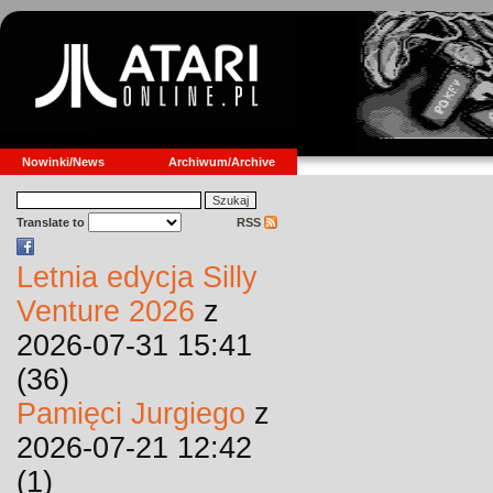
Nowinki/News
Archiwum/Archive
Translate to
RSS
Letnia edycja Silly
Venture 2026
z
2026-07-31 15:41
(36)
Pamięci Jurgiego
z
2026-07-21 12:42
(1)