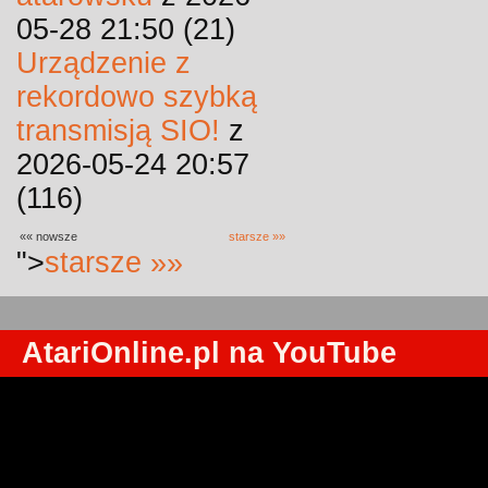
05-28 21:50 (21)
Urządzenie z
rekordowo szybką
transmisją SIO!
z
2026-05-24 20:57
(116)
«« nowsze
starsze »»
">
starsze »»
AtariOnline.pl na YouTube