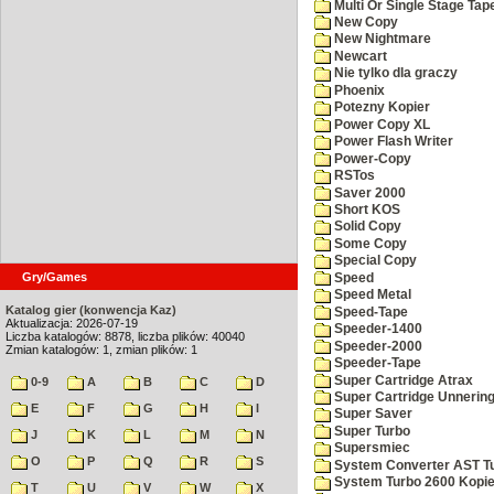
Multi Or Single Stage Ta
New Copy
New Nightmare
Newcart
Nie tylko dla graczy
Phoenix
Potezny Kopier
Power Copy XL
Power Flash Writer
Power-Copy
RSTos
Saver 2000
Short KOS
Solid Copy
Some Copy
Special Copy
Gry/Games
Speed
Speed Metal
Katalog gier (konwencja Kaz)
Speed-Tape
Aktualizacja: 2026-07-19
Speeder-1400
Liczba katalogów: 8878, liczba plików: 40040
Speeder-2000
Zmian katalogów: 1, zmian plików: 1
Speeder-Tape
Super Cartridge Atrax
0-9
A
B
C
D
Super Cartridge Unnerin
E
F
G
H
I
Super Saver
Super Turbo
J
K
L
M
N
Supersmiec
O
P
Q
R
S
System Converter AST T
System Turbo 2600 Kopie
T
U
V
W
X