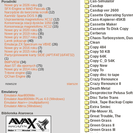
Cas-Simulator
Poradniki
Nowe gry w 2026 roku
(1)
Casdup
SFX-Engine w MAD Pascalu
(3)
Casdup ver 2600
Narzędzie do tworzenia scrolli
(12)
Casette Operating Syste
Kartridż Sparta DOS X
(6)
Usprawnienia magnetofonu XC12
(12)
Cass-Kopierer-45KB
Konserwacja stacji dysków 1050
(19)
Cassette Maker
Konserwacja magnetofonu XC12
(15)
Cassette To Disk Copy
Nowe gry w 2020 roku
(2)
Cerberus
Nowe gry w 2019 roku
(35)
Nowe gry w 2017 roku
(3)
Chaos-Turbosystem, Das
Larek pokazuje
(40)
Clean
Emulacja ZX Spectrum na VBXE
(26)
Copy 484
Nowe gry w 2016 roku
(7)
Nowe gry w 2015 roku
(4)
Copy 50 KB
Partycjonowanie karty SIDE (APT/FAT16/FAT32)
Copy 64K
(1)
Copy C_D 54K
BMPVIEW
(34)
Copy New
Atari ST dla opornych
(75)
Nowe gry w 2014 roku
(19)
Copy To
Tritone engine
(11)
Copy disc to tape
QChan Engine
(6)
Crazy Renounce
nowsze
starsze
Crazy Renounce II
Death Metal
Emulatory
Desprotector Pelusa Soft
Emulator Atari800Win
Disc Turbo Trans
Emulator Atari800Win PLus 4.0 (Windows)
Disk_Tape Backup Copie
Emulator Atari++ (multiplatform)
Emulator Altirra (Windows)
Extra Smiec
File-Mover XL
Biblioteka Atarowca
Great Trouble, The
Green Grass
Green Grass II
Green Grass III