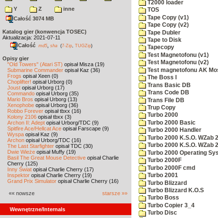
T2000 loader
Y
Z
inne
TOS
Tape Copy (v1)
Całość 3074 MB
Tape Copy (v2)
Katalog gier (konwencja TOSEC)
Tape Dubler
Aktualizacja: 2021-07-11
Tape to Disk
Całość
,
md5
sha
(
7-Zip
,
TUGZip
)
Tapecopy
Test Magnetofonu (v1)
Opisy gier
Test Magnetofonu (v2)
"Old Towers" (Atari ST)
opisał Misza (19)
Test magnetofonu AK Mo
Submarine Commander
opisał Kaz (36)
Frogs
opisał Xeen (0)
The Boss I
Choplifter!
opisał Urborg (0)
Trans Basic DB
Joust
opisał Urborg (17)
Trans Code DB
Commando
opisał Urborg (35)
Mario Bros
opisał Urborg (13)
Trans File DB
Xenophobe
opisał Urborg (36)
Trup Copy
Robbo Forever
opisał tbxx (16)
Turbo 2000
Kolony 2106
opisał tbxx (3)
Turbo 2000 Basic
Archon II: Adept
opisał Urborg/TDC (9)
Spitfire Ace/Hellcat Ace
opisał Farscape (9)
Turbo 2000 Handler
Wyspa
opisał Kaz (9)
Turbo 2000 K.S.O. WZab 
Archon
opisał Urborg/TDC (16)
Turbo 2000 K.S.O. WZab 
The Last Starfighter
opisał TDC (30)
Dwie Wieże
opisał Muffy (19)
Turbo 2000 Operating Sy
Basil The Great Mouse Detective
opisał Charlie
Turbo 2000F
Cherry (125)
Turbo 2000F cmd
Inny Świat
opisał Charlie Cherry (17)
Inspektor
opisał Charlie Cherry (19)
Turbo 2001
Grand Prix Simulator
opisał Charlie Cherry (16)
Turbo Blizzard
Turbo Blizzard K.O.S
«« nowsze
starsze »»
Turbo Boss
Turbo Copier 3_4
Wewnętrzne/Internals
Turbo Disc