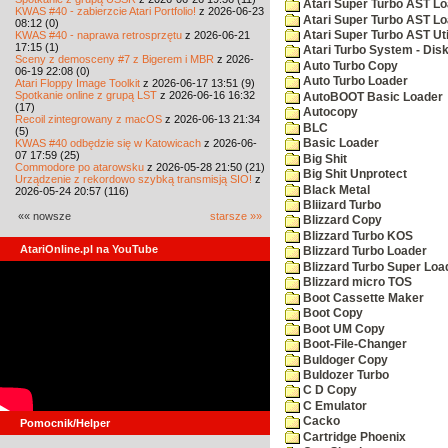
Atari Super Turbo AST L
KWAS #40 - zabierzcie Atari Portfolio!
z 2026-06-23
Atari Super Turbo AST L
08:12 (0)
KWAS #40 - naprawa retrosprzętu
z 2026-06-21
Atari Super Turbo AST Uti
17:15 (1)
Atari Turbo System - Disk
Sceny z demosceny #7 z Bigerem i MBR
z 2026-
Auto Turbo Copy
06-19 22:08 (0)
Auto Turbo Loader
Atari Floppy Image Toolkit
z 2026-06-17 13:51 (9)
Spotkanie online z grupą LST
z 2026-06-16 16:32
AutoBOOT Basic Loader
(17)
Autocopy
Recoil zintegrowany z macOS
z 2026-06-13 21:34
BLC
(5)
KWAS #40 odbędzie się w Katowicach
z 2026-06-
Basic Loader
07 17:59 (25)
Big Shit
Commodore po atarowsku
z 2026-05-28 21:50 (21)
Big Shit Unprotect
Urządzenie z rekordowo szybką transmisją SIO!
z
Black Metal
2026-05-24 20:57 (116)
Bliizard Turbo
«« nowsze
starsze »»
Blizzard Copy
Blizzard Turbo KOS
AtariOnline.pl na YouTube
Blizzard Turbo Loader
Blizzard Turbo Super Loa
Blizzard micro TOS
Boot Cassette Maker
Boot Copy
Boot UM Copy
Boot-File-Changer
Buldoger Copy
Buldozer Turbo
C D Copy
C Emulator
Cacko
Pomocnik/Helper
Cartridge Phoenix