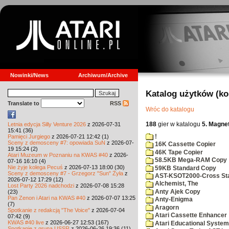
Nowinki/News
Archiwum/Archive
Katalog użytków (k
Translate to
RSS
Wróc do katalogu
188
gier w katalogu
5. Magne
Letnia edycja Silly Venture 2026
z 2026-07-31
15:41 (36)
!
Pamięci Jurgiego
z 2026-07-21 12:42 (1)
Sceny z demosceny #7: opowiada SuN
z 2026-07-
16K Cassette Copier
19 15:24 (2)
46K Tape Copier
Atari Muzeum w Poznaniu na KWAS #40
z 2026-
58.5KB Mega-RAM Copy
07-16 16:10 (4)
Nie żyje kolega Pecuś
z 2026-07-13 18:00 (30)
59KB Standard Copy
Sceny z demosceny #7 - Grzegorz "Sun" Żyła
z
AST-KSOT2000-Cross Stan
2026-07-12 17:29 (12)
Alchemist, The
Lost Party 2026 nadchodzi
z 2026-07-08 15:28
Anty Ajek Copy
(23)
Pan Zenon i Atari na KWAS #40
z 2026-07-07 13:25
Anty-Enigma
(7)
Aragorn
Spotkanie z redakcją "The Voice"
z 2026-07-04
Atari Cassette Enhancer
07:42 (9)
KWAS #40 live
z 2026-06-27 12:53 (167)
Atari Educational System
Spotkanie z grupą USSR
z 2026-06-26 19:36 (11)