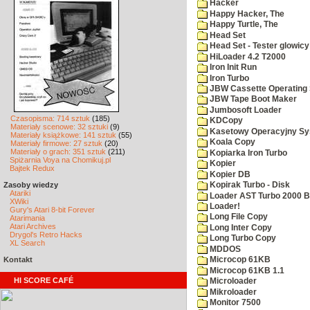
Hacker
Happy Hacker, The
Happy Turtle, The
Head Set
Head Set - Tester glowicy
HiLoader 4.2 T2000
Iron Init Run
Iron Turbo
JBW Cassette Operating
JBW Tape Boot Maker
Jumbosoft Loader
Czasopisma: 714 sztuk
(185)
KDCopy
Materiały scenowe: 32 sztuki
(9)
Kasetowy Operacyjny S
Materiały książkowe: 141 sztuk
(55)
Koala Copy
Materiały firmowe: 27 sztuk
(20)
Materiały o grach: 351 sztuk
(211)
Kopiarka Iron Turbo
Spiżarnia Voya na Chomikuj.pl
Kopier
Bajtek Redux
Kopier DB
Zasoby wiedzy
Kopirak Turbo - Disk
Atariki
Loader AST Turbo 2000 B
XWiki
Loader!
Gury's Atari 8-bit Forever
Long File Copy
Atarimania
Atari Archives
Long Inter Copy
Drygol's Retro Hacks
Long Turbo Copy
XL Search
MDDOS
Kontakt
Microcop 61KB
Microcop 61KB 1.1
HI SCORE CAFÉ
Microloader
Mikroloader
Monitor 7500