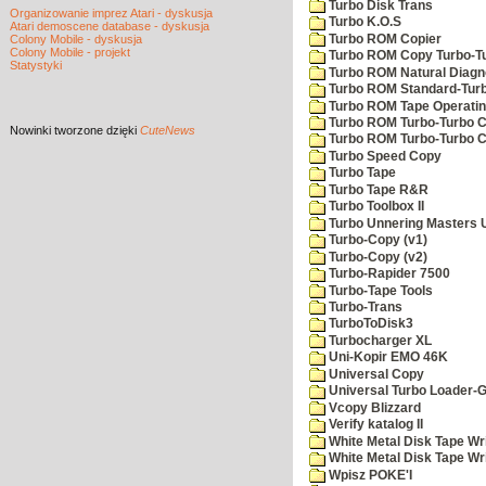
Turbo Disk Trans
Organizowanie imprez Atari - dyskusja
Turbo K.O.S
Atari demoscene database - dyskusja
Turbo ROM Copier
Colony Mobile - dyskusja
Colony Mobile - projekt
Turbo ROM Copy Turbo-T
Statystyki
Turbo ROM Natural Diagn
Turbo ROM Standard-Tur
Turbo ROM Tape Operati
Turbo ROM Turbo-Turbo 
Nowinki
tworzone dzięki
CuteNews
Turbo ROM Turbo-Turbo
Turbo Speed Copy
Turbo Tape
Turbo Tape R&R
Turbo Toolbox II
Turbo Unnering Masters
Turbo-Copy (v1)
Turbo-Copy (v2)
Turbo-Rapider 7500
Turbo-Tape Tools
Turbo-Trans
TurboToDisk3
Turbocharger XL
Uni-Kopir EMO 46K
Universal Copy
Universal Turbo Loader-
Vcopy Blizzard
Verify katalog II
White Metal Disk Tape Wr
White Metal Disk Tape Wr
Wpisz POKE'I