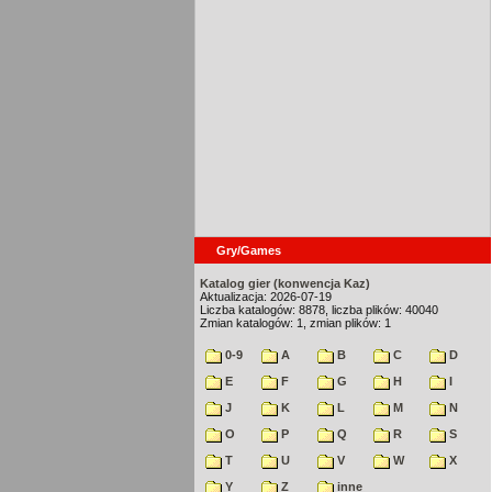
Gry/Games
Katalog gier (konwencja Kaz)
Aktualizacja: 2026-07-19
Liczba katalogów: 8878, liczba plików: 40040
Zmian katalogów: 1, zmian plików: 1
0-9
A
B
C
D
E
F
G
H
I
J
K
L
M
N
O
P
Q
R
S
T
U
V
W
X
Y
Z
inne