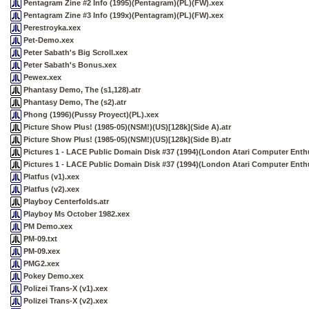
Pentagram Zine #2 Info (1995)(Pentagram)(PL)(FW).xex
Pentagram Zine #3 Info (199x)(Pentagram)(PL)(FW).xex
Perestroyka.xex
Pet-Demo.xex
Peter Sabath's Big Scroll.xex
Peter Sabath's Bonus.xex
Pewex.xex
Phantasy Demo, The (s1,128).atr
Phantasy Demo, The (s2).atr
Phong (1996)(Pussy Proyect)(PL).xex
Picture Show Plus! (1985-05)(NSM!)(US)[128k](Side A).atr
Picture Show Plus! (1985-05)(NSM!)(US)[128k](Side B).atr
Pictures 1 - LACE Public Domain Disk #37 (1994)(London Atari Computer Enthu
Pictures 1 - LACE Public Domain Disk #37 (1994)(London Atari Computer Enthu
Platfus (v1).xex
Platfus (v2).xex
Playboy Centerfolds.atr
Playboy Ms October 1982.xex
PM Demo.xex
PM-09.txt
PM-09.xex
PMG2.xex
Pokey Demo.xex
Polizei Trans-X (v1).xex
Polizei Trans-X (v2).xex