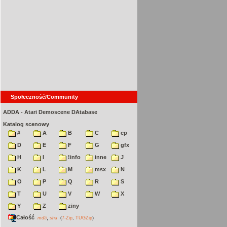
Społeczność/Community
ADDA - Atari Demoscene DAtabase
Katalog scenowy
#
A
B
C
cp
D
E
F
G
gfx
H
I
!info
inne
J
K
L
M
msx
N
O
P
Q
R
S
T
U
V
W
X
Y
Z
ziny
Całość
,
md5
sha
(
7-Zip
,
TUGZip
)