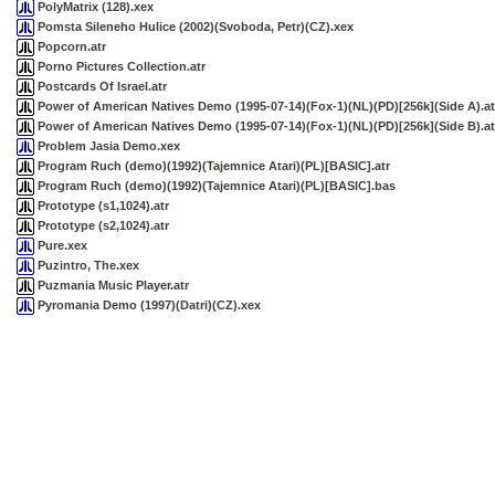
PolyMatrix (128).xex
Pomsta Sileneho Hulice (2002)(Svoboda, Petr)(CZ).xex
Popcorn.atr
Porno Pictures Collection.atr
Postcards Of Israel.atr
Power of American Natives Demo (1995-07-14)(Fox-1)(NL)(PD)[256k](Side A).at
Power of American Natives Demo (1995-07-14)(Fox-1)(NL)(PD)[256k](Side B).at
Problem Jasia Demo.xex
Program Ruch (demo)(1992)(Tajemnice Atari)(PL)[BASIC].atr
Program Ruch (demo)(1992)(Tajemnice Atari)(PL)[BASIC].bas
Prototype (s1,1024).atr
Prototype (s2,1024).atr
Pure.xex
Puzintro, The.xex
Puzmania Music Player.atr
Pyromania Demo (1997)(Datri)(CZ).xex