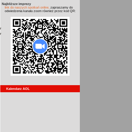
Najbliższe imprezy
link do naszych spotkań online,
zapraszamy do
odwiedzenia kanału zoom również przez kod QR:
r
r
Kalendarz AOL