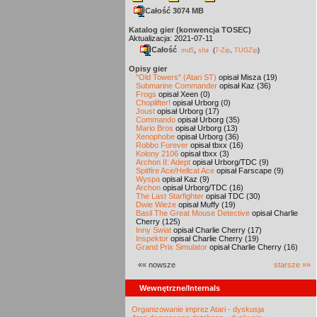
Całość 3074 MB
Katalog gier (konwencja TOSEC)
Aktualizacja: 2021-07-11
Całość
,
md5
sha
(
7-Zip
,
TUGZip
)
Opisy gier
"Old Towers" (Atari ST)
opisał Misza (19)
Submarine Commander
opisał Kaz (36)
Frogs
opisał Xeen (0)
Choplifter!
opisał Urborg (0)
Joust
opisał Urborg (17)
Commando
opisał Urborg (35)
Mario Bros
opisał Urborg (13)
Xenophobe
opisał Urborg (36)
Robbo Forever
opisał tbxx (16)
Kolony 2106
opisał tbxx (3)
Archon II: Adept
opisał Urborg/TDC (9)
Spitfire Ace/Hellcat Ace
opisał Farscape (9)
Wyspa
opisał Kaz (9)
Archon
opisał Urborg/TDC (16)
The Last Starfighter
opisał TDC (30)
Dwie Wieże
opisał Muffy (19)
Basil The Great Mouse Detective
opisał Charlie
Cherry (125)
Inny Świat
opisał Charlie Cherry (17)
Inspektor
opisał Charlie Cherry (19)
Grand Prix Simulator
opisał Charlie Cherry (16)
«« nowsze
starsze »»
Wewnętrzne/Internals
Organizowanie imprez Atari - dyskusja