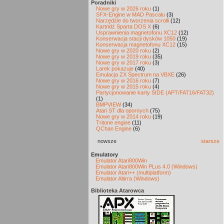
Poradniki
Nowe gry w 2026 roku
(1)
SFX-Engine w MAD Pascalu
(3)
Narzędzie do tworzenia scrolli
(12)
Kartridż Sparta DOS X
(6)
Usprawnienia magnetofonu XC12
(12)
Konserwacja stacji dysków 1050
(19)
Konserwacja magnetofonu XC12
(15)
Nowe gry w 2020 roku
(2)
Nowe gry w 2019 roku
(35)
Nowe gry w 2017 roku
(3)
Larek pokazuje
(40)
Emulacja ZX Spectrum na VBXE
(26)
Nowe gry w 2016 roku
(7)
Nowe gry w 2015 roku
(4)
Partycjonowanie karty SIDE (APT/FAT16/FAT32)
(1)
BMPVIEW
(34)
Atari ST dla opornych
(75)
Nowe gry w 2014 roku
(19)
Tritone engine
(11)
QChan Engine
(6)
nowsze
starsze
Emulatory
Emulator Atari800Win
Emulator Atari800Win PLus 4.0 (Windows)
Emulator Atari++ (multiplatform)
Emulator Altirra (Windows)
Biblioteka Atarowca