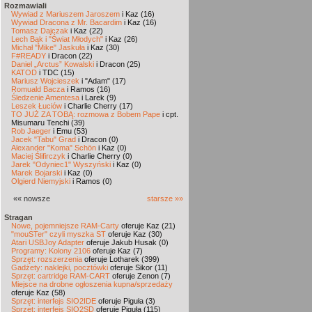
Rozmawiali
Wywiad z Mariuszem Jaroszem
i Kaz (16)
Wywiad Dracona z Mr. Bacardim
i Kaz (16)
Tomasz Dajczak
i Kaz (22)
Lech Bąk i "Świat Młodych"
i Kaz (26)
Michał "Mike" Jaskuła
i Kaz (30)
F#READY
i Dracon (22)
Daniel „Arctus” Kowalski
i Dracon (25)
KATOD
i TDC (15)
Mariusz Wojcieszek
i "Adam" (17)
Romuald Bacza
i Ramos (16)
Śledzenie Amentesa
i Larek (9)
Leszek Łuciów
i Charlie Cherry (17)
TO JUŻ ZA TOBĄ: rozmowa z Bobem Pape
i cpt.
Misumaru Tenchi (39)
Rob Jaeger
i Emu (53)
Jacek "Tabu" Grad
i Dracon (0)
Alexander "Koma" Schön
i Kaz (0)
Maciej Ślifirczyk
i Charlie Cherry (0)
Jarek "Odyniec1" Wyszyński
i Kaz (0)
Marek Bojarski
i Kaz (0)
Olgierd Niemyjski
i Ramos (0)
«« nowsze
starsze »»
Stragan
Nowe, pojemniejsze RAM-Carty
oferuje Kaz (21)
"mouSTer" czyli myszka ST
oferuje Kaz (30)
Atari USBJoy Adapter
oferuje Jakub Husak (0)
Programy: Kolony 2106
oferuje Kaz (7)
Sprzęt: rozszerzenia
oferuje Lotharek (399)
Gadżety: naklejki, pocztówki
oferuje Sikor (11)
Sprzęt: cartridge RAM-CART
oferuje Zenon (7)
Miejsce na drobne ogłoszenia kupna/sprzedaży
oferuje Kaz (58)
Sprzęt: interfejs SIO2IDE
oferuje Piguła (3)
Sprzęt: interfejs SIO2SD
oferuje Piguła (115)