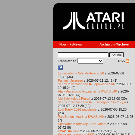
Nowinki/News
Archiwum/Archive
Translate to
RSS
Letnia edycja Silly Venture 2026
z 2026-07-31
15:41 (36)
Pamięci Jurgiego
z 2026-07-21 12:42 (1)
Sceny z demosceny #7: opowiada SuN
z 2026-07-
19 15:24 (2)
Atari Muzeum w Poznaniu na KWAS #40
z 2026-
07-16 16:10 (4)
Nie żyje kolega Pecuś
z 2026-07-13 18:00 (30)
Sceny z demosceny #7 - Grzegorz "Sun" Żyła
z
2026-07-12 17:29 (12)
Lost Party 2026 nadchodzi
z 2026-07-08 15:28
(23)
Pan Zenon i Atari na KWAS #40
z 2026-07-07 13:25
(7)
Spotkanie z redakcją "The Voice"
z 2026-07-04
07:42 (9)
KWAS #40 live
z 2026-06-27 12:53 (167)
Spotkanie z grupą USSR
z 2026-06-26 19:36 (11)