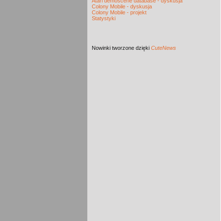
Atari demoscene database - dyskusja
Colony Mobile - dyskusja
Colony Mobile - projekt
Statystyki
Nowinki
tworzone dzięki
CuteNews