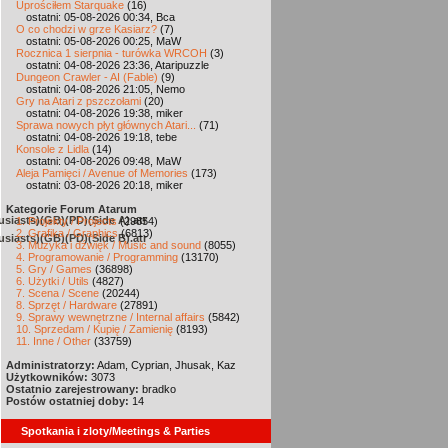
Uprościłem Starquake
(16)
ostatni: 05-08-2026 00:34, Bca
O co chodzi w grze Kasiarz?
(7)
ostatni: 05-08-2026 00:25, MaW
Rocznica 1 sierpnia - turówka WRCOH
(3)
ostatni: 04-08-2026 23:36, Ataripuzzle
Dungeon Crawler - AI (Fable)
(9)
ostatni: 04-08-2026 21:05, Nemo
Gry na Atari z pszczołami
(20)
ostatni: 04-08-2026 19:38, miker
Sprawa nowych płyt głównych Atari...
(71)
ostatni: 04-08-2026 19:18, tebe
Konsole z Lidla
(14)
ostatni: 04-08-2026 09:48, MaW
Aleja Pamięci / Avenue of Memories
(173)
ostatni: 03-08-2026 20:18, miker
Kategorie Forum Atarum
siasts)(GB)(PD)(Side A).atr
1. Projekty / Projects
(29854)
2. Grafika / Graphics
(6813)
siasts)(GB)(PD)(Side B).atr
3. Muzyka i dźwięk / Music and sound
(8055)
4. Programowanie / Programming
(13170)
5. Gry / Games
(36898)
6. Użytki / Utils
(4827)
7. Scena / Scene
(20244)
8. Sprzęt / Hardware
(27891)
9. Sprawy wewnętrzne / Internal affairs
(5842)
10. Sprzedam / Kupię / Zamienię
(8193)
11. Inne / Other
(33759)
Administratorzy:
Adam, Cyprian, Jhusak, Kaz
Użytkowników:
3073
Ostatnio zarejestrowany:
bradko
Postów ostatniej doby:
14
Spotkania i zloty/Meetings & Parties