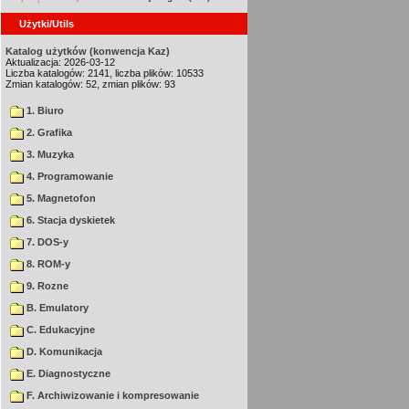
Użytki/Utils
Katalog użytków (konwencja Kaz)
Aktualizacja: 2026-03-12
Liczba katalogów: 2141, liczba plików: 10533
Zmian katalogów: 52, zmian plików: 93
1. Biuro
2. Grafika
3. Muzyka
4. Programowanie
5. Magnetofon
6. Stacja dyskietek
7. DOS-y
8. ROM-y
9. Rozne
B. Emulatory
C. Edukacyjne
D. Komunikacja
E. Diagnostyczne
F. Archiwizowanie i kompresowanie