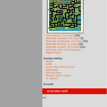
Czasopisma: 714 sztuk
(185)
Materiały scenowe: 32 sztuki
(9)
Materiały książkowe: 141 sztuk
(55)
Materiały firmowe: 27 sztuk
(20)
Materiały o grach: 351 sztuk
(211)
Spiżarnia Voya na Chomikuj.pl
Bajtek Redux
Zasoby wiedzy
Atariki
XWiki
Gury's Atari 8-bit Forever
Atarimania
Atari Archives
Drygol's Retro Hacks
XL Search
Kontakt
HI SCORE CAFÉ