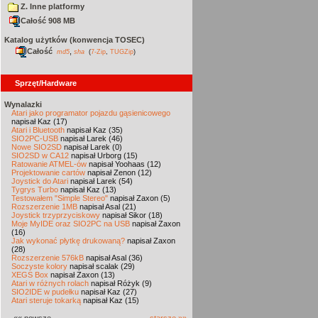
Z. Inne platformy
Całość 908 MB
Katalog użytków (konwencja TOSEC)
Całość
,
md5
sha
(
7-Zip
,
TUGZip
)
Sprzęt/Hardware
Wynalazki
Atari jako programator pojazdu gąsienicowego
napisał Kaz (17)
Atari i Bluetooth
napisał Kaz (35)
SIO2PC-USB
napisał Larek (46)
Nowe SIO2SD
napisał Larek (0)
SIO2SD w CA12
napisał Urborg (15)
Ratowanie ATMEL-ów
napisał Yoohaas (12)
Projektowanie cartów
napisał Zenon (12)
Joystick do Atari
napisał Larek (54)
Tygrys Turbo
napisał Kaz (13)
Testowałem "Simple Stereo"
napisał Zaxon (5)
Rozszerzenie 1MB
napisał Asal (21)
Joystick trzyprzyciskowy
napisał Sikor (18)
Moje MyIDE oraz SIO2PC na USB
napisał Zaxon
(16)
Jak wykonać płytkę drukowaną?
napisał Zaxon
(28)
Rozszerzenie 576kB
napisał Asal (36)
Soczyste kolory
napisał scalak (29)
XEGS Box
napisał Zaxon (13)
Atari w różnych rolach
napisał Różyk (9)
SIO2IDE w pudełku
napisał Kaz (27)
Atari steruje tokarką
napisał Kaz (15)