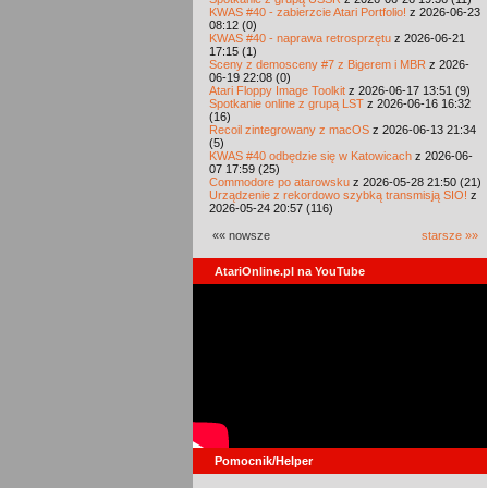
KWAS #40 - zabierzcie Atari Portfolio!
z 2026-06-23
08:12 (0)
KWAS #40 - naprawa retrosprzętu
z 2026-06-21
17:15 (1)
Sceny z demosceny #7 z Bigerem i MBR
z 2026-
06-19 22:08 (0)
Atari Floppy Image Toolkit
z 2026-06-17 13:51 (9)
Spotkanie online z grupą LST
z 2026-06-16 16:32
(16)
Recoil zintegrowany z macOS
z 2026-06-13 21:34
(5)
KWAS #40 odbędzie się w Katowicach
z 2026-06-
07 17:59 (25)
Commodore po atarowsku
z 2026-05-28 21:50 (21)
Urządzenie z rekordowo szybką transmisją SIO!
z
2026-05-24 20:57 (116)
«« nowsze
starsze »»
AtariOnline.pl na YouTube
Pomocnik/Helper