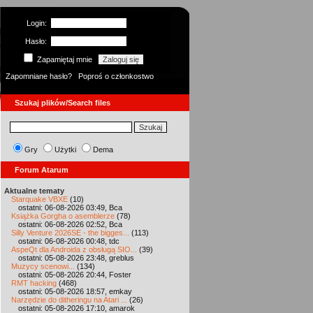
Login:
Hasło:
Zapamiętaj mnie
Zapomniane hasło?
Poproś o członkostwo
Szukaj plików/Search files
Gry
Użytki
Dema
Forum Atarum
Aktualne tematy
Starquake VBXE
(10)
ostatni: 06-08-2026 03:49, Bca
Książka Gorgha o asemblerze
(78)
ostatni: 06-08-2026 02:52, Bca
Silly Venture 2026SE - the bigges...
(113)
ostatni: 06-08-2026 00:48, tdc
AspeQt dla Androida z obsługą SIO...
(39)
ostatni: 05-08-2026 23:48, greblus
Muzycy scenowi...
(134)
ostatni: 05-08-2026 20:44, Foster
RMT hacking
(468)
ostatni: 05-08-2026 18:57, emkay
Narzędzie do ditheringu na Atari ...
(26)
ostatni: 05-08-2026 17:10, amarok