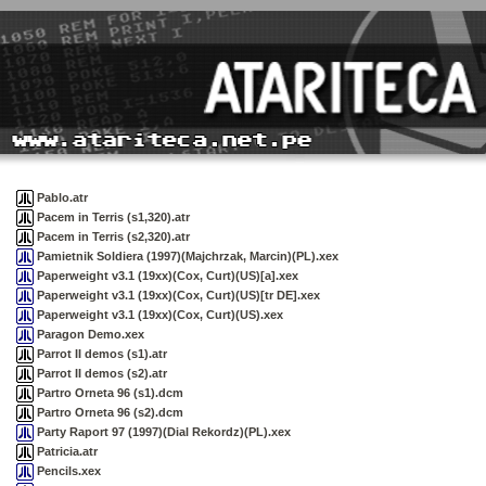
Pablo.atr
Pacem in Terris (s1,320).atr
Pacem in Terris (s2,320).atr
Pamietnik Soldiera (1997)(Majchrzak, Marcin)(PL).xex
Paperweight v3.1 (19xx)(Cox, Curt)(US)[a].xex
Paperweight v3.1 (19xx)(Cox, Curt)(US)[tr DE].xex
Paperweight v3.1 (19xx)(Cox, Curt)(US).xex
Paragon Demo.xex
Parrot II demos (s1).atr
Parrot II demos (s2).atr
Partro Orneta 96 (s1).dcm
Partro Orneta 96 (s2).dcm
Party Raport 97 (1997)(Dial Rekordz)(PL).xex
Patricia.atr
Pencils.xex